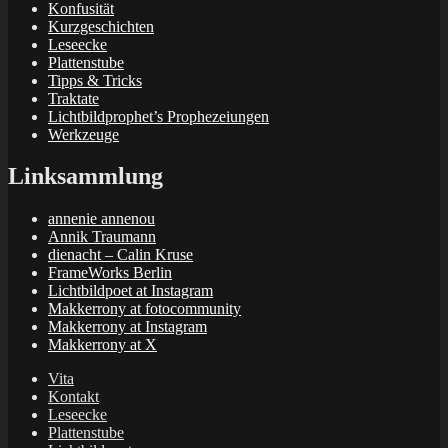
Konfusität
Kurzgeschichten
Leseecke
Plattenstube
Tipps & Tricks
Traktate
Lichtbildprophet’s Prophezeiungen
Werkzeuge
Linksammlung
annenie annenou
Annik Traumann
dienacht – Calin Kruse
FrameWorks Berlin
Lichtbildpoet at Instagram
Makkerrony at fotocommunity
Makkerrony at Instagram
Makkerrony at X
Vita
Kontakt
Leseecke
Plattenstube