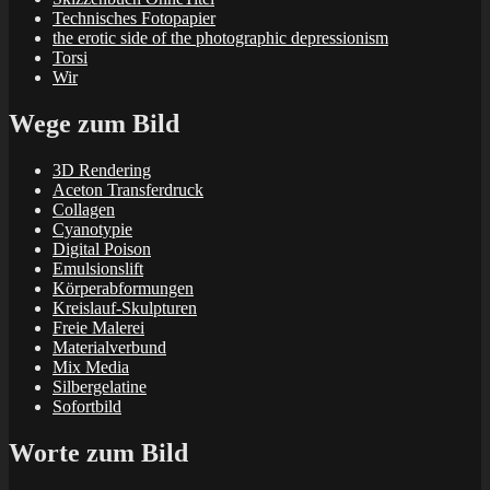
Technisches Fotopapier
the erotic side of the photographic depressionism
Torsi
Wir
Wege zum Bild
3D Rendering
Aceton Transferdruck
Collagen
Cyanotypie
Digital Poison
Emulsionslift
Körperabformungen
Kreislauf-Skulpturen
Freie Malerei
Materialverbund
Mix Media
Silbergelatine
Sofortbild
Worte zum Bild