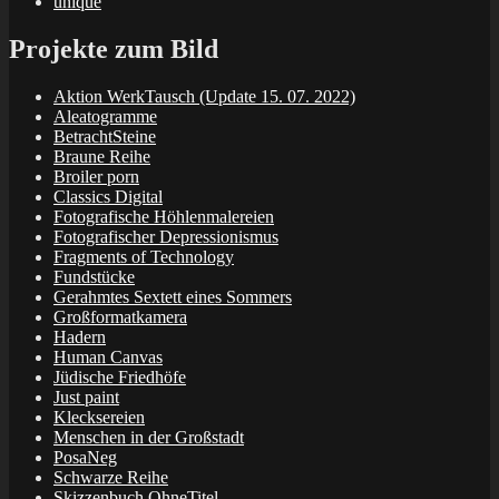
unique
Projekte zum Bild
Aktion WerkTausch (Update 15. 07. 2022)
Aleatogramme
BetrachtSteine
Braune Reihe
Broiler porn
Classics Digital
Fotografische Höhlenmalereien
Fotografischer Depressionismus
Fragments of Technology
Fundstücke
Gerahmtes Sextett eines Sommers
Großformatkamera
Hadern
Human Canvas
Jüdische Friedhöfe
Just paint
Klecksereien
Menschen in der Großstadt
PosaNeg
Schwarze Reihe
Skizzenbuch OhneTitel