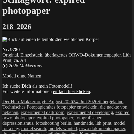
photopaper
218_2026
Nr. 9780
Original, Einzelstück, überlagertes ORWO-Dokumentenpapier, Lith
Print, ca. A4
(c)
2026 Makkerrony
Modell ohne Namen
Ich suche
Dich
als mein Fotomodell!
Für weitere Informationen
einfach hier klicken
.
Autor
Veröffentlicht
Kategorien
Der Herr Makkerrony
6. August 2026
24. Juli 2026
Silbergelatine
,
am
Schlagwörter
Technisches Fotopapier
altes fotopapier entwickeln
,
die nackte von
nebenan
,
experimental darkroom
,
experimental developing
,
expired
orwo photopaper
,
expired photopaper
,
fotografischer
depressionismus
,
fotoshooting berlin
,
handmade
,
lith print
,
model
for a day
,
model search
,
models wanted
,
orwo dokumentenpapier
,
zu
tfp shooting
,
unterwäsche
Schreibe einen Kommentar