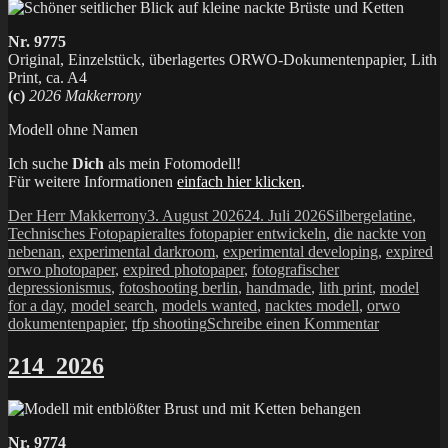
Nr. 9775
Original, Einzelstück, überlagertes ORWO-Dokumentenpapier, Lith
Print, ca. A4
(c)
2026 Makkerrony
Modell ohne Namen
Ich suche
Dich
als mein Fotomodell!
Für weitere Informationen
einfach hier klicken
.
Autor
Veröffentlicht
Kategorien
Der Herr Makkerrony
3. August 2026
24. Juli 2026
Silbergelatine
,
am
Schlagwörter
Technisches Fotopapier
altes fotopapier entwickeln
,
die nackte von
nebenan
,
experimental darkroom
,
experimental developing
,
expired
orwo photopaper
,
expired photopaper
,
fotografischer
depressionismus
,
fotoshooting berlin
,
handmade
,
lith print
,
model
for a day
,
model search
,
models wanted
,
nacktes modell
,
orwo
zu
dokumentenpapier
,
tfp shooting
Schreibe einen Kommentar
215_2026
214_2026
Nr. 9774