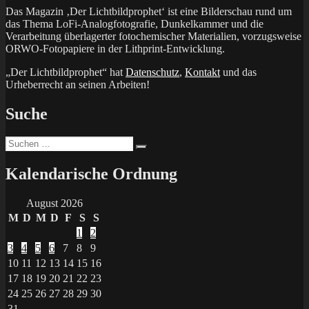
Das Magazin ‚Der Lichtbildprophet‘ ist eine Bilderschau rund um
das Thema LoFi-Analogfotografie, Dunkelkammer und die
Verarbeitung überlagerter fotochemischer Materialien, vorzugsweise
ORWO-Fotopapiere in der Lithprint-Entwicklung.
„Der Lichtbildprophet“ hat
Datenschutz
,
Kontakt
und das
Urheberrecht an seinen Arbeiten!
Suche
Suchen
Suchen
nach:
Kalendarische Ordnung
August 2026
M
D
M
D
F
S
S
1
2
3
4
5
6
7
8
9
10
11
12
13
14
15
16
17
18
19
20
21
22
23
24
25
26
27
28
29
30
31