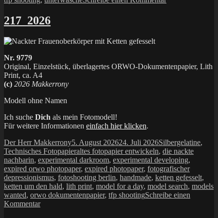
218_2026
217_2026
Nr. 9779
Original, Einzelstück, überlagertes ORWO-Dokumentenpapier, Lith
Print, ca. A4
(c)
2026 Makkerrony
Modell ohne Namen
Ich suche
Dich
als mein Fotomodell!
Für weitere Informationen
einfach hier klicken
.
Autor
Veröffentlicht
Kategorien
Der Herr Makkerrony
5. August 2026
24. Juli 2026
Silbergelatine
,
am
Schlagwörter
Technisches Fotopapier
altes fotopapier entwickeln
,
die nackte
nachbarin
,
experimental darkroom
,
experimental developing
,
expired orwo photopaper
,
expired photopaper
,
fotografischer
depressionismus
,
fotoshooting berlin
,
handmade
,
ketten gefesselt
,
ketten um den hald
,
lith print
,
model for a day
,
model search
,
models
wanted
,
orwo dokumentenpapier
,
tfp shooting
Schreibe einen
zu
Kommentar
217_2026