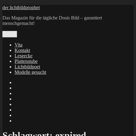
Zum
der lichtbildprophet
Inhalt
Das Magazin für die tägliche Dosis Bild – garantiert
springen
menschgemacht!
Menü
Vita
Kontakt
Leseecke
Plattenstube
Lichtbildpoet
Modelle gesucht
annenie
annenou
Annik
Traumann
dienacht
–
FrameWorks
Calin
Berlin
Lichtbildpoet
Kruse
at
Makkerrony
Instagram
at
Makkerrony
fotocommunity
at
Makkerrony
Instagram
at
X
Schlagwort:
expired