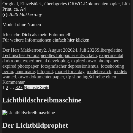
Original, Einzelstück, überlagertes ORWO-Dokumentenpapier, Lith
Print, ca. A4
(c)
2026 Makkerrony
Modell ohne Namen
Ich suche
Dich
als mein Fotomodell!
Für weitere Informationen
einfach hier klicken
.
Autor
Veröffentlicht
Kategorien
Der Herr Makkerrony
2. August 2026
24. Juli 2026
Silbergelatine
,
am
Schlagwörter
Technisches Fotopapier
altes fotopapier entwickeln
,
experimental
darkroom
,
experimental developing
,
expired orwo photopaper
,
expired photopaper
,
fotografischer depressionismus
,
fotoshooting
berlin
,
handmade
,
lith print
,
model for a day
,
model search
,
models
wanted
,
orwo dokumentenpapier
,
tfp shooting
Schreibe einen
zu
Kommentar
Seitennummerierung
Seite
Seite
Seite
214_2026
1
2
…
327
Nächste Seite
der
Lichtbildschreibmaschine
Beiträge
Der Lichtbildprophet