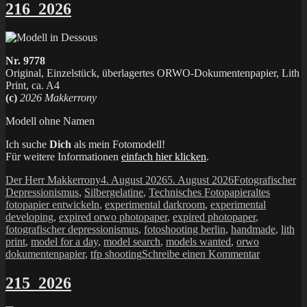
216_2026
Nr. 9778
Original, Einzelstück, überlagertes ORWO-Dokumentenpapier, Lith
Print, ca. A4
(c)
2026 Makkerrony
Modell ohne Namen
Ich suche
Dich
als mein Fotomodell!
Für weitere Informationen
einfach hier klicken
.
Autor
Veröffentlicht
Kategorien
Der Herr Makkerrony
4. August 2026
5. August 2026
Fotografischer
am
Schlagwörte
Depressionismus
,
Silbergelatine
,
Technisches Fotopapier
altes
fotopapier entwickeln
,
experimental darkroom
,
experimental
developing
,
expired orwo photopaper
,
expired photopaper
,
fotografischer depressionismus
,
fotoshooting berlin
,
handmade
,
lith
print
,
model for a day
,
model search
,
models wanted
,
orwo
zu
dokumentenpapier
,
tfp shooting
Schreibe einen Kommentar
216_2026
215_2026