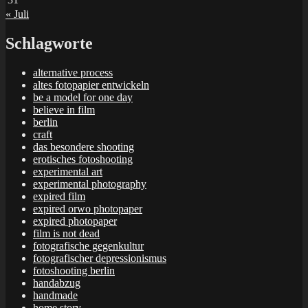
« Juli
Schlagworte
alternative process
altes fotopapier entwickeln
be a model for one day
believe in film
berlin
craft
das besondere shooting
erotisches fotoshooting
experimental art
experimental photography
expired film
expired orwo photopaper
expired photopaper
film is not dead
fotografische gegenkultur
fotografischer depressionismus
fotoshooting berlin
handabzug
handmade
home story