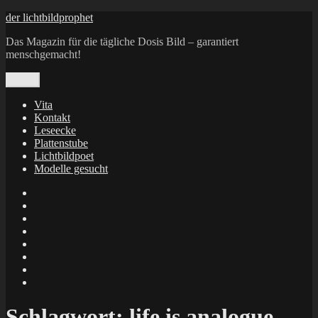
Zum
der lichtbildprophet
Inhalt
Das Magazin für die tägliche Dosis Bild – garantiert
springen
menschgemacht!
Menü
Vita
Kontakt
Leseecke
Plattenstube
Lichtbildpoet
Modelle gesucht
annenie
annenou
Annik
Traumann
dienacht
–
FrameWorks
Calin
Berlin
Lichtbildpoet
Kruse
at
Makkerrony
Instagram
at
Makkerrony
fotocommunity
at
Makkerrony
Instagram
at
X
Schlagwort:
life is analogue