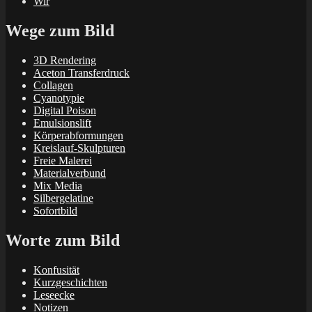
Wir
Wege zum Bild
3D Rendering
Aceton Transferdruck
Collagen
Cyanotypie
Digital Poison
Emulsionslift
Körperabformungen
Kreislauf-Skulpturen
Freie Malerei
Materialverbund
Mix Media
Silbergelatine
Sofortbild
Worte zum Bild
Konfusität
Kurzgeschichten
Leseecke
Notizen