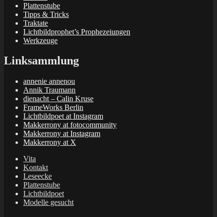
Plattenstube
Tipps & Tricks
Traktate
Lichtbildprophet’s Prophezeiungen
Werkzeuge
Linksammlung
annenie annenou
Annik Traumann
dienacht – Calin Kruse
FrameWorks Berlin
Lichtbildpoet at Instagram
Makkerrony at fotocommunity
Makkerrony at Instagram
Makkerrony at X
Vita
Kontakt
Leseecke
Plattenstube
Lichtbildpoet
Modelle gesucht