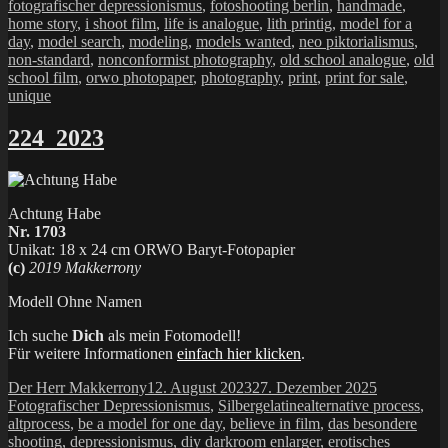
fotografischer depressionismus
,
fotoshooting berlin
,
handmade
,
home story
,
i shoot film
,
life is analogue
,
lith printig
,
model for a
day
,
model search
,
modeling
,
models wanted
,
neo piktorialismus
,
non-standard
,
nonconformist photography
,
old school analogue
,
old
school film
,
orwo photopaper
,
photography
,
print
,
print for sale
,
unique
224_2023
Achtung Habe
Nr. 1703
Unikat: 18 x 24 cm ORWO Baryt-Fotopapier
(c)
2019 Makkerrony
Modell Ohne Namen
Ich suche
Dich
als mein Fotomodell!
Für weitere Informationen
einfach hier klicken
.
Autor
Veröffentlicht
Kategorien
Der Herr Makkerrony
12. August 2023
27. Dezember 2025
am
Schlagwörter
Fotografischer Depressionismus
,
Silbergelatine
alternative process
,
altprocess
,
be a model for one day
,
believe in film
,
das besondere
shooting
,
depressionismus
,
diy darkroom enlarger
,
erotisches