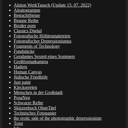
Aktion WerkTausch (Update 15. 07. 2022)
Aleatogramme
BetrachtSteine
Braune Reihe
Broiler porn
Classics Digital
Fotografische Höhlenmalereien
Fotografischer Depressionismus
Fragments of Technology
Fundstücke
Gerahmtes Sextett eines Sommers
Großformatkamera
Hadern
Human Canvas
Jüdische Friedhöfe
Just paint
Klecksereien
Menschen in der Großstadt
PosaNeg
Schwarze Reihe
Skizzenbuch OhneTitel
Technisches Fotopapier
the erotic side of the photographic depressionism
Torsi