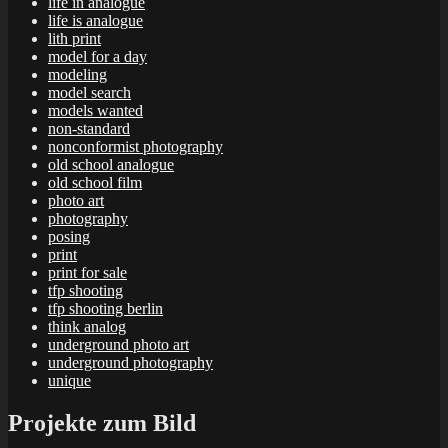
life in analogue
life is analogue
lith print
model for a day
modeling
model search
models wanted
non-standard
nonconformist photography
old school analogue
old school film
photo art
photography
posing
print
print for sale
tfp shooting
tfp shooting berlin
think analog
underground photo art
underground photography
unique
Projekte zum Bild