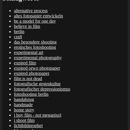
alternative process
altes fotopapier entwickeln
be a model for one day
believe in film
berlin
craft
das besondere shooting
erotisches fotoshooting
experimental art
experimental photography
expired film
expired orwo photopaper
expired photopaper
film is not dead
fotografische gegenkultur
fotografischer depressionismus
fotoshooting berlin
handabzug
handmade
home story
i buy film - not megapixel
i shoot film
lichtbildprophet