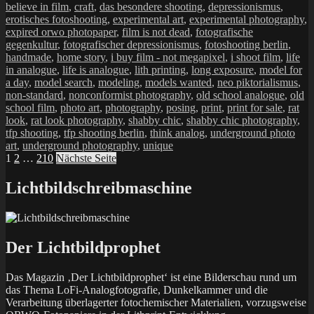
believe in film
,
craft
,
das besondere shooting
,
depressionismus
,
erotisches fotoshooting
,
experimental art
,
experimental photography
,
expired orwo photopaper
,
film is not dead
,
fotografische
gegenkultur
,
fotografischer depressionismus
,
fotoshooting berlin
,
handmade
,
home story
,
i buy film - not megapixel
,
i shoot film
,
life
in analogue
,
life is analogue
,
lith printing
,
long exposure
,
model for
a day
,
model search
,
modeling
,
models wanted
,
neo piktorialismus
,
non-standard
,
nonconformist photography
,
old school analogue
,
old
school film
,
photo art
,
photography
,
posing
,
print
,
print for sale
,
rat
look
,
rat look photography
,
shabby chic
,
shabby chic photography
,
tfp shooting
,
tfp shooting berlin
,
think analog
,
underground photo
art
,
underground photography
,
unique
Seitennummerierung
Seite
Seite
Seite
1
2
…
210
Nächste Seite
der
Lichtbildschreibmaschine
Beiträge
Der Lichtbildprophet
Das Magazin ‚Der Lichtbildprophet‘ ist eine Bilderschau rund um
das Thema LoFi-Analogfotografie, Dunkelkammer und die
Verarbeitung überlagerter fotochemischer Materialien, vorzugsweise