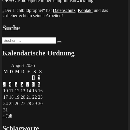
ORWO-Fotopapiere in der Lithprint-Entwicklung.
„Der Lichtbildprophet“ hat
Datenschutz
,
Kontakt
und das
Urheberrecht an seinen Arbeiten!
Suche
Suchen
Suchen
nach:
Kalendarische Ordnung
August 2026
M
D
M
D
F
S
S
1
2
3
4
5
6
7
8
9
10
11
12
13
14
15
16
17
18
19
20
21
22
23
24
25
26
27
28
29
30
31
« Juli
Schlagworte