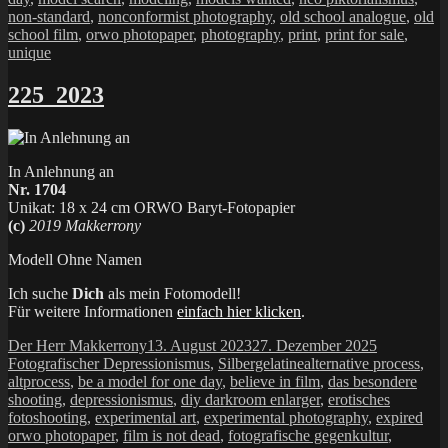
non-standard
,
nonconformist photography
,
old school analogue
,
old
school film
,
orwo photopaper
,
photography
,
print
,
print for sale
,
unique
225_2023
In Anlehnung an
Nr. 1704
Unikat: 18 x 24 cm ORWO Baryt-Fotopapier
(c)
2019 Makkerrony
Modell Ohne Namen
Ich suche
Dich
als mein Fotomodell!
Für weitere Informationen
einfach hier klicken
.
Autor
Veröffentlicht
Kategorien
Der Herr Makkerrony
13. August 2023
27. Dezember 2025
am
Schlagwörter
Fotografischer Depressionismus
,
Silbergelatine
alternative process
,
altprocess
,
be a model for one day
,
believe in film
,
das besondere
shooting
,
depressionismus
,
diy darkroom enlarger
,
erotisches
fotoshooting
,
experimental art
,
experimental photography
,
expired
orwo photopaper
,
film is not dead
,
fotografische gegenkultur
,