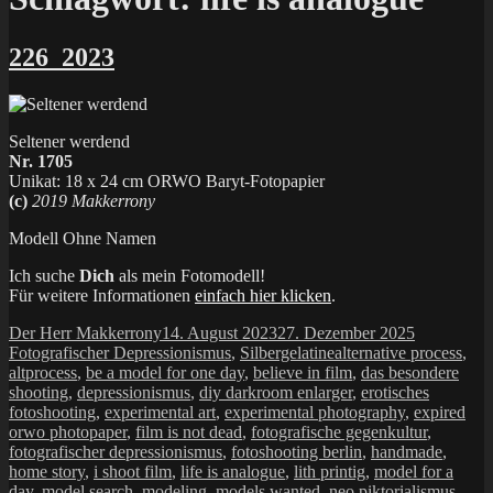
226_2023
Seltener werdend
Nr. 1705
Unikat: 18 x 24 cm ORWO Baryt-Fotopapier
(c)
2019 Makkerrony
Modell Ohne Namen
Ich suche
Dich
als mein Fotomodell!
Für weitere Informationen
einfach hier klicken
.
Autor
Veröffentlicht
Kategorien
Der Herr Makkerrony
14. August 2023
27. Dezember 2025
am
Schlagwörter
Fotografischer Depressionismus
,
Silbergelatine
alternative process
,
altprocess
,
be a model for one day
,
believe in film
,
das besondere
shooting
,
depressionismus
,
diy darkroom enlarger
,
erotisches
fotoshooting
,
experimental art
,
experimental photography
,
expired
orwo photopaper
,
film is not dead
,
fotografische gegenkultur
,
fotografischer depressionismus
,
fotoshooting berlin
,
handmade
,
home story
,
i shoot film
,
life is analogue
,
lith printig
,
model for a
day
,
model search
,
modeling
,
models wanted
,
neo piktorialismus
,