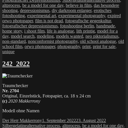
Fotografischer Depressionismus
,
Silbergelatine
alternative process
,
altprocess
,
be a model for one day
,
believe in film
,
das besondere
shooting
,
depressionismus
,
diy darkroom enlarger
,
erotisches
fotoshooting
,
experimental art
,
experimental photography
,
expired
orwo photopaper
,
film is not dead
,
fotografische gegenkultur
,
fotografischer depressionismus
,
fotoshooting berlin
,
handmade
,
home story
,
i shoot film
,
life is analogue
,
lith printig
,
model for a
day
,
model search
,
modeling
,
models wanted
,
neo piktorialismus
,
non-standard
,
nonconformist photography
,
old school analogue
,
old
school film
,
orwo photopaper
,
photography
,
print
,
print for sale
,
unique
242_2022
Traumchecker
Nr. 2704
Original, Einzelstück, Fotopapier, ca. 18 x 24 cm
(c)
2020 Makkerrony
Modell ohne Namen
Autor
Veröffentlicht
Kategorien
Der Herr Makkerrony
1. September 2022
23. August 2022
Schlagwörter
am
Silbergelatine
alternative process
,
altprocess
,
be a model for one day
,