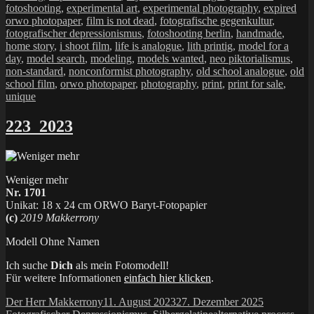
fotoshooting
,
experimental art
,
experimental photography
,
expired
orwo photopaper
,
film is not dead
,
fotografische gegenkultur
,
fotografischer depressionismus
,
fotoshooting berlin
,
handmade
,
home story
,
i shoot film
,
life is analogue
,
lith printig
,
model for a
day
,
model search
,
modeling
,
models wanted
,
neo piktorialismus
,
non-standard
,
nonconformist photography
,
old school analogue
,
old
school film
,
orwo photopaper
,
photography
,
print
,
print for sale
,
unique
223_2023
Weniger mehr
Nr. 1701
Unikat: 18 x 24 cm ORWO Baryt-Fotopapier
(c)
2019 Makkerrony
Modell Ohne Namen
Ich suche
Dich
als mein Fotomodell!
Für weitere Informationen
einfach hier klicken
.
Autor
Veröffentlicht
Kategorien
Der Herr Makkerrony
11. August 2023
27. Dezember 2025
am
Schlagwörter