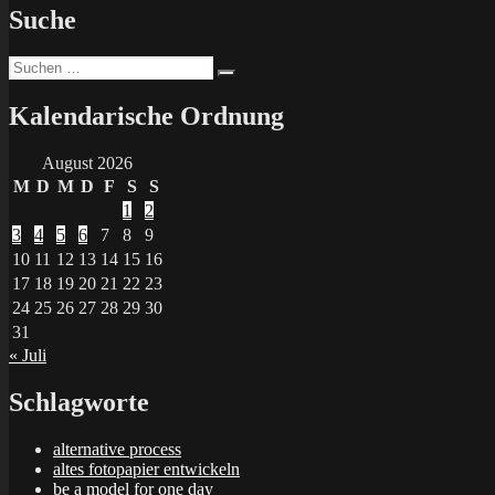
Suche
Suchen
Suchen
nach:
Kalendarische Ordnung
August 2026
M
D
M
D
F
S
S
1
2
3
4
5
6
7
8
9
10
11
12
13
14
15
16
17
18
19
20
21
22
23
24
25
26
27
28
29
30
31
« Juli
Schlagworte
alternative process
altes fotopapier entwickeln
be a model for one day