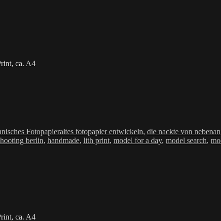
int, ca. A4
Schlagwörter
nisches Fotopapier
altes fotopapier entwickeln
,
die nackte von nebenan
shooting berlin
,
handmade
,
lith print
,
model for a day
,
model search
,
mo
int, ca. A4