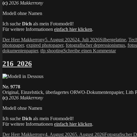
(c)
2026 Makkerrony
Modell ohne Namen
Ich suche
Dich
als mein Fotomodell!
Für weitere Informationen
einfach hier klicken
.
Autor
Veröffentlicht
Kategorien
Der Herr Makkerrony
5. August 2026
24. Juli 2026
Silbergelatine
,
Tech
am
photopaper
,
expired photopaper
,
fotografischer depressionismus
,
foto
zu
dokumentenpapier
,
tfp shooting
Schreibe einen Kommentar
217_2026
216_2026
Nr. 9778
Original, Einzelstück, überlagertes ORWO-Dokumentenpapier, Lith Pr
(c)
2026 Makkerrony
Modell ohne Namen
Ich suche
Dich
als mein Fotomodell!
Für weitere Informationen
einfach hier klicken
.
Autor
Veröffentlicht
Kategorien
Der Herr Makkerrony
4. August 2026
5. August 2026
Fotografischer 