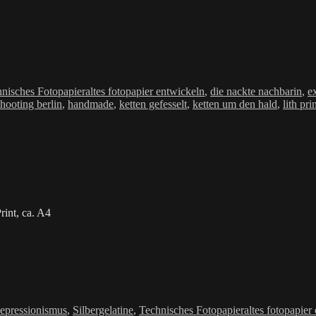
Schlagwörter
nisches Fotopapier
altes fotopapier entwickeln
,
die nackte nachbarin
,
e
shooting berlin
,
handmade
,
ketten gefesselt
,
ketten um den hald
,
lith pri
int, ca. A4
Schlagwörter
Depressionismus
,
Silbergelatine
,
Technisches Fotopapier
altes fotopapier