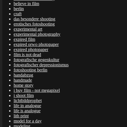
believe in film
berlin
craft
das besondere shooting
erotisches fotoshooting
experimental art
experimental photography
expired film
expired orwo photopaper
expired photopaper
film is not dead
fotografische gegenkultur
fotografischer depressionismus
fotoshooting berlin
handabzug
handmade
home story
i buy film - not megapixel
i shoot film
lichtbildprophet
life in analogue
life is analogue
lith print
model for a day
modeling