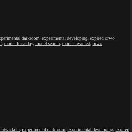
xperimental darkroom
,
experimental developing
,
expired orwo
nt
,
model for a day
,
model search
,
models wanted
,
orwo
 entwickeln
,
experimental darkroom
,
experimental developing
,
expired