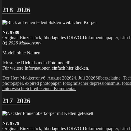
218_2026
Nr. 9780
Original, Einzelstück, überlagertes ORWO-Dokumentenpapier, Lith Pr
(c)
2026 Makkerrony
Modell ohne Namen
Ich suche
Dich
als mein Fotomodell!
Für weitere Informationen
einfach hier klicken
.
Autor
Veröffentlicht
Kategorien
Der Herr Makkerrony
6. August 2026
24. Juli 2026
Silbergelatine
,
Tech
am
photopaper
,
expired photopaper
,
fotografischer depressionismus
,
foto
zu
unterwäsche
Schreibe einen Kommentar
218_2026
217_2026
Nr. 9779
Original, Einzelstück, überlagertes ORWO-Dokumentenpapier, Lith Pr