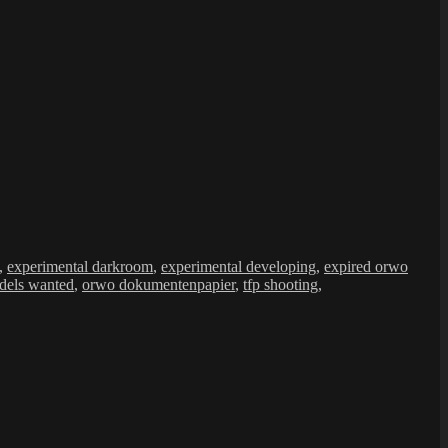
,
experimental darkroom
,
experimental developing
,
expired orwo
dels wanted
,
orwo dokumentenpapier
,
tfp shooting
,