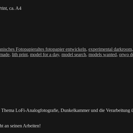
int, ca. A4
Schlagwörter
nisches Fotopapier
altes fotopapier entwickeln
,
experimental darkroom
made
,
lith print
,
model for a day
,
model search
,
models wanted
,
orwo d
as Thema LoFi-Analogfotografie, Dunkelkammer und die Verarbeitung 
t an seinen Arbeiten!