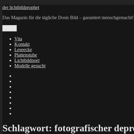
Zum
der lichtbildprophet
Inhalt
Das Magazin für die tägliche Dosis Bild – garantiert menschgemacht!
springen
Menü
Vita
Kontakt
Leseecke
Plattenstube
Lichtbildpoet
Modelle gesucht
annenie
annenou
Annik
Traumann
dienacht
–
FrameWorks
Calin
Berlin
Lichtbildpoet
Kruse
at
Makkerrony
Instagram
at
Makkerrony
fotocommunity
at
Makkerrony
Instagram
at
X
Schlagwort:
fotografischer dep