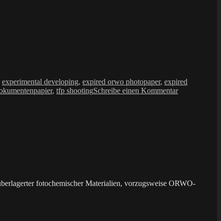
,
experimental developing
,
expired orwo photopaper
,
expired
zu
okumentenpapier
,
tfp shooting
Schreibe einen Kommentar
214_2026
überlagerter fotochemischer Materialien, vorzugsweise ORWO-