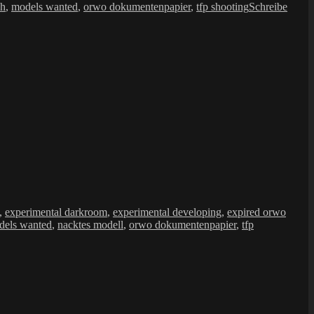
ch
,
models wanted
,
orwo dokumentenpapier
,
tfp shooting
Schreibe
,
experimental darkroom
,
experimental developing
,
expired orwo
dels wanted
,
nacktes modell
,
orwo dokumentenpapier
,
tfp