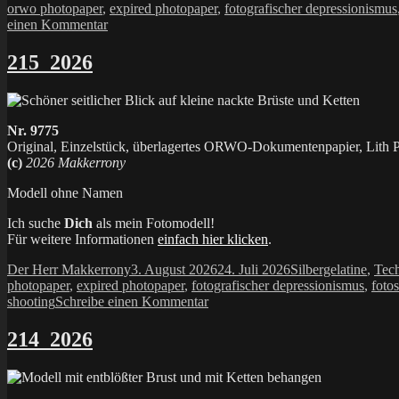
am
orwo photopaper
,
expired photopaper
,
fotografischer depressionismus
zu
einen Kommentar
216_2026
215_2026
Nr. 9775
Original, Einzelstück, überlagertes ORWO-Dokumentenpapier, Lith Pr
(c)
2026 Makkerrony
Modell ohne Namen
Ich suche
Dich
als mein Fotomodell!
Für weitere Informationen
einfach hier klicken
.
Autor
Veröffentlicht
Kategorien
Der Herr Makkerrony
3. August 2026
24. Juli 2026
Silbergelatine
,
Tech
am
photopaper
,
expired photopaper
,
fotografischer depressionismus
,
foto
zu
shooting
Schreibe einen Kommentar
215_2026
214_2026