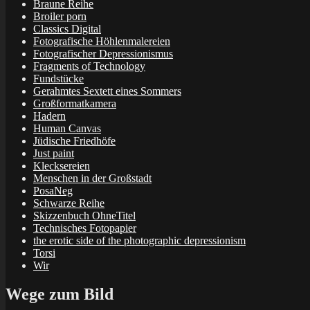
Braune Reihe
Broiler porn
Classics Digital
Fotografische Höhlenmalereien
Fotografischer Depressionismus
Fragments of Technology
Fundstücke
Gerahmtes Sextett eines Sommers
Großformatkamera
Hadern
Human Canvas
Jüdische Friedhöfe
Just paint
Klecksereien
Menschen in der Großstadt
PosaNeg
Schwarze Reihe
Skizzenbuch OhneTitel
Technisches Fotopapier
the erotic side of the photographic depressionism
Torsi
Wir
Wege zum Bild