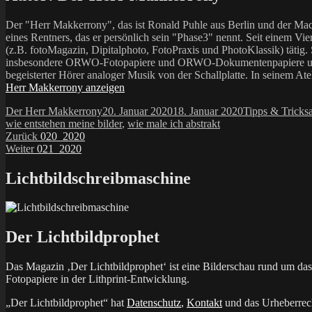
Der "Herr Makkerrony", das ist Ronald Puhle aus Berlin und der Mac
eines Rentners, das er persönlich sein "Phase3" nennt. Seit einem Vier
(z.B. fotoMagazin, Dipitalphoto, FotoPraxis und PhotoKlassik) tätig.
insbesondere ORWO-Fotopapiere und ORWO-Dokumentenpapiere und der 
begeisterter Hörer analoger Musik von der Schallplatte. In seinem At
Herr Makkerrony anzeigen
Autor
Veröffentlicht
Kategorien
Der Herr Makkerrony
20. Januar 2020
18. Januar 2020
Tipps & Tricks
am
wie entstehen meine bilder
,
wie male ich abstrakt
Beitragsnavigation
Vorheriger
Zurück
020_2020
Nächster
Beitrag:
Weiter
021_2020
Beitrag:
Lichtbildschreibmaschine
Der Lichtbildprophet
Das Magazin ‚Der Lichtbildprophet‘ ist eine Bilderschau rund um d
Fotopapiere in der Lithprint-Entwicklung.
„Der Lichtbildprophet“ hat
Datenschutz
,
Kontakt
und das Urheberrech