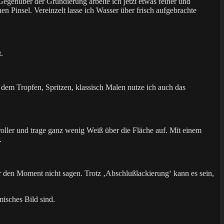
genüber der Grundierung arbeite ich jetzt etwas feiner und
n Pinsel. Vereinzelt lasse ich Wasser über frisch aufgebrachte
.
dem Tropfen, Spritzen, klassisch Malen nutze ich auch das
oller und trage ganz wenig Weiß über die Fläche auf. Mit einem
.
für den Moment nicht sagen. Trotz ‚Abschlußlackierung‘ kann es sein,
misches Bild sind.