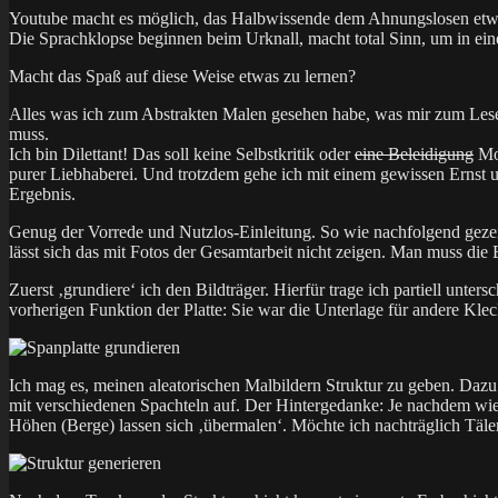
Youtube macht es möglich, das Halbwissende dem Ahnungslosen etwa
Die Sprachklopse beginnen beim Urknall, macht total Sinn, um in ein
Macht das Spaß auf diese Weise etwas zu lernen?
Alles was ich zum Abstrakten Malen gesehen habe, was mir zum Lesen
muss.
Ich bin Dilettant! Das soll keine Selbstkritik oder
eine Beleidigung
Mob
purer Liebhaberei. Und trotzdem gehe ich mit einem gewissen Ernst un
Ergebnis.
Genug der Vorrede und Nutzlos-Einleitung. So wie nachfolgend gezeigt
lässt sich das mit Fotos der Gesamtarbeit nicht zeigen. Man muss die B
Zuerst ‚grundiere‘ ich den Bildträger. Hierfür trage ich partiell unte
vorherigen Funktion der Platte: Sie war die Unterlage für andere Klec
Ich mag es, meinen aleatorischen Malbildern Struktur zu geben. Dazu
mit verschiedenen Spachteln auf. Der Hintergedanke: Je nachdem wie ic
Höhen (Berge) lassen sich ‚übermalen‘. Möchte ich nachträglich Täler 