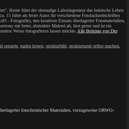
et". Heute führt der ehemalige Laboringenieur das hektische Leben
a. 15 Jahre als freier Autor für verschiedene Fotofachzeitschriften
i - Fotografie), den kreativen Einsatz überlagerter Fotomaterialien,
mit freier, abstrakter Malerei ab, liest gerne und ist ein
sondere Weise fotografieren lassen möchte.
Alle Beiträge von Der
ld entsteht
,
malen lernen
,
strukturbild
,
strukturpaste selber machen
,
überlagerter fotochemischer Materialien, vorzugsweise ORWO-