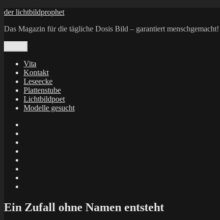
Zum
der lichtbildprophet
Inhalt
Das Magazin für die tägliche Dosis Bild – garantiert menschgemacht!
springen
Menü
Vita
Kontakt
Leseecke
Plattenstube
Lichtbildpoet
Modelle gesucht
annenie
annenou
Annik
Traumann
dienacht
–
FrameWorks
Calin
Berlin
Lichtbildpoet
Kruse
at
Makkerrony
Instagram
at
Makkerrony
fotocommunity
at
Makkerrony
Instagram
at
X
Ein Zufall ohne Namen entsteht