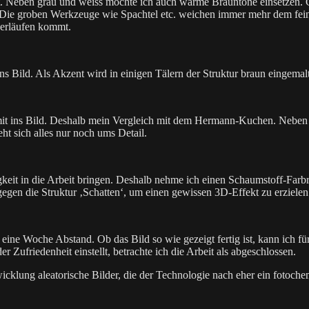
. Neben grau und weiss möchte ich auch warme Brauntöne einsetzen. Ge
er. Die groben Werkzeuge wie Spachtel etc. weichen immer mehr dem feine
verläufen kommt.
ns Bild. Als Akzent wird in einigen Tälern der Struktur braun eingemalt
 mit ins Bild. Deshalb mein Vergleich mit dem Hermann-Kuchen. Neben 
ht sich alles nur noch ums Detail.
keit in die Arbeit bringen. Deshalb nehme ich einen Schaumstoff-Farbr
egen die Struktur ‚Schatten‘, um einen gewissen 3D-Effekt zu erzielen
t eine Woche Abstand. Ob das Bild so wie gezeigt fertig ist, kann ich 
r Zufriedenheit einstellt, betrachte ich die Arbeit als abgeschlossen.
icklung aleatorische Bilder, die der Technologie nach eher ein fotoche