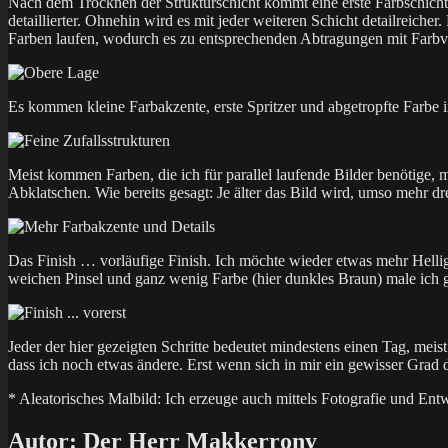
Nach dem Trocknen der Strukturschicht kommt eine erste Farbschicht
detaillierter. Ohnehin wird es mit jeder weiteren Schicht detailreich
Farben laufen, wodurch es zu entsprechenden Abtragungen mit Farb
Es kommen kleine Farbakzente, erste Spritzer und abgetropfte Farbe i
Meist kommen Farben, die ich für parallel laufende Bilder benötige,
Abklatschen. Wie bereits gesagt: Je älter das Bild wird, umso mehr dre
Das Finish … vorläufige Finish. Ich möchte wieder etwas mehr Hellig
weichen Pinsel und ganz wenig Farbe (hier dunkles Braun) male ich g
Jeder der hier gezeigten Schritte bedeutet mindestens einen Tag, meis
dass ich noch etwas ändere. Erst wenn sich in mir ein gewisser Grad de
* Aleatorisches Malbild: Ich erzeuge auch mittels Fotografie und Entw
Autor:
Der Herr Makkerrony