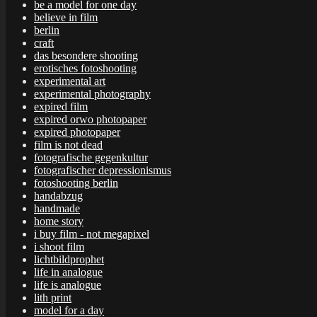
be a model for one day
believe in film
berlin
craft
das besondere shooting
erotisches fotoshooting
experimental art
experimental photography
expired film
expired orwo photopaper
expired photopaper
film is not dead
fotografische gegenkultur
fotografischer depressionismus
fotoshooting berlin
handabzug
handmade
home story
i buy film - not megapixel
i shoot film
lichtbildprophet
life in analogue
life is analogue
lith print
model for a day