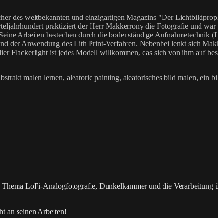
her des weltbekannten und einzigartigen Magazins "Der Lichtbildproph
teljahrhundert praktiziert der Herr Makkerrony die Fotografie und war c
 Seine Arbeiten bestechen durch die bodenständige Aufnahmetechnik (LoF
Anwendung des Lith Print-Verfahren. Nebenbei lenkt sich Makkerrony 
elier Flackerlight ist jedes Modell willkommen, das sich von ihm auf be
Schlagwörter
abstrakt malen lernen
,
aleatoric painting
,
aleatorisches bild malen
,
ein bi
as Thema LoFi-Analogfotografie, Dunkelkammer und die Verarbeitung 
t an seinen Arbeiten!