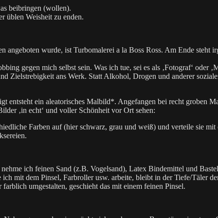
s beibringen (wollen).
er üblen Weisheit zu enden.
 angeboten wurde, ist Turbomalerei a la Boss Ross. Am Ende steht irg
bing gegen mich selbst sein. Was ich tue, sei es als ‚Fotograf‘ oder 
d Zielstrebigkeit ans Werk. Statt Alkohol, Drogen und anderer soziale
 entsteht ein aleatorisches Malbild*. Angefangen bei recht groben Mal
ilder ‚in echt‘ und voller Schönheit vor Ort sehen:
rschiedliche Farben auf (hier schwarz, grau und weiß) und verteile sie m
ksereien.
 nehme ich feinen Sand (z.B. Vogelsand), Latex Bindemittel und Bastel
h mit dem Pinsel, Farbroller usw. arbeite, bleibt in der Tiefe/Täler de
farblich umgestalten, geschieht das mit einem feinen Pinsel.