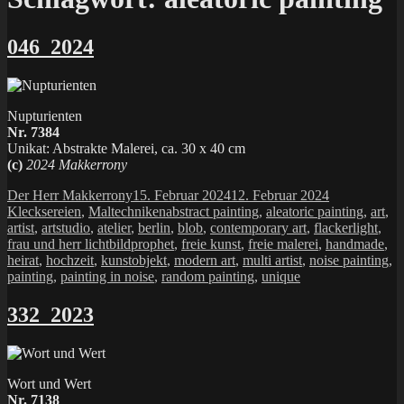
046_2024
Nupturienten
Nr. 7384
Unikat: Abstrakte Malerei, ca. 30 x 40 cm
(c)
2024 Makkerrony
Autor
Veröffentlicht
Kategorien
Der Herr Makkerrony
15. Februar 2024
12. Februar 2024
am
Schlagwörter
Klecksereien
,
Maltechniken
abstract painting
,
aleatoric painting
,
art
,
artist
,
artstudio
,
atelier
,
berlin
,
blob
,
contemporary art
,
flackerlight
,
frau und herr lichtbildprophet
,
freie kunst
,
freie malerei
,
handmade
,
heirat
,
hochzeit
,
kunstobjekt
,
modern art
,
multi artist
,
noise painting
,
painting
,
painting in noise
,
random painting
,
unique
332_2023
Wort und Wert
Nr. 7138