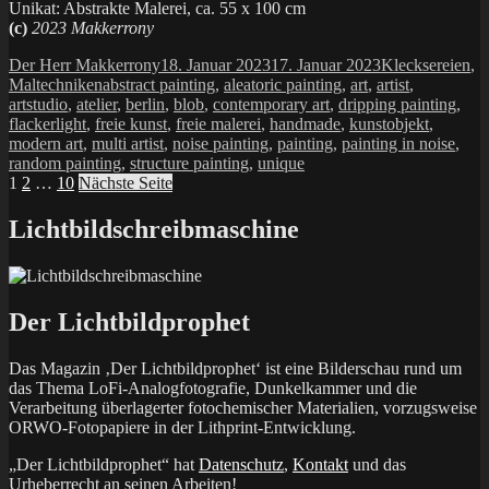
Unikat: Abstrakte Malerei, ca. 55 x 100 cm
(c)
2023 Makkerrony
Autor
Veröffentlicht
Kategorien
Der Herr Makkerrony
18. Januar 2023
17. Januar 2023
Klecksereien
,
Schlagwörter
am
Maltechniken
abstract painting
,
aleatoric painting
,
art
,
artist
,
artstudio
,
atelier
,
berlin
,
blob
,
contemporary art
,
dripping painting
,
flackerlight
,
freie kunst
,
freie malerei
,
handmade
,
kunstobjekt
,
modern art
,
multi artist
,
noise painting
,
painting
,
painting in noise
,
random painting
,
structure painting
,
unique
Seitennummerierung
Seite
Seite
Seite
1
2
…
10
Nächste Seite
der
Lichtbildschreibmaschine
Beiträge
Der Lichtbildprophet
Das Magazin ‚Der Lichtbildprophet‘ ist eine Bilderschau rund um
das Thema LoFi-Analogfotografie, Dunkelkammer und die
Verarbeitung überlagerter fotochemischer Materialien, vorzugsweise
ORWO-Fotopapiere in der Lithprint-Entwicklung.
„Der Lichtbildprophet“ hat
Datenschutz
,
Kontakt
und das
Urheberrecht an seinen Arbeiten!