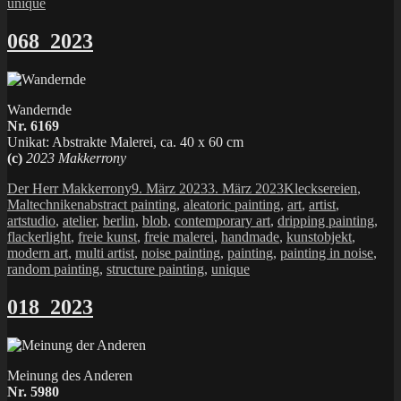
unique
068_2023
Wandernde
Nr. 6169
Unikat: Abstrakte Malerei, ca. 40 x 60 cm
(c)
2023 Makkerrony
Autor
Veröffentlicht
Kategorien
Der Herr Makkerrony
9. März 2023
3. März 2023
Klecksereien
,
Schlagwörter
am
Maltechniken
abstract painting
,
aleatoric painting
,
art
,
artist
,
artstudio
,
atelier
,
berlin
,
blob
,
contemporary art
,
dripping painting
,
flackerlight
,
freie kunst
,
freie malerei
,
handmade
,
kunstobjekt
,
modern art
,
multi artist
,
noise painting
,
painting
,
painting in noise
,
random painting
,
structure painting
,
unique
018_2023
Meinung des Anderen
Nr. 5980