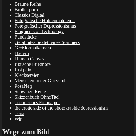
Braune Reihe
Broiler porn
Classics Digital
Fotografische Höhlenmalereien
Fotografischer Depressionismus
Fragments of Technology
Fundstücke
Gerahmtes Sextett eines Sommers
Großformatkamera
Hadern
Human Canvas
Jüdische Friedhöfe
Just paint
Klecksereien
Menschen in der Großstadt
PosaNeg
Schwarze Reihe
Skizzenbuch OhneTitel
Technisches Fotopapier
the erotic side of the photographic depressionism
Torsi
Wir
Wege zum Bild