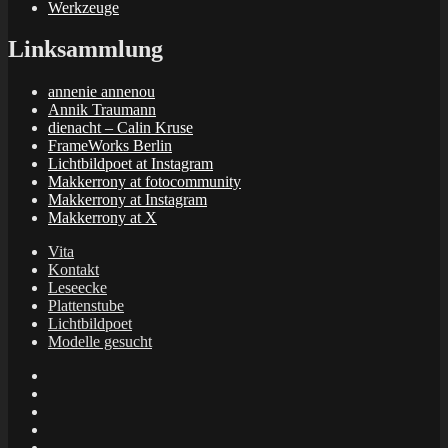
Werkzeuge
Linksammlung
annenie annenou
Annik Traumann
dienacht – Calin Kruse
FrameWorks Berlin
Lichtbildpoet at Instagram
Makkerrony at fotocommunity
Makkerrony at Instagram
Makkerrony at X
Vita
Kontakt
Leseecke
Plattenstube
Lichtbildpoet
Modelle gesucht
annenie
annenou
Annik
Traumann
dienacht
–
FrameWorks
Calin
Berlin
Lichtbildpoet