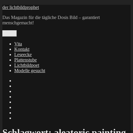
Zum
der lichtbildprophet
Inhalt
Das Magazin für die tägliche Dosis Bild – garantiert
springen
menschgemacht!
Menü
Vita
Kontakt
Leseecke
Plattenstube
Lichtbildpoet
Modelle gesucht
annenie
annenou
Annik
Traumann
dienacht
–
FrameWorks
Calin
Berlin
Lichtbildpoet
Kruse
at
Makkerrony
Instagram
at
Makkerrony
fotocommunity
at
Makkerrony
Instagram
at
X
Schlagwort:
aleatoric painting