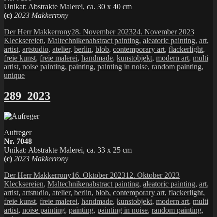
Unikat: Abstrakte Malerei, ca. 30 x 40 cm
(c)
2023 Makkerrony
Autor
Veröffentlicht
Katego
Der Herr Makkerrony
28. November 2023
24. November 2023
am
Schlagwörter
Klecksereien
,
Maltechniken
abstract painting
,
aleatoric painting
,
art
,
artist
,
artstudio
,
atelier
,
berlin
,
blob
,
contemporary art
,
flackerlight
,
freie kunst
,
freie malerei
,
handmade
,
kunstobjekt
,
modern art
,
multi
artist
,
noise painting
,
painting
,
painting in noise
,
random painting
,
unique
289_2023
Aufreger
Nr. 7048
Unikat: Abstrakte Malerei, ca. 33 x 25 cm
(c)
2023 Makkerrony
Autor
Veröffentlicht
Kategorien
Der Herr Makkerrony
16. Oktober 2023
12. Oktober 2023
am
Schlagwörter
Klecksereien
,
Maltechniken
abstract painting
,
aleatoric painting
,
art
,
artist
,
artstudio
,
atelier
,
berlin
,
blob
,
contemporary art
,
flackerlight
,
freie kunst
,
freie malerei
,
handmade
,
kunstobjekt
,
modern art
,
multi
artist
,
noise painting
,
painting
,
painting in noise
,
random painting
,