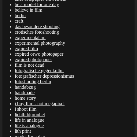
be a model for one day
believe in film
berlin
craft
das besondere shooting
erotisches fotoshooting
experimental art
experimental photography
expired film
expired orwo photopaper
expired photopaper
film is not dead
fotografische gegenkultur
fotografischer depressionismus
fotoshooting berlin
handabzug
handmade
home story
i buy film - not megapixel
i shoot film
lichtbildprophet
life in analogue
life is analogue
lith print
model for a day