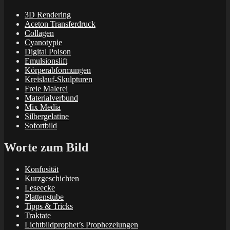
3D Rendering
Aceton Transferdruck
Collagen
Cyanotypie
Digital Poison
Emulsionslift
Körperabformungen
Kreislauf-Skulpturen
Freie Malerei
Materialverbund
Mix Media
Silbergelatine
Sofortbild
Worte zum Bild
Konfusität
Kurzgeschichten
Leseecke
Plattenstube
Tipps & Tricks
Traktate
Lichtbildprophet’s Prophezeiungen