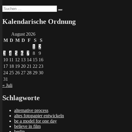
Suchen
Suchen
nach:
Kalendarische Ordnung
August 2026
M
D
M
D
F
S
S
1
2
3
4
5
6
7
8
9
10
11
12
13
14
15
16
17
18
19
20
21
22
23
24
25
26
27
28
29
30
31
« Juli
Schlagworte
alternative process
altes fotopapier entwickeln
be a model for one day
believe in film
berlin