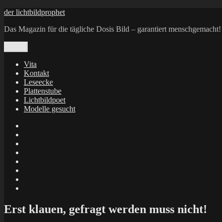
Zum
der lichtbildprophet
Inhalt
Das Magazin für die tägliche Dosis Bild – garantiert menschgemacht!
springen
Menü
Vita
Kontakt
Leseecke
Plattenstube
Lichtbildpoet
Modelle gesucht
annenie
annenou
Annik
Traumann
dienacht
–
FrameWorks
Calin
Berlin
Lichtbildpoet
Kruse
at
Makkerrony
Instagram
at
Makkerrony
fotocommunity
at
Makkerrony
Instagram
at
X
Erst klauen, gefragt werden muss nicht!