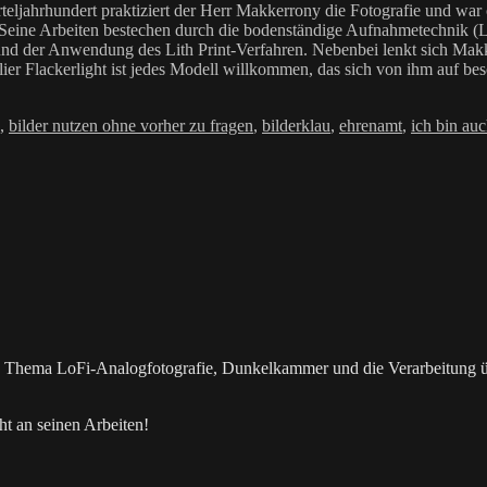
teljahrhundert praktiziert der Herr Makkerrony die Fotografie und war c
 Seine Arbeiten bestechen durch die bodenständige Aufnahmetechnik (LoF
Anwendung des Lith Print-Verfahren. Nebenbei lenkt sich Makkerrony 
elier Flackerlight ist jedes Modell willkommen, das sich von ihm auf be
r
,
bilder nutzen ohne vorher zu fragen
,
bilderklau
,
ehrenamt
,
ich bin auc
as Thema LoFi-Analogfotografie, Dunkelkammer und die Verarbeitung 
t an seinen Arbeiten!