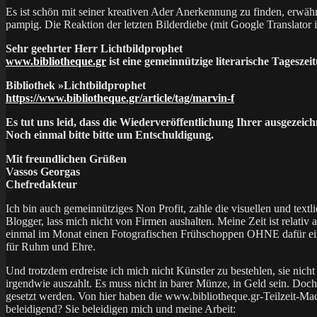
Es ist schön mit seiner kreativen Ader Anerkennung zu finden, erwäh
pampig. Die Reaktion der letzten Bilderdiebe (mit Google Translator i
Sehr geehrter Herr Lichtbildprophet
www.bibliotheque.gr
ist eine gemeinnützige literarische Tagesze
Bibliothek »Lichtbildprophet
https://www.bibliotheque.gr/article/tag/marvin-f
Es tut uns leid, dass die Wiederveröffentlichung Ihrer ausgezei
Noch einmal bitte bitte um Entschuldigung.
Mit freundlichen Grüßen
Vassos Georgas
Chefredakteur
Ich bin auch gemeinnütziges Non Profit, zahle die visuellen und textl
Blogger, lass mich nicht von Firmen aushalten. Meine Zeit ist relativ
einmal im Monat einen Fotografischen Frühschoppen OHNE dafür eine
für Ruhm und Ehre.
Und trotzdem erdreiste ich mich nicht Künstler zu bestehlen, sie nic
irgendwie auszahlt. Es muss nicht in barer Münze, in Geld sein. Doc
gesetzt werden. Von hier haben die www.bibliotheque.gr-Teilzeit-Mach
beleidigend? Sie beleidigen mich und meine Arbeit: