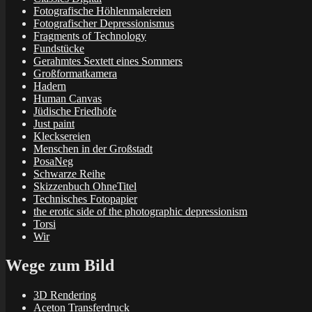
Fotografische Höhlenmalereien
Fotografischer Depressionismus
Fragments of Technology
Fundstücke
Gerahmtes Sextett eines Sommers
Großformatkamera
Hadern
Human Canvas
Jüdische Friedhöfe
Just paint
Klecksereien
Menschen in der Großstadt
PosaNeg
Schwarze Reihe
Skizzenbuch OhneTitel
Technisches Fotopapier
the erotic side of the photographic depressionism
Torsi
Wir
Wege zum Bild
3D Rendering
Aceton Transferdruck