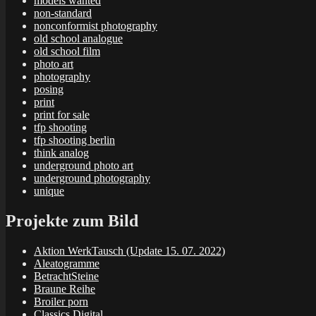
models wanted
non-standard
nonconformist photography
old school analogue
old school film
photo art
photography
posing
print
print for sale
tfp shooting
tfp shooting berlin
think analog
underground photo art
underground photography
unique
Projekte zum Bild
Aktion WerkTausch (Update 15. 07. 2022)
Aleatogramme
BetrachtSteine
Braune Reihe
Broiler porn
Classics Digital