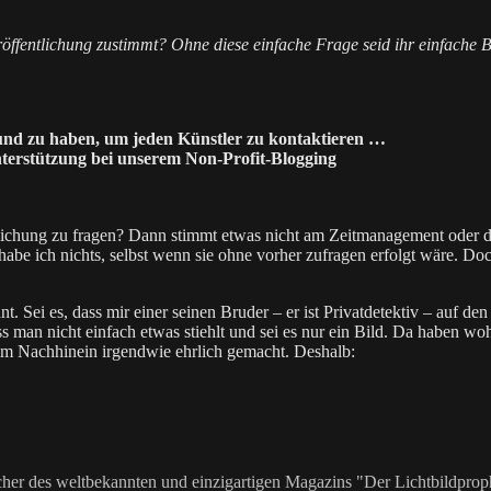
röffentlichung zustimmt? Ohne diese einfache Frage seid ihr einfache 
rgrund zu haben, um jeden Künstler zu kontaktieren …
nterstützung bei unserem Non-Profit-Blogging
ntlichung zu fragen? Dann stimmt etwas nicht am Zeitmanagement oder d
habe ich nichts, selbst wenn sie ohne vorher zufragen erfolgt wäre. D
t. Sei es, dass mir einer seinen Bruder – er ist Privatdetektiv – auf d
s man nicht einfach etwas stiehlt und sei es nur ein Bild. Da haben 
im Nachhinein irgendwie ehrlich gemacht. Deshalb:
her des weltbekannten und einzigartigen Magazins "Der Lichtbildproph