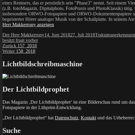
eines Rentners, das er persönlich sein "Phase3" nennt. Seit einem Vier
(z.B. fotoMagazin, Dipitalphoto, FotoPraxis und PhotoKlassik) tätig.
insbesondere ORWO-Fotopapiere und ORWO-Dokumentenpapiere und der 
begeisterter Hörer analoger Musik von der Schallplatte. In seinem At
Herr Makkerrony anzeigen
Autor
Veröffentlicht
Kategorien
Schlagwörte
Der Herr Makkerrony
14. Juni 2018
27. Juli 2018
Traktate
anerkennung
am
besitzt fragt vorher
Beitragsnavigation
Vorheriger
Zurück
157_2018
Nächster
Beitrag:
Weiter
158_2018
Beitrag:
Lichtbildschreibmaschine
Der Lichtbildprophet
Das Magazin ‚Der Lichtbildprophet‘ ist eine Bilderschau rund um d
Fotopapiere in der Lithprint-Entwicklung.
„Der Lichtbildprophet“ hat
Datenschutz
,
Kontakt
und das Urheberrech
Suche