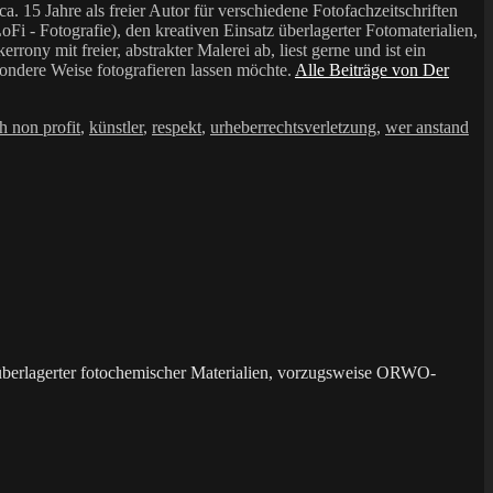
a. 15 Jahre als freier Autor für verschiedene Fotofachzeitschriften
i - Fotografie), den kreativen Einsatz überlagerter Fotomaterialien,
mit freier, abstrakter Malerei ab, liest gerne und ist ein
sondere Weise fotografieren lassen möchte.
Alle Beiträge von Der
h non profit
,
künstler
,
respekt
,
urheberrechtsverletzung
,
wer anstand
überlagerter fotochemischer Materialien, vorzugsweise ORWO-