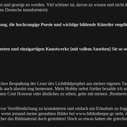
nt und gezeigt zu werden. Viel schöner ist, davon zu wissen und nicht
ns Deutsche transformiert):
itung, die hochrangige Poesie und wichtige bildende Künstler empfi
chneten und einzigartigen Kunstwerke [mit vollem Ansehen] Sie so 
ichen Bespaßung der Leser des Lichtbildprophet aus meiner eigenen Tasc
 als auch absolut eng bemessen. Mein Hobby nebst Atelier bezahle ich au
n Cent Honorar oder ähnliches zu sehen, gehe mit meinen ‚Rentnern‘
ht vor Veröffentlichung zu kontaktieren und einfach um Erlaubnis zu fr
h wenn jemand meine geraubten Bilder bei www.bibliotheque.gr sieht, 
er das Bildmaterial doch gestohlen! Doch so etwas haben die griechisch