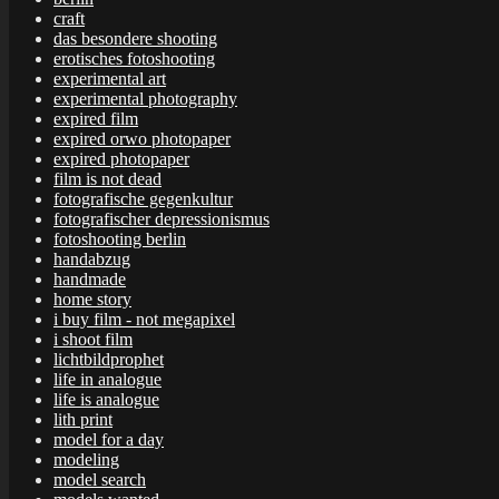
craft
das besondere shooting
erotisches fotoshooting
experimental art
experimental photography
expired film
expired orwo photopaper
expired photopaper
film is not dead
fotografische gegenkultur
fotografischer depressionismus
fotoshooting berlin
handabzug
handmade
home story
i buy film - not megapixel
i shoot film
lichtbildprophet
life in analogue
life is analogue
lith print
model for a day
modeling
model search