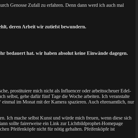
 durch Genosse Zufall zu erfahren. Denn dann werd ich auch mal
ehlt, deren Arbeit wir zutiefst bewundern.
sehr bedauert hat. wir haben absolut keine Einwände dagegen.
he, prostituiere mich nicht als Influencer oder arbeitsscheuer Edel-
ch selbst, gehe dafür fünf Tage die Woche arbeiten. Ich veranstalte
 einmal im Monat mit der Kamera spazieren. Auch ehrenamtlich, nur
agen. Ich mache selbst Kunst und würde mich freuen, wenn diese sich
dann sollte fairerweise ein Link zur Lichtbildprophet-Homepage
en Pfeifenköpfe nicht für nötig gehalten. Pfeifenköpfe ist