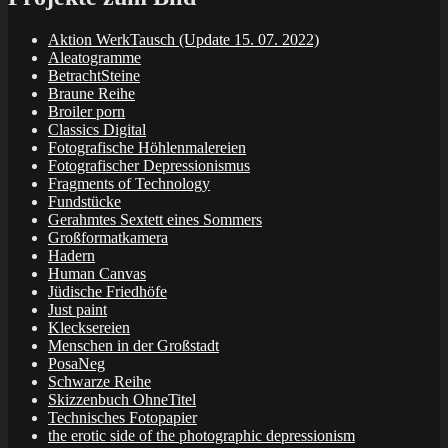
Aktion WerkTausch (Update 15. 07. 2022)
Aleatogramme
BetrachtSteine
Braune Reihe
Broiler porn
Classics Digital
Fotografische Höhlenmalereien
Fotografischer Depressionismus
Fragments of Technology
Fundstücke
Gerahmtes Sextett eines Sommers
Großformatkamera
Hadern
Human Canvas
Jüdische Friedhöfe
Just paint
Klecksereien
Menschen in der Großstadt
PosaNeg
Schwarze Reihe
Skizzenbuch OhneTitel
Technisches Fotopapier
the erotic side of the photographic depressionism