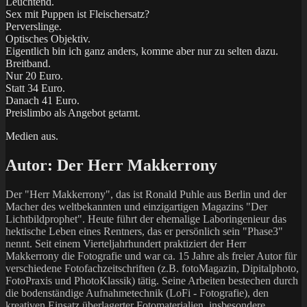
Leuchtend.
Sex mit Puppen ist Fleischersatz?
Perverslinge.
Optisches Objektiv.
Eigentlich bin ich ganz anders, komme aber nur zu selten dazu.
Breitband.
Nur 20 Euro.
Statt 34 Euro.
Danach 41 Euro.
Preislimbo als Angebot getarnt.
Medien aus.
Autor:
Der Herr Makkerrony
Der "Herr Makkerrony", das ist Ronald Puhle aus Berlin und der
Macher des weltbekannten und einzigartigen Magazins "Der
Lichtbildprophet". Heute führt der ehemalige Laboringenieur das
hektische Leben eines Rentners, das er persönlich sein "Phase3"
nennt. Seit einem Vierteljahrhundert praktiziert der Herr
Makkerrony die Fotografie und war ca. 15 Jahre als freier Autor für
verschiedene Fotofachzeitschriften (z.B. fotoMagazin, Dipitalphoto,
FotoPraxis und PhotoKlassik) tätig. Seine Arbeiten bestechen durch
die bodenständige Aufnahmetechnik (LoFi - Fotografie), den
kreativen Einsatz überlagerter Fotomaterialien, insbesondere