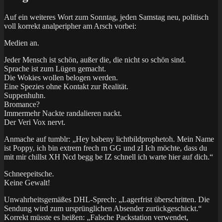
Auf ein weiteres Wort zum Sonntag, jeden Samstag neu, politisch
voll korrekt analperipher am Arsch vorbei:
Medien an.
Jeder Mensch ist schön, außer die, die nicht so schön sind.
Sprache ist zum Lügen gemacht.
Die Wokies wollen belogen werden.
Eine Spezies ohne Kontakt zur Realität.
Suppenhuhn.
Bromance?
Immermehr Nackte randalieren nackt.
Der Veri Vox nervt.
Anmache auf tumblr: „Hey babeny lichtbildprophetoh. Mein Name
ist Poppy, ich bin extrem frech rn GG und zI Ich möchte, dass du
mit mir chillst XH Ncd begg be IZ schnell ich warte hier auf dich.“
Schneepeitsche.
Keine Gewalt!
Unwahrheitsgemäßes DHL-Sprech: „Lagerfrist überschritten. Die
Sendung wird zum ursprünglichen Absender zurückgeschickt.“
Korrekt müsste es heißen: „Falsche Packstation verwendet,