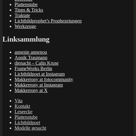
Plattenstube
Tipps & Tricks
Traktate
Lichtbildprophet’s Prophezeiungen
Werkzeuge
Linksammlung
annenie annenou
Annik Traumann
dienacht – Calin Kruse
FrameWorks Berlin
Lichtbildpoet at Instagram
Makkerrony at fotocommunity
Makkerrony at Instagram
Makkerrony at X
Vita
Kontakt
Leseecke
Plattenstube
Lichtbildpoet
Modelle gesucht