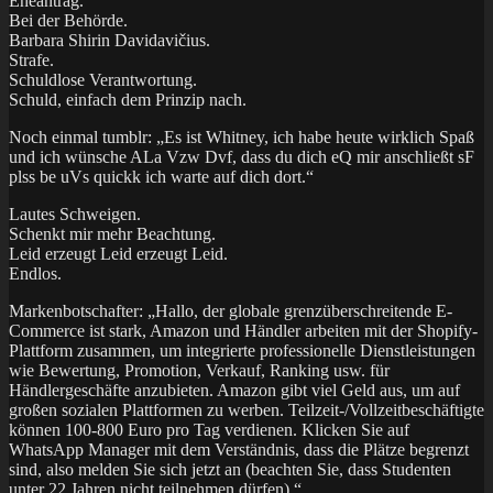
Eheantrag.
Bei der Behörde.
Barbara Shirin Davidavičius.
Strafe.
Schuldlose Verantwortung.
Schuld, einfach dem Prinzip nach.
Noch einmal tumblr: „Es ist Whitney, ich habe heute wirklich Spaß
und ich wünsche ALa Vzw Dvf, dass du dich eQ mir anschließt sF
plss be uVs quickk ich warte auf dich dort.“
Lautes Schweigen.
Schenkt mir mehr Beachtung.
Leid erzeugt Leid erzeugt Leid.
Endlos.
Markenbotschafter: „Hallo, der globale grenzüberschreitende E-
Commerce ist stark, Amazon und Händler arbeiten mit der Shopify-
Plattform zusammen, um integrierte professionelle Dienstleistungen
wie Bewertung, Promotion, Verkauf, Ranking usw. für
Händlergeschäfte anzubieten. Amazon gibt viel Geld aus, um auf
großen sozialen Plattformen zu werben. Teilzeit-/Vollzeitbeschäftigte
können 100-800 Euro pro Tag verdienen. Klicken Sie auf
WhatsApp Manager mit dem Verständnis, dass die Plätze begrenzt
sind, also melden Sie sich jetzt an (beachten Sie, dass Studenten
unter 22 Jahren nicht teilnehmen dürfen).“