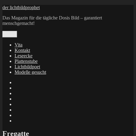
Zum
der lichtbildprophet
Inhalt
Das Magazin für die tägliche Dosis Bild – garantiert
springen
menschgemacht!
Menü
Vita
Kontakt
Leseecke
Plattenstube
Lichtbildpoet
Modelle gesucht
annenie
annenou
Annik
Traumann
dienacht
–
FrameWorks
Calin
Berlin
Lichtbildpoet
Kruse
at
Makkerrony
Instagram
at
Makkerrony
fotocommunity
at
Makkerrony
Instagram
at
X
Fregatte