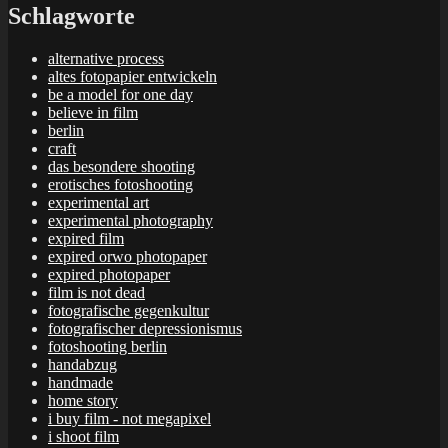
Schlagworte
alternative process
altes fotopapier entwickeln
be a model for one day
believe in film
berlin
craft
das besondere shooting
erotisches fotoshooting
experimental art
experimental photography
expired film
expired orwo photopaper
expired photopaper
film is not dead
fotografische gegenkultur
fotografischer depressionismus
fotoshooting berlin
handabzug
handmade
home story
i buy film - not megapixel
i shoot film