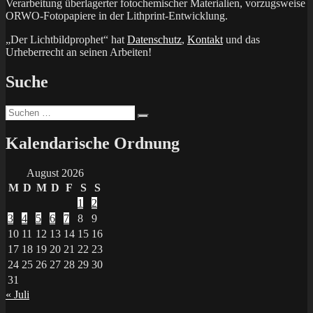
Verarbeitung überlagerter fotochemischer Materialien, vorzugsweise
ORWO-Fotopapiere in der Lithprint-Entwicklung.
„Der Lichtbildprophet“ hat
Datenschutz
,
Kontakt
und das
Urheberrecht an seinen Arbeiten!
Suche
Suchen
Suchen
nach:
Kalendarische Ordnung
August 2026
M
D
M
D
F
S
S
1
2
3
4
5
6
7
8
9
10
11
12
13
14
15
16
17
18
19
20
21
22
23
24
25
26
27
28
29
30
31
« Juli