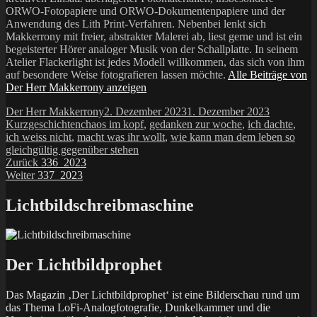
ORWO-Fotopapiere und ORWO-Dokumentenpapiere und der
Anwendung des Lith Print-Verfahren. Nebenbei lenkt sich
Makkerrony mit freier, abstrakter Malerei ab, liest gerne und ist ein
begeisterter Hörer analoger Musik von der Schallplatte. In seinem
Atelier Flackerlight ist jedes Modell willkommen, das sich von ihm
auf besondere Weise fotografieren lassen möchte.
Alle Beiträge von
Der Herr Makkerrony anzeigen
Autor
Veröffentlicht
Kategorie
Der Herr Makkerrony
2. Dezember 2023
1. Dezember 2023
Schlagwörter
am
Kurzgeschichten
chaos im kopf
,
gedanken zur woche
,
ich dachte
,
ich weiss nicht
,
macht was ihr wollt
,
wie kann man dem leben so
gleichgültig gegenüber stehen
Beitragsnavigation
Vorheriger
Zurück
336_2023
Nächster
Beitrag:
Weiter
337_2023
Beitrag:
Lichtbildschreibmaschine
Der Lichtbildprophet
Das Magazin ‚Der Lichtbildprophet‘ ist eine Bilderschau rund um
das Thema LoFi-Analogfotografie, Dunkelkammer und die