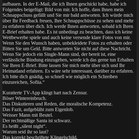
aufbauen. In der E-Mail, die ich Ihnen geschickt habe, habe ich
Folgendes beigefügt: Bild von mir. Ich hoffe, dass Ihnen mein
Schnappschuss gefällt und Sie mir bald antworten. Ich würde mich
über Ihr Feedback freuen, Ihre Schnappschüsse zu sehen und mehr
zu erfahren über dich. Ich werde Ihnen antworten, sobald ich Ihren
E-Brief erhalten habe. Es ist unbedingt zu beachten, dass ich keine
Wettbewerbe spiele und auch keine versende klare Fotos von mir.
Wenn Sie den Wunsch haben, unbekleidete Fotos zu erhalten oder
Bitten Sie um Geld. Bitte antworten Sie nicht auf diese Nachricht.
Wenn Sie jedoch ein Single-Mann sind, der bereit ist, eine
verlässliche Bindung einzugehen, werde ich das gerne tun Erhalten
Sie Ihren E-Brief. Bitte lassen Sie mich mehr über sich und Ihr
Heimatland erfahren. Es wäre sehr interessant, darüber zu erfahren.
Ich bitte dich gnädig, so schnell wie möglich ein Schreiben
einzureichen, Sofiia.“
Kuratierte TV-App klingt hart nach Zensur.
Böser Wintereinbruch.
Das Diskutieren und Reden, die moralische Kompetenz.
Das Fazit, aufgebläht zum Eigenlob.
Weisser Mann mit Beutel.
Der rechtmäßige Santa ist schwarz.
Es heißt „silent night“.
Warum seid ihr so laut?
Das korrekt beschriftete Klingelschild.