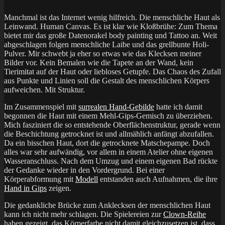
Manchmal ist das Internet wenig hilfreich. Die menschliche Haut als
Leinwand. Human Canvas. Es ist klar wie Kloßbrühe: Zum Thema
bietet mir das große Datenorakel body painting und Tattoo an. Weit
abgeschlagen folgen menschliche Laibe und das grellbunte Holi-
Pulver. Mir schwebt ja eher so etwas wie das Klecksen meiner
Bilder vor. Kein Bemalen wie die Tapete an der Wand, kein
Tierimitat auf der Haut oder liebloses Getupfe. Das Chaos des Zufall
aus Punkte und Linien soll die Gestalt des menschlichen Körpers
aufweichen. Mit Struktur.
Im Zusammenspiel mit
surrealen Hand-Gebilde
hatte ich damit
begonnen die Haut mit einem Mehl-Gips-Gemisch zu überziehen.
Mich fasziniert die so entstehende Oberflächenstruktur, gerade wenn
die Beschichtung getrocknet ist und allmählich anfängt abzufallen.
Da ein bisschen Haut, dort die getrocknete Matschepampe. Doch
alles war sehr aufwändig, vor allem in einem Atelier ohne eigenen
Wasseranschluss. Nach dem Umzug und einem eigenen Bad rückte
der Gedanke wieder in den Vordergrund. Bei einer
Körperabformung mit
Modell
entstanden auch Aufnahmen, die ihre
Hand in Gips
zeigen.
Die gedankliche Brücke zum Anklecksen der menschlichen Haut
kann ich nicht mehr schlagen. Die Spielereien zur
Clown-Reihe
haben gezeigt, das Körperfarbe nicht damit gleichzusetzen ist, dass