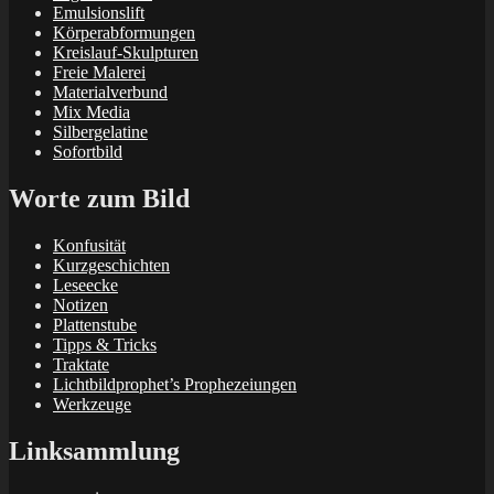
Emulsionslift
Körperabformungen
Kreislauf-Skulpturen
Freie Malerei
Materialverbund
Mix Media
Silbergelatine
Sofortbild
Worte zum Bild
Konfusität
Kurzgeschichten
Leseecke
Notizen
Plattenstube
Tipps & Tricks
Traktate
Lichtbildprophet’s Prophezeiungen
Werkzeuge
Linksammlung