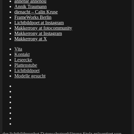
annenie annenou
Annik Traumann
dienacht – Calin Kruse
FrameWorks Berlin
Lichtbildpoet at Instagram
Makkerrony at fotocommunity
Makkerrony at Instagram
Makkerrony at X
Vita
Kontakt
Leseecke
Plattenstube
Lichtbildpoet
Modelle gesucht
annenie
annenou
Annik
Traumann
dienacht
–
FrameWorks
Calin
Berlin
Lichtbildpoet
Kruse
at
Makkerrony
Instagram
at
Makkerrony
fotocommunity
at
Makkerrony
Instagram
at
der lichtbildprophet
Datenschutzerklärung
Stolz präsentiert von