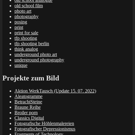
old school analogue
old school film
photo art
photography
posing
print
print for sale
tfp shooting
tfp shooting berlin
think analog
underground photo art
underground photography
unique
Projekte zum Bild
Aktion WerkTausch (Update 15. 07. 2022)
Aleatogramme
BetrachtSteine
Braune Reihe
Broiler porn
Classics Digital
Fotografische Höhlenmalereien
Fotografischer Depressionismus
Fragments of Technology