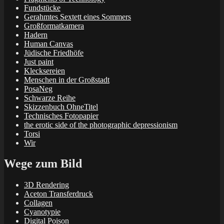
Fundstücke
Gerahmtes Sextett eines Sommers
Großformatkamera
Hadern
Human Canvas
Jüdische Friedhöfe
Just paint
Klecksereien
Menschen in der Großstadt
PosaNeg
Schwarze Reihe
Skizzenbuch OhneTitel
Technisches Fotopapier
the erotic side of the photographic depressionism
Torsi
Wir
Wege zum Bild
3D Rendering
Aceton Transferdruck
Collagen
Cyanotypie
Digital Poison