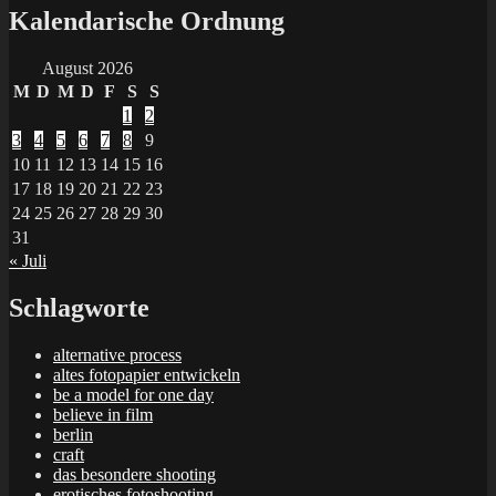
Kalendarische Ordnung
August 2026
M
D
M
D
F
S
S
1
2
3
4
5
6
7
8
9
10
11
12
13
14
15
16
17
18
19
20
21
22
23
24
25
26
27
28
29
30
31
« Juli
Schlagworte
alternative process
altes fotopapier entwickeln
be a model for one day
believe in film
berlin
craft
das besondere shooting
erotisches fotoshooting