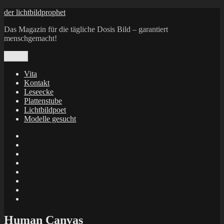
Zum
der lichtbildprophet
Inhalt
Das Magazin für die tägliche Dosis Bild – garantiert
springen
menschgemacht!
Menü
Vita
Kontakt
Leseecke
Plattenstube
Lichtbildpoet
Modelle gesucht
annenie
annenou
Annik
Traumann
dienacht
–
FrameWorks
Calin
Berlin
Lichtbildpoet
Kruse
at
Makkerrony
Instagram
at
Makkerrony
fotocommunity
at
Makkerrony
Instagram
at
X
Human Canvas