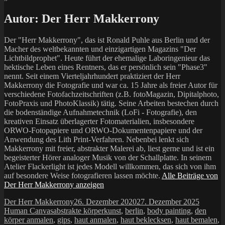
Autor:
Der Herr Makkerrony
Der "Herr Makkerrony", das ist Ronald Puhle aus Berlin und der
Macher des weltbekannten und einzigartigen Magazins "Der
Lichtbildprophet". Heute führt der ehemalige Laboringenieur das
hektische Leben eines Rentners, das er persönlich sein "Phase3"
nennt. Seit einem Vierteljahrhundert praktiziert der Herr
Makkerrony die Fotografie und war ca. 15 Jahre als freier Autor für
verschiedene Fotofachzeitschriften (z.B. fotoMagazin, Dipitalphoto,
FotoPraxis und PhotoKlassik) tätig. Seine Arbeiten bestechen durch
die bodenständige Aufnahmetechnik (LoFi - Fotografie), den
kreativen Einsatz überlagerter Fotomaterialien, insbesondere
ORWO-Fotopapiere und ORWO-Dokumentenpapiere und der
Anwendung des Lith Print-Verfahren. Nebenbei lenkt sich
Makkerrony mit freier, abstrakter Malerei ab, liest gerne und ist ein
begeisterter Hörer analoger Musik von der Schallplatte. In seinem
Atelier Flackerlight ist jedes Modell willkommen, das sich von ihm
auf besondere Weise fotografieren lassen möchte.
Alle Beiträge von
Der Herr Makkerrony anzeigen
Autor
Veröffentlicht
Kategor
Der Herr Makkerrony
26. Dezember 2020
27. Dezember 2025
Schlagwörter
am
Human Canvas
abstrakte körperkunst
,
berlin
,
body painting
,
den
körper anmalen
,
gips
,
haut anmalen
,
haut beklecksen
,
haut bemalen
,