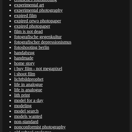
experimental art
experimental photography
expired film
expired orwo photopaper
expired photopaper
film is not dead
fotografische gegenkultur
fotografischer depressionismus
fotoshooting berlin
handabzug
handmade
home story
i buy film - not megapixel
i shoot film
lichtbildprophet
life in analogue
life is analogue
lith print
model for a day
modeling
model search
models wanted
non-standard
nonconformist photography