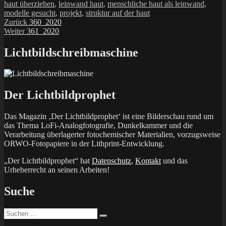
haut überziehen
,
leinwand haut
,
menschliche haut als leinwand
,
modelle gesucht
,
projekt
,
struktur auf der haut
Beitragsnavigation
Vorheriger
Zurück
360_2020
Nächster
Beitrag:
Weiter
361_2020
Beitrag:
Lichtbildschreibmaschine
Der Lichtbildprophet
Das Magazin ‚Der Lichtbildprophet‘ ist eine Bilderschau rund um
das Thema LoFi-Analogfotografie, Dunkelkammer und die
Verarbeitung überlagerter fotochemischer Materialien, vorzugsweise
ORWO-Fotopapiere in der Lithprint-Entwicklung.
„Der Lichtbildprophet“ hat
Datenschutz
,
Kontakt
und das
Urheberrecht an seinen Arbeiten!
Suche
Suchen
Suchen
nach: