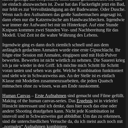
sie einfach abzuwaschen ist. Zwar hat das Flackerlight jetzt ein Bad,
nur fehlt es zur Vervollständigung an der Badewanne. Oder Dusche.
Wenn nach den Aufnahmen das große Saubermachen angesagt ist,
dann eben nur die Katzenwäsche am Handwaschbecken. Irgendwie
war immer der Aufwand bei mir im Hinterkopf. Auf eine Stunde
Knipsen kommen zwei Stunden Vor- und Nachbereitung für das
Modell. Und Zeit ist die wahre Währung des Lebens.
Irgendwie ging es dann doch ziemlich schnell und aus dem
anfänglich gedachten Anmalen wurde eine erste Gipsschlacht. Ihr
folgte eine Session mit Anmalen, eingipsen und mit Holi-Pulver
bewerfen. Bewerfen ist nicht wörtlich zu nehmen. Die Sauerei krieg
ich ja nie wieder in den Griff. Ich möchte mich Schritt für Schritt
voran tasten und sehen was geht. Welche Kombination funktioniert
und sieht wie in Schwarzweiss aus. An der Stelle ist es einfach
Klasse mit Modellen zusammenzuarbeiten, die jeden Quatsch
mitmachen ohne zu wissen, was am Ende rauskommt.
Human Canvas
–
Erste Aufnahmen
sind gemacht und Filme gefüllt.
Making of the human canvas-series. Das
Ergebnis
ist in vielerlei
Hinsicht interessant und ich denke, dass hier noch das eine oder
andere Shooting draufgehen kann. Nicht jede Kombination ist
sinnvoll und in Schwarzweiss gut abbildbar. Um das zu erkennen,
sind die unterschiedlichen Versuche da, du ich meist auch noch mit
„normalen“ Aufnahmen kombiniere.