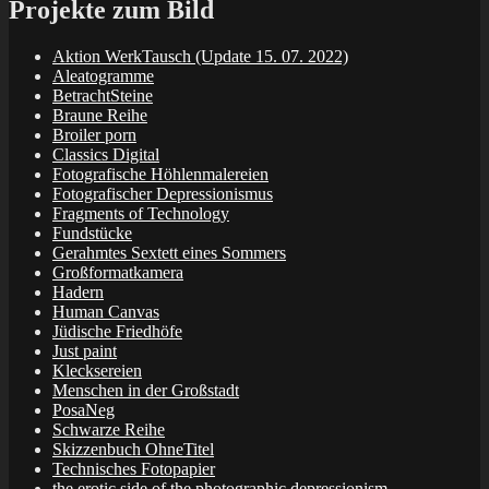
Projekte zum Bild
Aktion WerkTausch (Update 15. 07. 2022)
Aleatogramme
BetrachtSteine
Braune Reihe
Broiler porn
Classics Digital
Fotografische Höhlenmalereien
Fotografischer Depressionismus
Fragments of Technology
Fundstücke
Gerahmtes Sextett eines Sommers
Großformatkamera
Hadern
Human Canvas
Jüdische Friedhöfe
Just paint
Klecksereien
Menschen in der Großstadt
PosaNeg
Schwarze Reihe
Skizzenbuch OhneTitel
Technisches Fotopapier
the erotic side of the photographic depressionism