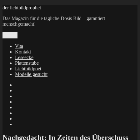
Zum
der lichtbildprophet
Inhalt
Das Magazin für die tägliche Dosis Bild – garantiert
springen
menschgemacht!
Menü
Vita
Kontakt
Leseecke
Plattenstube
Lichtbildpoet
Modelle gesucht
annenie
annenou
Annik
Traumann
dienacht
–
FrameWorks
Calin
Berlin
Lichtbildpoet
Kruse
at
Makkerrony
Instagram
at
Makkerrony
fotocommunity
at
Makkerrony
Instagram
at
X
Nachgedacht: In Zeiten des Überschuss