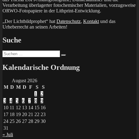
Verarbeitung überlagerter fotochemischer Materialien, vorzugsweise
ORWO-Fotopapiere in der Lithprint-Entwicklung.
„Der Lichtbildprophet“ hat
Datenschutz
,
Kontakt
und das
Urheberrecht an seinen Arbeiten!
Suche
Suchen
Suchen
nach:
Kalendarische Ordnung
August 2026
M
D
M
D
F
S
S
1
2
3
4
5
6
7
8
9
10
11
12
13
14
15
16
17
18
19
20
21
22
23
24
25
26
27
28
29
30
31
« Juli