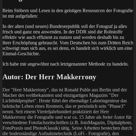
Beim Stöbern und Lesen in den geistigen Ressourcen der Fotografie
ist mir aufgefallen:
In der alten (und neuen) Bundesrepublik soll der Fotograf ja alles
frisch und ganz neu anwenden. In der DDR sind die Rohstoffe
effektiv wie auch effizient zu nutzen und werden deshalb bis zu
ihrer Erschöpfung gebraucht. Vom Deutschen bis zum Dritten Reich
schweigt man sich aus, es sei denn, es handelt sich wirklich um eine
Einmal-Geschichte.
Ich habe mir angewöhnt nach letztgenannter Methode zu handeln.
Autor:
Der Herr Makkerrony
Der "Herr Makkerrony", das ist Ronald Puhle aus Berlin und der
Macher des weltbekannten und einzigartigen Magazins "Der
Lichtbildprophet". Heute führt der ehemalige Laboringenieur das
hektische Leben eines Rentners, das er persönlich sein "Phase3"
nennt. Seit einem Vierteljahrhundert praktiziert der Herr
Makkerrony die Fotografie und war ca. 15 Jahre als freier Autor für
verschiedene Fotofachzeitschriften (z.B. fotoMagazin, Dipitalphoto,
FotoPraxis und PhotoKlassik) tätig. Seine Arbeiten bestechen durch
die bodenständige Aufnahmetechnik (LoFi - Fotografie), den