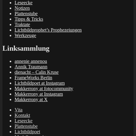
Leseecke
Notizen
Plattenstube
Tipps & Tricks
Traktate
Lichtbildprophet’s Prophezeiungen
Werkzeuge
Linksammlung
annenie annenou
Annik Traumann
dienacht – Calin Kruse
FrameWorks Berlin
Lichtbildpoet at Instagram
Makkerrony at fotocommunity
Makkerrony at Instagram
Makkerrony at X
Vita
Kontakt
Leseecke
Plattenstube
Lichtbildpoet