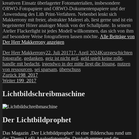
kreativen Einsatz überlagerter Fotomaterialien, insbesondere
ORWO-Fotopapiere und ORWO-Dokumentenpapiere und der
Anwendung des Lith Print-Verfahren. Nebenbei lenkt sich
Makkerrony mit freier, abstrakter Malerei ab, liest gerne und ist ein
begeisterter Hörer analoger Musik von der Schallplatte. In seinem
Atelier Flackerlight ist jedes Modell willkommen, das sich von ihm
auf besondere Weise fotografieren lassen möchte.
Alle Beiträge von
Der Herr Makkerrony anzeigen
Autor
Veröffentlicht
Kategorien
Sch
Der Herr Makkerrony
22. Juli 2017
17. April 2024
Kurzgeschichten
am
fotografie
,
gedanken
,
geiz ist nicht geil
,
geld spielt keine rolle
,
handle mit bedacht
,
irgendwo in der mitte liegt die lösung
,
nutzen
von ressourcen
,
sei sparsam
,
überschuss
Beitragsnavigation
Vorheriger
Zurück
198_2017
Nächster
Beitrag:
Weiter
199_2017
Beitrag:
Lichtbildschreibmaschine
Der Lichtbildprophet
Das Magazin ‚Der Lichtbildprophet‘ ist eine Bilderschau rund um
das Thema LoFi-Analogfotografie, Dunkelkammer und die