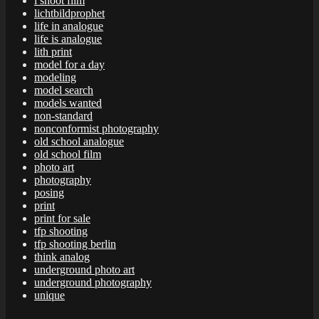
i shoot film
lichtbildprophet
life in analogue
life is analogue
lith print
model for a day
modeling
model search
models wanted
non-standard
nonconformist photography
old school analogue
old school film
photo art
photography
posing
print
print for sale
tfp shooting
tfp shooting berlin
think analog
underground photo art
underground photography
unique