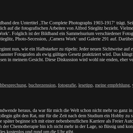
dband den Untertitel ‚The Complete Photographs 1903-1917‘ trägt. Sein
h auf die fotografischen Arbeiten von Alfred Stieglitz bezieht. Vielmeh
k‘. Folglich ist der Bildband ein Sammelsurium verschiedener Fotogra
tieglitz, Photo-Secession, ‚Camera Work‘ und Galerie 291 auf. Darüber
ginnt nun, wie ein Halbstarker zu rüpeln: Jeder neuen Sichtweise auf e
annter Fotografen als ewig gültiges Gesetz praktiziert wird. Das kling
en in meinem Gesicht. Diese Diskussion wird wohl nie enden, eher vers
hbesprechung
,
buchrezension
,
fotografie
,
lesetipp
,
meine empfehlung
,
ndwende heraus, da war für mich die Welt schon nicht mehr so ganz in
ollegin gibt den Rat, mir für die Zeit nach dem Studium ein Hobby zu
re später beginne ich mit einer nebenberuflichen Karriere als Freier 
h der Chemotherapie bin ich nicht mehr in der Lage, so flüssig und ko
lles kostenlos und rund um die Uhr gibt.