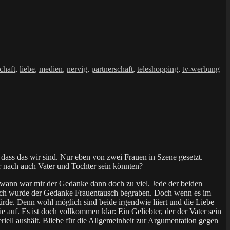
chaft
,
liebe
,
medien
,
nervig
,
partnerschaft
,
teleshopping
,
tv-werbung
 dass das wir sind. Nur eben von zwei Frauen in Szene gesetzt.
r nach auch Vater und Tochter sein könnten?
ndwann war mir der Gedanke dann doch zu viel. Jede der beiden
lglich wurde der Gedanke Frauentausch begraben. Doch wenn es im
würde. Denn wohl möglich sind beide irgendwie liiert und die Liebe
e auf. Es ist doch vollkommen klar: Ein Geliebter, der der Vater sein
eriell aushält. Bliebe für die Allgemeinheit zur Argumentation gegen