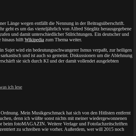
er Länge wegen entfällt die Nennung in der Beitragsüberschrift.
r geht es um das vierteljährlich von Alfred Stieglitz herausgegebene
fen und damit unterschiedlicher Stilrichtungen. Ein deutscher und
 hinaus hilft
Wikipedia
zum Thema weiter.
in Sujet wird ein bedeutungsschwangerer Ismus verpaßt, zur heiligen
t sarkastisch und ist auch so gemeint. Diskussionen um die Ablehnung
chärft sie sich durch KI und der damit vollendet ausgelebten
was ich lese
 Ordnung. Mein Musikgeschmack hat sich von den Hitlisten entfernt
 suchen, denn ich wüßte sonst nichts mit meiner wiedergewonnenen
Autor beim fotoMAGAZIN. Weitere Verlage und Fotofachzeitschriften
nzentriert zu schreiben wie vorher. Außerdem, wer will 2015 noch