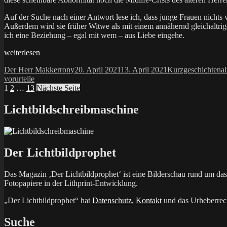
Auf der Suche nach einer Antwort lese ich, dass junge Frauen nichts 
Außerdem wird sie früher Witwe als mit einem annähernd gleichaltri
ich eine Beziehung – egal mit wem – aus Liebe eingehe.
„Stellvertretend“
weiterlesen
Autor
Veröffentlicht
Kategorien
S
Der Herr Makkerrony
20. April 2021
13. April 2021
Kurzgeschichten
a
am
vorurteile
Seitennummerierung
Seite
Seite
Seite
1
2
…
13
Nächste Seite
der
Lichtbildschreibmaschine
Beiträge
Der Lichtbildprophet
Das Magazin ‚Der Lichtbildprophet‘ ist eine Bilderschau rund um d
Fotopapiere in der Lithprint-Entwicklung.
„Der Lichtbildprophet“ hat
Datenschutz
,
Kontakt
und das Urheberrech
Suche