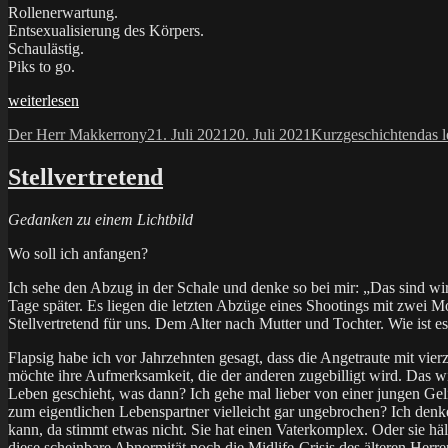
Rollenerwartung.
Entsexualisierung des Körpers.
Schaulästig.
Piks to go.
„Boosterdosis“
weiterlesen
Autor
Veröffentlicht
Kategorien
Schl
Der Herr Makkerrony
21. Juli 2021
20. Juli 2021
Kurzgeschichten
das 
am
Stellvertretend
Gedanken zu einem Lichtbild
Wo soll ich anfangen?
Ich sehe den Abzug in der Schale und denke so bei mir: „Das sind wi
Tage später. Es liegen die letzten Abzüge eines Shootings mit zwei M
Stellvertretend für uns. Dem Alter nach Mutter und Tochter. Wie ist
Flapsig habe ich vor Jahrzehnten gesagt, dass die Angetraute mit vi
möchte ihre Aufmerksamkeit, die der anderen zugebilligt wird. Das 
Leben geschieht, was dann? Ich gehe mal lieber von einer jungen Geli
zum eigentlichen Lebenspartner vielleicht gar ungebrochen? Ich denke 
kann, da stimmt etwas nicht. Sie hat einen Vaterkomplex. Oder sie häl
diese scheinbare Abnormität noch die Midlife-Crisis des älteren Herre