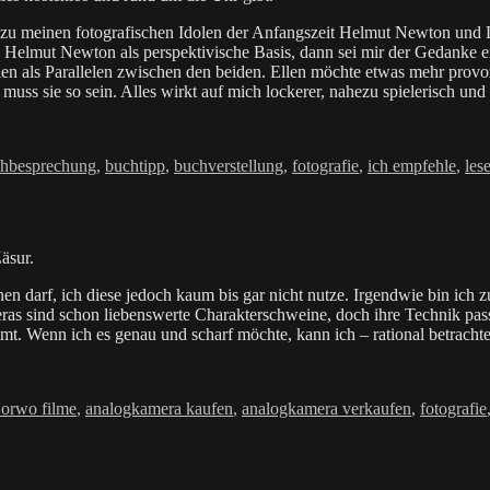
 zu meinen fotografischen Idolen der Anfangszeit Helmut Newton und Le
h Helmut Newton als perspektivische Basis, dann sei mir der Gedanke e
n als Parallelen zwischen den beiden. Ellen möchte etwas mehr provozi
uss sie so sein. Alles wirkt auf mich lockerer, nahezu spielerisch und d
hbesprechung
,
buchtipp
,
buchverstellung
,
fotografie
,
ich empfehle
,
les
äsur.
n darf, ich diese jedoch kaum bis gar nicht nutze. Irgendwie bin ich 
as sind schon liebenswerte Charakterschweine, doch ihre Technik pass
mt. Wenn ich es genau und scharf möchte, kann ich – rational betrachtet
lagwörter
e orwo filme
,
analogkamera kaufen
,
analogkamera verkaufen
,
fotografie