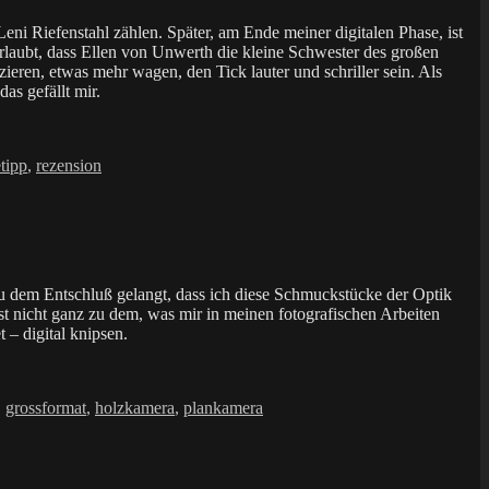
ni Riefenstahl zählen. Später, am Ende meiner digitalen Phase, ist
rlaubt, dass Ellen von Unwerth die kleine Schwester des großen
eren, etwas mehr wagen, den Tick lauter und schriller sein. Als
as gefällt mir.
etipp
,
rezension
zu dem Entschluß gelangt, dass ich diese Schmuckstücke der Optik
t nicht ganz zu dem, was mir in meinen fotografischen Arbeiten
 – digital knipsen.
,
grossformat
,
holzkamera
,
plankamera