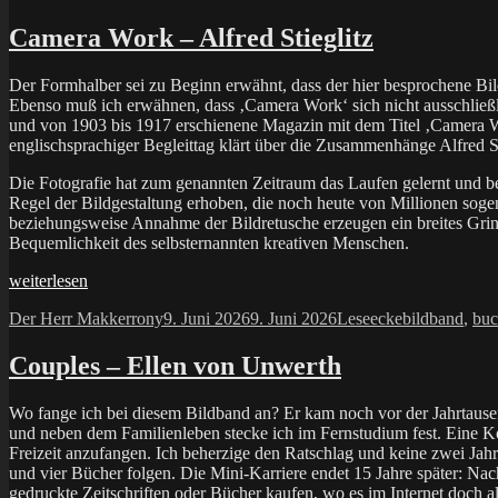
Camera Work – Alfred Stieglitz
Der Formhalber sei zu Beginn erwähnt, dass der hier besprochene Bil
Ebenso muß ich erwähnen, dass ‚Camera Work‘ sich nicht ausschließlic
und von 1903 bis 1917 erschienene Magazin mit dem Titel ‚Camera Wor
englischsprachiger Begleittag klärt über die Zusammenhänge Alfred S
Die Fotografie hat zum genannten Zeitraum das Laufen gelernt und be
Regel der Bildgestaltung erhoben, die noch heute von Millionen sogen
beziehungsweise Annahme der Bildretusche erzeugen ein breites Grins
Bequemlichkeit des selbsternannten kreativen Menschen.
„Camera
weiterlesen
Work
Autor
Veröffentlicht
Kategorien
Schlagwörter
Der Herr Makkerrony
9. Juni 2026
9. Juni 2026
Leseecke
bildband
,
buc
–
am
Alfred
Stieglitz“
Couples – Ellen von Unwerth
Wo fange ich bei diesem Bildband an? Er kam noch vor der Jahrtause
und neben dem Familienleben stecke ich im Fernstudium fest. Eine K
Freizeit anzufangen. Ich beherzige den Ratschlag und keine zwei Jah
und vier Bücher folgen. Die Mini-Karriere endet 15 Jahre später: Nac
gedruckte Zeitschriften oder Bücher kaufen, wo es im Internet doch a