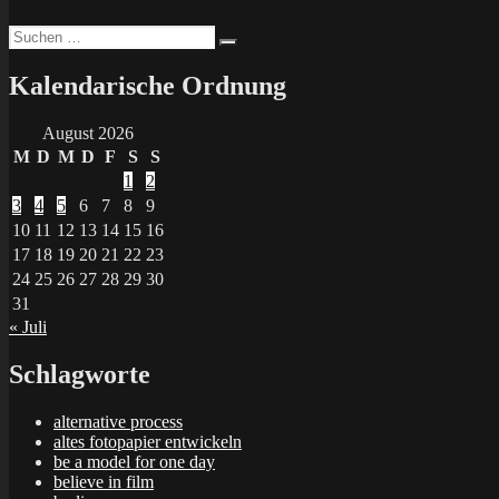
Suchen
Suchen
nach:
Kalendarische Ordnung
August 2026
M
D
M
D
F
S
S
1
2
3
4
5
6
7
8
9
10
11
12
13
14
15
16
17
18
19
20
21
22
23
24
25
26
27
28
29
30
31
« Juli
Schlagworte
alternative process
altes fotopapier entwickeln
be a model for one day
believe in film