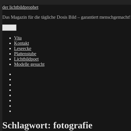
Zum
der lichtbildprophet
Inhalt
Das Magazin für die tägliche Dosis Bild – garantiert menschgemacht!
springen
Menü
Vita
Kontakt
Leseecke
Plattenstube
Lichtbildpoet
Modelle gesucht
annenie
annenou
Annik
Traumann
dienacht
–
FrameWorks
Calin
Berlin
Lichtbildpoet
Kruse
at
Makkerrony
Instagram
at
Makkerrony
fotocommunity
at
Makkerrony
Instagram
at
X
Schlagwort:
fotografie