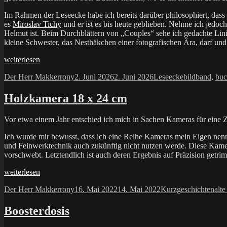
Im Rahmen der Leseecke habe ich bereits darüber philosophiert, dass
es
Miroslav Tichy
und er ist es bis heute geblieben. Nehme ich jedoc
Helmut ist. Beim Durchblättern von „Couples“ sehe ich gedachte Linie
kleine Schwester, das Nesthäkchen einer fotografischen Ära, darf und m
„Couples
weiterlesen
–
Autor
Veröffentlicht
Kategorien
Schlagwörter
Der Herr Makkerrony
2. Juni 2026
2. Juni 2026
Leseecke
bildband
,
buc
Ellen
am
von
Unwerth“
Holzkamera 18 x 24 cm
Vor etwa einem Jahr entschied ich mich in Sachen Kameras für eine Z
Ich wurde mir bewusst, dass ich eine Reihe Kameras mein Eigen nenne
und Feinwerktechnik auch zukünftig nicht nutzen werde. Diese Kamer
vorschwebt. Letztendlich ist auch deren Ergebnis auf Präzision getrim
„Holzkamera
weiterlesen
18
Autor
Veröffentlicht
Kategorien
Sch
Der Herr Makkerrony
16. Mai 2022
14. Mai 2022
Kurzgeschichten
alt
x
am
24
cm“
Boosterdosis