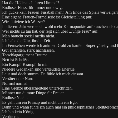
Hat die Hölle auch ihren Himmel?
Endloser Fluss, für immer und ewig.
Ich gucke kein Frauen-Fussball mehr. Am Ende des Spiels verweigern
Eine eigene Frauen-Formelserie ist Gleichstellung pur.
Wie aktiviere ich Wasser?
In diesem Jahr werde ich wohl mehr Karmapunkte aufbrauchen als da
Wer nichts zu tun hat, der regt sich über „Junge Frau“ auf.
Man braucht social media nicht.
Ich habe die Uhr, ihr die Zeit.
Im Fernsehen werde ich animiert Gold zu kaufen. Super günstig und f
Gut anfangen, stark nachlassen.
Totschlagargument Trauma.
Nett ist Scheiße.
Ein Kampf. Krampf. In mir.
Niedere Gedanken sind vergeudete Energie.
Laut und doch stumm. Da fühle ich mich einsam.
Verräter oder Narr.
Normal normal.
Eine Grenze überschreitend unterschritten.
Männer tun dumme Dinge für Frauen.
Endlose Nacht.
Es geht um ein Prinzip und nicht um ein Ego.
Dann und wann führe ich auch mal ein philosophisches Streitgespräch
Ich bin kein König.
Verrittern.