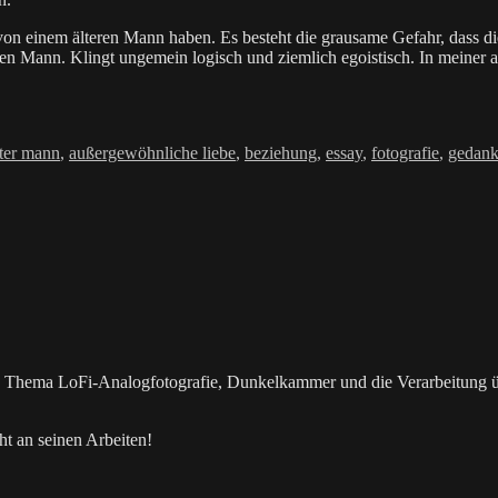
von einem älteren Mann haben. Es besteht die grausame Gefahr, dass di
gen Mann. Klingt ungemein logisch und ziemlich egoistisch. In meiner
chlagwörter
lter mann
,
außergewöhnliche liebe
,
beziehung
,
essay
,
fotografie
,
gedan
as Thema LoFi-Analogfotografie, Dunkelkammer und die Verarbeitung 
t an seinen Arbeiten!