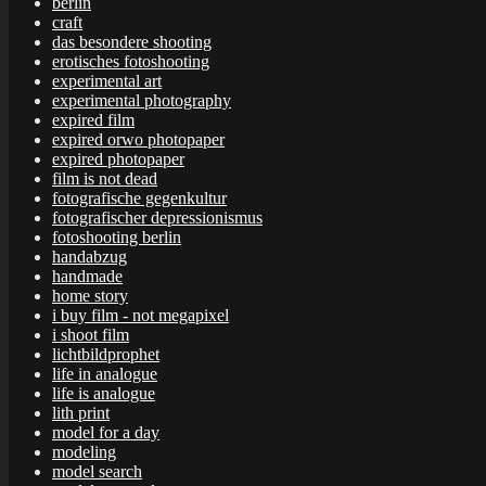
berlin
craft
das besondere shooting
erotisches fotoshooting
experimental art
experimental photography
expired film
expired orwo photopaper
expired photopaper
film is not dead
fotografische gegenkultur
fotografischer depressionismus
fotoshooting berlin
handabzug
handmade
home story
i buy film - not megapixel
i shoot film
lichtbildprophet
life in analogue
life is analogue
lith print
model for a day
modeling
model search