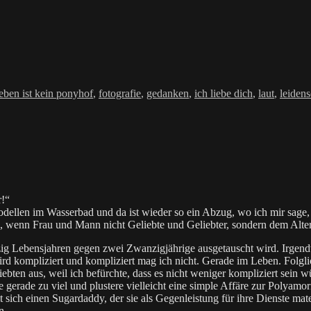
agwörter
leben ist kein ponyhof
,
fotografie
,
gedanken
,
ich liebe dich
,
laut
,
leidens
r!“
odellen im Wasserbad und da ist wieder so ein Abzug, wo ich mir sage,
 es, wenn Frau und Mann nicht Geliebte und Geliebter, sondern dem Alte
erzig Lebensjahren gegen zwei Zwanzigjährige ausgetauscht wird. Irge
wird kompliziert und kompliziert mag ich nicht. Gerade im Leben. Fo
ebten aus, weil ich befürchte, dass es nicht weniger kompliziert sein 
gerade zu viel und plustere vielleicht eine simple Affäre zur Polyamori
t sich einen Sugardaddy, der sie als Gegenleistung für ihre Dienste mat
n.