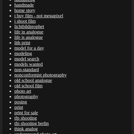
handmade
home story
i buy film - not megapixel
i shoot film
lichtbildprophet
life in analogue
life is analogue
lith print
model for a day
modeling
model search
models wanted
non-standard
nonconformist photography
old school analogue
old school film
photo art
photography
posing
print
print for sale
tfp shooting
tfp shooting berlin
think analog