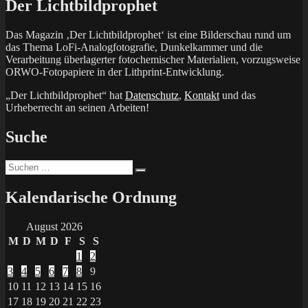
Der Lichtbildprophet
Das Magazin ‚Der Lichtbildprophet‘ ist eine Bilderschau rund um
das Thema LoFi-Analogfotografie, Dunkelkammer und die
Verarbeitung überlagerter fotochemischer Materialien, vorzugsweise
ORWO-Fotopapiere in der Lithprint-Entwicklung.
„Der Lichtbildprophet“ hat
Datenschutz
,
Kontakt
und das
Urheberrecht an seinen Arbeiten!
Suche
Suchen
Suchen
nach:
Kalendarische Ordnung
August 2026
M
D
M
D
F
S
S
1
2
3
4
5
6
7
8
9
10
11
12
13
14
15
16
17
18
19
20
21
22
23