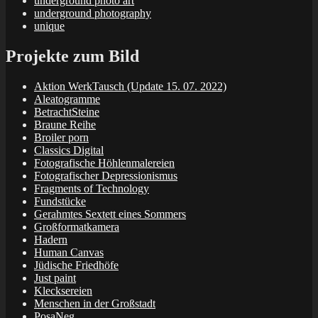
underground photo art
underground photography
unique
Projekte zum Bild
Aktion WerkTausch (Update 15. 07. 2022)
Aleatogramme
BetrachtSteine
Braune Reihe
Broiler porn
Classics Digital
Fotografische Höhlenmalereien
Fotografischer Depressionismus
Fragments of Technology
Fundstücke
Gerahmtes Sextett eines Sommers
Großformatkamera
Hadern
Human Canvas
Jüdische Friedhöfe
Just paint
Klecksereien
Menschen in der Großstadt
PosaNeg