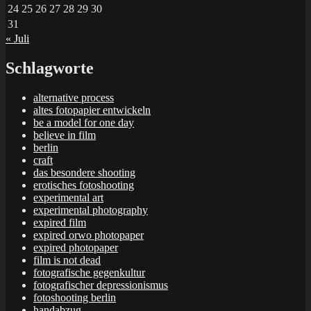
24
25
26
27
28
29
30
31
« Juli
Schlagworte
alternative process
altes fotopapier entwickeln
be a model for one day
believe in film
berlin
craft
das besondere shooting
erotisches fotoshooting
experimental art
experimental photography
expired film
expired orwo photopaper
expired photopaper
film is not dead
fotografische gegenkultur
fotografischer depressionismus
fotoshooting berlin
handabzug