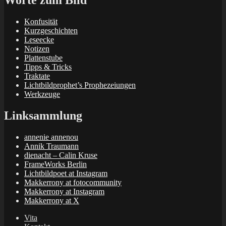
Worte zum Bild
Konfusität
Kurzgeschichten
Leseecke
Notizen
Plattenstube
Tipps & Tricks
Traktate
Lichtbildprophet’s Prophezeiungen
Werkzeuge
Linksammlung
annenie annenou
Annik Traumann
dienacht – Calin Kruse
FrameWorks Berlin
Lichtbildpoet at Instagram
Makkerrony at fotocommunity
Makkerrony at Instagram
Makkerrony at X
Vita