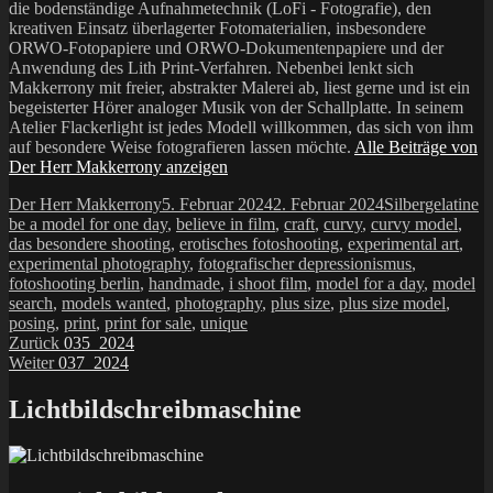
die bodenständige Aufnahmetechnik (LoFi - Fotografie), den
kreativen Einsatz überlagerter Fotomaterialien, insbesondere
ORWO-Fotopapiere und ORWO-Dokumentenpapiere und der
Anwendung des Lith Print-Verfahren. Nebenbei lenkt sich
Makkerrony mit freier, abstrakter Malerei ab, liest gerne und ist ein
begeisterter Hörer analoger Musik von der Schallplatte. In seinem
Atelier Flackerlight ist jedes Modell willkommen, das sich von ihm
auf besondere Weise fotografieren lassen möchte.
Alle Beiträge von
Der Herr Makkerrony anzeigen
Autor
Veröffentlicht
Kategorien
Sc
Der Herr Makkerrony
5. Februar 2024
2. Februar 2024
Silbergelatine
am
be a model for one day
,
believe in film
,
craft
,
curvy
,
curvy model
,
das besondere shooting
,
erotisches fotoshooting
,
experimental art
,
experimental photography
,
fotografischer depressionismus
,
fotoshooting berlin
,
handmade
,
i shoot film
,
model for a day
,
model
search
,
models wanted
,
photography
,
plus size
,
plus size model
,
posing
,
print
,
print for sale
,
unique
Beitragsnavigation
Vorheriger
Zurück
035_2024
Nächster
Beitrag:
Weiter
037_2024
Beitrag:
Lichtbildschreibmaschine