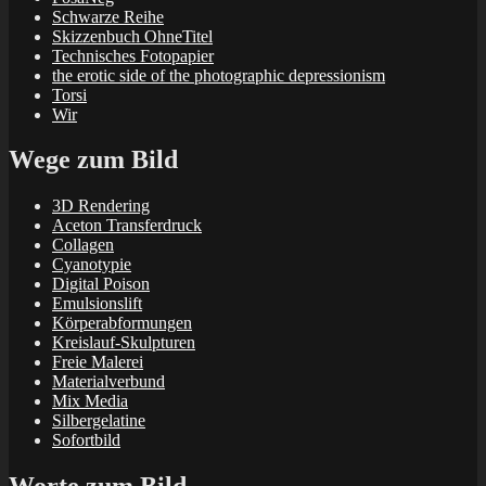
Schwarze Reihe
Skizzenbuch OhneTitel
Technisches Fotopapier
the erotic side of the photographic depressionism
Torsi
Wir
Wege zum Bild
3D Rendering
Aceton Transferdruck
Collagen
Cyanotypie
Digital Poison
Emulsionslift
Körperabformungen
Kreislauf-Skulpturen
Freie Malerei
Materialverbund
Mix Media
Silbergelatine
Sofortbild