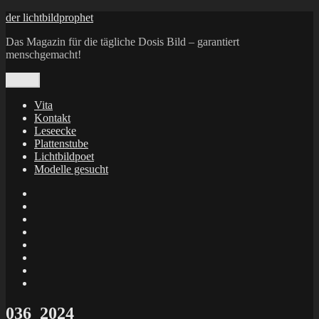
Zum
der lichtbildprophet
Inhalt
Das Magazin für die tägliche Dosis Bild – garantiert
springen
menschgemacht!
Menü
Vita
Kontakt
Leseecke
Plattenstube
Lichtbildpoet
Modelle gesucht
annenie
annenou
Annik
Traumann
dienacht
–
FrameWorks
Calin
Berlin
Lichtbildpoet
Kruse
at
Makkerrony
Instagram
at
Makkerrony
fotocommunity
at
Makkerrony
Instagram
at
X
036_2024