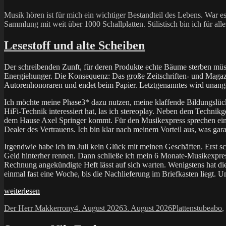
Musik hören ist für mich ein wichtiger Bestandteil des Lebens. War es
Sammlung mit weit über 1000 Schallplatten. Stilistisch bin ich für a
Lesestoff und alte Scheiben
Der schreibenden Zunft, für deren Produkte echte Bäume sterben müsse
Energiehunger. Die Konsequenz: Das große Zeitschriften- und Magazins
Autorenhonoraren und endet beim Papier. Letztgenanntes wird unange
Ich möchte meine Phase3* dazu nutzen, meine klaffende Bildungslück
HiFi-Technik interessiert hat, las ich stereoplay. Neben dem Technik
dem Hause Axel Springer kommt. Für den Musikexpress sprechen ein
Dealer des Vertrauens. Ich bin klar nach meinem Vorteil aus, was gar
Irgendwie habe ich im Juli kein Glück mit meinen Geschäften. Erst s
Geld hinterher rennen. Dann schließe ich mein 6 Monate-Musikexpre
Rechnung angekündigte Heft lässt auf sich warten. Wenigstens hat d
einmal fast eine Woche, bis die Nachlieferung im Briefkasten liegt. U
„Lesestoff
weiterlesen
und
Autor
Veröffentlicht
Kategorien
Schl
Der Herr Makkerrony
4. August 2026
3. August 2026
Plattenstube
abo
,
alte
am
Scheiben“