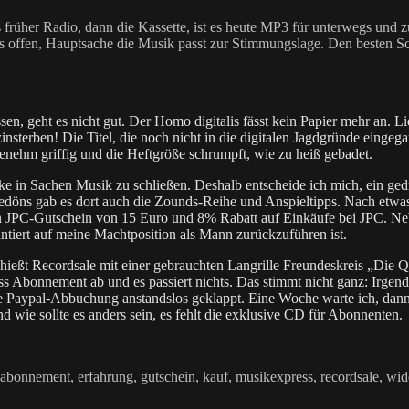
 früher Radio, dann die Kassette, ist es heute MP3 für unterwegs und z
lles offen, Hauptsache die Musik passt zur Stimmungslage. Den besten 
n, geht es nicht gut. Der Homo digitalis fässt kein Papier mehr an. Li
terben! Die Titel, die noch nicht in die digitalen Jagdgründe eingega
nehm griffig und die Heftgröße schrumpft, wie zu heiß gebadet.
e in Sachen Musik zu schließen. Deshalb entscheide ich mich, ein ge
gedöns gab es dort auch die Zounds-Reihe und Anspieltipps. Nach etwas
 JPC-Gutschein von 15 Euro und 8% Rabatt auf Einkäufe bei JPC. Ne
antiert auf meine Machtposition als Mann zurückzuführen ist.
chießt Recordsale mit einer gebrauchten Langrille Freundeskreis „Die
ss Abonnement ab und es passiert nichts. Das stimmt nicht ganz: Irg
ie Paypal-Abbuchung anstandslos geklappt. Eine Woche warte ich, dann
nd wie sollte es anders sein, es fehlt die exklusive CD für Abonnenten.
agwörter
abonnement
,
erfahrung
,
gutschein
,
kauf
,
musikexpress
,
recordsale
,
wid