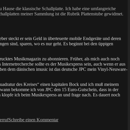
u Hause die klassische Schallplatte. Ich habe eine umfangreiche
Schallplatten meiner Sammlung ist die Rubrik Plattenstube gewidmet.
eber steckt er sein Geld in überteuerte mobile Endgeräte und deren
ngen sind, sparen, wo es nur geht. Es beginnt bei den üppigen
drucktes Musikmagazin zu abonnieren. Früher, als mich auch noch
 Internetrecherche sollte es der Musikexpress sein, auch wenn er aus
ben dem dänischen imusic ist das deutsche JPC mein Vinyl-Neuware-
 Quadratur des Kreises“ einen kapitalen Bock und ich muß meinem
endwann bekomme ich von JPC den 15 Euro-Gutschein, dass in der
 klopfe ich beim Musikexpress an und frage nach. Es dauert noch
zu
erruf
Schreibe einen Kommentar
Lesestoff
und