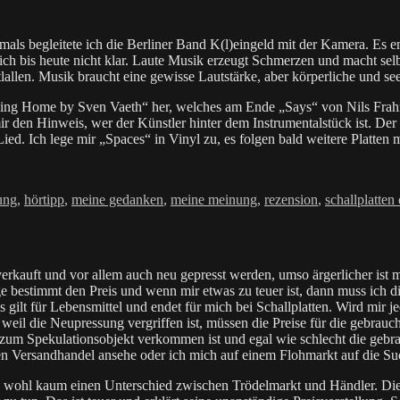
mals begleitete ich die Berliner Band K(l)eingeld mit der Kamera. Es e
ch bis heute nicht klar. Laute Musik erzeugt Schmerzen und macht sel
allen. Musik braucht eine gewisse Lautstärke, aber körperliche und se
ming Home by Sven Vaeth“ her, welches am Ende „Says“ von Nils Frah
den Hinweis, wer der Künstler hinter dem Instrumentalstück ist. Der Kr
ied. Ich lege mir „Spaces“ in Vinyl zu, es folgen bald weitere Platten 
rter
ung
,
hörtipp
,
meine gedanken
,
meine meinung
,
rezension
,
schallplatten
 verkauft und vor allem auch neu gepresst werden, umso ärgerlicher ist
age bestimmt den Preis und wenn mir etwas zu teuer ist, dann muss ich
s gilt für Lebensmittel und endet für mich bei Schallplatten. Wird mi
 weil die Neupressung vergriffen ist, müssen die Preise für die gebrau
, zum Spekulationsobjekt verkommen ist und egal wie schlecht die gebr
ir den Versandhandel ansehe oder ich mich auf einem Flohmarkt auf di
 wohl kaum einen Unterschied zwischen Trödelmarkt und Händler. Die b