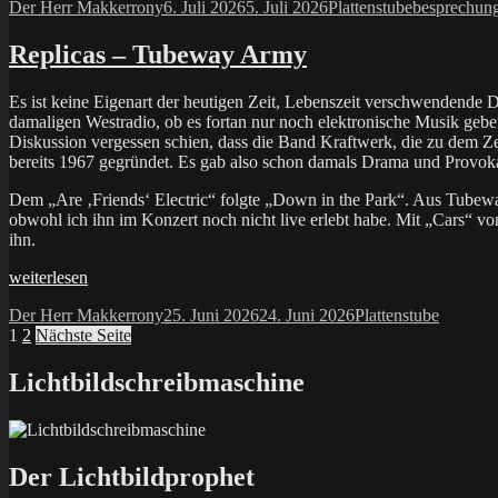
Autor
Veröffentlicht
Kategorien
Schlagwörte
Der Herr Makkerrony
6. Juli 2026
5. Juli 2026
Plattenstube
besprechun
Hell
am
–
AC/DC
Replicas – Tubeway Army
(AMIGA)“
Es ist keine Eigenart der heutigen Zeit, Lebenszeit verschwendende 
damaligen Westradio, ob es fortan nur noch elektronische Musik gebe
Diskussion vergessen schien, dass die Band Kraftwerk, die zu dem Ze
bereits 1967 gegründet. Es gab also schon damals Drama und Provoka
Dem „Are ‚Friends‘ Electric“ folgte „Down in the Park“. Aus Tubewa
obwohl ich ihn im Konzert noch nicht live erlebt habe. Mit „Cars“ 
ihn.
„Replicas
weiterlesen
–
Autor
Veröffentlicht
Kategorien
Der Herr Makkerrony
25. Juni 2026
24. Juni 2026
Plattenstube
Tubeway
Seitennummerierung
Seite
Seite
am
1
2
Nächste Seite
Army“
der
Lichtbildschreibmaschine
Beiträge
Der Lichtbildprophet