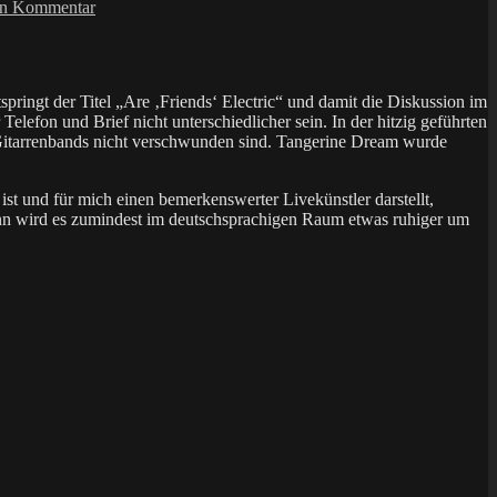
zu
en Kommentar
Highway
to
Hell
–
ringt der Titel „Are ‚Friends‘ Electric“ und damit die Diskussion im
AC/DC
efon und Brief nicht unterschiedlicher sein. In der hitzig geführten
(AMIGA)
d Gitarrenbands nicht verschwunden sind. Tangerine Dream wurde
t und für mich einen bemerkenswerter Livekünstler darstellt,
dann wird es zumindest im deutschsprachigen Raum etwas ruhiger um