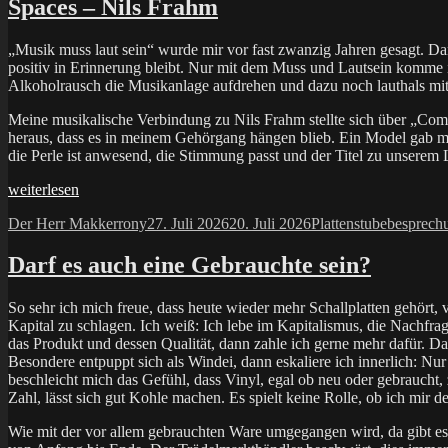
Spaces – Nils Frahm
„Musik muss laut sein“ wurde mir vor fast zwanzig Jahren gesagt. Da
positiv in Erinnerung bleibt. Nur mit dem Muss und Lautsein komme i
Alkoholrausch die Musikanlage aufdrehen und dazu noch lauthals mitl
Meine musikalische Verbindung zu Nils Frahm stellte sich über „Co
heraus, dass es in meinem Gehörgang hängen blieb. Ein Model gab mir 
die Perle ist anwesend, die Stimmung passt und der Titel zu unserem L
„Spaces
weiterlesen
–
Autor
Veröffentlicht
Kategorien
Schlagwö
Der Herr Makkerrony
27. Juli 2026
20. Juli 2026
Plattenstube
besprech
Nils
am
Frahm“
Darf es auch eine Gebrauchte sein?
So sehr ich mich freue, dass heute wieder mehr Schallplatten gehört,
Kapital zu schlagen. Ich weiß: Ich lebe im Kapitalismus, die Nachfr
das Produkt und dessen Qualität, dann zahle ich gerne mehr dafür. Da
Besondere entpuppt sich als Windei, dann eskaliere ich innerlich: Nur
beschleicht mich das Gefühl, dass Vinyl, egal ob neu oder gebraucht
Zahl, lässt sich gut Kohle machen. Es spielt keine Rolle, ob ich m
Wie mit der vor allem gebrauchten Ware umgegangen wird, da gibt es