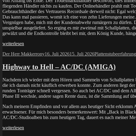
von Anfang bis Ende. Der Trödelmarkthändler beschwört, dies immer zu 
fliegenden Händler nichts zu kaufen. Der Onlinehändler prahlt mit T
Gebrauchthändler des Vertrauens Recordsale derweil nicht: Egal welche
Das kann mal passieren, womit ich eine von zehn Lieferungen meine. H
Vergnügen habe, mich mit der Kundenabwehr rumärgern zu dürfen. D
unspielbar ausgeliefert. So erging es mir zweimal mit Schallplatten
gewälzt und die Endkontrolle bleibt bei mir, dem König Kunde, häng
„Darf
weiterlesen
es
Autor
Veröffentlicht
Kategorien
Schlagwö
Der Herr Makkerrony
16. Juli 2026
15. Juli 2026
Plattenstube
erfahrung
auch
am
eine
Gebrauchte
Highway to Hell – AC/DC (AMIGA)
sein?“
Nachdem ich wieder mit dem Hören und Sammeln von Schallplatten bego
die ich damals nicht käuflich erwerben konnte. Zum anderen liegt der 
runden Tonträger schnell vergessen. So auch bei AC/DC und dem Albu
Phase III wechsle, andere sagen Rente dazu, ist die Sammlung auf 
Nach meinem Empfinden und vor allem aus heutiger Sicht erklomm AC/
erwachsener. Für mich besonders bemerkenswert: Mit „Back in Black
AC/DC-Studioalben bis zum heutigen Tag, dauert es nach meiner Mein
„Highway
weiterlesen
to