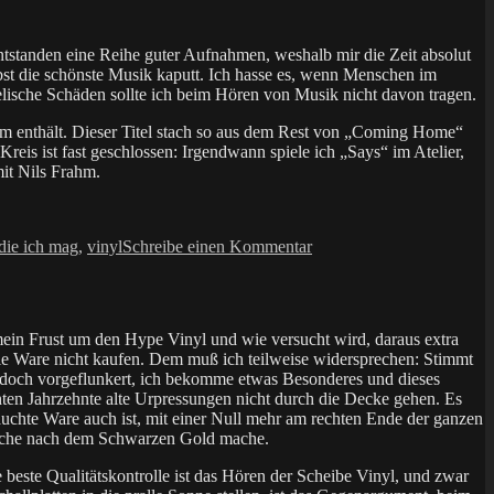
alte
Scheiben
ntstanden eine Reihe guter Aufnahmen, weshalb mir die Zeit absolut
bst die schönste Musik kaputt. Ich hasse es, wenn Menschen im
elische Schäden sollte ich beim Hören von Musik nicht davon tragen.
m enthält. Dieser Titel stach so aus dem Rest von „Coming Home“
eis ist fast geschlossen: Irgendwann spiele ich „Says“ im Atelier,
mit Nils Frahm.
zu
 die ich mag
,
vinyl
Schreibe einen Kommentar
Spaces
–
Nils
Frahm
 mein Frust um den Hype Vinyl und wie versucht wird, daraus extra
 die Ware nicht kaufen. Dem muß ich teilweise widersprechen: Stimmt
r jedoch vorgeflunkert, ich bekomme etwas Besonderes und dieses
chten Jahrzehnte alte Urpressungen nicht durch die Decke gehen. Es
auchte Ware auch ist, mit einer Null mehr am rechten Ende der ganzen
e Suche nach dem Schwarzen Gold mache.
este Qualitätskontrolle ist das Hören der Scheibe Vinyl, und zwar