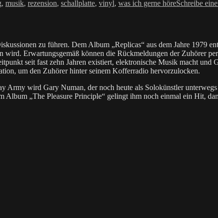
r
g
,
musik
,
rezension
,
schallplatte
,
vinyl
,
was ich gerne höre
Schreibe ein
Diskussionen zu führen. Dem Album „Replicas“ aus dem Jahre 1979 entsp
n wird. Erwartungsgemäß können die Rückmeldungen der Zuhörer per Tel
itpunkt seit fast zehn Jahren existiert, elektronische Musik macht un
tion, um den Zuhörer hinter seinem Kofferradio hervorzulocken.
y Army wird Gary Numan, der noch heute als Solokünstler unterwegs is
vom Album „The Pleasure Principle“ gelingt ihm noch einmal ein Hit, 