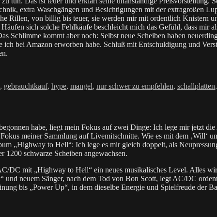
tun. Das ist teuer und erklärt seine unanständige Preisvorstellung. Sc
echnik, extra Waschgängen und Besichtigungen mit der extragroßen Lup
 Rillen, von billig bis teuer, sie werden mir mit ordentlich Knistern 
äufen sich solche Fehlkäufe beschleicht mich das Gefühl, dass mir als 
as Schlimme kommt aber noch: Selbst neue Scheiben haben neuerding
, die ich bei Amazon erworben habe. Schluß mit Entschuldigung und Ver
en.
rter
,
gebrauchtkauf
,
hype
,
mangel
,
nur schwer zu empfehlen
,
schallplatten
nnen habe, liegt mein Fokus auf zwei Dinge: Ich lege mir jetzt die A
Fokus meiner Sammlung auf Livemitschnitte. Wie es mit dem ‚Will‘ und ‚
m „Highway to Hell“: Ich lege es mir gleich doppelt, als Neupressun
über 1200 schwarze Scheiben angewachsen.
DC mit „Highway to Hell“ ein neues musikalisches Level. Alles wirkt i
“ und neuem Sänger, nach dem Tod von Bon Scott, legt AC/DC ordentli
ung bis „Power Up“, in dem dieselbe Energie und Spielfreude der Ban