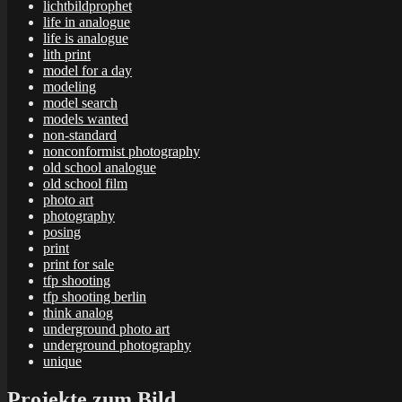
lichtbildprophet
life in analogue
life is analogue
lith print
model for a day
modeling
model search
models wanted
non-standard
nonconformist photography
old school analogue
old school film
photo art
photography
posing
print
print for sale
tfp shooting
tfp shooting berlin
think analog
underground photo art
underground photography
unique
Projekte zum Bild