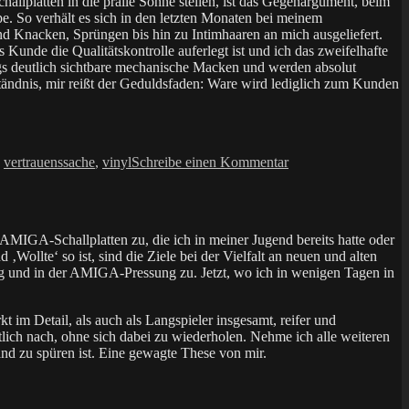
hallplatten in die pralle Sonne stellen, ist das Gegenargument, beim
e. So verhält es sich in den letzten Monaten bei meinem
und Knacken, Sprüngen bis hin zu Intimhaaren an mich ausgeliefert.
Kunde die Qualitätskontrolle auferlegt ist und ich das zweifelhafte
s deutlich sichtbare mechanische Macken und werden absolut
ständnis, mir reißt der Geduldsfaden: Ware wird lediglich zum Kunden
zu
,
vertrauenssache
,
vinyl
Schreibe einen Kommentar
Darf
es
auch
eine
MIGA-Schallplatten zu, die ich in meiner Jugend bereits hatte oder
Gebrauchte
Wollte‘ so ist, sind die Ziele bei der Vielfalt an neuen und alten
sein?
g und in der AMIGA-Pressung zu. Jetzt, wo ich in wenigen Tagen in
m Detail, als auch als Langspieler insgesamt, reifer und
ch nach, ohne sich dabei zu wiederholen. Nehme ich alle weiteren
d zu spüren ist. Eine gewagte These von mir.