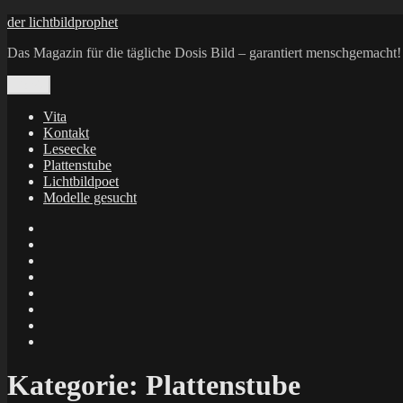
Zum
der lichtbildprophet
Inhalt
Das Magazin für die tägliche Dosis Bild – garantiert menschgemacht!
springen
Menü
Vita
Kontakt
Leseecke
Plattenstube
Lichtbildpoet
Modelle gesucht
annenie
annenou
Annik
Traumann
dienacht
–
FrameWorks
Calin
Berlin
Lichtbildpoet
Kruse
at
Makkerrony
Instagram
at
Makkerrony
fotocommunity
at
Makkerrony
Instagram
at
X
Kategorie:
Plattenstube