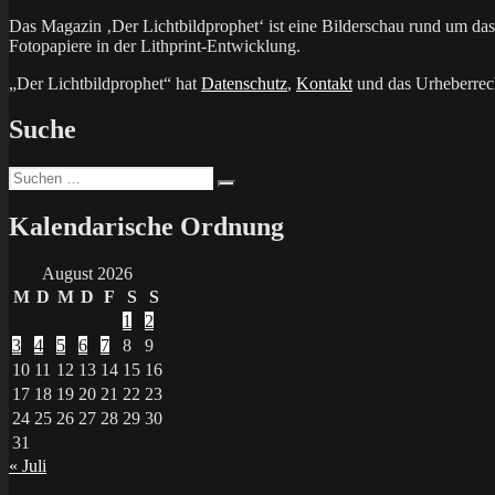
Das Magazin ‚Der Lichtbildprophet‘ ist eine Bilderschau rund um d
Fotopapiere in der Lithprint-Entwicklung.
„Der Lichtbildprophet“ hat
Datenschutz
,
Kontakt
und das Urheberrech
Suche
Suchen
Suchen
nach:
Kalendarische Ordnung
August 2026
M
D
M
D
F
S
S
1
2
3
4
5
6
7
8
9
10
11
12
13
14
15
16
17
18
19
20
21
22
23
24
25
26
27
28
29
30
31
« Juli