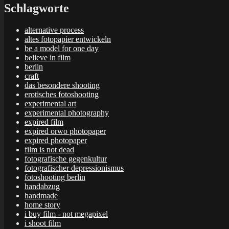
Schlagworte
alternative process
altes fotopapier entwickeln
be a model for one day
believe in film
berlin
craft
das besondere shooting
erotisches fotoshooting
experimental art
experimental photography
expired film
expired orwo photopaper
expired photopaper
film is not dead
fotografische gegenkultur
fotografischer depressionismus
fotoshooting berlin
handabzug
handmade
home story
i buy film - not megapixel
i shoot film