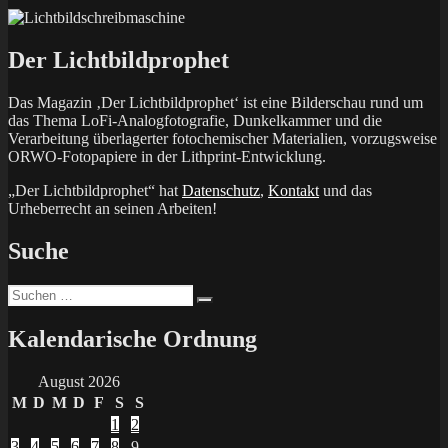
Der Lichtbildprophet
Das Magazin ‚Der Lichtbildprophet‘ ist eine Bilderschau rund um
das Thema LoFi-Analogfotografie, Dunkelkammer und die
Verarbeitung überlagerter fotochemischer Materialien, vorzugsweise
ORWO-Fotopapiere in der Lithprint-Entwicklung.
„Der Lichtbildprophet“ hat
Datenschutz
,
Kontakt
und das
Urheberrecht an seinen Arbeiten!
Suche
Suchen
Suchen
nach:
Kalendarische Ordnung
August 2026
M
D
M
D
F
S
S
1
2
3
4
5
6
7
8
9