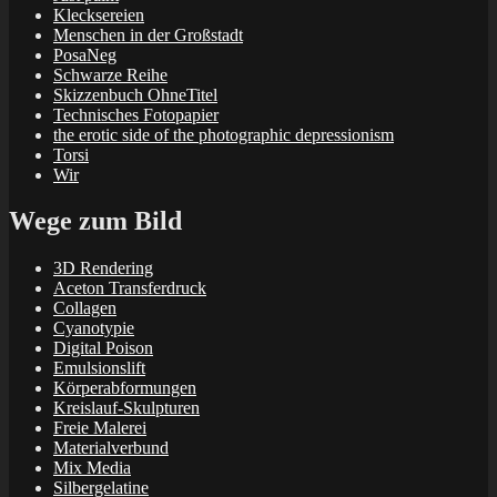
Klecksereien
Menschen in der Großstadt
PosaNeg
Schwarze Reihe
Skizzenbuch OhneTitel
Technisches Fotopapier
the erotic side of the photographic depressionism
Torsi
Wir
Wege zum Bild
3D Rendering
Aceton Transferdruck
Collagen
Cyanotypie
Digital Poison
Emulsionslift
Körperabformungen
Kreislauf-Skulpturen
Freie Malerei
Materialverbund
Mix Media
Silbergelatine