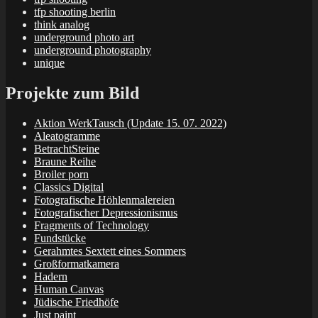
tfp shooting berlin
think analog
underground photo art
underground photography
unique
Projekte zum Bild
Aktion WerkTausch (Update 15. 07. 2022)
Aleatogramme
BetrachtSteine
Braune Reihe
Broiler porn
Classics Digital
Fotografische Höhlenmalereien
Fotografischer Depressionismus
Fragments of Technology
Fundstücke
Gerahmtes Sextett eines Sommers
Großformatkamera
Hadern
Human Canvas
Jüdische Friedhöfe
Just paint