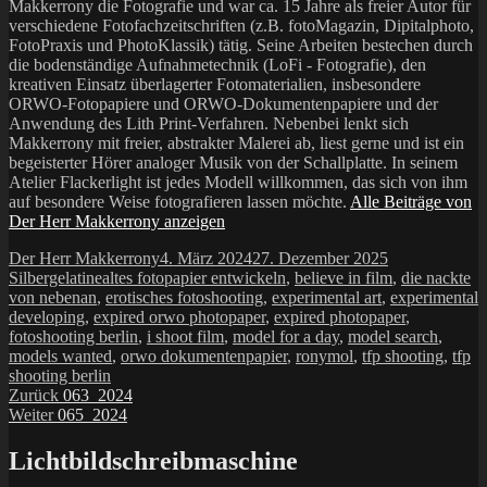
Makkerrony die Fotografie und war ca. 15 Jahre als freier Autor für
verschiedene Fotofachzeitschriften (z.B. fotoMagazin, Dipitalphoto,
FotoPraxis und PhotoKlassik) tätig. Seine Arbeiten bestechen durch
die bodenständige Aufnahmetechnik (LoFi - Fotografie), den
kreativen Einsatz überlagerter Fotomaterialien, insbesondere
ORWO-Fotopapiere und ORWO-Dokumentenpapiere und der
Anwendung des Lith Print-Verfahren. Nebenbei lenkt sich
Makkerrony mit freier, abstrakter Malerei ab, liest gerne und ist ein
begeisterter Hörer analoger Musik von der Schallplatte. In seinem
Atelier Flackerlight ist jedes Modell willkommen, das sich von ihm
auf besondere Weise fotografieren lassen möchte.
Alle Beiträge von
Der Herr Makkerrony anzeigen
Autor
Veröffentlicht
Kategorien
Der Herr Makkerrony
4. März 2024
27. Dezember 2025
Schlagwörter
am
Silbergelatine
altes fotopapier entwickeln
,
believe in film
,
die nackte
von nebenan
,
erotisches fotoshooting
,
experimental art
,
experimental
developing
,
expired orwo photopaper
,
expired photopaper
,
fotoshooting berlin
,
i shoot film
,
model for a day
,
model search
,
models wanted
,
orwo dokumentenpapier
,
ronymol
,
tfp shooting
,
tfp
shooting berlin
Beitragsnavigation
Vorheriger
Zurück
063_2024
Nächster
Beitrag:
Weiter
065_2024
Beitrag:
Lichtbildschreibmaschine