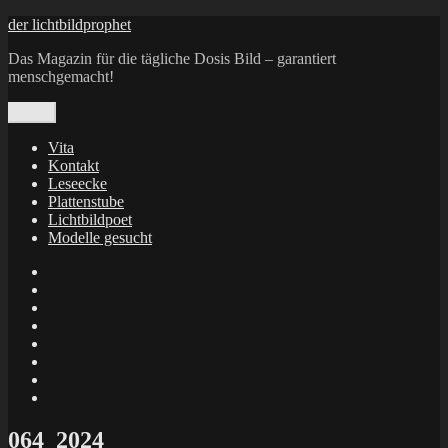
Zum
der lichtbildprophet
Inhalt
Das Magazin für die tägliche Dosis Bild – garantiert
springen
menschgemacht!
Menü
Vita
Kontakt
Leseecke
Plattenstube
Lichtbildpoet
Modelle gesucht
annenie
annenou
Annik
Traumann
dienacht
–
FrameWorks
Calin
Berlin
Lichtbildpoet
Kruse
at
Makkerrony
Instagram
at
Makkerrony
fotocommunity
at
Makkerrony
Instagram
at
X
064_2024