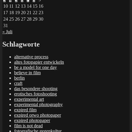
10
11
12
13
14
15
16
17
18
19
20
21
22
23
24
25
26
27
28
29
30
31
« Juli
Schlagworte
alternative process
altes fotopapier entwickeln
be a model for one day
believe in film
berlin
craft
das besondere shooting
erotisches fotoshooting
experimental art
experimental photography
expired film
expired orwo photopaper
expired photopaper
film is not dead
fotografische gegenkultur