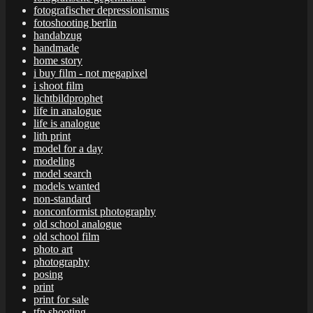
fotografischer depressionismus
fotoshooting berlin
handabzug
handmade
home story
i buy film - not megapixel
i shoot film
lichtbildprophet
life in analogue
life is analogue
lith print
model for a day
modeling
model search
models wanted
non-standard
nonconformist photography
old school analogue
old school film
photo art
photography
posing
print
print for sale
tfp shooting