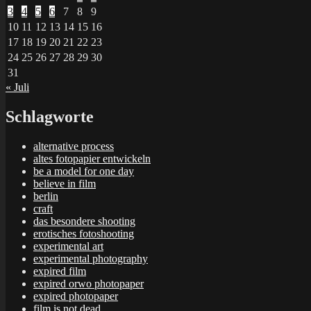
3
4
5
6
7
8
9
10
11
12
13
14
15
16
17
18
19
20
21
22
23
24
25
26
27
28
29
30
31
« Juli
Schlagworte
alternative process
altes fotopapier entwickeln
be a model for one day
believe in film
berlin
craft
das besondere shooting
erotisches fotoshooting
experimental art
experimental photography
expired film
expired orwo photopaper
expired photopaper
film is not dead