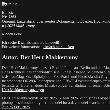
Ein Ziel
Nr. 7363
Original, Einzelstück, überlagertes Dokumentenfotopapier, Hochkont
(c)
2024 Makkerrony
Modell Perle
Ich suche
Dich
als mein Fotomodell!
Für weitere Informationen
einfach hier klicken
.
Autor:
Der Herr Makkerrony
Der "Herr Makkerrony", das ist Ronald Puhle aus Berlin und der Mac
eines Rentners, das er persönlich sein "Phase3" nennt. Seit einem Vier
(z.B. fotoMagazin, Dipitalphoto, FotoPraxis und PhotoKlassik) tätig.
insbesondere ORWO-Fotopapiere und ORWO-Dokumentenpapiere und der 
begeisterter Hörer analoger Musik von der Schallplatte. In seinem At
Herr Makkerrony anzeigen
Autor
Veröffentlicht
Kategorien
Der Herr Makkerrony
8. März 2025
15. Mai 2026
Technisches Fotopap
am
photopaper
,
fotoshooting berlin
,
model for a day
,
model search
,
model
Beitragsnavigation
Vorheriger
Zurück
066_2025