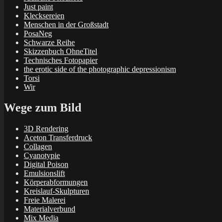
Just paint
Klecksereien
Menschen in der Großstadt
PosaNeg
Schwarze Reihe
Skizzenbuch OhneTitel
Technisches Fotopapier
the erotic side of the photographic depressionism
Torsi
Wir
Wege zum Bild
3D Rendering
Aceton Transferdruck
Collagen
Cyanotypie
Digital Poison
Emulsionslift
Körperabformungen
Kreislauf-Skulpturen
Freie Malerei
Materialverbund
Mix Media