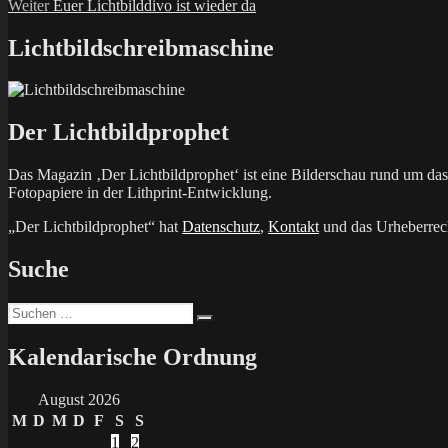
Nächster
Beitrag:
Weiter
Euer Lichtbilddivo ist wieder da
Beitrag:
Lichtbildschreibmaschine
Der Lichtbildprophet
Das Magazin ‚Der Lichtbildprophet‘ ist eine Bilderschau rund um d
Fotopapiere in der Lithprint-Entwicklung.
„Der Lichtbildprophet“ hat
Datenschutz
,
Kontakt
und das Urheberrech
Suche
Suchen
Suchen
nach:
Kalendarische Ordnung
August 2026
M
D
M
D
F
S
S
1
2