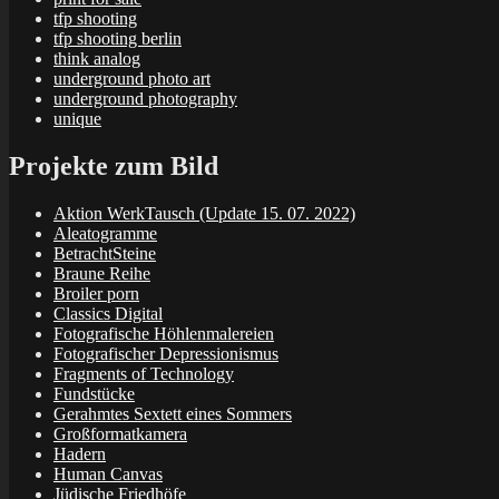
tfp shooting
tfp shooting berlin
think analog
underground photo art
underground photography
unique
Projekte zum Bild
Aktion WerkTausch (Update 15. 07. 2022)
Aleatogramme
BetrachtSteine
Braune Reihe
Broiler porn
Classics Digital
Fotografische Höhlenmalereien
Fotografischer Depressionismus
Fragments of Technology
Fundstücke
Gerahmtes Sextett eines Sommers
Großformatkamera
Hadern
Human Canvas
Jüdische Friedhöfe