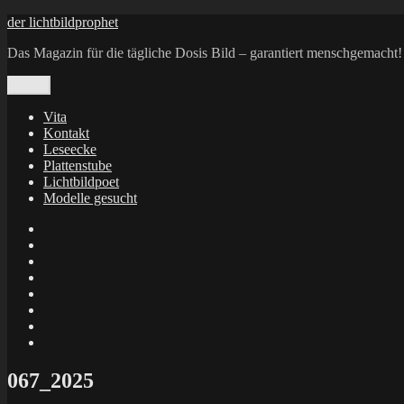
Zum
der lichtbildprophet
Inhalt
Das Magazin für die tägliche Dosis Bild – garantiert menschgemacht!
springen
Menü
Vita
Kontakt
Leseecke
Plattenstube
Lichtbildpoet
Modelle gesucht
annenie
annenou
Annik
Traumann
dienacht
–
FrameWorks
Calin
Berlin
Lichtbildpoet
Kruse
at
Makkerrony
Instagram
at
Makkerrony
fotocommunity
at
Makkerrony
Instagram
at
X
067_2025