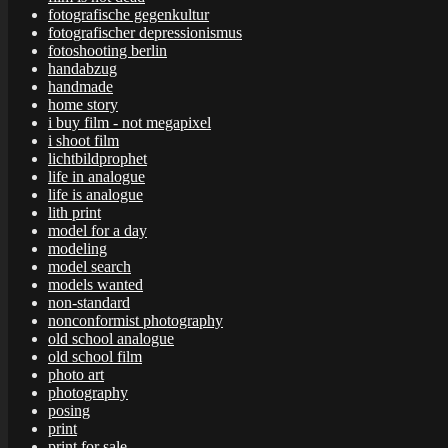
fotografische gegenkultur
fotografischer depressionismus
fotoshooting berlin
handabzug
handmade
home story
i buy film - not megapixel
i shoot film
lichtbildprophet
life in analogue
life is analogue
lith print
model for a day
modeling
model search
models wanted
non-standard
nonconformist photography
old school analogue
old school film
photo art
photography
posing
print
print for sale