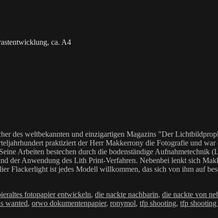
rastentwicklung, ca. A4
her des weltbekannten und einzigartigen Magazins "Der Lichtbildproph
teljahrhundert praktiziert der Herr Makkerrony die Fotografie und war c
 Seine Arbeiten bestechen durch die bodenständige Aufnahmetechnik (LoF
Anwendung des Lith Print-Verfahren. Nebenbei lenkt sich Makkerrony 
elier Flackerlight ist jedes Modell willkommen, das sich von ihm auf be
Schlagwörter
ier
altes fotopapier entwickeln
,
die nackte nachbarin
,
die nackte von n
s wanted
,
orwo dokumentenpapier
,
ronymol
,
tfp shooting
,
tfp shooting