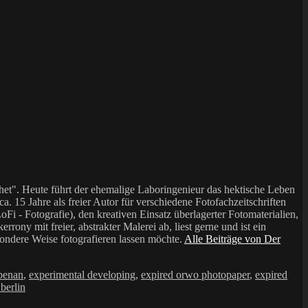
et". Heute führt der ehemalige Laboringenieur das hektische Leben
a. 15 Jahre als freier Autor für verschiedene Fotofachzeitschriften
i - Fotografie), den kreativen Einsatz überlagerter Fotomaterialien,
mit freier, abstrakter Malerei ab, liest gerne und ist ein
sondere Weise fotografieren lassen möchte.
Alle Beiträge von Der
ebenan
,
experimental developing
,
expired orwo photopaper
,
expired
 berlin