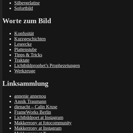
Silbergelatine
Sofortbild
Worte zum Bild
Konfusität
Kurzgeschichten
Leseecke
Plattenstube
Tipps & Tricks
Traktate
Lichtbildprophet’s Prophezeiungen
Werkzeuge
Linksammlung
annenie annenou
Annik Traumann
dienacht – Calin Kruse
FrameWorks Berlin
Lichtbildpoet at Instagram
Makkerrony at fotocommunity
Makkerrony at Instagram