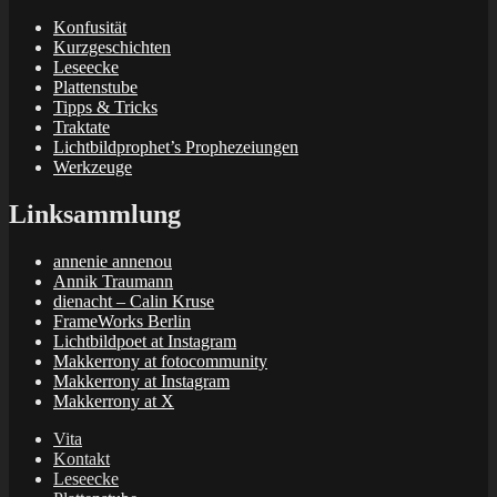
Konfusität
Kurzgeschichten
Leseecke
Plattenstube
Tipps & Tricks
Traktate
Lichtbildprophet’s Prophezeiungen
Werkzeuge
Linksammlung
annenie annenou
Annik Traumann
dienacht – Calin Kruse
FrameWorks Berlin
Lichtbildpoet at Instagram
Makkerrony at fotocommunity
Makkerrony at Instagram
Makkerrony at X
Vita
Kontakt
Leseecke