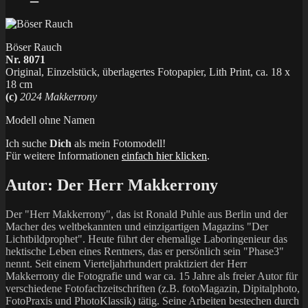
Böser Rauch
Nr. 8071
Original, Einzelstück, überlagertes Fotopapier, Lith Print, ca. 18 x
18 cm
(c)
2024 Makkerrony
Modell ohne Namen
Ich suche
Dich
als mein Fotomodell!
Für weitere Informationen
einfach hier klicken
.
Autor:
Der Herr Makkerrony
Der "Herr Makkerrony", das ist Ronald Puhle aus Berlin und der
Macher des weltbekannten und einzigartigen Magazins "Der
Lichtbildprophet". Heute führt der ehemalige Laboringenieur das
hektische Leben eines Rentners, das er persönlich sein "Phase3"
nennt. Seit einem Vierteljahrhundert praktiziert der Herr
Makkerrony die Fotografie und war ca. 15 Jahre als freier Autor für
verschiedene Fotofachzeitschriften (z.B. fotoMagazin, Dipitalphoto,
FotoPraxis und PhotoKlassik) tätig. Seine Arbeiten bestechen durch