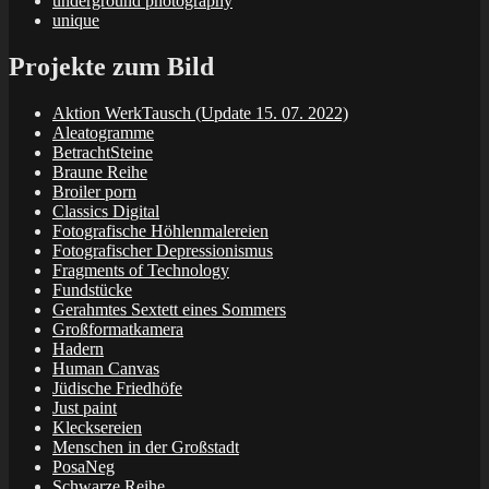
underground photography
unique
Projekte zum Bild
Aktion WerkTausch (Update 15. 07. 2022)
Aleatogramme
BetrachtSteine
Braune Reihe
Broiler porn
Classics Digital
Fotografische Höhlenmalereien
Fotografischer Depressionismus
Fragments of Technology
Fundstücke
Gerahmtes Sextett eines Sommers
Großformatkamera
Hadern
Human Canvas
Jüdische Friedhöfe
Just paint
Klecksereien
Menschen in der Großstadt
PosaNeg
Schwarze Reihe