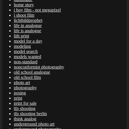
home story
i buy film - not megapixel
i shoot film
lichtbildprophet
life in analogue
life is analogue
lith print
model for a day
modeling
model search
models wanted
non-standard
nonconformist photography
old school analogue
old school film
photo art
photography
posing
print
print for sale
tfp shooting
tfp shooting berlin
think analog
underground photo art