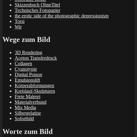
Skizzenbuch OhneTitel
Technisches Fotopapier
the erotic side of the photographic depressionism
Torsi
Wir
Wege zum Bild
3D Rendering
Aceton Transferdruck
Collagen
Cyanotypie
Digital Poison
Emulsionslift
Körperabformungen
Kreislauf-Skulpturen
Freie Malerei
Materialverbund
Mix Media
Silbergelatine
Sofortbild
Worte zum Bild