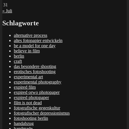
31
« Juli
Schlagworte
alternative process
altes fotopapier entwickeln
be a model for one day
believe in film
berlin
craft
das besondere shooting
erotisches fotoshooting
experimental art
experimental photography
expired film
expired orwo photopaper
expired photopaper
film is not dead
fotografische gegenkultur
fotografischer depressionismus
fotoshooting berlin
handabzug
handmade