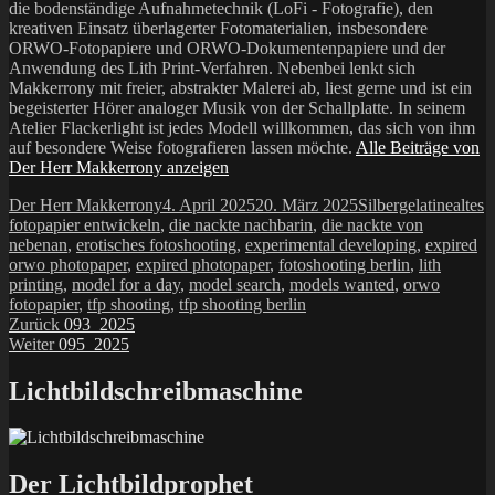
die bodenständige Aufnahmetechnik (LoFi - Fotografie), den
kreativen Einsatz überlagerter Fotomaterialien, insbesondere
ORWO-Fotopapiere und ORWO-Dokumentenpapiere und der
Anwendung des Lith Print-Verfahren. Nebenbei lenkt sich
Makkerrony mit freier, abstrakter Malerei ab, liest gerne und ist ein
begeisterter Hörer analoger Musik von der Schallplatte. In seinem
Atelier Flackerlight ist jedes Modell willkommen, das sich von ihm
auf besondere Weise fotografieren lassen möchte.
Alle Beiträge von
Der Herr Makkerrony anzeigen
Autor
Veröffentlicht
Kategorien
Schla
Der Herr Makkerrony
4. April 2025
20. März 2025
Silbergelatine
altes
am
fotopapier entwickeln
,
die nackte nachbarin
,
die nackte von
nebenan
,
erotisches fotoshooting
,
experimental developing
,
expired
orwo photopaper
,
expired photopaper
,
fotoshooting berlin
,
lith
printing
,
model for a day
,
model search
,
models wanted
,
orwo
fotopapier
,
tfp shooting
,
tfp shooting berlin
Beitragsnavigation
Vorheriger
Zurück
093_2025
Nächster
Beitrag:
Weiter
095_2025
Beitrag:
Lichtbildschreibmaschine
Der Lichtbildprophet