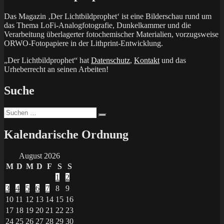
Das Magazin ‚Der Lichtbildprophet‘ ist eine Bilderschau rund um
das Thema LoFi-Analogfotografie, Dunkelkammer und die
Verarbeitung überlagerter fotochemischer Materialien, vorzugsweise
ORWO-Fotopapiere in der Lithprint-Entwicklung.
„Der Lichtbildprophet“ hat
Datenschutz
,
Kontakt
und das
Urheberrecht an seinen Arbeiten!
Suche
Suchen
Suchen
nach:
Kalendarische Ordnung
August 2026
M
D
M
D
F
S
S
1
2
3
4
5
6
7
8
9
10
11
12
13
14
15
16
17
18
19
20
21
22
23
24
25
26
27
28
29
30