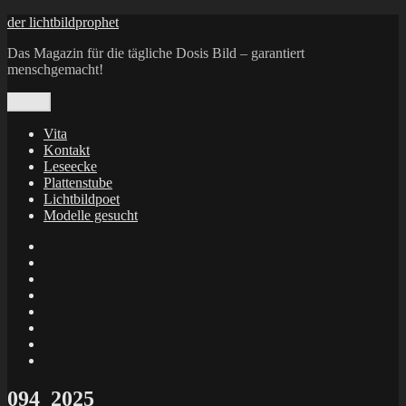
Zum
der lichtbildprophet
Inhalt
Das Magazin für die tägliche Dosis Bild – garantiert
springen
menschgemacht!
Menü
Vita
Kontakt
Leseecke
Plattenstube
Lichtbildpoet
Modelle gesucht
annenie
annenou
Annik
Traumann
dienacht
–
FrameWorks
Calin
Berlin
Lichtbildpoet
Kruse
at
Makkerrony
Instagram
at
Makkerrony
fotocommunity
at
Makkerrony
Instagram
at
X
094_2025