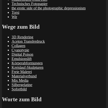
Technisches Fotopapier
the erotic side of the photographic depressionism
Torsi
Wir
Wege zum Bild
3D Rendering
Aceton Transferdruck
Collagen
Cyanotypie
Digital Poison
Emulsionslift
Körperabformungen
Kreislauf-Skulpturen
Freie Malerei
Materialverbund
Mix Media
Silbergelatine
Sofortbild
Worte zum Bild