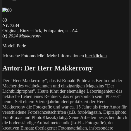
80
Nr. 7334
Original, Einzelstück, Fotopapier, ca. A4
(c)
2024 Makkerrony
Modell Perle
Ich suche Fotomodelle! Mehr Informationen
hier klicken
.
Autor:
Der Herr Makkerrony
Der "Herr Makkerrony", das ist Ronald Puhle aus Berlin und der
Macher des weltbekannten und einzigartigen Magazins "Der
Lichtbildprophet". Heute führt der ehemalige Laboringenieur das
hektische Leben eines Rentners, das er persönlich sein "Phase3"
nennt. Seit einem Vierteljahrhundert praktiziert der Herr
Makkerrony die Fotografie und war ca. 15 Jahre als freier Autor für
verschiedene Fotofachzeitschriften (z.B. fotoMagazin, Dipitalphoto,
FotoPraxis und PhotoKlassik) tätig. Seine Arbeiten bestechen durch
die bodenständige Aufnahmetechnik (LoFi - Fotografie), den
kreativen Einsatz überlagerter Fotomaterialien, insbesondere