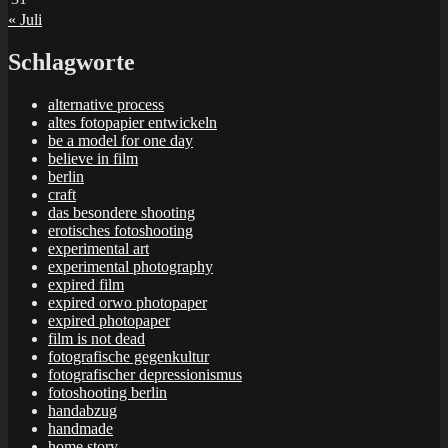
« Juli
Schlagworte
alternative process
altes fotopapier entwickeln
be a model for one day
believe in film
berlin
craft
das besondere shooting
erotisches fotoshooting
experimental art
experimental photography
expired film
expired orwo photopaper
expired photopaper
film is not dead
fotografische gegenkultur
fotografischer depressionismus
fotoshooting berlin
handabzug
handmade
home story