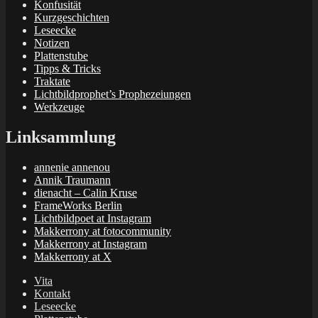
Konfusität
Kurzgeschichten
Leseecke
Notizen
Plattenstube
Tipps & Tricks
Traktate
Lichtbildprophet’s Prophezeiungen
Werkzeuge
Linksammlung
annenie annenou
Annik Traumann
dienacht – Calin Kruse
FrameWorks Berlin
Lichtbildpoet at Instagram
Makkerrony at fotocommunity
Makkerrony at Instagram
Makkerrony at X
Vita
Kontakt
Leseecke