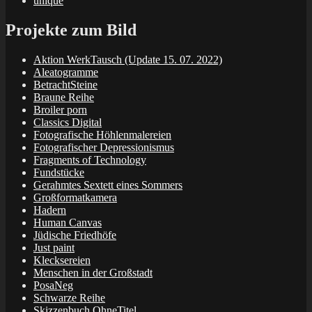
unique
Projekte zum Bild
Aktion WerkTausch (Update 15. 07. 2022)
Aleatogramme
BetrachtSteine
Braune Reihe
Broiler porn
Classics Digital
Fotografische Höhlenmalereien
Fotografischer Depressionismus
Fragments of Technology
Fundstücke
Gerahmtes Sextett eines Sommers
Großformatkamera
Hadern
Human Canvas
Jüdische Friedhöfe
Just paint
Klecksereien
Menschen in der Großstadt
PosaNeg
Schwarze Reihe
Skizzenbuch OhneTitel