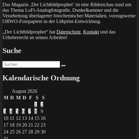
Das Magazin ‚Der Lichtbildprophet‘ ist eine Bilderschau rund um
das Thema LoFi-Analogfotografie, Dunkelkammer und die
Verarbeitung überlagerter fotochemischer Materialien, vorzugsweise
ORWO-Fotopapiere in der Lithprint-Entwicklung.
„Der Lichtbildprophet“ hat
Datenschutz
,
Kontakt
und das
Urheberrecht an seinen Arbeiten!
Suche
Suchen
Suchen
nach:
Kalendarische Ordnung
August 2026
M
D
M
D
F
S
S
1
2
3
4
5
6
7
8
9
10
11
12
13
14
15
16
17
18
19
20
21
22
23
24
25
26
27
28
29
30
31