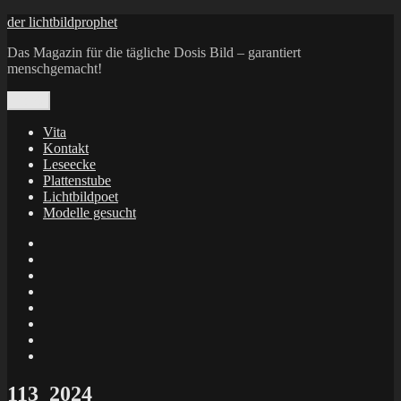
Zum
der lichtbildprophet
Inhalt
Das Magazin für die tägliche Dosis Bild – garantiert
springen
menschgemacht!
Menü
Vita
Kontakt
Leseecke
Plattenstube
Lichtbildpoet
Modelle gesucht
annenie
annenou
Annik
Traumann
dienacht
–
FrameWorks
Calin
Berlin
Lichtbildpoet
Kruse
at
Makkerrony
Instagram
at
Makkerrony
fotocommunity
at
Makkerrony
Instagram
at
X
113_2024