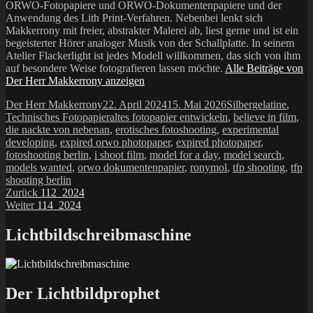
ORWO-Fotopapiere und ORWO-Dokumentenpapiere und der
Anwendung des Lith Print-Verfahren. Nebenbei lenkt sich
Makkerrony mit freier, abstrakter Malerei ab, liest gerne und ist ein
begeisterter Hörer analoger Musik von der Schallplatte. In seinem
Atelier Flackerlight ist jedes Modell willkommen, das sich von ihm
auf besondere Weise fotografieren lassen möchte.
Alle Beiträge von
Der Herr Makkerrony anzeigen
Autor
Veröffentlicht
Kategorien
Der Herr Makkerrony
22. April 2024
15. Mai 2026
Silbergelatine
,
am
Schlagwörter
Technisches Fotopapier
altes fotopapier entwickeln
,
believe in film
,
die nackte von nebenan
,
erotisches fotoshooting
,
experimental
developing
,
expired orwo photopaper
,
expired photopaper
,
fotoshooting berlin
,
i shoot film
,
model for a day
,
model search
,
models wanted
,
orwo dokumentenpapier
,
ronymol
,
tfp shooting
,
tfp
shooting berlin
Beitragsnavigation
Vorheriger
Zurück
112_2024
Nächster
Beitrag:
Weiter
114_2024
Beitrag:
Lichtbildschreibmaschine
Der Lichtbildprophet