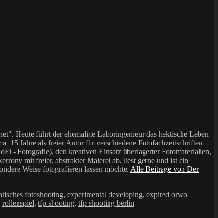
et". Heute führt der ehemalige Laboringenieur das hektische Leben
a. 15 Jahre als freier Autor für verschiedene Fotofachzeitschriften
i - Fotografie), den kreativen Einsatz überlagerter Fotomaterialien,
mit freier, abstrakter Malerei ab, liest gerne und ist ein
sondere Weise fotografieren lassen möchte.
Alle Beiträge von Der
otisches fotoshooting
,
experimental developing
,
expired orwo
,
rollenspiel
,
tfp shooting
,
tfp shooting berlin