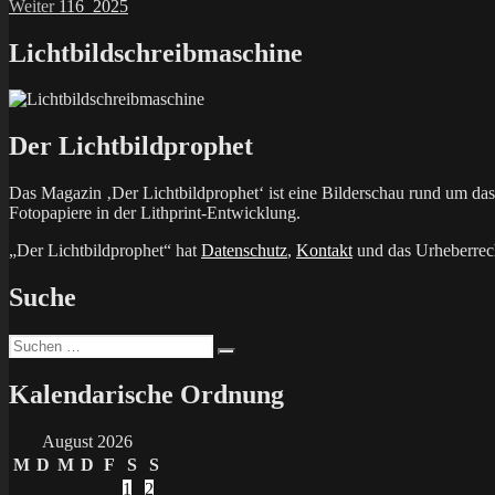
Nächster
Beitrag:
Weiter
116_2025
Beitrag:
Lichtbildschreibmaschine
Der Lichtbildprophet
Das Magazin ‚Der Lichtbildprophet‘ ist eine Bilderschau rund um d
Fotopapiere in der Lithprint-Entwicklung.
„Der Lichtbildprophet“ hat
Datenschutz
,
Kontakt
und das Urheberrech
Suche
Suchen
Suchen
nach:
Kalendarische Ordnung
August 2026
M
D
M
D
F
S
S
1
2