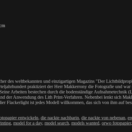
 cm
her des weltbekannten und einzigartigen Magazins "Der Lichtbildproph
teljahrhundert praktiziert der Herr Makkerrony die Fotografie und war c
 Seine Arbeiten bestechen durch die bodenständige Aufnahmetechnik (LoF
Anwendung des Lith Print-Verfahren. Nebenbei lenkt sich Makkerrony 
elier Flackerlight ist jedes Modell willkommen, das sich von ihm auf be
gwörter
fotopapier entwickeln
,
die nackte nachbarin
,
die nackte von nebenan
,
er
rinting
,
model for a day
,
model search
,
models wanted
,
orwo fotopapier