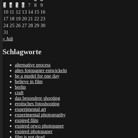
3
4
5
6
7
8
9
10
11
12
13
14
15
16
17
18
19
20
21
22
23
24
25
26
27
28
29
30
31
« Juli
Schlagworte
alternative process
altes fotopapier entwickeln
be a model for one day
believe in film
berlin
craft
das besondere shooting
erotisches fotoshooting
experimental art
experimental photography
expired film
expired orwo photopaper
expired photopaper
film is not dead