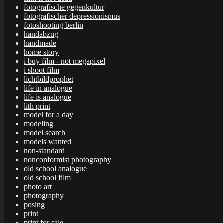
fotografische gegenkultur
fotografischer depressionismus
fotoshooting berlin
handabzug
handmade
home story
i buy film - not megapixel
i shoot film
lichtbildprophet
life in analogue
life is analogue
lith print
model for a day
modeling
model search
models wanted
non-standard
nonconformist photography
old school analogue
old school film
photo art
photography
posing
print
print for sale