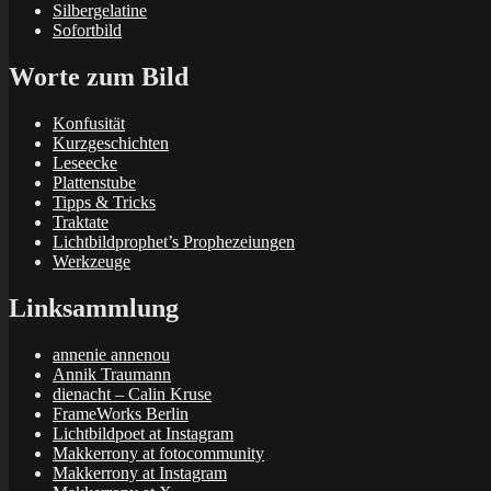
Silbergelatine
Sofortbild
Worte zum Bild
Konfusität
Kurzgeschichten
Leseecke
Plattenstube
Tipps & Tricks
Traktate
Lichtbildprophet’s Prophezeiungen
Werkzeuge
Linksammlung
annenie annenou
Annik Traumann
dienacht – Calin Kruse
FrameWorks Berlin
Lichtbildpoet at Instagram
Makkerrony at fotocommunity
Makkerrony at Instagram