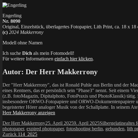
Engerling
Nr. 8090
Original, Einzelstück, überlagertes Fotopapier, Lith Print, ca. 18 x 18
(c)
2024 Makkerrony
Modell ohne Namen
Ich suche
Dich
als mein Fotomodell!
Für weitere Informationen
einfach hier klicken
.
Autor:
Der Herr Makkerrony
Der "Herr Makkerrony", das ist Ronald Puhle aus Berlin und der Mac
eines Rentners, das er persönlich sein "Phase3" nennt. Seit einem Vier
(z.B. fotoMagazin, Dipitalphoto, FotoPraxis und PhotoKlassik) tätig.
insbesondere ORWO-Fotopapiere und ORWO-Dokumentenpapiere und der 
begeisterter Hörer analoger Musik von der Schallplatte. In seinem At
Herr Makkerrony anzeigen
Autor
Veröffentlicht
Kategorien
Schla
Der Herr Makkerrony
25. April 2025
9. April 2025
Silbergelatine
altes 
am
photopaper
,
expired photopaper
,
fotoshooting berlin
,
gebunden
,
lith p
Beitragsnavigation
Vorheriger
Zurück
114_2025