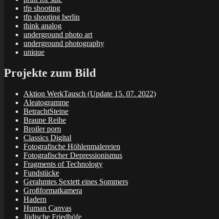
tfp shooting
tfp shooting berlin
think analog
underground photo art
underground photography
unique
Projekte zum Bild
Aktion WerkTausch (Update 15. 07. 2022)
Aleatogramme
BetrachtSteine
Braune Reihe
Broiler porn
Classics Digital
Fotografische Höhlenmalereien
Fotografischer Depressionismus
Fragments of Technology
Fundstücke
Gerahmtes Sextett eines Sommers
Großformatkamera
Hadern
Human Canvas
Jüdische Friedhöfe