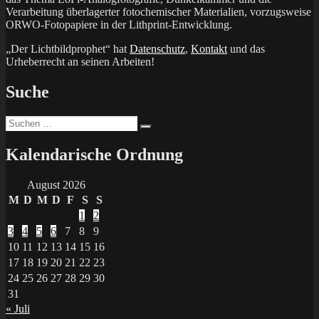
Verarbeitung überlagerter fotochemischer Materialien, vorzugsweise
ORWO-Fotopapiere in der Lithprint-Entwicklung.
„Der Lichtbildprophet“ hat
Datenschutz
,
Kontakt
und das
Urheberrecht an seinen Arbeiten!
Suche
Suchen
Suchen
nach:
Kalendarische Ordnung
August 2026
M
D
M
D
F
S
S
1
2
3
4
5
6
7
8
9
10
11
12
13
14
15
16
17
18
19
20
21
22
23
24
25
26
27
28
29
30
31
« Juli