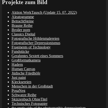
Projekte zum Bild
Aktion WerkTausch (Update 15. 07. 2022)
Aleatogramme
BetrachtSteine
Braune Reihe
Broiler porn
Classics Digital
Fotografische Höhlenmalereien
Fotografischer Depressionismus
Fragments of Technology
Fundstücke
Gerahmtes Sextett eines Sommers
Großformatkamera
Hadern
Human Canvas
Jüdische Friedhöfe
Just paint
Klecksereien
Menschen in der Großstadt
PosaNeg
Schwarze Reihe
Skizzenbuch OhneTitel
Technisches Fotopapier
the erotic side of the photographic depressionism