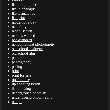
i shoot film
lichtbildprophet
life in analogue
life is analogue
lith print
model for a day
modeling
model search
models wanted
non-standard
nonconformist photography
old school analogue
old school film
photo art
photography
posing
print
print for sale
tfp shooting
tfp shooting berlin
think analog
underground photo art
underground photography
unique