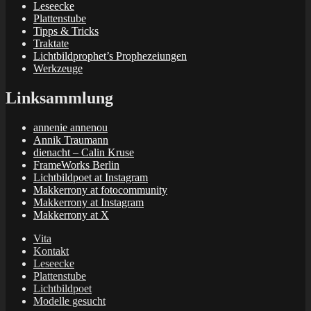
Leseecke
Plattenstube
Tipps & Tricks
Traktate
Lichtbildprophet’s Prophezeiungen
Werkzeuge
Linksammlung
annenie annenou
Annik Traumann
dienacht – Calin Kruse
FrameWorks Berlin
Lichtbildpoet at Instagram
Makkerrony at fotocommunity
Makkerrony at Instagram
Makkerrony at X
Vita
Kontakt
Leseecke
Plattenstube
Lichtbildpoet
Modelle gesucht