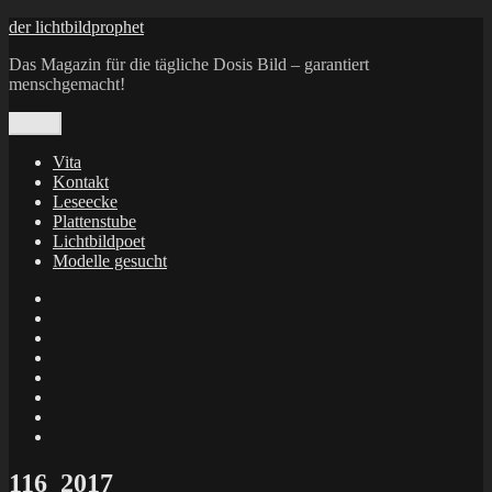
Zum
der lichtbildprophet
Inhalt
Das Magazin für die tägliche Dosis Bild – garantiert
springen
menschgemacht!
Menü
Vita
Kontakt
Leseecke
Plattenstube
Lichtbildpoet
Modelle gesucht
annenie
annenou
Annik
Traumann
dienacht
–
FrameWorks
Calin
Berlin
Lichtbildpoet
Kruse
at
Makkerrony
Instagram
at
Makkerrony
fotocommunity
at
Makkerrony
Instagram
at
X
116_2017