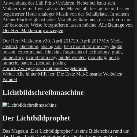
Anwendung des Lith Print-Verfahren. Nebenbei lenkt sich
Makkerrony mit freier, abstrakter Malerei ab, liest gerne und ist ein
begeisterter Hörer analoger Musik von der Schallplatte. In seinem
Atelier Flackerlight ist jedes Modell willkommen, das sich von ihm
auf besondere Weise fotografieren lassen möchte.
Alle Beiträge von
Der Herr Makkerrony anzeigen
Autor
Veröffentlicht
Kategorien
Schlag
Der Herr Makkerrony
30. April 2017
29. April 2017
Mix Media
am
abstract
,
alienation
,
analog sim
,
be a model for one day
,
digital
poison
,
experimental
,
film sim
,
fragments of technology
,
grain
,
home story
,
model for a day
,
model wanted
,
modeling
,
noisy
,
numeric
,
pattern
,
pictural
,
posing
Beitragsnavigation
Vorheriger
Zurück
Zwiegespräch mit einer Vegetarierin
Nächster
Beitrag:
Weiter
Alle hinter MIR her: Die Erste Mai-Einsame Weibchen
Beitrag:
Parade!
Lichtbildschreibmaschine
Der Lichtbildprophet
Das Magazin ‚Der Lichtbildprophet‘ ist eine Bilderschau rund um
das Thema LoFi-Analogfotografie, Dunkelkammer und die