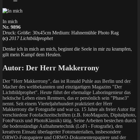
In mich
Nr. 9896
Druck: Größe: 30x45cm Medium: Hahnemühle Photo Rag
(c)
2017 Lichtbildprophet
Denke ich in mich an mich, beginnt die Seele in mir zu krampfen,
gilt mein Kampf dem Heulen.
Autor:
Der Herr Makkerrony
Der "Herr Makkerrony", das ist Ronald Puhle aus Berlin und der
Macher des weltbekannten und einzigartigen Magazins "Der
Lichtbildprophet". Heute führt der ehemalige Laboringenieur das
hektische Leben eines Rentners, das er persönlich sein "Phase3"
nennt. Seit einem Vierteljahrhundert praktiziert der Herr
Makkerrony die Fotografie und war ca. 15 Jahre als freier Autor für
verschiedene Fotofachzeitschriften (z.B. fotoMagazin, Dipitalphoto,
FotoPraxis und PhotoKlassik) tätig. Seine Arbeiten bestechen durch
die bodenständige Aufnahmetechnik (LoFi - Fotografie), den
kreativen Einsatz überlagerter Fotomaterialien, insbesondere
ORWO-Fotopapiere und ORWO-Dokumentenpapiere und der