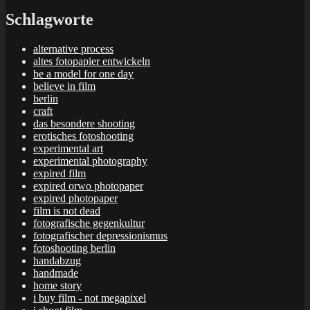
Schlagworte
alternative process
altes fotopapier entwickeln
be a model for one day
believe in film
berlin
craft
das besondere shooting
erotisches fotoshooting
experimental art
experimental photography
expired film
expired orwo photopaper
expired photopaper
film is not dead
fotografische gegenkultur
fotografischer depressionismus
fotoshooting berlin
handabzug
handmade
home story
i buy film - not megapixel