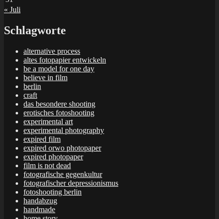
« Juli
Schlagworte
alternative process
altes fotopapier entwickeln
be a model for one day
believe in film
berlin
craft
das besondere shooting
erotisches fotoshooting
experimental art
experimental photography
expired film
expired orwo photopaper
expired photopaper
film is not dead
fotografische gegenkultur
fotografischer depressionismus
fotoshooting berlin
handabzug
handmade
home story