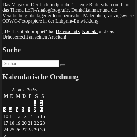
Das Magazin ‚Der Lichtbildprophet‘ ist eine Bilderschau rund um
das Thema LoFi-Analogfotografie, Dunkelkammer und die
Verarbeitung überlagerter fotochemischer Materialien, vorzugsweise
ORWO-Fotopapiere in der Lithprint-Entwicklung.
„Der Lichtbildprophet“ hat
Datenschutz
,
Kontakt
und das
Urheberrecht an seinen Arbeiten!
Suche
Suchen
Suchen
nach:
Kalendarische Ordnung
August 2026
M
D
M
D
F
S
S
1
2
3
4
5
6
7
8
9
10
11
12
13
14
15
16
17
18
19
20
21
22
23
24
25
26
27
28
29
30
31