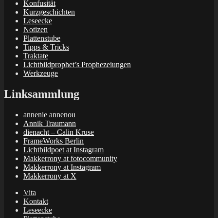
Konfusität
Kurzgeschichten
Leseecke
Notizen
Plattenstube
Tipps & Tricks
Traktate
Lichtbildprophet’s Prophezeiungen
Werkzeuge
Linksammlung
annenie annenou
Annik Traumann
dienacht – Calin Kruse
FrameWorks Berlin
Lichtbildpoet at Instagram
Makkerrony at fotocommunity
Makkerrony at Instagram
Makkerrony at X
Vita
Kontakt
Leseecke