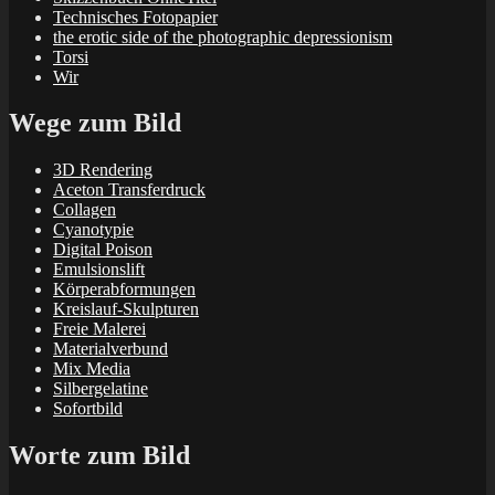
Technisches Fotopapier
the erotic side of the photographic depressionism
Torsi
Wir
Wege zum Bild
3D Rendering
Aceton Transferdruck
Collagen
Cyanotypie
Digital Poison
Emulsionslift
Körperabformungen
Kreislauf-Skulpturen
Freie Malerei
Materialverbund
Mix Media
Silbergelatine
Sofortbild
Worte zum Bild