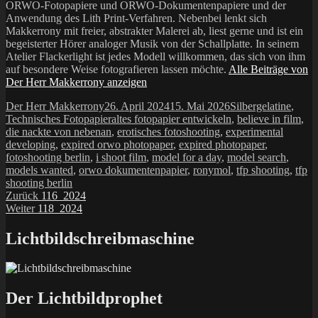
ORWO-Fotopapiere und ORWO-Dokumentenpapiere und der
Anwendung des Lith Print-Verfahren. Nebenbei lenkt sich
Makkerrony mit freier, abstrakter Malerei ab, liest gerne und ist ein
begeisterter Hörer analoger Musik von der Schallplatte. In seinem
Atelier Flackerlight ist jedes Modell willkommen, das sich von ihm
auf besondere Weise fotografieren lassen möchte.
Alle Beiträge von
Der Herr Makkerrony anzeigen
Autor
Veröffentlicht
Kategorien
Der Herr Makkerrony
26. April 2024
15. Mai 2026
Silbergelatine
,
am
Schlagwörter
Technisches Fotopapier
altes fotopapier entwickeln
,
believe in film
,
die nackte von nebenan
,
erotisches fotoshooting
,
experimental
developing
,
expired orwo photopaper
,
expired photopaper
,
fotoshooting berlin
,
i shoot film
,
model for a day
,
model search
,
models wanted
,
orwo dokumentenpapier
,
ronymol
,
tfp shooting
,
tfp
shooting berlin
Beitragsnavigation
Vorheriger
Zurück
116_2024
Nächster
Beitrag:
Weiter
118_2024
Beitrag:
Lichtbildschreibmaschine
Der Lichtbildprophet