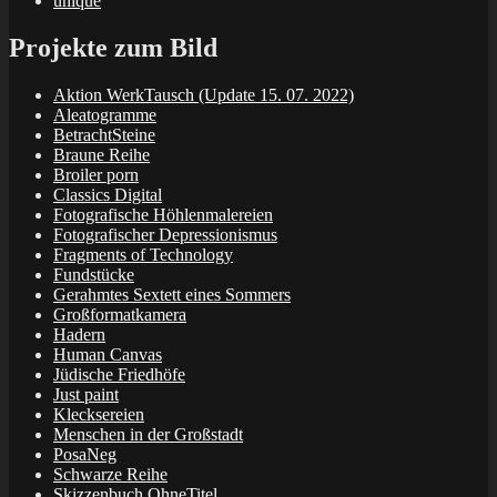
unique
Projekte zum Bild
Aktion WerkTausch (Update 15. 07. 2022)
Aleatogramme
BetrachtSteine
Braune Reihe
Broiler porn
Classics Digital
Fotografische Höhlenmalereien
Fotografischer Depressionismus
Fragments of Technology
Fundstücke
Gerahmtes Sextett eines Sommers
Großformatkamera
Hadern
Human Canvas
Jüdische Friedhöfe
Just paint
Klecksereien
Menschen in der Großstadt
PosaNeg
Schwarze Reihe
Skizzenbuch OhneTitel