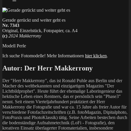
Gerade gerückt und weiter geht es
Nr. 7343
Original, Einzelstück, Fotopapier, ca. A4
(c)
2024 Makkerrony
Modell Perle
Ich suche Fotomodelle! Mehr Informationen
hier klicken
.
Autor:
Der Herr Makkerrony
Der "Herr Makkerrony", das ist Ronald Puhle aus Berlin und der
Macher des weltbekannten und einzigartigen Magazins "Der
Lichtbildprophet". Heute führt der ehemalige Laboringenieur das
hektische Leben eines Rentners, das er persönlich sein "Phase3"
nennt. Seit einem Vierteljahrhundert praktiziert der Herr
Makkerrony die Fotografie und war ca. 15 Jahre als freier Autor für
verschiedene Fotofachzeitschriften (z.B. fotoMagazin, Dipitalphoto,
FotoPraxis und PhotoKlassik) tätig. Seine Arbeiten bestechen durch
die bodenständige Aufnahmetechnik (LoFi - Fotografie), den
kreativen Einsatz überlagerter Fotomaterialien, insbesondere