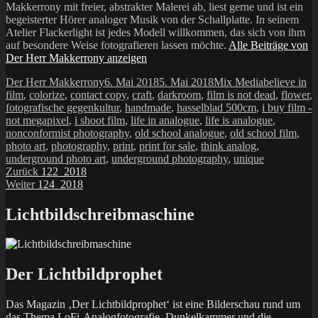
Makkerrony mit freier, abstrakter Malerei ab, liest gerne und ist ein
begeisterter Hörer analoger Musik von der Schallplatte. In seinem
Atelier Flackerlight ist jedes Modell willkommen, das sich von ihm
auf besondere Weise fotografieren lassen möchte.
Alle Beiträge von
Der Herr Makkerrony anzeigen
Autor
Veröffentlicht
Kategorien
Schlagwörte
Der Herr Makkerrony
6. Mai 2018
5. Mai 2018
Mix Media
believe in
am
film
,
colorize
,
contact copy
,
craft
,
darkroom
,
film is not dead
,
flower
,
fotografische gegenkultur
,
handmade
,
hasselblad 500cm
,
i buy film -
not megapixel
,
i shoot film
,
life in analogue
,
life is analogue
,
nonconformist photography
,
old school analogue
,
old school film
,
photo art
,
photography
,
print
,
print for sale
,
think analog
,
underground photo art
,
underground photography
,
unique
Beitragsnavigation
Vorheriger
Zurück
122_2018
Nächster
Beitrag:
Weiter
124_2018
Beitrag:
Lichtbildschreibmaschine
Der Lichtbildprophet
Das Magazin ‚Der Lichtbildprophet‘ ist eine Bilderschau rund um
das Thema LoFi-Analogfotografie, Dunkelkammer und die