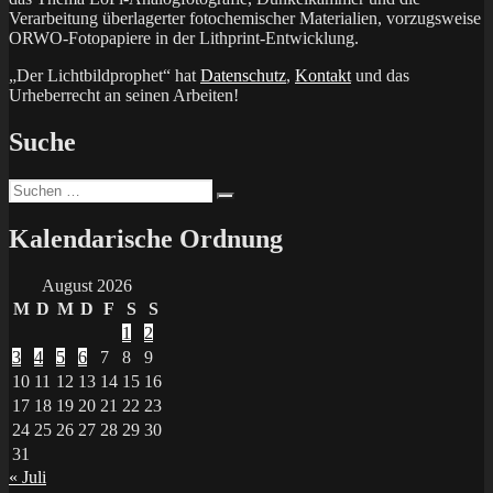
Verarbeitung überlagerter fotochemischer Materialien, vorzugsweise
ORWO-Fotopapiere in der Lithprint-Entwicklung.
„Der Lichtbildprophet“ hat
Datenschutz
,
Kontakt
und das
Urheberrecht an seinen Arbeiten!
Suche
Suchen
Suchen
nach:
Kalendarische Ordnung
August 2026
M
D
M
D
F
S
S
1
2
3
4
5
6
7
8
9
10
11
12
13
14
15
16
17
18
19
20
21
22
23
24
25
26
27
28
29
30
31
« Juli