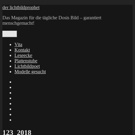
Zum
der lichtbildprophet
Inhalt
Das Magazin für die tägliche Dosis Bild – garantiert
springen
menschgemacht!
Menü
Vita
Kontakt
Leseecke
Plattenstube
Lichtbildpoet
Modelle gesucht
annenie
annenou
Annik
Traumann
dienacht
–
FrameWorks
Calin
Berlin
Lichtbildpoet
Kruse
at
Makkerrony
Instagram
at
Makkerrony
fotocommunity
at
Makkerrony
Instagram
at
X
123_2018