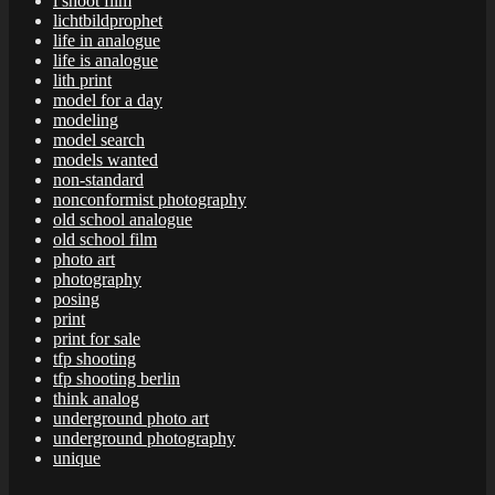
i shoot film
lichtbildprophet
life in analogue
life is analogue
lith print
model for a day
modeling
model search
models wanted
non-standard
nonconformist photography
old school analogue
old school film
photo art
photography
posing
print
print for sale
tfp shooting
tfp shooting berlin
think analog
underground photo art
underground photography
unique