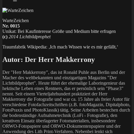
WarteZeichen
Nr. 0015
Unikat: Bei Kaufinteresse Größe und Medium bitte erfragen
(c)
2014 Lichtbildprophet
Traumfabrik Wikipedia: ‚Ich mach Wissen wie es mir gefällt,‘
Autor:
Der Herr Makkerrony
Der "Herr Makkerrony", das ist Ronald Puhle aus Berlin und der
Macher des weltbekannten und einzigartigen Magazins "Der
Lichtbildprophet". Heute führt der ehemalige Laboringenieur das
hektische Leben eines Rentners, das er persönlich sein "Phase3"
nennt. Seit einem Vierteljahrhundert praktiziert der Herr
Makkerrony die Fotografie und war ca. 15 Jahre als freier Autor für
verschiedene Fotofachzeitschriften (z.B. fotoMagazin, Dipitalphoto,
FotoPraxis und PhotoKlassik) tätig. Seine Arbeiten bestechen durch
die bodenständige Aufnahmetechnik (LoFi - Fotografie), den
kreativen Einsatz überlagerter Fotomaterialien, insbesondere
ORWO-Fotopapiere und ORWO-Dokumentenpapiere und der
Anwendung des Lith Print-Verfahren. Nebenbei lenkt sich