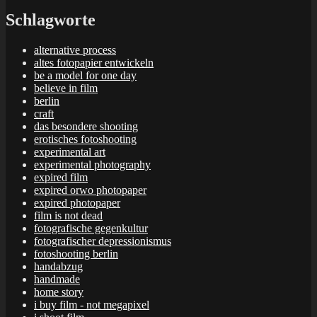
Schlagworte
alternative process
altes fotopapier entwickeln
be a model for one day
believe in film
berlin
craft
das besondere shooting
erotisches fotoshooting
experimental art
experimental photography
expired film
expired orwo photopaper
expired photopaper
film is not dead
fotografische gegenkultur
fotografischer depressionismus
fotoshooting berlin
handabzug
handmade
home story
i buy film - not megapixel