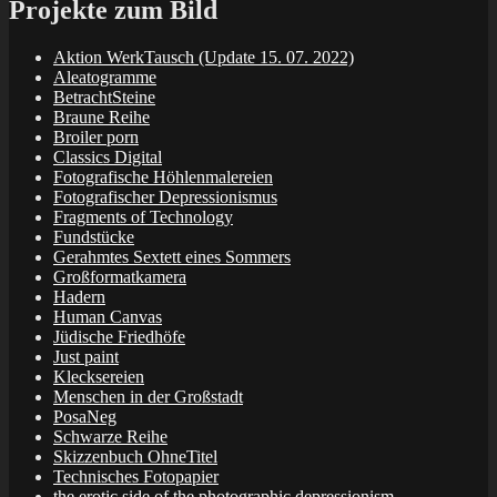
Projekte zum Bild
Aktion WerkTausch (Update 15. 07. 2022)
Aleatogramme
BetrachtSteine
Braune Reihe
Broiler porn
Classics Digital
Fotografische Höhlenmalereien
Fotografischer Depressionismus
Fragments of Technology
Fundstücke
Gerahmtes Sextett eines Sommers
Großformatkamera
Hadern
Human Canvas
Jüdische Friedhöfe
Just paint
Klecksereien
Menschen in der Großstadt
PosaNeg
Schwarze Reihe
Skizzenbuch OhneTitel
Technisches Fotopapier
the erotic side of the photographic depressionism