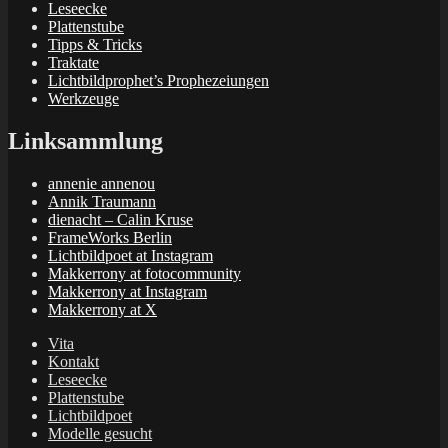
Leseecke
Plattenstube
Tipps & Tricks
Traktate
Lichtbildprophet’s Prophezeiungen
Werkzeuge
Linksammlung
annenie annenou
Annik Traumann
dienacht – Calin Kruse
FrameWorks Berlin
Lichtbildpoet at Instagram
Makkerrony at fotocommunity
Makkerrony at Instagram
Makkerrony at X
Vita
Kontakt
Leseecke
Plattenstube
Lichtbildpoet
Modelle gesucht