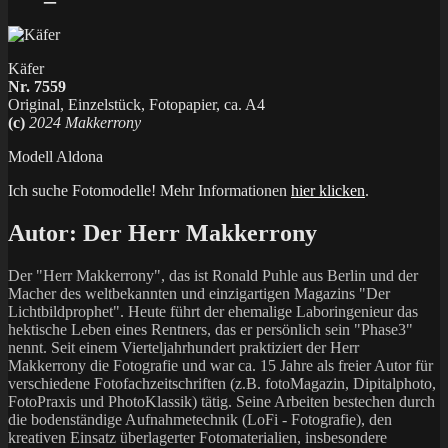
Käfer
Nr. 7559
Original, Einzelstück, Fotopapier, ca. A4
(c)
2024 Makkerrony
Modell Aldona
Ich suche Fotomodelle! Mehr Informationen
hier klicken
.
Autor:
Der Herr Makkerrony
Der "Herr Makkerrony", das ist Ronald Puhle aus Berlin und der
Macher des weltbekannten und einzigartigen Magazins "Der
Lichtbildprophet". Heute führt der ehemalige Laboringenieur das
hektische Leben eines Rentners, das er persönlich sein "Phase3"
nennt. Seit einem Vierteljahrhundert praktiziert der Herr
Makkerrony die Fotografie und war ca. 15 Jahre als freier Autor für
verschiedene Fotofachzeitschriften (z.B. fotoMagazin, Dipitalphoto,
FotoPraxis und PhotoKlassik) tätig. Seine Arbeiten bestechen durch
die bodenständige Aufnahmetechnik (LoFi - Fotografie), den
kreativen Einsatz überlagerter Fotomaterialien, insbesondere