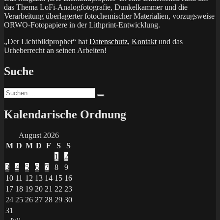
das Thema LoFi-Analogfotografie, Dunkelkammer und die
Verarbeitung überlagerter fotochemischer Materialien, vorzugsweise
ORWO-Fotopapiere in der Lithprint-Entwicklung.
„Der Lichtbildprophet“ hat
Datenschutz
,
Kontakt
und das
Urheberrecht an seinen Arbeiten!
Suche
Suchen
Suchen
nach:
Kalendarische Ordnung
August 2026
M
D
M
D
F
S
S
1
2
3
4
5
6
7
8
9
10
11
12
13
14
15
16
17
18
19
20
21
22
23
24
25
26
27
28
29
30
31