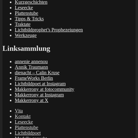
Kurzgeschichten
Leseecke
Plattenstube
Tipps & Tricks
Traktate
Lichtbildprophet’s Prophezeiungen
Werkzeuge
Linksammlung
annenie annenou
Annik Traumann
dienacht – Calin Kruse
FrameWorks Berlin
Lichtbildpoet at Instagram
Makkerrony at fotocommunity
Makkerrony at Instagram
Makkerrony at X
Vita
Kontakt
Leseecke
Plattenstube
Lichtbildpoet