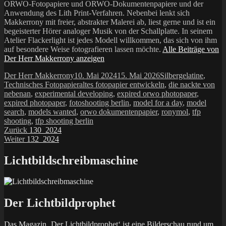
ORWO-Fotopapiere und ORWO-Dokumentenpapiere und der
Anwendung des Lith Print-Verfahren. Nebenbei lenkt sich
Makkerrony mit freier, abstrakter Malerei ab, liest gerne und ist ein
begeisterter Hörer analoger Musik von der Schallplatte. In seinem
Atelier Flackerlight ist jedes Modell willkommen, das sich von ihm
auf besondere Weise fotografieren lassen möchte.
Alle Beiträge von
Der Herr Makkerrony anzeigen
Autor
Veröffentlicht
Kategorien
Der Herr Makkerrony
10. Mai 2024
15. Mai 2026
Silbergelatine
,
am
Schlagwörter
Technisches Fotopapier
altes fotopapier entwickeln
,
die nackte von
nebenan
,
experimental developing
,
expired orwo photopaper
,
expired photopaper
,
fotoshooting berlin
,
model for a day
,
model
search
,
models wanted
,
orwo dokumentenpapier
,
ronymol
,
tfp
shooting
,
tfp shooting berlin
Beitragsnavigation
Vorheriger
Zurück
130_2024
Nächster
Beitrag:
Weiter
132_2024
Beitrag:
Lichtbildschreibmaschine
Der Lichtbildprophet
Das Magazin ‚Der Lichtbildprophet‘ ist eine Bilderschau rund um