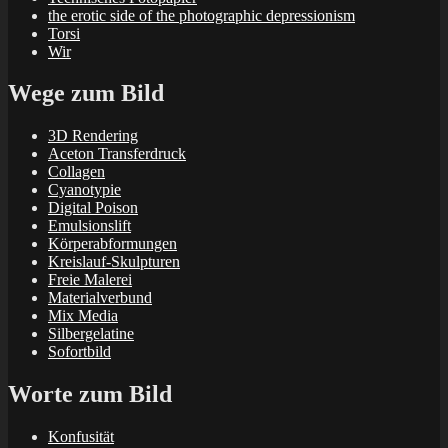
the erotic side of the photographic depressionism
Torsi
Wir
Wege zum Bild
3D Rendering
Aceton Transferdruck
Collagen
Cyanotypie
Digital Poison
Emulsionslift
Körperabformungen
Kreislauf-Skulpturen
Freie Malerei
Materialverbund
Mix Media
Silbergelatine
Sofortbild
Worte zum Bild
Konfusität