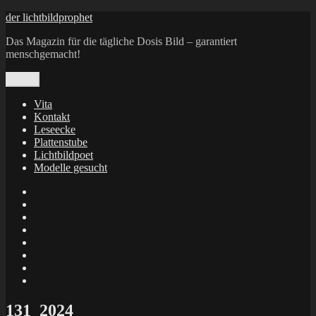
Zum
der lichtbildprophet
Inhalt
Das Magazin für die tägliche Dosis Bild – garantiert
springen
menschgemacht!
Menü
Vita
Kontakt
Leseecke
Plattenstube
Lichtbildpoet
Modelle gesucht
annenie
annenou
Annik
Traumann
dienacht
–
FrameWorks
Calin
Berlin
Lichtbildpoet
Kruse
at
Makkerrony
Instagram
at
Makkerrony
fotocommunity
at
Makkerrony
Instagram
at
X
131_2024