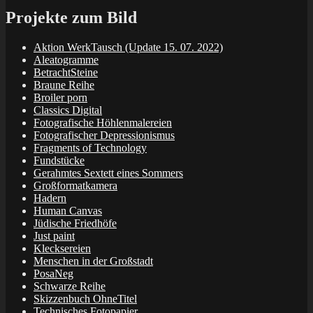
Projekte zum Bild
Aktion WerkTausch (Update 15. 07. 2022)
Aleatogramme
BetrachtSteine
Braune Reihe
Broiler porn
Classics Digital
Fotografische Höhlenmalereien
Fotografischer Depressionismus
Fragments of Technology
Fundstücke
Gerahmtes Sextett eines Sommers
Großformatkamera
Hadern
Human Canvas
Jüdische Friedhöfe
Just paint
Klecksereien
Menschen in der Großstadt
PosaNeg
Schwarze Reihe
Skizzenbuch OhneTitel
Technisches Fotopapier