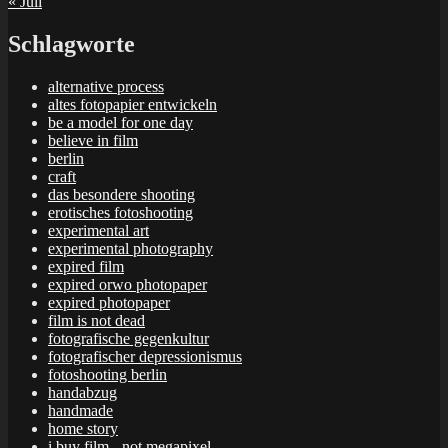
« Juli
Schlagworte
alternative process
altes fotopapier entwickeln
be a model for one day
believe in film
berlin
craft
das besondere shooting
erotisches fotoshooting
experimental art
experimental photography
expired film
expired orwo photopaper
expired photopaper
film is not dead
fotografische gegenkultur
fotografischer depressionismus
fotoshooting berlin
handabzug
handmade
home story
i buy film - not megapixel