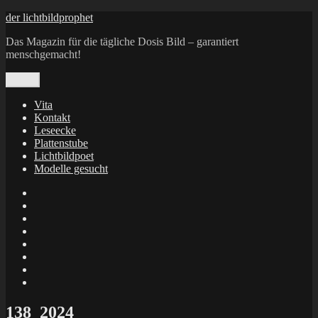
Zum
der lichtbildprophet
Inhalt
Das Magazin für die tägliche Dosis Bild – garantiert
springen
menschgemacht!
Menü
Vita
Kontakt
Leseecke
Plattenstube
Lichtbildpoet
Modelle gesucht
annenie
annenou
Annik
Traumann
dienacht
–
FrameWorks
Calin
Berlin
Lichtbildpoet
Kruse
at
Makkerrony
Instagram
at
Makkerrony
fotocommunity
at
Makkerrony
Instagram
at
X
138_2024