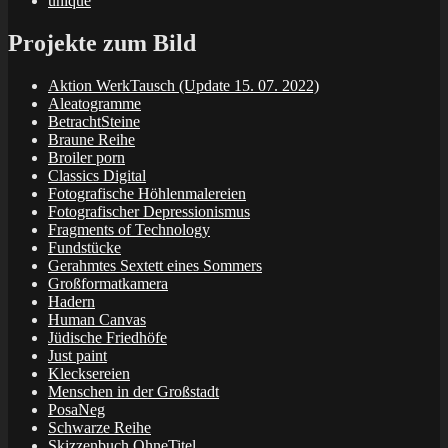
unique
Projekte zum Bild
Aktion WerkTausch (Update 15. 07. 2022)
Aleatogramme
BetrachtSteine
Braune Reihe
Broiler porn
Classics Digital
Fotografische Höhlenmalereien
Fotografischer Depressionismus
Fragments of Technology
Fundstücke
Gerahmtes Sextett eines Sommers
Großformatkamera
Hadern
Human Canvas
Jüdische Friedhöfe
Just paint
Klecksereien
Menschen in der Großstadt
PosaNeg
Schwarze Reihe
Skizzenbuch OhneTitel