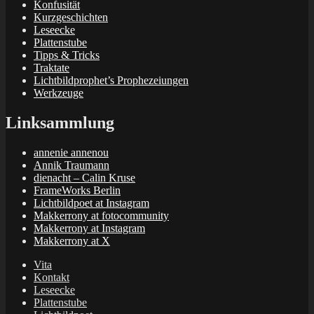
Konfusität
Kurzgeschichten
Leseecke
Plattenstube
Tipps & Tricks
Traktate
Lichtbildprophet’s Prophezeiungen
Werkzeuge
Linksammlung
annenie annenou
Annik Traumann
dienacht – Calin Kruse
FrameWorks Berlin
Lichtbildpoet at Instagram
Makkerrony at fotocommunity
Makkerrony at Instagram
Makkerrony at X
Vita
Kontakt
Leseecke
Plattenstube