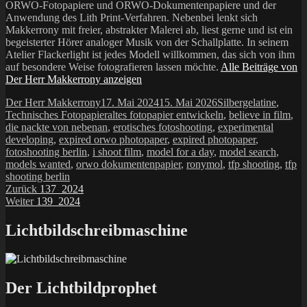
ORWO-Fotopapiere und ORWO-Dokumentenpapiere und der
Anwendung des Lith Print-Verfahren. Nebenbei lenkt sich
Makkerrony mit freier, abstrakter Malerei ab, liest gerne und ist ein
begeisterter Hörer analoger Musik von der Schallplatte. In seinem
Atelier Flackerlight ist jedes Modell willkommen, das sich von ihm
auf besondere Weise fotografieren lassen möchte.
Alle Beiträge von
Der Herr Makkerrony anzeigen
Autor
Veröffentlicht
Kategorien
Der Herr Makkerrony
17. Mai 2024
15. Mai 2026
Silbergelatine
,
am
Schlagwörter
Technisches Fotopapier
altes fotopapier entwickeln
,
believe in film
,
die nackte von nebenan
,
erotisches fotoshooting
,
experimental
developing
,
expired orwo photopaper
,
expired photopaper
,
fotoshooting berlin
,
i shoot film
,
model for a day
,
model search
,
models wanted
,
orwo dokumentenpapier
,
ronymol
,
tfp shooting
,
tfp
shooting berlin
Beitragsnavigation
Vorheriger
Zurück
137_2024
Nächster
Beitrag:
Weiter
139_2024
Beitrag:
Lichtbildschreibmaschine
Der Lichtbildprophet