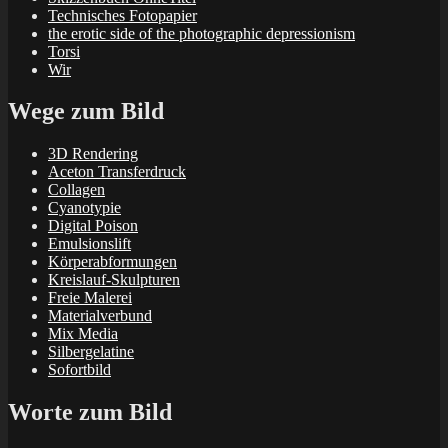
Technisches Fotopapier
the erotic side of the photographic depressionism
Torsi
Wir
Wege zum Bild
3D Rendering
Aceton Transferdruck
Collagen
Cyanotypie
Digital Poison
Emulsionslift
Körperabformungen
Kreislauf-Skulpturen
Freie Malerei
Materialverbund
Mix Media
Silbergelatine
Sofortbild
Worte zum Bild