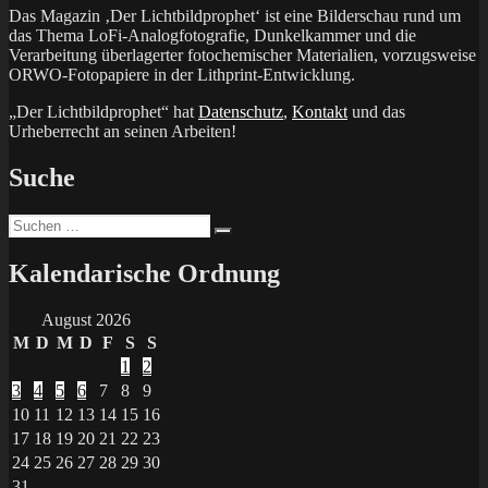
Das Magazin ‚Der Lichtbildprophet‘ ist eine Bilderschau rund um
das Thema LoFi-Analogfotografie, Dunkelkammer und die
Verarbeitung überlagerter fotochemischer Materialien, vorzugsweise
ORWO-Fotopapiere in der Lithprint-Entwicklung.
„Der Lichtbildprophet“ hat
Datenschutz
,
Kontakt
und das
Urheberrecht an seinen Arbeiten!
Suche
Suchen
Suchen
nach:
Kalendarische Ordnung
August 2026
M
D
M
D
F
S
S
1
2
3
4
5
6
7
8
9
10
11
12
13
14
15
16
17
18
19
20
21
22
23
24
25
26
27
28
29
30
31