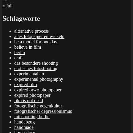
« Juli
Schlagworte
alternative process
altes fotopapier entwickeln
be a model for one day
believe in film
berlin
craft
das besondere shooting
erotisches fotoshooting
experimental art
experimental photography
expired film
expired orwo photopaper
expired photopaper
film is not dead
fotografische gegenkultur
fotografischer depressionismus
fotoshooting berlin
handabzug
handmade
home story