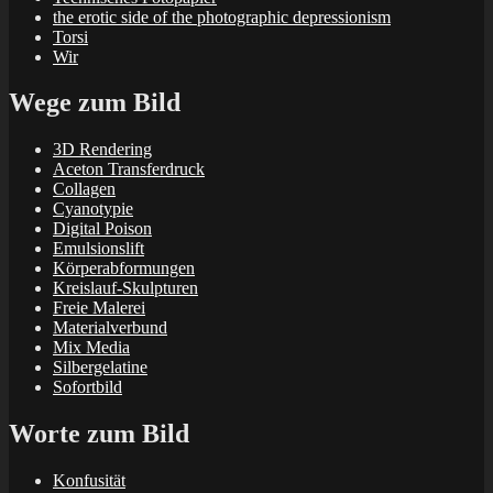
the erotic side of the photographic depressionism
Torsi
Wir
Wege zum Bild
3D Rendering
Aceton Transferdruck
Collagen
Cyanotypie
Digital Poison
Emulsionslift
Körperabformungen
Kreislauf-Skulpturen
Freie Malerei
Materialverbund
Mix Media
Silbergelatine
Sofortbild
Worte zum Bild
Konfusität