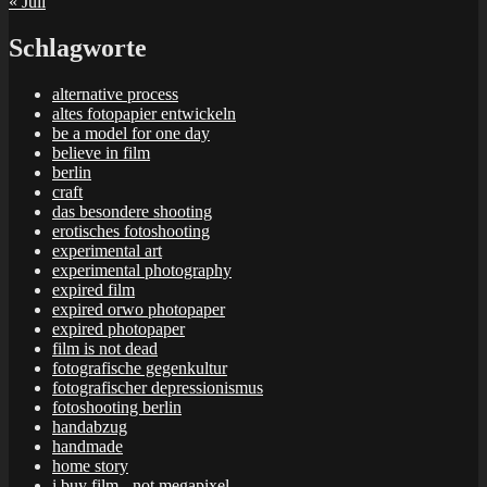
« Juli
Schlagworte
alternative process
altes fotopapier entwickeln
be a model for one day
believe in film
berlin
craft
das besondere shooting
erotisches fotoshooting
experimental art
experimental photography
expired film
expired orwo photopaper
expired photopaper
film is not dead
fotografische gegenkultur
fotografischer depressionismus
fotoshooting berlin
handabzug
handmade
home story
i buy film - not megapixel