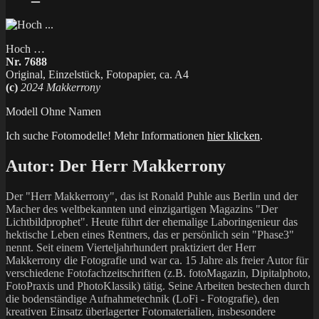
Hoch …
Nr. 7688
Original, Einzelstück, Fotopapier, ca. A4
(c)
2024 Makkerrony
Modell Ohne Namen
Ich suche Fotomodelle! Mehr Informationen
hier klicken
.
Autor:
Der Herr Makkerrony
Der "Herr Makkerrony", das ist Ronald Puhle aus Berlin und der
Macher des weltbekannten und einzigartigen Magazins "Der
Lichtbildprophet". Heute führt der ehemalige Laboringenieur das
hektische Leben eines Rentners, das er persönlich sein "Phase3"
nennt. Seit einem Vierteljahrhundert praktiziert der Herr
Makkerrony die Fotografie und war ca. 15 Jahre als freier Autor für
verschiedene Fotofachzeitschriften (z.B. fotoMagazin, Dipitalphoto,
FotoPraxis und PhotoKlassik) tätig. Seine Arbeiten bestechen durch
die bodenständige Aufnahmetechnik (LoFi - Fotografie), den
kreativen Einsatz überlagerter Fotomaterialien, insbesondere