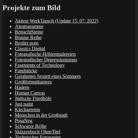
Projekte zum Bild
Aktion WerkTausch (Update 15. 07. 2022)
Aleatogramme
BetrachtSteine
Braune Reihe
Broiler porn
Classics Digital
Fotografische Höhlenmalereien
Fotografischer Depressionismus
Fragments of Technology
Fundstücke
Gerahmtes Sextett eines Sommers
Großformatkamera
Hadern
Human Canvas
Jüdische Friedhöfe
Just paint
Klecksereien
Menschen in der Großstadt
PosaNeg
Schwarze Reihe
Skizzenbuch OhneTitel
Technisches Fotopapier