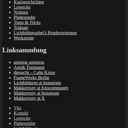
Kurzgeschichten
Leseecke
Notizen
Plattenstube
Tipps & Tricks
Traktate
Lichtbildprophet’s Prophezeiungen
Werkzeuge
Linksammlung
annenie annenou
Annik Traumann
dienacht – Calin Kruse
FrameWorks Berlin
Lichtbildpoet at Instagram
Makkerrony at fotocommunity
Makkerrony at Instagram
Makkerrony at X
Vita
Kontakt
Leseecke
Plattenstube