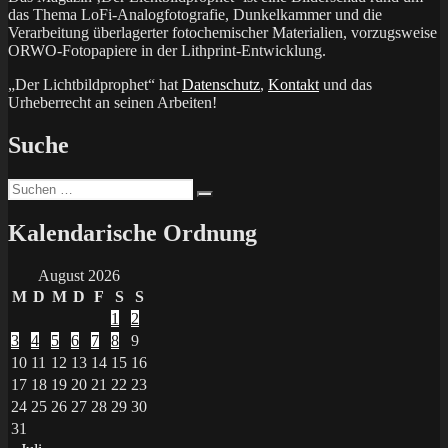
das Thema LoFi-Analogfotografie, Dunkelkammer und die
Verarbeitung überlagerter fotochemischer Materialien, vorzugsweise
ORWO-Fotopapiere in der Lithprint-Entwicklung.
„Der Lichtbildprophet“ hat
Datenschutz
,
Kontakt
und das
Urheberrecht an seinen Arbeiten!
Suche
Suchen
Suchen
nach:
Kalendarische Ordnung
August 2026
M
D
M
D
F
S
S
1
2
3
4
5
6
7
8
9
10
11
12
13
14
15
16
17
18
19
20
21
22
23
24
25
26
27
28
29
30
31