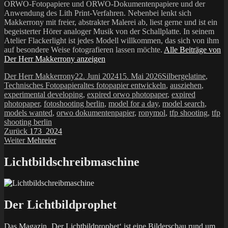
ORWO-Fotopapiere und ORWO-Dokumentenpapiere und der
Anwendung des Lith Print-Verfahren. Nebenbei lenkt sich
Makkerrony mit freier, abstrakter Malerei ab, liest gerne und ist ein
begeisterter Hörer analoger Musik von der Schallplatte. In seinem
Atelier Flackerlight ist jedes Modell willkommen, das sich von ihm
auf besondere Weise fotografieren lassen möchte.
Alle Beiträge von
Der Herr Makkerrony anzeigen
Autor
Veröffentlicht
Kategorien
Der Herr Makkerrony
22. Juni 2024
15. Mai 2026
Silbergelatine
,
am
Schlagwörter
Technisches Fotopapier
altes fotopapier entwickeln
,
ausziehen
,
experimental developing
,
expired orwo photopaper
,
expired
photopaper
,
fotoshooting berlin
,
model for a day
,
model search
,
models wanted
,
orwo dokumentenpapier
,
ronymol
,
tfp shooting
,
tfp
shooting berlin
Beitragsnavigation
Vorheriger
Zurück
173_2024
Nächster
Beitrag:
Weiter
Mehreier
Beitrag:
Lichtbildschreibmaschine
Der Lichtbildprophet
Das Magazin ‚Der Lichtbildprophet‘ ist eine Bilderschau rund um