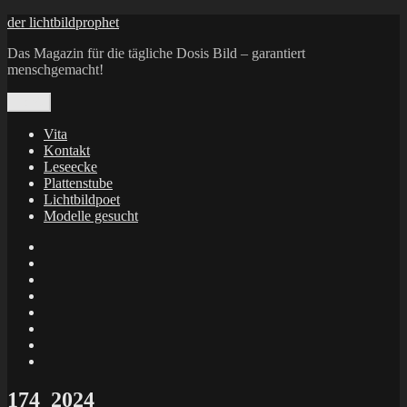
Zum
der lichtbildprophet
Inhalt
Das Magazin für die tägliche Dosis Bild – garantiert
springen
menschgemacht!
Menü
Vita
Kontakt
Leseecke
Plattenstube
Lichtbildpoet
Modelle gesucht
annenie
annenou
Annik
Traumann
dienacht
–
FrameWorks
Calin
Berlin
Lichtbildpoet
Kruse
at
Makkerrony
Instagram
at
Makkerrony
fotocommunity
at
Makkerrony
Instagram
at
X
174_2024