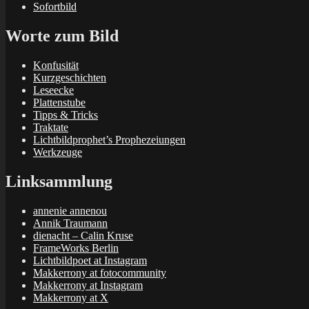
Sofortbild
Worte zum Bild
Konfusität
Kurzgeschichten
Leseecke
Plattenstube
Tipps & Tricks
Traktate
Lichtbildprophet’s Prophezeiungen
Werkzeuge
Linksammlung
annenie annenou
Annik Traumann
dienacht – Calin Kruse
FrameWorks Berlin
Lichtbildpoet at Instagram
Makkerrony at fotocommunity
Makkerrony at Instagram
Makkerrony at X