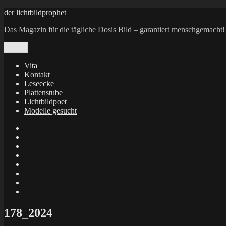
Zum
der lichtbildprophet
Inhalt
Das Magazin für die tägliche Dosis Bild – garantiert menschgemacht!
springen
Menü
Vita
Kontakt
Leseecke
Plattenstube
Lichtbildpoet
Modelle gesucht
annenie
annenou
Annik
Traumann
dienacht
–
FrameWorks
Calin
Berlin
Lichtbildpoet
Kruse
at
Makkerrony
Instagram
at
Makkerrony
fotocommunity
at
Makkerrony
Instagram
at
X
178_2024