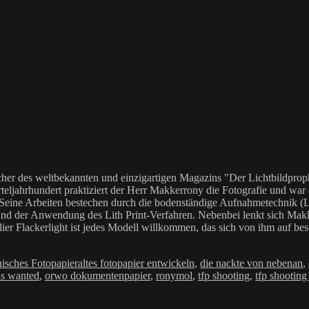
her des weltbekannten und einzigartigen Magazins "Der Lichtbildproph
teljahrhundert praktiziert der Herr Makkerrony die Fotografie und war c
 Seine Arbeiten bestechen durch die bodenständige Aufnahmetechnik (LoF
Anwendung des Lith Print-Verfahren. Nebenbei lenkt sich Makkerrony 
elier Flackerlight ist jedes Modell willkommen, das sich von ihm auf be
Schlagwörter
isches Fotopapier
altes fotopapier entwickeln
,
die nackte von nebenan
,
s wanted
,
orwo dokumentenpapier
,
ronymol
,
tfp shooting
,
tfp shooting