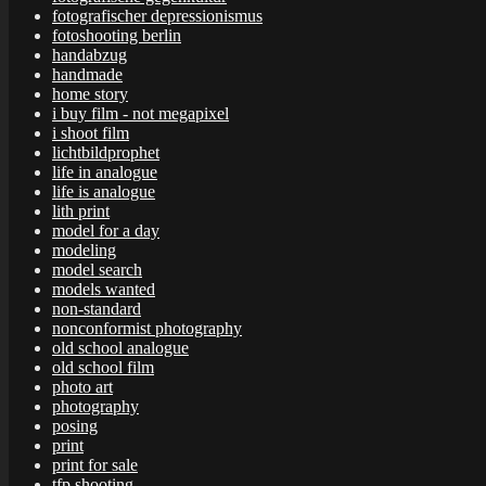
fotografischer depressionismus
fotoshooting berlin
handabzug
handmade
home story
i buy film - not megapixel
i shoot film
lichtbildprophet
life in analogue
life is analogue
lith print
model for a day
modeling
model search
models wanted
non-standard
nonconformist photography
old school analogue
old school film
photo art
photography
posing
print
print for sale
tfp shooting