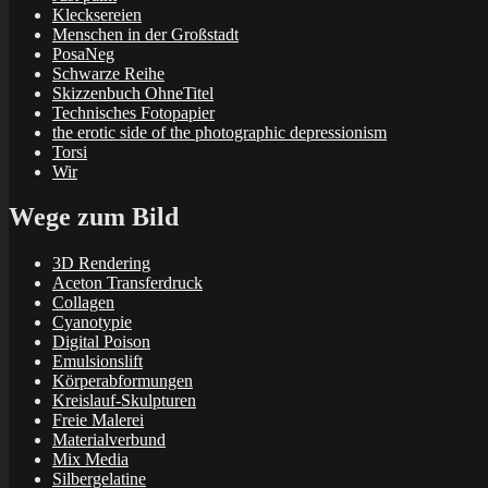
Klecksereien
Menschen in der Großstadt
PosaNeg
Schwarze Reihe
Skizzenbuch OhneTitel
Technisches Fotopapier
the erotic side of the photographic depressionism
Torsi
Wir
Wege zum Bild
3D Rendering
Aceton Transferdruck
Collagen
Cyanotypie
Digital Poison
Emulsionslift
Körperabformungen
Kreislauf-Skulpturen
Freie Malerei
Materialverbund
Mix Media
Silbergelatine