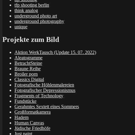
tfp shooting berlin
think analog
underground photo art
underground photography
unique
Projekte zum Bild
Aktion WerkTausch (Update 15. 07. 2022)
Aleatogramme
BetrachtSteine
Braune Reihe
Broiler porn
Classics Digital
Fotografische Höhlenmalereien
Fotografischer Depressionismus
Fragments of Technology
Fundstücke
Gerahmtes Sextett eines Sommers
Großformatkamera
Hadern
Human Canvas
Jüdische Friedhöfe
Just paint