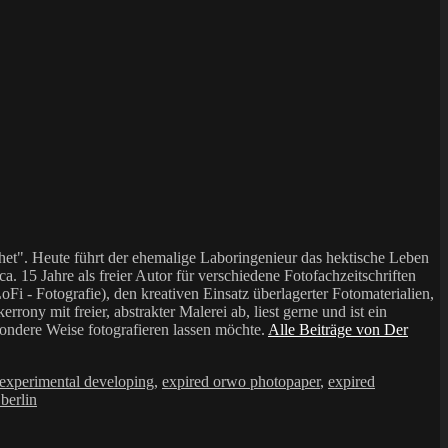
et". Heute führt der ehemalige Laboringenieur das hektische Leben
a. 15 Jahre als freier Autor für verschiedene Fotofachzeitschriften
i - Fotografie), den kreativen Einsatz überlagerter Fotomaterialien,
mit freier, abstrakter Malerei ab, liest gerne und ist ein
sondere Weise fotografieren lassen möchte.
Alle Beiträge von Der
experimental developing
,
expired orwo photopaper
,
expired
 berlin