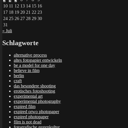
10
11
12
13
14
15
16
17
18
19
20
21
22
23
24
25
26
27
28
29
30
31
« Juli
Schlagworte
alternative process
altes fotopapier entwickeln
be a model for one day
believe in film
berlin
craft
das besondere shooting
erotisches fotoshooting
experimental art
experimental photography
expired film
expired orwo photopaper
expired photopaper
film is not dead
fotografische gegenkultur