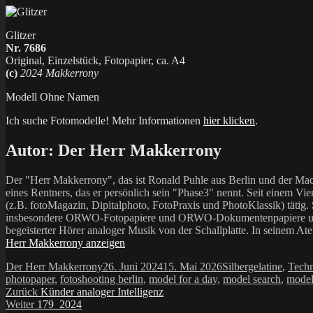
Glitzer
Nr. 7686
Original, Einzelstück, Fotopapier, ca. A4
(c)
2024 Makkerrony
Modell Ohne Namen
Ich suche Fotomodelle! Mehr Informationen
hier klicken
.
Autor:
Der Herr Makkerrony
Der "Herr Makkerrony", das ist Ronald Puhle aus Berlin und der Mac
eines Rentners, das er persönlich sein "Phase3" nennt. Seit einem Vier
(z.B. fotoMagazin, Dipitalphoto, FotoPraxis und PhotoKlassik) tätig.
insbesondere ORWO-Fotopapiere und ORWO-Dokumentenpapiere und der 
begeisterter Hörer analoger Musik von der Schallplatte. In seinem At
Herr Makkerrony anzeigen
Autor
Veröffentlicht
Kategorien
Der Herr Makkerrony
26. Juni 2024
15. Mai 2026
Silbergelatine
,
Techn
am
photopaper
,
fotoshooting berlin
,
model for a day
,
model search
,
model
Beitragsnavigation
Vorheriger
Zurück
Künder analoger Intelligenz
Nächster
Beitrag:
Weiter
179_2024