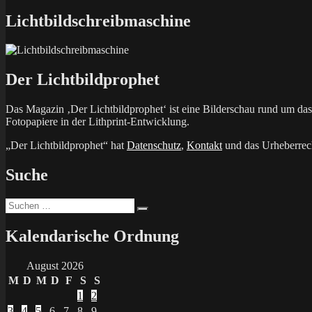
Beitrag:
Lichtbildschreibmaschine
Der Lichtbildprophet
Das Magazin ‚Der Lichtbildprophet‘ ist eine Bilderschau rund um d
Fotopapiere in der Lithprint-Entwicklung.
„Der Lichtbildprophet“ hat
Datenschutz
,
Kontakt
und das Urheberrech
Suche
Suchen
Suchen
nach:
Kalendarische Ordnung
August 2026
M
D
M
D
F
S
S
1
2
3
4
5
6
7
8
9