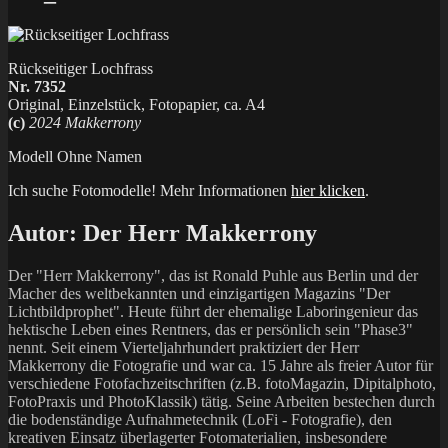
Rückseitiger Lochfrass
Nr. 7352
Original, Einzelstück, Fotopapier, ca. A4
(c)
2024 Makkerrony
Modell Ohne Namen
Ich suche Fotomodelle! Mehr Informationen
hier klicken
.
Autor:
Der Herr Makkerrony
Der "Herr Makkerrony", das ist Ronald Puhle aus Berlin und der
Macher des weltbekannten und einzigartigen Magazins "Der
Lichtbildprophet". Heute führt der ehemalige Laboringenieur das
hektische Leben eines Rentners, das er persönlich sein "Phase3"
nennt. Seit einem Vierteljahrhundert praktiziert der Herr
Makkerrony die Fotografie und war ca. 15 Jahre als freier Autor für
verschiedene Fotofachzeitschriften (z.B. fotoMagazin, Dipitalphoto,
FotoPraxis und PhotoKlassik) tätig. Seine Arbeiten bestechen durch
die bodenständige Aufnahmetechnik (LoFi - Fotografie), den
kreativen Einsatz überlagerter Fotomaterialien, insbesondere