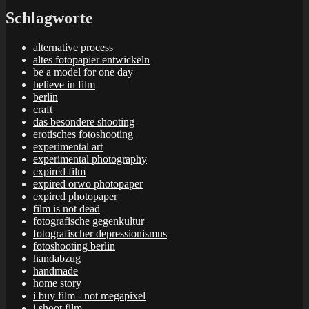
Schlagworte
alternative process
altes fotopapier entwickeln
be a model for one day
believe in film
berlin
craft
das besondere shooting
erotisches fotoshooting
experimental art
experimental photography
expired film
expired orwo photopaper
expired photopaper
film is not dead
fotografische gegenkultur
fotografischer depressionismus
fotoshooting berlin
handabzug
handmade
home story
i buy film - not megapixel
i shoot film