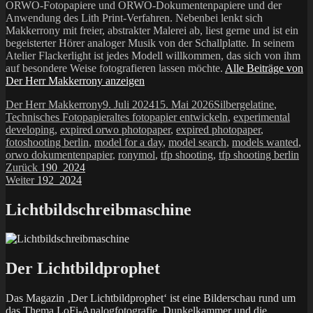
ORWO-Fotopapiere und ORWO-Dokumentenpapiere und der
Anwendung des Lith Print-Verfahren. Nebenbei lenkt sich
Makkerrony mit freier, abstrakter Malerei ab, liest gerne und ist ein
begeisterter Hörer analoger Musik von der Schallplatte. In seinem
Atelier Flackerlight ist jedes Modell willkommen, das sich von ihm
auf besondere Weise fotografieren lassen möchte.
Alle Beiträge von
Der Herr Makkerrony anzeigen
Autor
Veröffentlicht
Kategorien
Der Herr Makkerrony
9. Juli 2024
15. Mai 2026
Silbergelatine
,
am
Schlagwörter
Technisches Fotopapier
altes fotopapier entwickeln
,
experimental
developing
,
expired orwo photopaper
,
expired photopaper
,
fotoshooting berlin
,
model for a day
,
model search
,
models wanted
,
orwo dokumentenpapier
,
ronymol
,
tfp shooting
,
tfp shooting berlin
Beitragsnavigation
Vorheriger
Zurück
190_2024
Nächster
Beitrag:
Weiter
192_2024
Beitrag:
Lichtbildschreibmaschine
Der Lichtbildprophet
Das Magazin ‚Der Lichtbildprophet‘ ist eine Bilderschau rund um
das Thema LoFi-Analogfotografie, Dunkelkammer und die