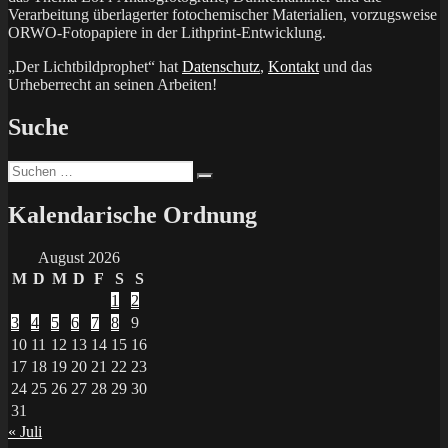
Verarbeitung überlagerter fotochemischer Materialien, vorzugsweise
ORWO-Fotopapiere in der Lithprint-Entwicklung.
„Der Lichtbildprophet“ hat
Datenschutz
,
Kontakt
und das
Urheberrecht an seinen Arbeiten!
Suche
Suchen
Suchen
nach:
Kalendarische Ordnung
August 2026
M
D
M
D
F
S
S
1
2
3
4
5
6
7
8
9
10
11
12
13
14
15
16
17
18
19
20
21
22
23
24
25
26
27
28
29
30
31
« Juli