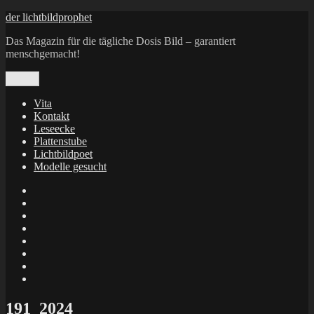
Zum
der lichtbildprophet
Inhalt
Das Magazin für die tägliche Dosis Bild – garantiert
springen
menschgemacht!
Menü
Vita
Kontakt
Leseecke
Plattenstube
Lichtbildpoet
Modelle gesucht
annenie
annenou
Annik
Traumann
dienacht
–
FrameWorks
Calin
Berlin
Lichtbildpoet
Kruse
at
Makkerrony
Instagram
at
Makkerrony
fotocommunity
at
Makkerrony
Instagram
at
X
191_2024