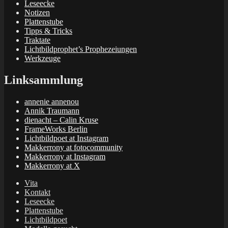
Leseecke
Notizen
Plattenstube
Tipps & Tricks
Traktate
Lichtbildprophet’s Prophezeiungen
Werkzeuge
Linksammlung
annenie annenou
Annik Traumann
dienacht – Calin Kruse
FrameWorks Berlin
Lichtbildpoet at Instagram
Makkerrony at fotocommunity
Makkerrony at Instagram
Makkerrony at X
Vita
Kontakt
Leseecke
Plattenstube
Lichtbildpoet