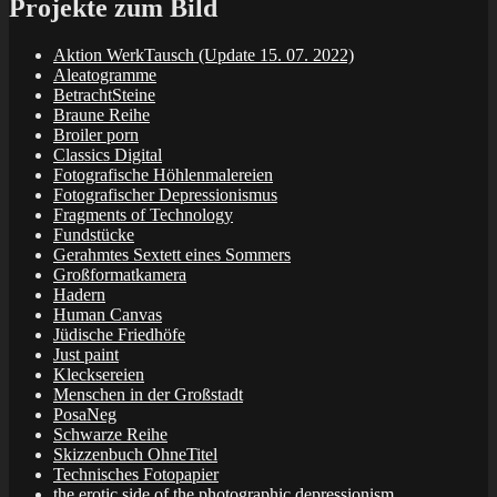
Projekte zum Bild
Aktion WerkTausch (Update 15. 07. 2022)
Aleatogramme
BetrachtSteine
Braune Reihe
Broiler porn
Classics Digital
Fotografische Höhlenmalereien
Fotografischer Depressionismus
Fragments of Technology
Fundstücke
Gerahmtes Sextett eines Sommers
Großformatkamera
Hadern
Human Canvas
Jüdische Friedhöfe
Just paint
Klecksereien
Menschen in der Großstadt
PosaNeg
Schwarze Reihe
Skizzenbuch OhneTitel
Technisches Fotopapier
the erotic side of the photographic depressionism