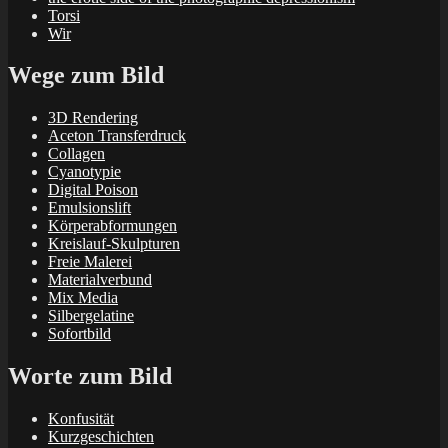
Torsi
Wir
Wege zum Bild
3D Rendering
Aceton Transferdruck
Collagen
Cyanotypie
Digital Poison
Emulsionslift
Körperabformungen
Kreislauf-Skulpturen
Freie Malerei
Materialverbund
Mix Media
Silbergelatine
Sofortbild
Worte zum Bild
Konfusität
Kurzgeschichten