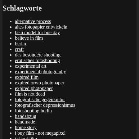
Schlagworte
alternative process
altes fotopapier entwickeln
be a model for one day
believe in film
berlin
craft
das besondere shooting
erotisches fotoshooting
experimental art
experimental photography
expired film
expired orwo photopaper
expired photopaper
film is not dead
fotografische gegenkultur
fotografischer depressionismus
fotoshooting berlin
handabzug
handmade
home story
i buy film - not megapixel
i shoot film