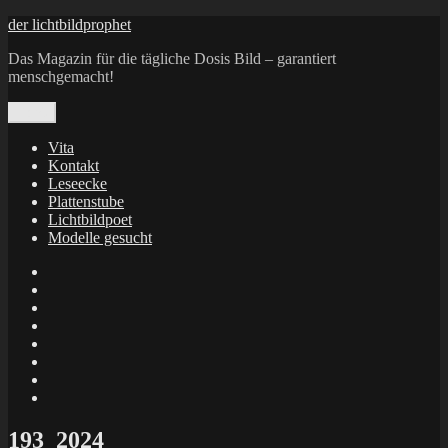
Zum
der lichtbildprophet
Inhalt
Das Magazin für die tägliche Dosis Bild – garantiert
springen
menschgemacht!
Menü
Vita
Kontakt
Leseecke
Plattenstube
Lichtbildpoet
Modelle gesucht
annenie
annenou
Annik
Traumann
dienacht
–
FrameWorks
Calin
Berlin
Lichtbildpoet
Kruse
at
Makkerrony
Instagram
at
Makkerrony
fotocommunity
at
Makkerrony
Instagram
at
X
193_2024