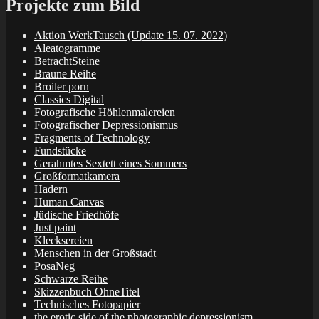
Projekte zum Bild
Aktion WerkTausch (Update 15. 07. 2022)
Aleatogramme
BetrachtSteine
Braune Reihe
Broiler porn
Classics Digital
Fotografische Höhlenmalereien
Fotografischer Depressionismus
Fragments of Technology
Fundstücke
Gerahmtes Sextett eines Sommers
Großformatkamera
Hadern
Human Canvas
Jüdische Friedhöfe
Just paint
Klecksereien
Menschen in der Großstadt
PosaNeg
Schwarze Reihe
Skizzenbuch OhneTitel
Technisches Fotopapier
the erotic side of the photographic depressionism