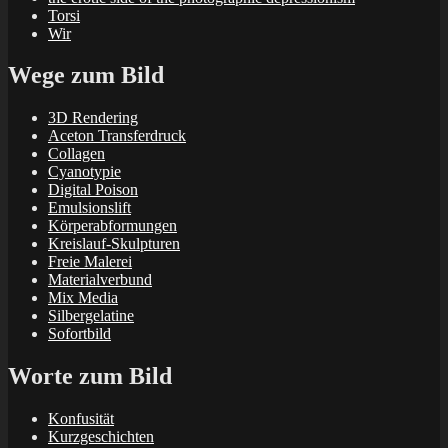
Torsi
Wir
Wege zum Bild
3D Rendering
Aceton Transferdruck
Collagen
Cyanotypie
Digital Poison
Emulsionslift
Körperabformungen
Kreislauf-Skulpturen
Freie Malerei
Materialverbund
Mix Media
Silbergelatine
Sofortbild
Worte zum Bild
Konfusität
Kurzgeschichten