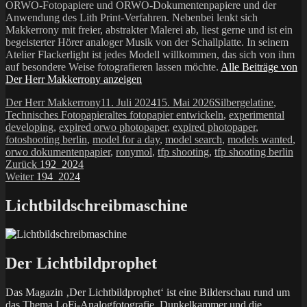
ORWO-Fotopapiere und ORWO-Dokumentenpapiere und der
Anwendung des Lith Print-Verfahren. Nebenbei lenkt sich
Makkerrony mit freier, abstrakter Malerei ab, liest gerne und ist ein
begeisterter Hörer analoger Musik von der Schallplatte. In seinem
Atelier Flackerlight ist jedes Modell willkommen, das sich von ihm
auf besondere Weise fotografieren lassen möchte.
Alle Beiträge von
Der Herr Makkerrony anzeigen
Autor
Veröffentlicht
Kategorien
Der Herr Makkerrony
11. Juli 2024
15. Mai 2026
Silbergelatine
,
am
Schlagwörter
Technisches Fotopapier
altes fotopapier entwickeln
,
experimental
developing
,
expired orwo photopaper
,
expired photopaper
,
fotoshooting berlin
,
model for a day
,
model search
,
models wanted
,
orwo dokumentenpapier
,
ronymol
,
tfp shooting
,
tfp shooting berlin
Beitragsnavigation
Vorheriger
Zurück
192_2024
Nächster
Beitrag:
Weiter
194_2024
Beitrag:
Lichtbildschreibmaschine
Der Lichtbildprophet
Das Magazin ‚Der Lichtbildprophet‘ ist eine Bilderschau rund um
das Thema LoFi-Analogfotografie, Dunkelkammer und die