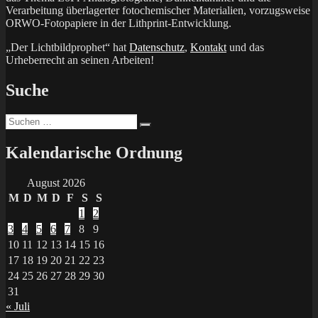
Verarbeitung überlagerter fotochemischer Materialien, vorzugsweise
ORWO-Fotopapiere in der Lithprint-Entwicklung.
„Der Lichtbildprophet“ hat
Datenschutz
,
Kontakt
und das
Urheberrecht an seinen Arbeiten!
Suche
Suchen
Suchen
nach:
Kalendarische Ordnung
August 2026
M
D
M
D
F
S
S
1
2
3
4
5
6
7
8
9
10
11
12
13
14
15
16
17
18
19
20
21
22
23
24
25
26
27
28
29
30
31
« Juli