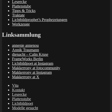
Leseecke
Plattenstube
Tipps & Tricks
Traktate
Lichtbildprophet’s Prophezeiungen
Werkzeuge
Linksammlung
annenie annenou
Annik Traumann
dienacht – Calin Kruse
FrameWorks Berlin
Lichtbildpoet at Instagram
Makkerrony at fotocommunity
Makkerrony at Instagram
Makkerrony at X
Vita
Kontakt
Leseecke
Plattenstube
Lichtbildpoet
Modelle gesucht