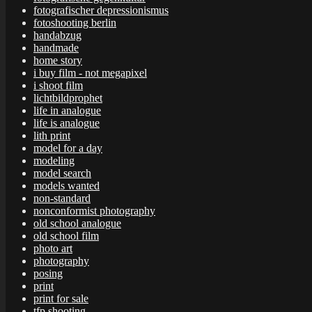
fotografischer depressionismus
fotoshooting berlin
handabzug
handmade
home story
i buy film - not megapixel
i shoot film
lichtbildprophet
life in analogue
life is analogue
lith print
model for a day
modeling
model search
models wanted
non-standard
nonconformist photography
old school analogue
old school film
photo art
photography
posing
print
print for sale
tfp shooting