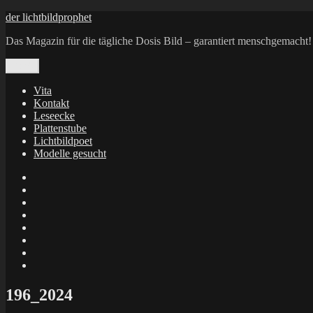
Zum
der lichtbildprophet
Inhalt
Das Magazin für die tägliche Dosis Bild – garantiert menschgemacht!
springen
Menü
Vita
Kontakt
Leseecke
Plattenstube
Lichtbildpoet
Modelle gesucht
annenie
annenou
Annik
Traumann
dienacht
–
FrameWorks
Calin
Berlin
Lichtbildpoet
Kruse
at
Makkerrony
Instagram
at
Makkerrony
fotocommunity
at
Makkerrony
Instagram
at
X
196_2024