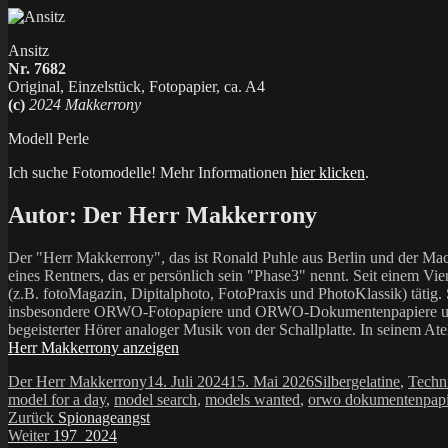
Ansitz
Nr. 7682
Original, Einzelstück, Fotopapier, ca. A4
(c)
2024 Makkerrony
Modell Perle
Ich suche Fotomodelle! Mehr Informationen
hier klicken
.
Autor:
Der Herr Makkerrony
Der "Herr Makkerrony", das ist Ronald Puhle aus Berlin und der Mac
eines Rentners, das er persönlich sein "Phase3" nennt. Seit einem Vier
(z.B. fotoMagazin, Dipitalphoto, FotoPraxis und PhotoKlassik) tätig.
insbesondere ORWO-Fotopapiere und ORWO-Dokumentenpapiere und der 
begeisterter Hörer analoger Musik von der Schallplatte. In seinem At
Herr Makkerrony anzeigen
Autor
Veröffentlicht
Kategorien
Der Herr Makkerrony
14. Juli 2024
15. Mai 2026
Silbergelatine
,
Techn
am
model for a day
,
model search
,
models wanted
,
orwo dokumentenpapi
Beitragsnavigation
Vorheriger
Zurück
Spionageangst
Nächster
Beitrag:
Weiter
197_2024