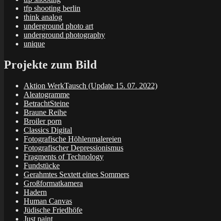
tfp shooting berlin
think analog
underground photo art
underground photography
unique
Projekte zum Bild
Aktion WerkTausch (Update 15. 07. 2022)
Aleatogramme
BetrachtSteine
Braune Reihe
Broiler porn
Classics Digital
Fotografische Höhlenmalereien
Fotografischer Depressionismus
Fragments of Technology
Fundstücke
Gerahmtes Sextett eines Sommers
Großformatkamera
Hadern
Human Canvas
Jüdische Friedhöfe
Just paint