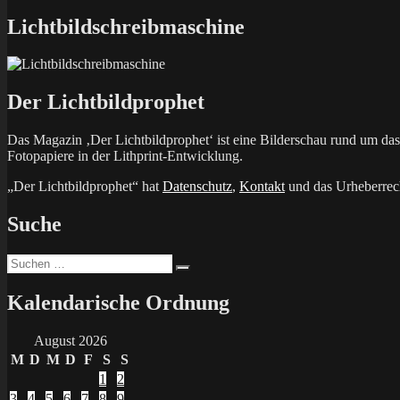
Beitrag:
Lichtbildschreibmaschine
Der Lichtbildprophet
Das Magazin ‚Der Lichtbildprophet‘ ist eine Bilderschau rund um d
Fotopapiere in der Lithprint-Entwicklung.
„Der Lichtbildprophet“ hat
Datenschutz
,
Kontakt
und das Urheberrech
Suche
Suchen
Suchen
nach:
Kalendarische Ordnung
August 2026
M
D
M
D
F
S
S
1
2
3
4
5
6
7
8
9