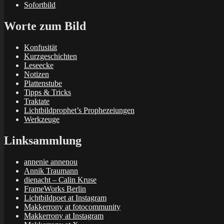
Sofortbild
Worte zum Bild
Konfusität
Kurzgeschichten
Leseecke
Notizen
Plattenstube
Tipps & Tricks
Traktate
Lichtbildprophet’s Prophezeiungen
Werkzeuge
Linksammlung
annenie annenou
Annik Traumann
dienacht – Calin Kruse
FrameWorks Berlin
Lichtbildpoet at Instagram
Makkerrony at fotocommunity
Makkerrony at Instagram