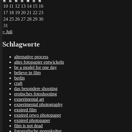
10
11
12
13
14
15
16
17
18
19
20
21
22
23
24
25
26
27
28
29
30
31
« Juli
Schlagworte
alternative process
altes fotopapier entwickeln
be a model for one day
believe in film
berlin
craft
das besondere shooting
erotisches fotoshooting
experimental art
experimental photography
expired film
expired orwo photopaper
expired photopaper
film is not dead
fotografische gegenkultur