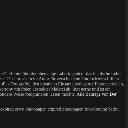
et". Heute führt der ehemalige Laboringenieur das hektische Leben
a. 15 Jahre als freier Autor für verschiedene Fotofachzeitschriften
i - Fotografie), den kreativen Einsatz überlagerter Fotomaterialien,
mit freier, abstrakter Malerei ab, liest gerne und ist ein
sondere Weise fotografieren lassen möchte.
Alle Beiträge von Der
,
expired orwo photopaper
,
expired photopaper
,
fotoshooting berlin
,