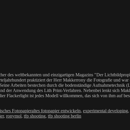
her des weltbekannten und einzigartigen Magazins "Der Lichtbildproph
teljahrhundert praktiziert der Herr Makkerrony die Fotografie und war c
 Seine Arbeiten bestechen durch die bodenständige Aufnahmetechnik (LoF
Anwendung des Lith Print-Verfahren. Nebenbei lenkt sich Makkerrony 
elier Flackerlight ist jedes Modell willkommen, das sich von ihm auf be
Schlagwörter
isches Fotopapier
altes fotopapier entwickeln
,
experimental developing
er
,
ronymol
,
tfp shooting
,
tfp shooting berlin