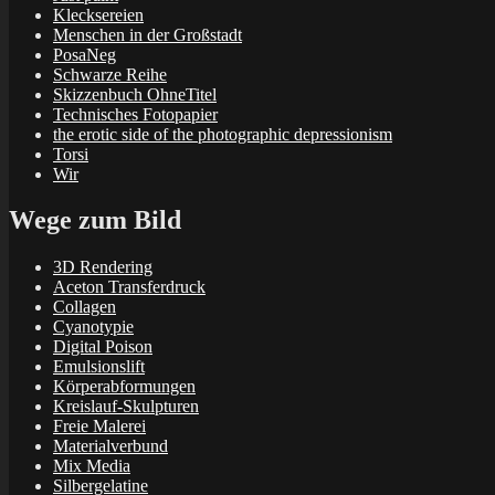
Klecksereien
Menschen in der Großstadt
PosaNeg
Schwarze Reihe
Skizzenbuch OhneTitel
Technisches Fotopapier
the erotic side of the photographic depressionism
Torsi
Wir
Wege zum Bild
3D Rendering
Aceton Transferdruck
Collagen
Cyanotypie
Digital Poison
Emulsionslift
Körperabformungen
Kreislauf-Skulpturen
Freie Malerei
Materialverbund
Mix Media
Silbergelatine