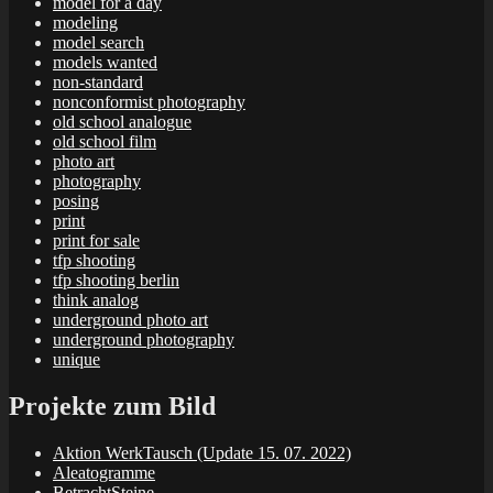
model for a day
modeling
model search
models wanted
non-standard
nonconformist photography
old school analogue
old school film
photo art
photography
posing
print
print for sale
tfp shooting
tfp shooting berlin
think analog
underground photo art
underground photography
unique
Projekte zum Bild
Aktion WerkTausch (Update 15. 07. 2022)
Aleatogramme
BetrachtSteine