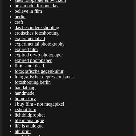
altes fotopapier entwickeln
be a model for one day
believe in film
berlin
craft
das besondere shooting
erotisches fotoshooting
experimental art
experimental photography
expired film
expired orwo photopaper
expired photopaper
film is not dead
fotografische gegenkultur
fotografischer depressionismus
fotoshooting berlin
handabzug
handmade
home story
i buy film - not megapixel
i shoot film
lichtbildprophet
life in analogue
life is analogue
lith print