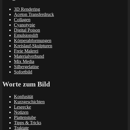
3D Rendering
Aceton Transferdruck
Collagen
Cyanotypie
Digital Poison
Emulsionslift
Körperabformungen
Kreislauf-Skulpturen
Freie Malerei
Materialverbund
Mix Media
Silbergelatine
Sofortbild
Worte zum Bild
Konfusität
Kurzgeschichten
Leseecke
Notizen
Plattenstube
Tipps & Tricks
Traktate