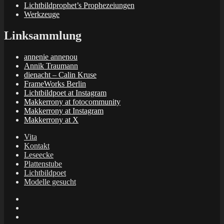
Lichtbildprophet’s Prophezeiungen
Werkzeuge
Linksammlung
annenie annenou
Annik Traumann
dienacht – Calin Kruse
FrameWorks Berlin
Lichtbildpoet at Instagram
Makkerrony at fotocommunity
Makkerrony at Instagram
Makkerrony at X
Vita
Kontakt
Leseecke
Plattenstube
Lichtbildpoet
Modelle gesucht
annenie
annenou
Annik
Traumann
dienacht