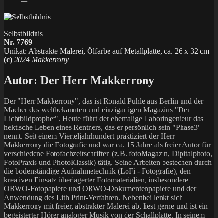
Selbstbildnis
Nr. 7769
Unikat: Abstrakte Malerei, Ölfarbe auf Metallplatte, ca. 26 x 32 cm
(c)
2024 Makkerrony
Autor:
Der Herr Makkerrony
Der "Herr Makkerrony", das ist Ronald Puhle aus Berlin und der
Macher des weltbekannten und einzigartigen Magazins "Der
Lichtbildprophet". Heute führt der ehemalige Laboringenieur das
hektische Leben eines Rentners, das er persönlich sein "Phase3"
nennt. Seit einem Vierteljahrhundert praktiziert der Herr
Makkerrony die Fotografie und war ca. 15 Jahre als freier Autor für
verschiedene Fotofachzeitschriften (z.B. fotoMagazin, Dipitalphoto,
FotoPraxis und PhotoKlassik) tätig. Seine Arbeiten bestechen durch
die bodenständige Aufnahmetechnik (LoFi - Fotografie), den
kreativen Einsatz überlagerter Fotomaterialien, insbesondere
ORWO-Fotopapiere und ORWO-Dokumentenpapiere und der
Anwendung des Lith Print-Verfahren. Nebenbei lenkt sich
Makkerrony mit freier, abstrakter Malerei ab, liest gerne und ist ein
begeisterter Hörer analoger Musik von der Schallplatte. In seinem