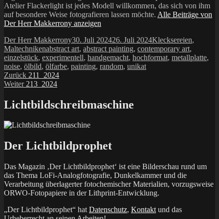
Atelier Flackerlight ist jedes Modell willkommen, das sich von ihm
auf besondere Weise fotografieren lassen möchte.
Alle Beiträge von
Der Herr Makkerrony anzeigen
Autor
Veröffentlicht
Kategorien
Der Herr Makkerrony
30. Juli 2024
26. Juli 2024
Klecksereien
,
Schlagwörter
am
Maltechniken
abstract art
,
abstract painting
,
contemporary art
,
einzelstück
,
experimentell
,
handgemacht
,
hochformat
,
metallplatte
,
noise
,
ölbild
,
ölfarbe
,
painting
,
random
,
unikat
Beitragsnavigation
Vorheriger
Zurück
211_2024
Nächster
Beitrag:
Weiter
213_2024
Beitrag:
Lichtbildschreibmaschine
Der Lichtbildprophet
Das Magazin ‚Der Lichtbildprophet‘ ist eine Bilderschau rund um
das Thema LoFi-Analogfotografie, Dunkelkammer und die
Verarbeitung überlagerter fotochemischer Materialien, vorzugsweise
ORWO-Fotopapiere in der Lithprint-Entwicklung.
„Der Lichtbildprophet“ hat
Datenschutz
,
Kontakt
und das
Urheberrecht an seinen Arbeiten!