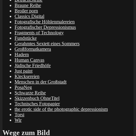
Braune Reihe
Broiler porn
Classics Digital
Fotografische Höhlenmalereien
Fotografischer Depressionismus
Fragments of Technology
Fundstücke
Gerahmtes Sextett eines Sommers
Großformatkamera
Hadern
Human Canvas
Jüdische Friedhöfe
Just paint
Klecksereien
Menschen in der Großstadt
PosaNeg
Schwarze Reihe
Skizzenbuch OhneTitel
Technisches Fotopapier
the erotic side of the photographic depressionism
Torsi
Wir
Wege zum Bild