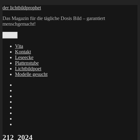
Zum
der lichtbildprophet
Inhalt
Das Magazin für die tägliche Dosis Bild – garantiert
springen
menschgemacht!
Menü
Vita
Kontakt
Leseecke
Plattenstube
Lichtbildpoet
Modelle gesucht
annenie
annenou
Annik
Traumann
dienacht
–
FrameWorks
Calin
Berlin
Lichtbildpoet
Kruse
at
Makkerrony
Instagram
at
Makkerrony
fotocommunity
at
Makkerrony
Instagram
at
X
212_2024