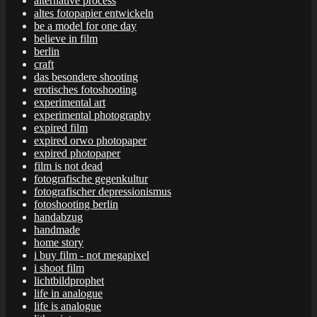
alternative process
altes fotopapier entwickeln
be a model for one day
believe in film
berlin
craft
das besondere shooting
erotisches fotoshooting
experimental art
experimental photography
expired film
expired orwo photopaper
expired photopaper
film is not dead
fotografische gegenkultur
fotografischer depressionismus
fotoshooting berlin
handabzug
handmade
home story
i buy film - not megapixel
i shoot film
lichtbildprophet
life in analogue
life is analogue