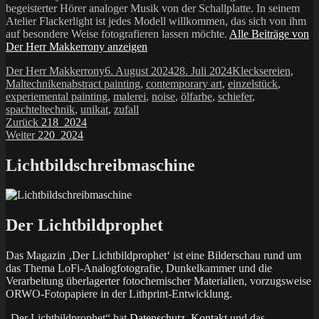
begeisterter Hörer analoger Musik von der Schallplatte. In seinem
Atelier Flackerlight ist jedes Modell willkommen, das sich von ihm
auf besondere Weise fotografieren lassen möchte.
Alle Beiträge von
Der Herr Makkerrony anzeigen
Autor
Veröffentlicht
Kategorien
Der Herr Makkerrony
6. August 2024
28. Juli 2024
Klecksereien
,
Schlagwörter
am
Maltechniken
abstract painting
,
contemporary art
,
einzelstück
,
experiemental painting
,
malerei
,
noise
,
ölfarbe
,
schiefer
,
spachteltechnik
,
unikat
,
zufall
Beitragsnavigation
Vorheriger
Zurück
218_2024
Nächster
Beitrag:
Weiter
220_2024
Beitrag:
Lichtbildschreibmaschine
Der Lichtbildprophet
Das Magazin ‚Der Lichtbildprophet‘ ist eine Bilderschau rund um
das Thema LoFi-Analogfotografie, Dunkelkammer und die
Verarbeitung überlagerter fotochemischer Materialien, vorzugsweise
ORWO-Fotopapiere in der Lithprint-Entwicklung.
„Der Lichtbildprophet“ hat
Datenschutz
,
Kontakt
und das