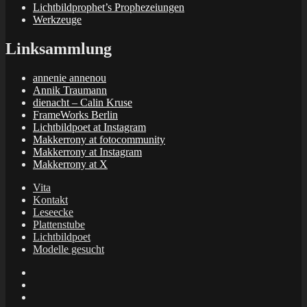
Lichtbildprophet’s Prophezeiungen
Werkzeuge
Linksammlung
annenie annenou
Annik Traumann
dienacht – Calin Kruse
FrameWorks Berlin
Lichtbildpoet at Instagram
Makkerrony at fotocommunity
Makkerrony at Instagram
Makkerrony at X
Vita
Kontakt
Leseecke
Plattenstube
Lichtbildpoet
Modelle gesucht
annenie
annenou
Annik
Traumann
dienacht