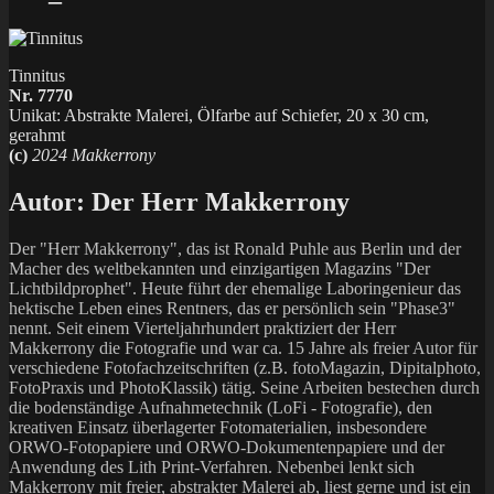
Tinnitus
Nr. 7770
Unikat: Abstrakte Malerei, Ölfarbe auf Schiefer, 20 x 30 cm,
gerahmt
(c)
2024 Makkerrony
Autor:
Der Herr Makkerrony
Der "Herr Makkerrony", das ist Ronald Puhle aus Berlin und der
Macher des weltbekannten und einzigartigen Magazins "Der
Lichtbildprophet". Heute führt der ehemalige Laboringenieur das
hektische Leben eines Rentners, das er persönlich sein "Phase3"
nennt. Seit einem Vierteljahrhundert praktiziert der Herr
Makkerrony die Fotografie und war ca. 15 Jahre als freier Autor für
verschiedene Fotofachzeitschriften (z.B. fotoMagazin, Dipitalphoto,
FotoPraxis und PhotoKlassik) tätig. Seine Arbeiten bestechen durch
die bodenständige Aufnahmetechnik (LoFi - Fotografie), den
kreativen Einsatz überlagerter Fotomaterialien, insbesondere
ORWO-Fotopapiere und ORWO-Dokumentenpapiere und der
Anwendung des Lith Print-Verfahren. Nebenbei lenkt sich
Makkerrony mit freier, abstrakter Malerei ab, liest gerne und ist ein