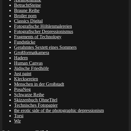
BetrachtSteine
Braune Reihe
Broiler porn
Classics Digital
Fotografische Höhlenmalereien
Fotografischer Depressionismus
Fragments of Technology
Fundstücke
Gerahmtes Sextett eines Sommers
Großformatkamera
Hadern
Human Canvas
Jüdische Friedhöfe
Just paint
Klecksereien
Menschen in der Großstadt
PosaNeg
Schwarze Reihe
Skizzenbuch OhneTitel
Technisches Fotopapier
the erotic side of the photographic depressionism
Torsi
Wir