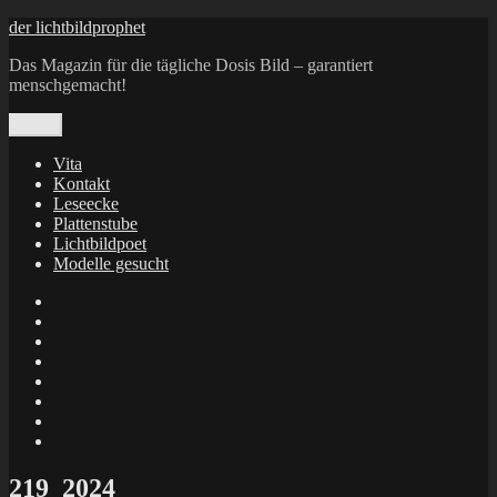
Zum
der lichtbildprophet
Inhalt
Das Magazin für die tägliche Dosis Bild – garantiert
springen
menschgemacht!
Menü
Vita
Kontakt
Leseecke
Plattenstube
Lichtbildpoet
Modelle gesucht
annenie
annenou
Annik
Traumann
dienacht
–
FrameWorks
Calin
Berlin
Lichtbildpoet
Kruse
at
Makkerrony
Instagram
at
Makkerrony
fotocommunity
at
Makkerrony
Instagram
at
X
219_2024