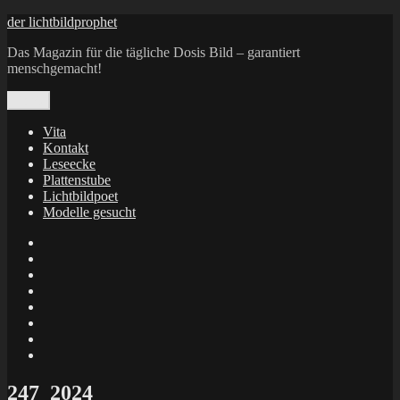
Zum
der lichtbildprophet
Inhalt
Das Magazin für die tägliche Dosis Bild – garantiert
springen
menschgemacht!
Menü
Vita
Kontakt
Leseecke
Plattenstube
Lichtbildpoet
Modelle gesucht
annenie
annenou
Annik
Traumann
dienacht
–
FrameWorks
Calin
Berlin
Lichtbildpoet
Kruse
at
Makkerrony
Instagram
at
Makkerrony
fotocommunity
at
Makkerrony
Instagram
at
X
247_2024