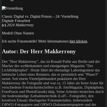
Classic Digital vs. Digital Poison – 24: Vorstellung
Digitale Fotoarbeit
(c)
2024 Makkerrony
Modell Ohne Namen
Ich suche Fotomodelle! Mehr Informationen
hier klicken
.
Autor:
Der Herr Makkerrony
Der "Herr Makkerrony", das ist Ronald Puhle aus Berlin und der
Macher des weltbekannten und einzigartigen Magazins "Der
Lichtbildprophet". Heute führt der ehemalige Laboringenieur das
hektische Leben eines Rentners, das er persönlich sein "Phase3"
nennt. Seit einem Vierteljahrhundert praktiziert der Herr
Makkerrony die Fotografie und war ca. 15 Jahre als freier Autor für
verschiedene Fotofachzeitschriften (z.B. fotoMagazin, Dipitalphoto,
FotoPraxis und PhotoKlassik) tätig. Seine Arbeiten bestechen durch
die bodenständige Aufnahmetechnik (LoFi - Fotografie), den
kreativen Einsatz überlagerter Fotomaterialien, insbesondere
ORWO-Fotopapiere und ORWO-Dokumentenpapiere und der