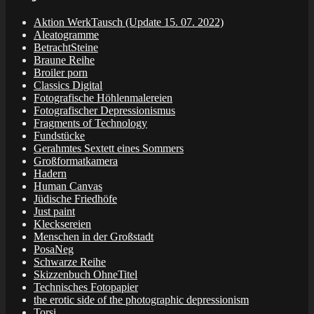
Aktion WerkTausch (Update 15. 07. 2022)
Aleatogramme
BetrachtSteine
Braune Reihe
Broiler porn
Classics Digital
Fotografische Höhlenmalereien
Fotografischer Depressionismus
Fragments of Technology
Fundstücke
Gerahmtes Sextett eines Sommers
Großformatkamera
Hadern
Human Canvas
Jüdische Friedhöfe
Just paint
Klecksereien
Menschen in der Großstadt
PosaNeg
Schwarze Reihe
Skizzenbuch OhneTitel
Technisches Fotopapier
the erotic side of the photographic depressionism
Torsi