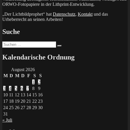
ORWO-Fotopapiere in der Lithprint-Entwicklung.
„Der Lichtbildprophet“ hat
Datenschutz
,
Kontakt
und das
Urheberrecht an seinen Arbeiten!
Suche
Suchen
Suchen
nach:
Kalendarische Ordnung
August 2026
M
D
M
D
F
S
S
1
2
3
4
5
6
7
8
9
10
11
12
13
14
15
16
17
18
19
20
21
22
23
24
25
26
27
28
29
30
31
« Juli