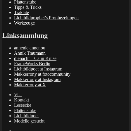
Plattenstube
Tipps & Tricks
Traktate
Lichtbildprophet’s Prophezeiungen
Werkzeuge
Linksammlung
annenie annenou
Annik Traumann
dienacht – Calin Kruse
FrameWorks Berlin
Lichtbildpoet at Instagram
Makkerrony at fotocommunity
Makkerrony at Instagram
Makkerrony at X
Vita
Kontakt
Leseecke
Plattenstube
Lichtbildpoet
Modelle gesucht
annenie