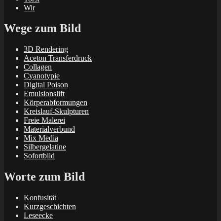
Wir
Wege zum Bild
3D Rendering
Aceton Transferdruck
Collagen
Cyanotypie
Digital Poison
Emulsionslift
Körperabformungen
Kreislauf-Skulpturen
Freie Malerei
Materialverbund
Mix Media
Silbergelatine
Sofortbild
Worte zum Bild
Konfusität
Kurzgeschichten
Leseecke