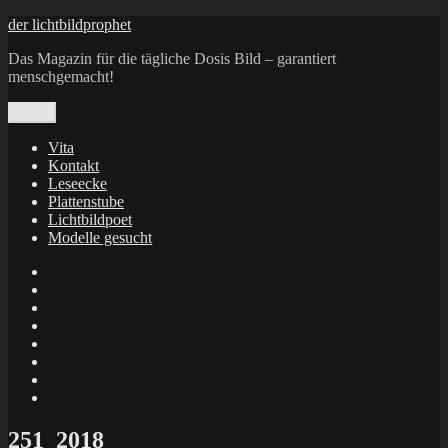
Zum
der lichtbildprophet
Inhalt
Das Magazin für die tägliche Dosis Bild – garantiert
springen
menschgemacht!
Menü
Vita
Kontakt
Leseecke
Plattenstube
Lichtbildpoet
Modelle gesucht
annenie
annenou
Annik
Traumann
dienacht
–
FrameWorks
Calin
Berlin
Lichtbildpoet
Kruse
at
Makkerrony
Instagram
at
Makkerrony
fotocommunity
at
Makkerrony
Instagram
at
X
251_2018