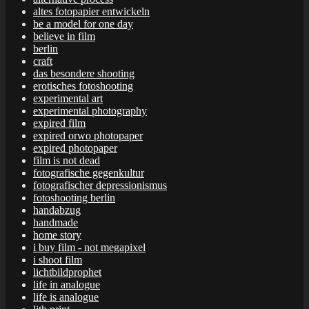
altes fotopapier entwickeln
be a model for one day
believe in film
berlin
craft
das besondere shooting
erotisches fotoshooting
experimental art
experimental photography
expired film
expired orwo photopaper
expired photopaper
film is not dead
fotografische gegenkultur
fotografischer depressionismus
fotoshooting berlin
handabzug
handmade
home story
i buy film - not megapixel
i shoot film
lichtbildprophet
life in analogue
life is analogue