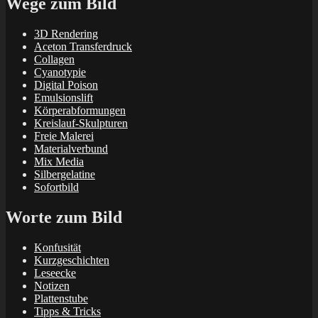
Wege zum Bild
3D Rendering
Aceton Transferdruck
Collagen
Cyanotypie
Digital Poison
Emulsionslift
Körperabformungen
Kreislauf-Skulpturen
Freie Malerei
Materialverbund
Mix Media
Silbergelatine
Sofortbild
Worte zum Bild
Konfusität
Kurzgeschichten
Leseecke
Notizen
Plattenstube
Tipps & Tricks