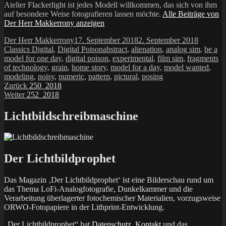
Atelier Flackerlight ist jedes Modell willkommen, das sich von ihm
auf besondere Weise fotografieren lassen möchte.
Alle Beiträge von
Der Herr Makkerrony anzeigen
Autor
Veröffentlicht
Kategori
Der Herr Makkerrony
17. September 2018
2. September 2018
am
Schlagwörter
Classics Digital
,
Digital Poison
abstract
,
alienation
,
analog sim
,
be a
model for one day
,
digital poison
,
experimental
,
film sim
,
fragments
of technology
,
grain
,
home story
,
model for a day
,
model wanted
,
modeling
,
noisy
,
numeric
,
pattern
,
pictural
,
posing
Beitragsnavigation
Vorheriger
Zurück
250_2018
Nächster
Beitrag:
Weiter
252_2018
Beitrag:
Lichtbildschreibmaschine
Der Lichtbildprophet
Das Magazin ‚Der Lichtbildprophet‘ ist eine Bilderschau rund um
das Thema LoFi-Analogfotografie, Dunkelkammer und die
Verarbeitung überlagerter fotochemischer Materialien, vorzugsweise
ORWO-Fotopapiere in der Lithprint-Entwicklung.
„Der Lichtbildprophet“ hat
Datenschutz
,
Kontakt
und das