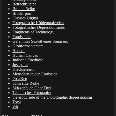
BetrachtSteine
Braune Reihe
Broiler porn
Classics Digital
Fotografische Höhlenmalereien
Fotografischer Depressionismus
Fragments of Technology
Fundstücke
Gerahmtes Sextett eines Sommers
Großformatkamera
Hadern
Human Canvas
Jüdische Friedhöfe
Just paint
Klecksereien
Menschen in der Großstadt
PosaNeg
Schwarze Reihe
Skizzenbuch OhneTitel
Technisches Fotopapier
the erotic side of the photographic depressionism
Torsi
Wir