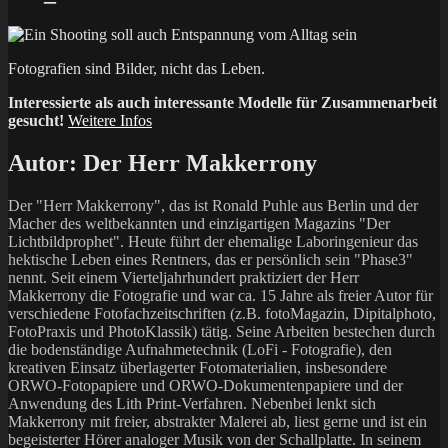
Fotografien sind Bilder, nicht das Leben.
Interessierte als auch interessante Modelle für Zusammenarbeit
gesucht!
Weitere Infos
Autor:
Der Herr Makkerrony
Der "Herr Makkerrony", das ist Ronald Puhle aus Berlin und der
Macher des weltbekannten und einzigartigen Magazins "Der
Lichtbildprophet". Heute führt der ehemalige Laboringenieur das
hektische Leben eines Rentners, das er persönlich sein "Phase3"
nennt. Seit einem Vierteljahrhundert praktiziert der Herr
Makkerrony die Fotografie und war ca. 15 Jahre als freier Autor für
verschiedene Fotofachzeitschriften (z.B. fotoMagazin, Dipitalphoto,
FotoPraxis und PhotoKlassik) tätig. Seine Arbeiten bestechen durch
die bodenständige Aufnahmetechnik (LoFi - Fotografie), den
kreativen Einsatz überlagerter Fotomaterialien, insbesondere
ORWO-Fotopapiere und ORWO-Dokumentenpapiere und der
Anwendung des Lith Print-Verfahren. Nebenbei lenkt sich
Makkerrony mit freier, abstrakter Malerei ab, liest gerne und ist ein
begeisterter Hörer analoger Musik von der Schallplatte. In seinem