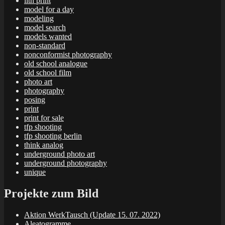
lith print
model for a day
modeling
model search
models wanted
non-standard
nonconformist photography
old school analogue
old school film
photo art
photography
posing
print
print for sale
tfp shooting
tfp shooting berlin
think analog
underground photo art
underground photography
unique
Projekte zum Bild
Aktion WerkTausch (Update 15. 07. 2022)
Aleatogramme