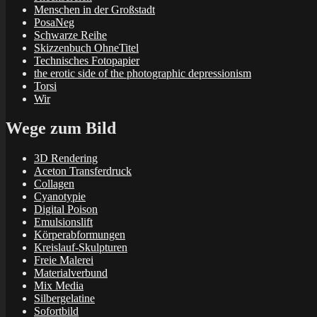
Menschen in der Großstadt
PosaNeg
Schwarze Reihe
Skizzenbuch OhneTitel
Technisches Fotopapier
the erotic side of the photographic depressionism
Torsi
Wir
Wege zum Bild
3D Rendering
Aceton Transferdruck
Collagen
Cyanotypie
Digital Poison
Emulsionslift
Körperabformungen
Kreislauf-Skulpturen
Freie Malerei
Materialverbund
Mix Media
Silbergelatine
Sofortbild