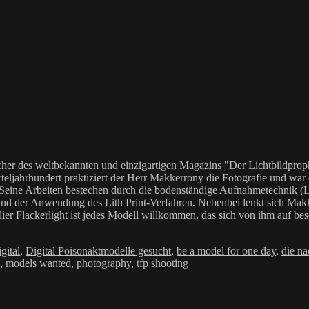
her des weltbekannten und einzigartigen Magazins "Der Lichtbildproph
teljahrhundert praktiziert der Herr Makkerrony die Fotografie und war c
 Seine Arbeiten bestechen durch die bodenständige Aufnahmetechnik (LoF
Anwendung des Lith Print-Verfahren. Nebenbei lenkt sich Makkerrony 
elier Flackerlight ist jedes Modell willkommen, das sich von ihm auf be
Schlagwörter
gital
,
Digital Poison
aktmodelle gesucht
,
be a model for one day
,
die n
,
models wanted
,
photography
,
tfp shooting