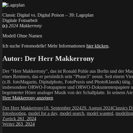
Classic Digital vs. Digital Poison – 39: Lageplan
Digitale Fotoarbeit
(c)
2024 Makkerrony
Modell Ohne Namen
Ich suche Fotomodelle! Mehr Informationen
hier klicken
.
Autor:
Der Herr Makkerrony
Der "Herr Makkerrony", das ist Ronald Puhle aus Berlin und der Mac
eines Rentners, das er persönlich sein "Phase3" nennt. Seit einem Vier
(z.B. fotoMagazin, Dipitalphoto, FotoPraxis und PhotoKlassik) tätig.
insbesondere ORWO-Fotopapiere und ORWO-Dokumentenpapiere und der 
begeisterter Hörer analoger Musik von der Schallplatte. In seinem At
Herr Makkerrony anzeigen
Autor
Veröffentlicht
Kategorien
Der Herr Makkerrony
18. September 2024
29. August 2024
Classics Di
am
fotoshooting
,
model for a day
,
model search
,
model wanted
,
modeling
Beitragsnavigation
Vorheriger
Zurück
261_2024
Nächster
Beitrag:
Weiter
263_2024
Beitrag: