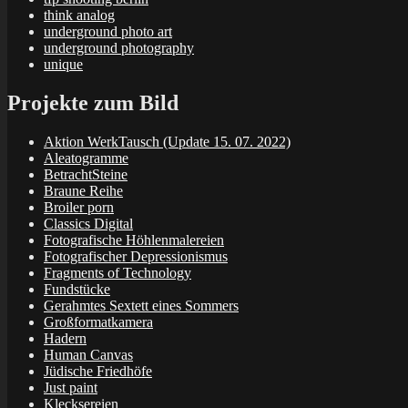
think analog
underground photo art
underground photography
unique
Projekte zum Bild
Aktion WerkTausch (Update 15. 07. 2022)
Aleatogramme
BetrachtSteine
Braune Reihe
Broiler porn
Classics Digital
Fotografische Höhlenmalereien
Fotografischer Depressionismus
Fragments of Technology
Fundstücke
Gerahmtes Sextett eines Sommers
Großformatkamera
Hadern
Human Canvas
Jüdische Friedhöfe
Just paint
Klecksereien