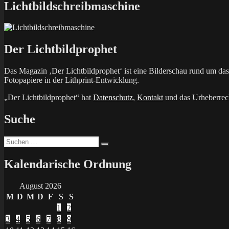
Lichtbildschreibmaschine
Der Lichtbildprophet
Das Magazin ‚Der Lichtbildprophet‘ ist eine Bilderschau rund um d
Fotopapiere in der Lithprint-Entwicklung.
„Der Lichtbildprophet“ hat
Datenschutz
,
Kontakt
und das Urheberrech
Suche
Suchen
Suchen
nach:
Kalendarische Ordnung
August 2026
M
D
M
D
F
S
S
1
2
3
4
5
6
7
8
9