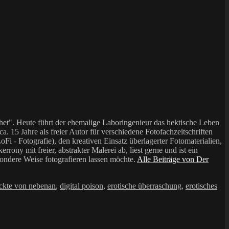
et". Heute führt der ehemalige Laboringenieur das hektische Leben
a. 15 Jahre als freier Autor für verschiedene Fotofachzeitschriften
i - Fotografie), den kreativen Einsatz überlagerter Fotomaterialien,
mit freier, abstrakter Malerei ab, liest gerne und ist ein
sondere Weise fotografieren lassen möchte.
Alle Beiträge von Der
ackte von nebenan
,
digital poison
,
erotische überraschung
,
erotisches