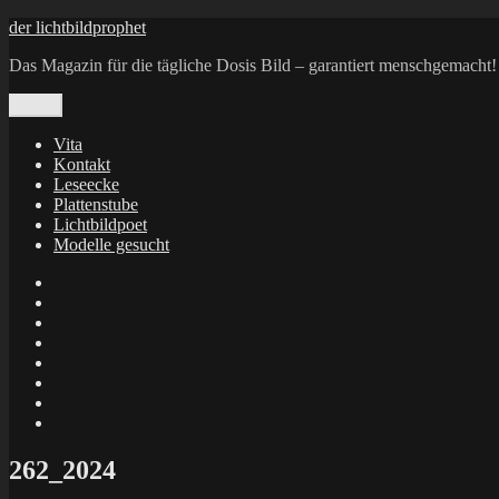
Zum
der lichtbildprophet
Inhalt
Das Magazin für die tägliche Dosis Bild – garantiert menschgemacht!
springen
Menü
Vita
Kontakt
Leseecke
Plattenstube
Lichtbildpoet
Modelle gesucht
annenie
annenou
Annik
Traumann
dienacht
–
FrameWorks
Calin
Berlin
Lichtbildpoet
Kruse
at
Makkerrony
Instagram
at
Makkerrony
fotocommunity
at
Makkerrony
Instagram
at
X
262_2024