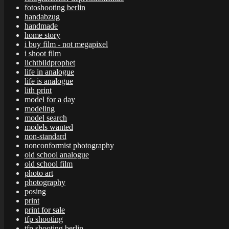
fotoshooting berlin
handabzug
handmade
home story
i buy film - not megapixel
i shoot film
lichtbildprophet
life in analogue
life is analogue
lith print
model for a day
modeling
model search
models wanted
non-standard
nonconformist photography
old school analogue
old school film
photo art
photography
posing
print
print for sale
tfp shooting
tfp shooting berlin