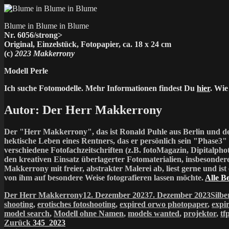
Blume in Blume in Blume
Nr. 6056/strong>
Original, Einzelstück, Fotopapier, ca. 18 x 24 cm
(c)
2023 Makkerrony
Modell Perle
Ich suche Fotomodelle. Mehr Informationen findest Du
hier
. Wie
Autor:
Der Herr Makkerrony
Der "Herr Makkerrony", das ist Ronald Puhle aus Berlin und de
hektische Leben eines Rentners, das er persönlich sein "Phase3" 
verschiedene Fotofachzeitschriften (z.B. fotoMagazin, Dipitalph
den kreativen Einsatz überlagerter Fotomaterialien, insbeso
Makkerrony mit freier, abstrakter Malerei ab, liest gerne und ist
von ihm auf besondere Weise fotografieren lassen möchte.
Alle B
Autor
Veröffentlicht
Kate
Der Herr Makkerrony
12. Dezember 2023
7. Dezember 2023
Silbe
am
shooting
,
erotisches fotoshooting
,
expired orwo photopaper
,
expi
model search
,
Modell ohne Namen
,
models wanted
,
projektor
,
tf
Beitragsnavigation
Vorheriger
Zurück
345_2023