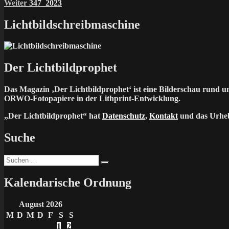
Nächster
Beitrag:
Weiter
347_2023
Beitrag:
Lichtbildschreibmaschine
Der Lichtbildprophet
Das Magazin ‚Der Lichtbildprophet‘ ist eine Bilderschau rund 
ORWO-Fotopapiere in der Lithprint-Entwicklung.
„Der Lichtbildprophet“ hat
Datenschutz
,
Kontakt
und das Urheb
Suche
Suchen
Suchen
nach:
Kalendarische Ordnung
August 2026
M
D
M
D
F
S
S
1
2