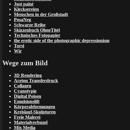
Just paint
Klecksereien
Menschen in der Großstadt
PosaNeg
Schwarze Reihe
Skizzenbuch OhneTitel
Technisches Fotopapier
the erotic side of the photographic depressionism
Torsi
Wir
Wege zum Bild
3D Rendering
Aceton Transferdruck
Collagen
Cyanotypie
Digital Poison
Emulsionslift
Körperabformungen
Kreislauf-Skulpturen
Freie Malerei
Materialverbund
Mix Media