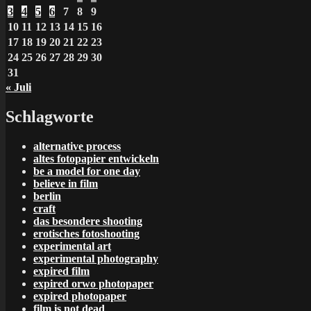
3
4
5
6
7
8
9
10
11
12
13
14
15
16
17
18
19
20
21
22
23
24
25
26
27
28
29
30
31
« Juli
Schlagworte
alternative process
altes fotopapier entwickeln
be a model for one day
believe in film
berlin
craft
das besondere shooting
erotisches fotoshooting
experimental art
experimental photography
expired film
expired orwo photopaper
expired photopaper
film is not dead