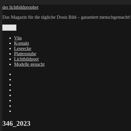
Zum
der lichtbildprophet
Inhalt
Das Magazin für die tägliche Dosis Bild – garantiert menschgemacht!
springen
Menü
Vita
Kontakt
Leseecke
Plattenstube
Lichtbildpoet
Modelle gesucht
annenie
annenou
Annik
Traumann
dienacht
–
FrameWorks
Calin
Berlin
Lichtbildpoet
Kruse
at
Makkerrony
Instagram
at
Makkerrony
fotocommunity
at
Makkerrony
Instagram
at
X
346_2023