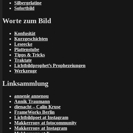
Silbergelatine
Sofortbild
Worte zum Bild
Konfusität
Kurzgeschichten
Leseecke
Plattenstube
Tipps & Tricks
Traktate
Lichtbildprophet’s Prophezeiungen
Werkzeuge
Linksammlung
annenie annenou
Annik Traumann
dienacht – Calin Kruse
FrameWorks Berlin
Lichtbildpoet at Instagram
Makkerrony at fotocommunity
Makkerrony at Instagram