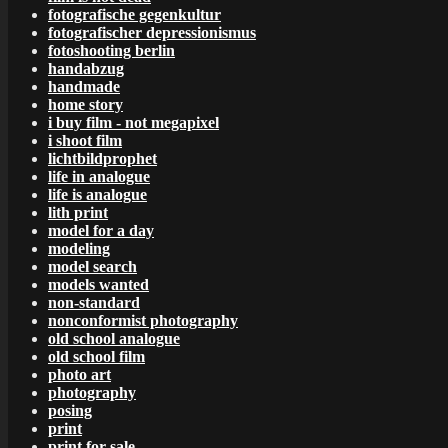
fotografische gegenkultur
fotografischer depressionismus
fotoshooting berlin
handabzug
handmade
home story
i buy film - not megapixel
i shoot film
lichtbildprophet
life in analogue
life is analogue
lith print
model for a day
modeling
model search
models wanted
non-standard
nonconformist photography
old school analogue
old school film
photo art
photography
posing
print
print for sale