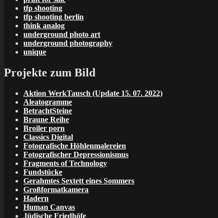
tfp shooting
tfp shooting berlin
think analog
underground photo art
underground photography
unique
Projekte zum Bild
Aktion WerkTausch (Update 15. 07. 2022)
Aleatogramme
BetrachtSteine
Braune Reihe
Broiler porn
Classics Digital
Fotografische Höhlenmalereien
Fotografischer Depressionismus
Fragments of Technology
Fundstücke
Gerahmtes Sextett eines Sommers
Großformatkamera
Hadern
Human Canvas
Jüdische Friedhöfe