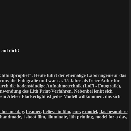
 auf dich!
htbildprophet". Heute führt der ehemalige Laboringenieur das
ony die Fotografie und war ca. 15 Jahre als freier Autor für
 durch die bodenständige Aufnahmetechnik (LoFi - Fotografie),
wendung des Lith Print-Verfahren. Nebenbei lenkt sich
nem Atelier Flackerlight ist jedes Modell willkommen, das sich
 for one day
,
beamer
,
believe in film
,
curvy model
,
das besondere
handmade
,
i shoot film
,
illuminate
,
lith printing
,
model for a day
,