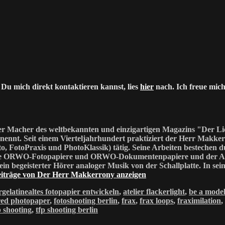
 Du mich direkt kontaktieren kannst, lies
hier
nach. Ich freue mich
r Macher des weltbekannten und einzigartigen Magazins "Der Lic
nennt. Seit einem Vierteljahrhundert praktiziert der Herr Makkerr
oto, FotoPraxis und PhotoKlassik) tätig. Seine Arbeiten bestechen
ndere ORWO-Fotopapiere und ORWO-Dokumentenpapiere und der An
 ein begeisterter Hörer analoger Musik von der Schallplatte. In sei
eiträge von Der Herr Makkerrony anzeigen
gorien
Schlagwörter
rgelatine
altes fotopapier entwickeln
,
atelier flackerlight
,
be a model
red photopaper
,
fotoshooting berlin
,
frax
,
frax loops
,
fraximilation
,
p shooting
,
tfp shooting berlin