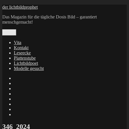
Zum
der lichtbildprophet
Inhalt
Das Magazin für die tägliche Dosis Bild – garantiert
springen
menschgemacht!
Menü
Vita
Kontakt
Leseecke
Plattenstube
Lichtbildpoet
Modelle gesucht
annenie
annenou
Annik
Traumann
dienacht
–
FrameWorks
Calin
Berlin
Lichtbildpoet
Kruse
at
Makkerrony
Instagram
at
Makkerrony
fotocommunity
at
Makkerrony
Instagram
at
X
346_2024