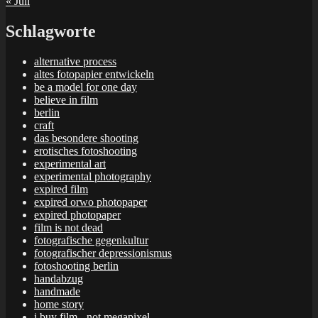
« Juli
Schlagworte
alternative process
altes fotopapier entwickeln
be a model for one day
believe in film
berlin
craft
das besondere shooting
erotisches fotoshooting
experimental art
experimental photography
expired film
expired orwo photopaper
expired photopaper
film is not dead
fotografische gegenkultur
fotografischer depressionismus
fotoshooting berlin
handabzug
handmade
home story
i buy film - not megapixel