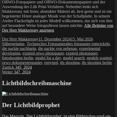
ORWO-Fotopapiere und ORWO-Dokumentenpapiere und der
Anwendung des Lith Print-Verfahren. Nebenbei lenkt sich
Makkerrony mit freier, abstrakter Malerei ab, liest gerne und ist ein
begeisterter Hörer analoger Musik von der Schallplatte. In seinem
Atelier Flackerlight ist jedes Modell willkommen, das sich von ihm
auf besondere Weise fotografieren lassen möchte.
Alle Beiträge von
Der Herr Makkerrony anzeigen
Autor
Veröffentlicht
Kategorien
Der Herr Makkerrony
11. Dezember 2024
15. Mai 2026
am
Schlagwörter
Silbergelatine
,
Technisches Fotopapier
altes fotopapier entwickeln
,
die nackte nachbarin
,
die nackte von nebenan
,
experimental
developing
,
expired orwo photopaper
,
expired photopaper
,
fotoshooting berlin
,
model for a day
,
model search
,
models wanted
,
orwo dokumentenpapier
,
ronymol
,
tfp shooting
,
tfp shooting berlin
Beitragsnavigation
Vorheriger
Zurück
345_2024
Nächster
Beitrag:
Weiter
347_2024
Beitrag:
Lichtbildschreibmaschine
Der Lichtbildprophet
Das Magazin ‚Der Lichtbildprophet‘ ist eine Bilderschau rund um