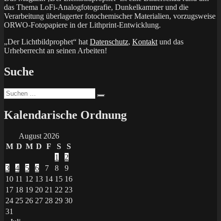
das Thema LoFi-Analogfotografie, Dunkelkammer und die
Verarbeitung überlagerter fotochemischer Materialien, vorzugsweise
ORWO-Fotopapiere in der Lithprint-Entwicklung.
„Der Lichtbildprophet“ hat
Datenschutz
,
Kontakt
und das
Urheberrecht an seinen Arbeiten!
Suche
Suchen
Suchen
nach:
Kalendarische Ordnung
August 2026
M
D
M
D
F
S
S
1
2
3
4
5
6
7
8
9
10
11
12
13
14
15
16
17
18
19
20
21
22
23
24
25
26
27
28
29
30
31