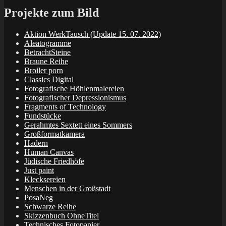
Projekte zum Bild
Aktion WerkTausch (Update 15. 07. 2022)
Aleatogramme
BetrachtSteine
Braune Reihe
Broiler porn
Classics Digital
Fotografische Höhlenmalereien
Fotografischer Depressionismus
Fragments of Technology
Fundstücke
Gerahmtes Sextett eines Sommers
Großformatkamera
Hadern
Human Canvas
Jüdische Friedhöfe
Just paint
Klecksereien
Menschen in der Großstadt
PosaNeg
Schwarze Reihe
Skizzenbuch OhneTitel
Technisches Fotopapier