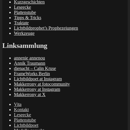
Kurzgeschichten
Leseecke
Plattenstube
Tipps & Tricks
Traktate
Lichtbildprophet’s Prophezeiungen
Werkzeuge
Linksammlung
annenie annenou
Annik Traumann
dienacht – Calin Kruse
FrameWorks Berlin
Lichtbildpoet at Instagram
Makkerrony at fotocommunity
Makkerrony at Instagram
Makkerrony at X
Vita
Kontakt
Leseecke
Plattenstube
Lichtbildpoet