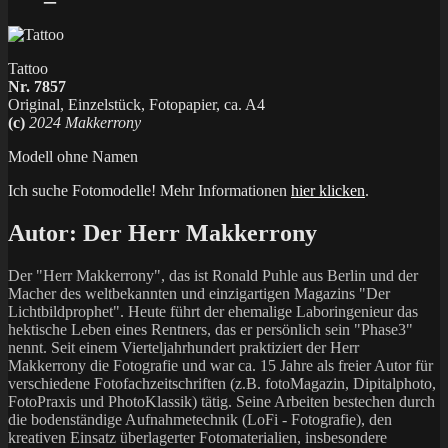
Tattoo
Nr. 7857
Original, Einzelstück, Fotopapier, ca. A4
(c)
2024 Makkerrony
Modell ohne Namen
Ich suche Fotomodelle! Mehr Informationen
hier klicken
.
Autor:
Der Herr Makkerrony
Der "Herr Makkerrony", das ist Ronald Puhle aus Berlin und der
Macher des weltbekannten und einzigartigen Magazins "Der
Lichtbildprophet". Heute führt der ehemalige Laboringenieur das
hektische Leben eines Rentners, das er persönlich sein "Phase3"
nennt. Seit einem Vierteljahrhundert praktiziert der Herr
Makkerrony die Fotografie und war ca. 15 Jahre als freier Autor für
verschiedene Fotofachzeitschriften (z.B. fotoMagazin, Dipitalphoto,
FotoPraxis und PhotoKlassik) tätig. Seine Arbeiten bestechen durch
die bodenständige Aufnahmetechnik (LoFi - Fotografie), den
kreativen Einsatz überlagerter Fotomaterialien, insbesondere