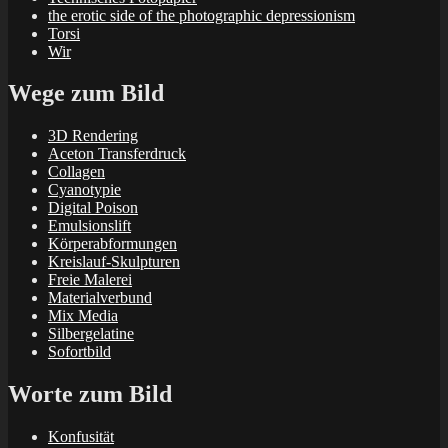
the erotic side of the photographic depressionism
Torsi
Wir
Wege zum Bild
3D Rendering
Aceton Transferdruck
Collagen
Cyanotypie
Digital Poison
Emulsionslift
Körperabformungen
Kreislauf-Skulpturen
Freie Malerei
Materialverbund
Mix Media
Silbergelatine
Sofortbild
Worte zum Bild
Konfusität