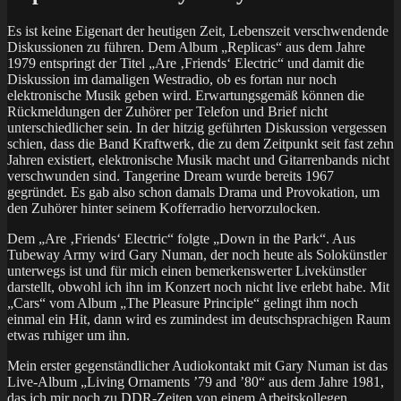
Es ist keine Eigenart der heutigen Zeit, Lebenszeit verschwendende
Diskussionen zu führen. Dem Album „Replicas“ aus dem Jahre
1979 entspringt der Titel „Are ‚Friends‘ Electric“ und damit die
Diskussion im damaligen Westradio, ob es fortan nur noch
elektronische Musik geben wird. Erwartungsgemäß können die
Rückmeldungen der Zuhörer per Telefon und Brief nicht
unterschiedlicher sein. In der hitzig geführten Diskussion vergessen
schien, dass die Band Kraftwerk, die zu dem Zeitpunkt seit fast zehn
Jahren existiert, elektronische Musik macht und Gitarrenbands nicht
verschwunden sind. Tangerine Dream wurde bereits 1967
gegründet. Es gab also schon damals Drama und Provokation, um
den Zuhörer hinter seinem Kofferradio hervorzulocken.
Dem „Are ‚Friends‘ Electric“ folgte „Down in the Park“. Aus
Tubeway Army wird Gary Numan, der noch heute als Solokünstler
unterwegs ist und für mich einen bemerkenswerter Livekünstler
darstellt, obwohl ich ihn im Konzert noch nicht live erlebt habe. Mit
„Cars“ vom Album „The Pleasure Principle“ gelingt ihm noch
einmal ein Hit, dann wird es zumindest im deutschsprachigen Raum
etwas ruhiger um ihn.
Mein erster gegenständlicher Audiokontakt mit Gary Numan ist das
Live-Album „Living Ornaments ’79 and ’80“ aus dem Jahre 1981,
das ich mir noch zu DDR-Zeiten von einem Arbeitskollegen