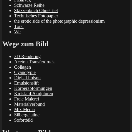
Schwarze Reihe
Skizzenbuch OhneTitel
Technisches Fotopapier
the erotic side of the photographic depressionism
Torsi
Wir
Wege zum Bild
3D Rendering
Aceton Transferdruck
Collagen
Cyanotypie
Digital Poison
Emulsionslift
Körperabformungen
Kreislauf-Skulpturen
Freie Malerei
Materialverbund
Mix Media
Silbergelatine
Sofortbild