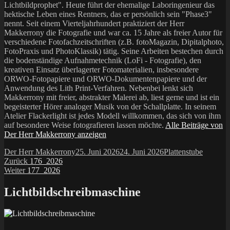
Lichtbildprophet". Heute führt der ehemalige Laboringenieur das
hektische Leben eines Rentners, das er persönlich sein "Phase3"
nennt. Seit einem Vierteljahrhundert praktiziert der Herr
Makkerrony die Fotografie und war ca. 15 Jahre als freier Autor für
verschiedene Fotofachzeitschriften (z.B. fotoMagazin, Dipitalphoto,
FotoPraxis und PhotoKlassik) tätig. Seine Arbeiten bestechen durch
die bodenständige Aufnahmetechnik (LoFi - Fotografie), den
kreativen Einsatz überlagerter Fotomaterialien, insbesondere
ORWO-Fotopapiere und ORWO-Dokumentenpapiere und der
Anwendung des Lith Print-Verfahren. Nebenbei lenkt sich
Makkerrony mit freier, abstrakter Malerei ab, liest gerne und ist ein
begeisterter Hörer analoger Musik von der Schallplatte. In seinem
Atelier Flackerlight ist jedes Modell willkommen, das sich von ihm
auf besondere Weise fotografieren lassen möchte.
Alle Beiträge von
Der Herr Makkerrony anzeigen
Autor
Veröffentlicht
Kategorien
Der Herr Makkerrony
25. Juni 2026
24. Juni 2026
Plattenstube
Beitragsnavigation
Vorheriger
am
Zurück
176_2026
Nächster
Beitrag:
Weiter
177_2026
Beitrag:
Lichtbildschreibmaschine