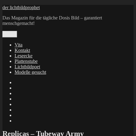
Zum
der lichtbildprophet
Inhalt
Das Magazin für die tägliche Dosis Bild – garantiert
springen
menschgemacht!
Menü
Vita
Kontakt
Leseecke
Plattenstube
Lichtbildpoet
Modelle gesucht
annenie
annenou
Annik
Traumann
dienacht
–
FrameWorks
Calin
Berlin
Lichtbildpoet
Kruse
at
Makkerrony
Instagram
at
Makkerrony
fotocommunity
at
Makkerrony
Instagram
at
X
Replicas – Tubeway Army