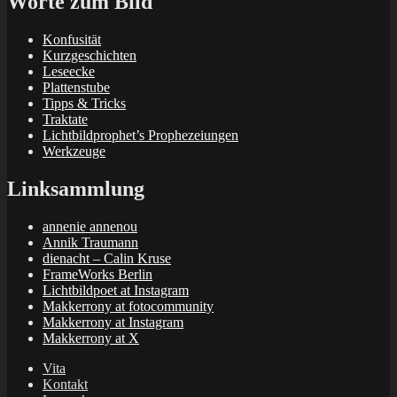
Worte zum Bild
Konfusität
Kurzgeschichten
Leseecke
Plattenstube
Tipps & Tricks
Traktate
Lichtbildprophet’s Prophezeiungen
Werkzeuge
Linksammlung
annenie annenou
Annik Traumann
dienacht – Calin Kruse
FrameWorks Berlin
Lichtbildpoet at Instagram
Makkerrony at fotocommunity
Makkerrony at Instagram
Makkerrony at X
Vita
Kontakt