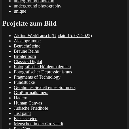
underground photo art
underground photography
unique
Projekte zum Bild
Aktion WerkTausch (Update 15. 07. 2022)
Aleatogramme
BetrachtSteine
Braune Reihe
Broiler porn
Classics Digital
Fotografische Höhlenmalereien
Fotografischer Depressionismus
Fragments of Technology
Fundstücke
Gerahmtes Sextett eines Sommers
Großformatkamera
Hadern
Human Canvas
Jüdische Friedhöfe
Just paint
Klecksereien
Menschen in der Großstadt
PosaNeg