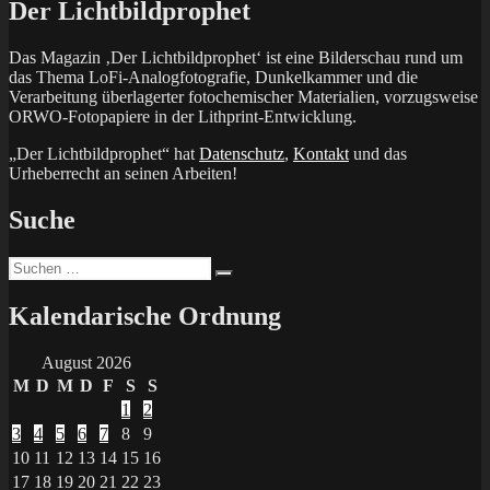
Der Lichtbildprophet
Das Magazin ‚Der Lichtbildprophet‘ ist eine Bilderschau rund um
das Thema LoFi-Analogfotografie, Dunkelkammer und die
Verarbeitung überlagerter fotochemischer Materialien, vorzugsweise
ORWO-Fotopapiere in der Lithprint-Entwicklung.
„Der Lichtbildprophet“ hat
Datenschutz
,
Kontakt
und das
Urheberrecht an seinen Arbeiten!
Suche
Suchen
Suchen
nach:
Kalendarische Ordnung
August 2026
M
D
M
D
F
S
S
1
2
3
4
5
6
7
8
9
10
11
12
13
14
15
16
17
18
19
20
21
22
23