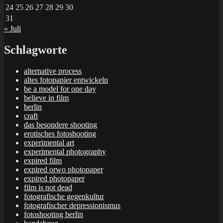
24
25
26
27
28
29
30
31
« Juli
Schlagworte
alternative process
altes fotopapier entwickeln
be a model for one day
believe in film
berlin
craft
das besondere shooting
erotisches fotoshooting
experimental art
experimental photography
expired film
expired orwo photopaper
expired photopaper
film is not dead
fotografische gegenkultur
fotografischer depressionismus
fotoshooting berlin