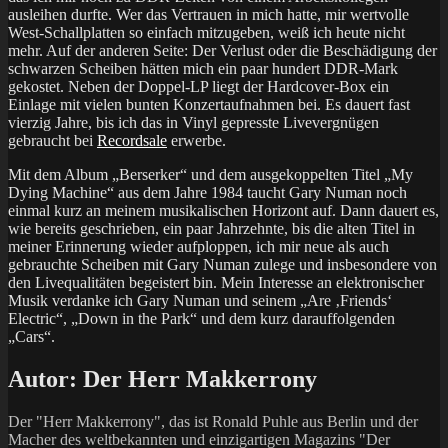
ausleihen durfte. Wer das Vertrauen in mich hatte, mir wertvolle
West-Schallplatten so einfach mitzugeben, weiß ich heute nicht
mehr. Auf der anderen Seite: Der Verlust oder die Beschädigung der
schwarzen Scheiben hätten mich ein paar hundert DDR-Mark
gekostet. Neben der Doppel-LP liegt der Hardcover-Box ein
Einlage mit vielen bunten Konzertaufnahmen bei. Es dauert fast
vierzig Jahre, bis ich das in Vinyl gepresste Livevergnügen
gebraucht bei
Recordsale
erwerbe.
Mit dem Album „Berserker“ und dem ausgekoppelten Titel „My
Dying Machine“ aus dem Jahre 1984 taucht Gary Numan noch
einmal kurz an meinem musikalischen Horizont auf. Dann dauert es,
wie bereits geschrieben, ein paar Jahrzehnte, bis die alten Titel in
meiner Erinnerung wieder aufploppen, ich mir neue als auch
gebrauchte Scheiben mit Gary Numan zulege und insbesondere von
den Livequalitäten begeistert bin. Mein Interesse an elektronischer
Musik verdanke ich Gary Numan und seinem „Are ‚Friends‘
Electric“, „Down in the Park“ und dem kurz darauffolgenden
„Cars“.
Autor:
Der Herr Makkerrony
Der "Herr Makkerrony", das ist Ronald Puhle aus Berlin und der
Macher des weltbekannten und einzigartigen Magazins "Der