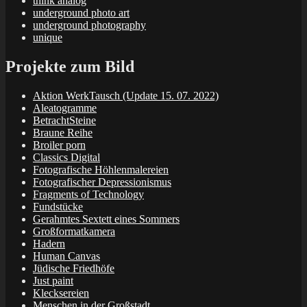
think analog
underground photo art
underground photography
unique
Projekte zum Bild
Aktion WerkTausch (Update 15. 07. 2022)
Aleatogramme
BetrachtSteine
Braune Reihe
Broiler porn
Classics Digital
Fotografische Höhlenmalereien
Fotografischer Depressionismus
Fragments of Technology
Fundstücke
Gerahmtes Sextett eines Sommers
Großformatkamera
Hadern
Human Canvas
Jüdische Friedhöfe
Just paint
Klecksereien
Menschen in der Großstadt