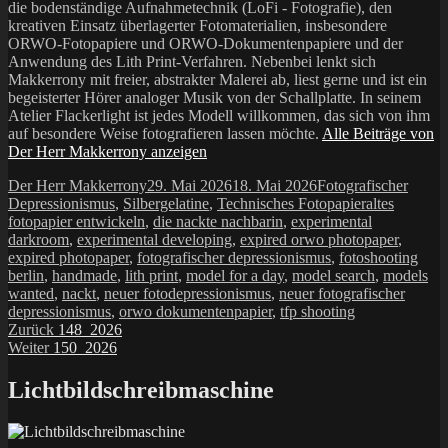
die bodenständige Aufnahmetechnik (LoFi - Fotografie), den
kreativen Einsatz überlagerter Fotomaterialien, insbesondere
ORWO-Fotopapiere und ORWO-Dokumentenpapiere und der
Anwendung des Lith Print-Verfahren. Nebenbei lenkt sich
Makkerrony mit freier, abstrakter Malerei ab, liest gerne und ist ein
begeisterter Hörer analoger Musik von der Schallplatte. In seinem
Atelier Flackerlight ist jedes Modell willkommen, das sich von ihm
auf besondere Weise fotografieren lassen möchte.
Alle Beiträge von
Der Herr Makkerrony anzeigen
Autor
Veröffentlicht
Kategorien
Der Herr Makkerrony
29. Mai 2026
18. Mai 2026
Fotografischer
am
Schlagwörte
Depressionismus
,
Silbergelatine
,
Technisches Fotopapier
altes
fotopapier entwickeln
,
die nackte nachbarin
,
experimental
darkroom
,
experimental developing
,
expired orwo photopaper
,
expired photopaper
,
fotografischer depressionismus
,
fotoshooting
berlin
,
handmade
,
lith print
,
model for a day
,
model search
,
models
wanted
,
nackt
,
neuer fotodepressionismus
,
neuer fotografischer
depressionismus
,
orwo dokumentenpapier
,
tfp shooting
Beitragsnavigation
Vorheriger
Zurück
148_2026
Nächster
Beitrag:
Weiter
150_2026
Beitrag:
Lichtbildschreibmaschine