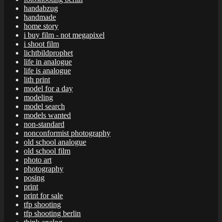
handabzug
handmade
home story
i buy film - not megapixel
i shoot film
lichtbildprophet
life in analogue
life is analogue
lith print
model for a day
modeling
model search
models wanted
non-standard
nonconformist photography
old school analogue
old school film
photo art
photography
posing
print
print for sale
tfp shooting
tfp shooting berlin