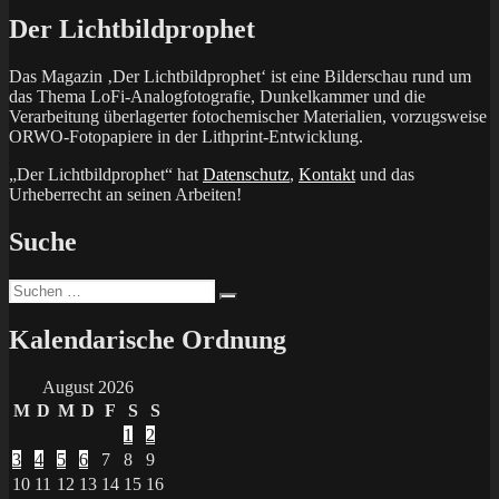
Der Lichtbildprophet
Das Magazin ‚Der Lichtbildprophet‘ ist eine Bilderschau rund um
das Thema LoFi-Analogfotografie, Dunkelkammer und die
Verarbeitung überlagerter fotochemischer Materialien, vorzugsweise
ORWO-Fotopapiere in der Lithprint-Entwicklung.
„Der Lichtbildprophet“ hat
Datenschutz
,
Kontakt
und das
Urheberrecht an seinen Arbeiten!
Suche
Suchen
Suchen
nach:
Kalendarische Ordnung
August 2026
M
D
M
D
F
S
S
1
2
3
4
5
6
7
8
9
10
11
12
13
14
15
16