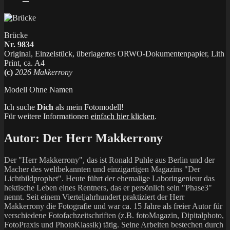
Brücke
Nr. 9834
Original, Einzelstück, überlagertes ORWO-Dokumentenpapier, Lith
Print, ca. A4
(c)
2026 Makkerrony
Modell Ohne Namen
Ich suche
Dich
als mein Fotomodell!
Für weitere Informationen
einfach hier klicken
.
Autor:
Der Herr Makkerrony
Der "Herr Makkerrony", das ist Ronald Puhle aus Berlin und der
Macher des weltbekannten und einzigartigen Magazins "Der
Lichtbildprophet". Heute führt der ehemalige Laboringenieur das
hektische Leben eines Rentners, das er persönlich sein "Phase3"
nennt. Seit einem Vierteljahrhundert praktiziert der Herr
Makkerrony die Fotografie und war ca. 15 Jahre als freier Autor für
verschiedene Fotofachzeitschriften (z.B. fotoMagazin, Dipitalphoto,
FotoPraxis und PhotoKlassik) tätig. Seine Arbeiten bestechen durch