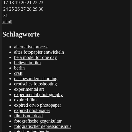
17
18
19
20
21
22
23
24
25
26
27
28
29
30
31
« Juli
Schlagworte
alternative process
altes fotopapier entwickeln
be a model for one day
believe in film
berlin
craft
das besondere shooting
erotisches fotoshooting
experimental art
experimental photography
expired film
expired orwo photopaper
expired photopaper
film is not dead
fotografische gegenkultur
fotografischer depressionismus
fotoshooting berlin