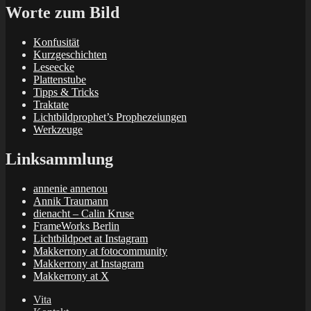
Worte zum Bild
Konfusität
Kurzgeschichten
Leseecke
Plattenstube
Tipps & Tricks
Traktate
Lichtbildprophet’s Prophezeiungen
Werkzeuge
Linksammlung
annenie annenou
Annik Traumann
dienacht – Calin Kruse
FrameWorks Berlin
Lichtbildpoet at Instagram
Makkerrony at fotocommunity
Makkerrony at Instagram
Makkerrony at X
Vita