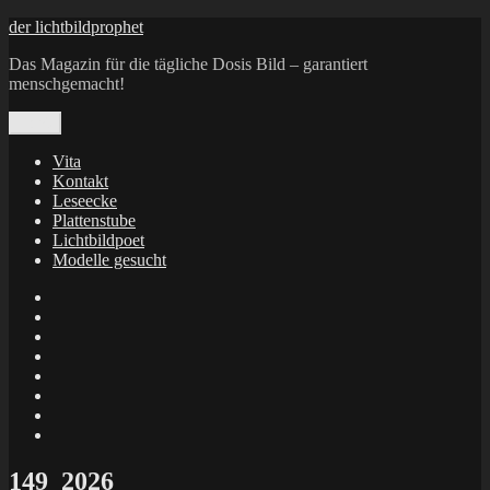
Zum
der lichtbildprophet
Inhalt
Das Magazin für die tägliche Dosis Bild – garantiert
springen
menschgemacht!
Menü
Vita
Kontakt
Leseecke
Plattenstube
Lichtbildpoet
Modelle gesucht
annenie
annenou
Annik
Traumann
dienacht
–
FrameWorks
Calin
Berlin
Lichtbildpoet
Kruse
at
Makkerrony
Instagram
at
Makkerrony
fotocommunity
at
Makkerrony
Instagram
at
X
149_2026