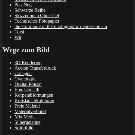
PosaNeg
Schwarze Reihe
Skizzenbuch OhneTitel
Technisches Fotopapier
the erotic side of the photographic depressionism
Torsi
Wir
Wege zum Bild
3D Rendering
Aceton Transferdruck
Collagen
Cyanotypie
Digital Poison
Emulsionslift
Körperabformungen
Kreislauf-Skulpturen
Freie Malerei
Materialverbund
Mix Media
Silbergelatine
Sofortbild