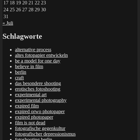
17
18
19
20
21
22
23
24
25
26
27
28
29
30
31
« Juli
Schlagworte
alternative process
altes fotopapier entwickeln
be a model for one day
believe in film
berlin
craft
das besondere shooting
erotisches fotoshooting
experimental art
experimental photography
expired film
expired orwo photopaper
expired photopaper
film is not dead
fotografische gegenkultur
fotografischer depressionismus
fotoshooting berlin