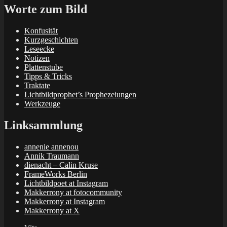
Worte zum Bild
Konfusität
Kurzgeschichten
Leseecke
Notizen
Plattenstube
Tipps & Tricks
Traktate
Lichtbildprophet’s Prophezeiungen
Werkzeuge
Linksammlung
annenie annenou
Annik Traumann
dienacht – Calin Kruse
FrameWorks Berlin
Lichtbildpoet at Instagram
Makkerrony at fotocommunity
Makkerrony at Instagram
Makkerrony at X