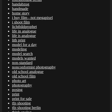
handabzug
handmade
home story
i buy film - not megapixel
i shoot film
lichtbildprophet
life in analogue
life is analogue
lith print
model for a day
modeling
model search
models wanted
non-standard
nonconformist photography
old school analogue
old school film
photo art
photography
posing
print
print for sale
tfp shooting
tfp shooting berlin