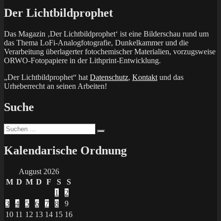
Der Lichtbildprophet
Das Magazin ‚Der Lichtbildprophet‘ ist eine Bilderschau rund um
das Thema LoFi-Analogfotografie, Dunkelkammer und die
Verarbeitung überlagerter fotochemischer Materialien, vorzugsweise
ORWO-Fotopapiere in der Lithprint-Entwicklung.
„Der Lichtbildprophet“ hat
Datenschutz
,
Kontakt
und das
Urheberrecht an seinen Arbeiten!
Suche
Suchen
Suchen
nach:
Kalendarische Ordnung
August 2026
M
D
M
D
F
S
S
1
2
3
4
5
6
7
8
9
10
11
12
13
14
15
16