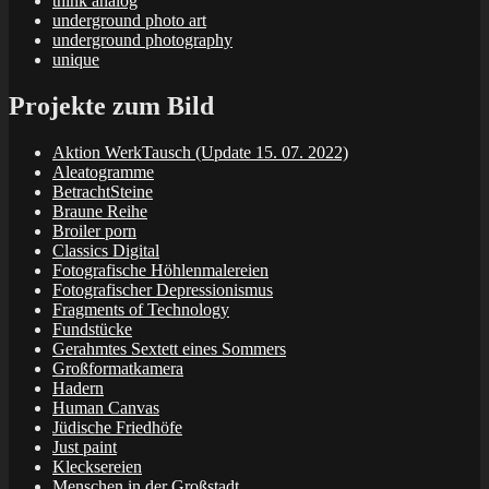
think analog
underground photo art
underground photography
unique
Projekte zum Bild
Aktion WerkTausch (Update 15. 07. 2022)
Aleatogramme
BetrachtSteine
Braune Reihe
Broiler porn
Classics Digital
Fotografische Höhlenmalereien
Fotografischer Depressionismus
Fragments of Technology
Fundstücke
Gerahmtes Sextett eines Sommers
Großformatkamera
Hadern
Human Canvas
Jüdische Friedhöfe
Just paint
Klecksereien
Menschen in der Großstadt