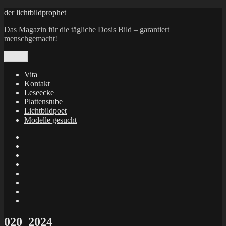
Zum
der lichtbildprophet
Inhalt
Das Magazin für die tägliche Dosis Bild – garantiert
springen
menschgemacht!
Menü
Vita
Kontakt
Leseecke
Plattenstube
Lichtbildpoet
Modelle gesucht
annenie
annenou
Annik
Traumann
dienacht
–
FrameWorks
Calin
Berlin
Lichtbildpoet
Kruse
at
Makkerrony
Instagram
at
Makkerrony
fotocommunity
at
Makkerrony
Instagram
at
X
020_2024