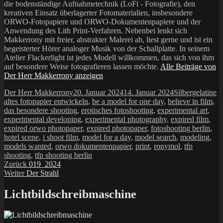
die bodenständige Aufnahmetechnik (LoFi - Fotografie), den
kreativen Einsatz überlagerter Fotomaterialien, insbesondere
ORWO-Fotopapiere und ORWO-Dokumentenpapiere und der
Anwendung des Lith Print-Verfahren. Nebenbei lenkt sich
Makkerrony mit freier, abstrakter Malerei ab, liest gerne und ist ein
begeisterter Hörer analoger Musik von der Schallplatte. In seinem
Atelier Flackerlight ist jedes Modell willkommen, das sich von ihm
auf besondere Weise fotografieren lassen möchte.
Alle Beiträge von
Der Herr Makkerrony anzeigen
Autor
Veröffentlicht
Kategorien
Sc
Der Herr Makkerrony
20. Januar 2024
14. Januar 2024
Silbergelatine
am
altes fotopapier entwickeln
,
be a model for one day
,
believe in film
,
das besondere shooting
,
erotisches fotoshooting
,
experimental art
,
experimental developing
,
experimental photography
,
expired film
,
expired orwo photopaper
,
expired photopaper
,
fotoshooting berlin
,
hotel scene
,
i shoot film
,
model for a day
,
model search
,
modeling
,
models wanted
,
orwo dokumentenpapier
,
print
,
ronymol
,
tfp
shooting
,
tfp shooting berlin
Beitragsnavigation
Vorheriger
Zurück
019_2024
Nächster
Beitrag:
Weiter
Der Strahl
Beitrag:
Lichtbildschreibmaschine