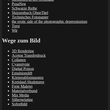
PosaNeg
Schwarze Reihe
Skizzenbuch OhneTitel
Technisches Fotopapier
the erotic side of the photographic depressionism
Torsi
Wir
Wege zum Bild
3D Rendering
Aceton Transferdruck
Collagen
Cyanotypie
Digital Poison
Emulsionslift
Körperabformungen
Kreislauf-Skulpturen
Freie Malerei
Materialverbund
Mix Media
Silbergelatine
Sofortbild