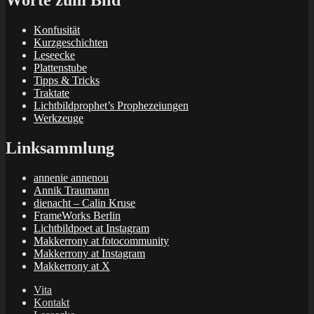
Worte zum Bild
Konfusität
Kurzgeschichten
Leseecke
Plattenstube
Tipps & Tricks
Traktate
Lichtbildprophet’s Prophezeiungen
Werkzeuge
Linksammlung
annenie annenou
Annik Traumann
dienacht – Calin Kruse
FrameWorks Berlin
Lichtbildpoet at Instagram
Makkerrony at fotocommunity
Makkerrony at Instagram
Makkerrony at X
Vita
Kontakt