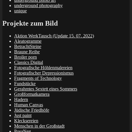
underground photo art
underground photography
unique
Projekte zum Bild
Aktion WerkTausch (Update 15. 07. 2022)
Aleatogramme
BetrachtSteine
Braune Reihe
Broiler porn
Classics Digital
Fotografische Höhlenmalereien
Fotografischer Depressionismus
Fragments of Technology
Fundstücke
Gerahmtes Sextett eines Sommers
Großformatkamera
Hadern
Human Canvas
Jüdische Friedhöfe
Just paint
Klecksereien
Menschen in der Großstadt
PosaNeg