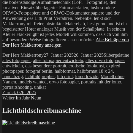
die bodenständige Aufnahmetechnik (LoFi - Fotografie), den
kreativen Einsatz überlagerter Fotomaterialien, insbesondere
ORWO-Fotopapiere und ORWO-Dokumentenpapiere und der
Anwendung des Lith Print-Verfahren. Nebenbei lenkt sich
Makkerrony mit freier, abstrakter Malerei ab, liest gerne und ist ein
begeisterter Hörer analoger Musik von der Schallplatte. In seinem
Atelier Flackerlight ist jedes Modell willkommen, das sich von ihm
auf besondere Weise fotografieren lassen möchte.
Alle Beiträge von
Der Herr Makkerrony anzeigen
Autor
Veröffentlicht
Kategorien
Sc
Der Herr Makkerrony
27. Januar 2025
26. Januar 2025
Silbergelatine
am
altes fotopapier
,
altes fotopapier entwickeln
,
altes orwo fotopapier
entwickeln
,
das besondere portrait
,
erotische fotokunst
,
expired
photopaper
,
fotograf berlin
,
halbformat
,
halbformat 18 x 24
,
handabzug
,
lichtbildprophet
,
lith print
,
lomo lcwide
,
Modell ohne
Namen
,
models wanted
,
orwo fotopapier
,
portraits mit der lomo
,
portraitshooting
,
unikat
Beitragsnavigation
Vorheriger
Zurück
026_2025
Nächster
Beitrag:
Weiter
Im Jahr Neun
Beitrag:
Lichtbildschreibmaschine