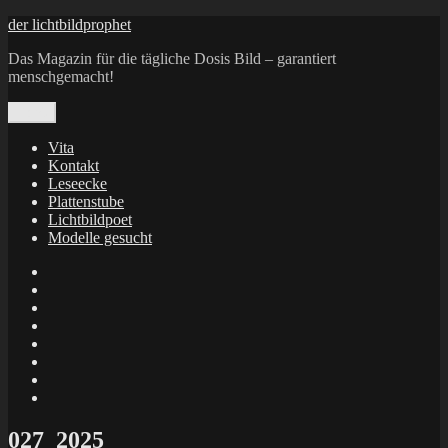
Zum
der lichtbildprophet
Inhalt
Das Magazin für die tägliche Dosis Bild – garantiert
springen
menschgemacht!
Menü
Vita
Kontakt
Leseecke
Plattenstube
Lichtbildpoet
Modelle gesucht
annenie
annenou
Annik
Traumann
dienacht
–
FrameWorks
Calin
Berlin
Lichtbildpoet
Kruse
at
Makkerrony
Instagram
at
Makkerrony
fotocommunity
at
Makkerrony
Instagram
at
X
027_2025