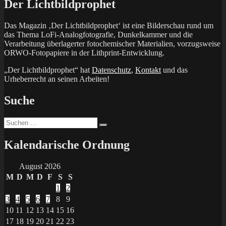
Der Lichtbildprophet
Das Magazin ‚Der Lichtbildprophet‘ ist eine Bilderschau rund um
das Thema LoFi-Analogfotografie, Dunkelkammer und die
Verarbeitung überlagerter fotochemischer Materialien, vorzugsweise
ORWO-Fotopapiere in der Lithprint-Entwicklung.
„Der Lichtbildprophet“ hat
Datenschutz
,
Kontakt
und das
Urheberrecht an seinen Arbeiten!
Suche
Suchen
Suchen
nach:
Kalendarische Ordnung
August 2026
M
D
M
D
F
S
S
1
2
3
4
5
6
7
8
9
10
11
12
13
14
15
16
17
18
19
20
21
22
23