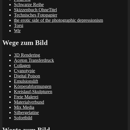
Schwarze Reihe
Skizzenbuch OhneTitel
Technisches Fotopapier
the erotic side of the photographic depressionism
Torsi
Wir
Wege zum Bild
3D Rendering
Aceton Transferdruck
Collagen
Cyanotypie
Digital Poison
Emulsionslift
Körperabformungen
Kreislauf-Skulpturen
Freie Malerei
Materialverbund
Mix Media
Silbergelatine
Sofortbild