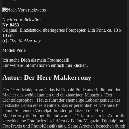
Nach Vorn rückwärts
Nr. 8463
Original, Einzelstück, überlagertes Fotopapier, Lith Print, ca. 13 x
18 cm
(c)
2025 Makkerrony
Modell Perle
Ich suche
Dich
als mein Fotomodell!
Für weitere Informationen
einfach hier klicken
.
Autor:
Der Herr Makkerrony
Der "Herr Makkerrony", das ist Ronald Puhle aus Berlin und der
Macher des weltbekannten und einzigartigen Magazins "Der
Lichtbildprophet". Heute führt der ehemalige Laboringenieur das
hektische Leben eines Rentners, das er persönlich sein "Phase3"
nennt. Seit einem Vierteljahrhundert praktiziert der Herr
Makkerrony die Fotografie und war ca. 15 Jahre als freier Autor für
verschiedene Fotofachzeitschriften (z.B. fotoMagazin, Dipitalphoto,
FotoPraxis und PhotoKlassik) tätig. Seine Arbeiten bestechen durch