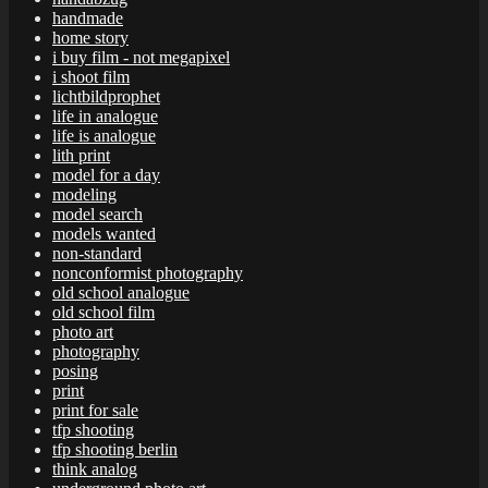
handmade
home story
i buy film - not megapixel
i shoot film
lichtbildprophet
life in analogue
life is analogue
lith print
model for a day
modeling
model search
models wanted
non-standard
nonconformist photography
old school analogue
old school film
photo art
photography
posing
print
print for sale
tfp shooting
tfp shooting berlin
think analog