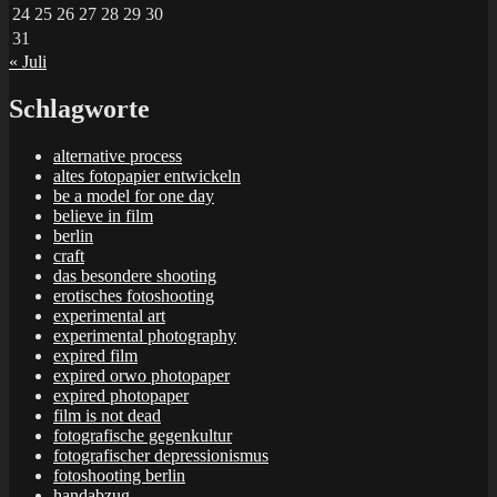
24
25
26
27
28
29
30
31
« Juli
Schlagworte
alternative process
altes fotopapier entwickeln
be a model for one day
believe in film
berlin
craft
das besondere shooting
erotisches fotoshooting
experimental art
experimental photography
expired film
expired orwo photopaper
expired photopaper
film is not dead
fotografische gegenkultur
fotografischer depressionismus
fotoshooting berlin
handabzug