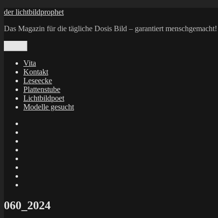
Zum
der lichtbildprophet
Inhalt
Das Magazin für die tägliche Dosis Bild – garantiert menschgemacht!
springen
Menü
Vita
Kontakt
Leseecke
Plattenstube
Lichtbildpoet
Modelle gesucht
annenie
annenou
Annik
Traumann
dienacht
–
FrameWorks
Calin
Berlin
Lichtbildpoet
Kruse
at
Makkerrony
Instagram
at
Makkerrony
fotocommunity
at
Makkerrony
Instagram
at
X
060_2024