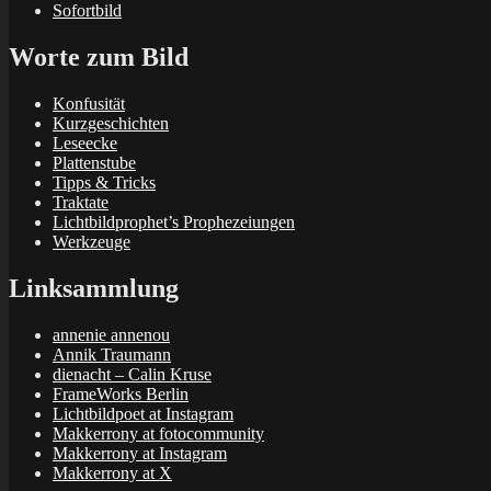
Sofortbild
Worte zum Bild
Konfusität
Kurzgeschichten
Leseecke
Plattenstube
Tipps & Tricks
Traktate
Lichtbildprophet’s Prophezeiungen
Werkzeuge
Linksammlung
annenie annenou
Annik Traumann
dienacht – Calin Kruse
FrameWorks Berlin
Lichtbildpoet at Instagram
Makkerrony at fotocommunity
Makkerrony at Instagram
Makkerrony at X