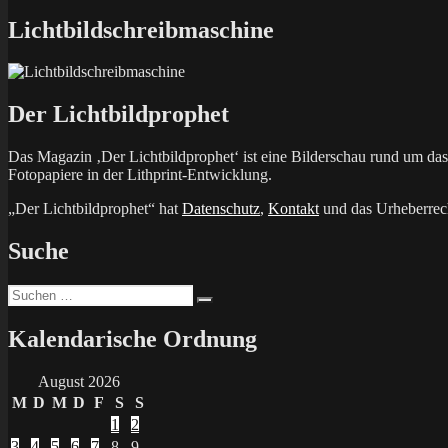
Beitrag:
Lichtbildschreibmaschine
Der Lichtbildprophet
Das Magazin ‚Der Lichtbildprophet‘ ist eine Bilderschau rund um d
Fotopapiere in der Lithprint-Entwicklung.
„Der Lichtbildprophet“ hat
Datenschutz
,
Kontakt
und das Urheberrech
Suche
Suchen
Suchen
nach:
Kalendarische Ordnung
August 2026
M
D
M
D
F
S
S
1
2
3
4
5
6
7
8
9