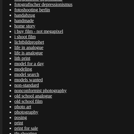
fotografischer depressionismus
fotoshooting berlin
handabzug
handmade
home story
i buy film - not megapixel
i shoot film
lichtbildprophet
life in analogue
life is analogue
lith print
model for a day
modeling
model search
models wanted
non-standard
nonconformist photography
old school analogue
old school film
photo art
photography
posing
print
print for sale
tfp shooting