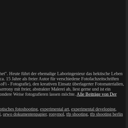
et". Heute führt der ehemalige Laboringenieur das hektische Leben
a. 15 Jahre als freier Autor für verschiedene Fotofachzeitschriften
i - Fotografie), den kreativen Einsatz überlagerter Fotomaterialien,
mit freier, abstrakter Malerei ab, liest gerne und ist ein
sondere Weise fotografieren lassen möchte.
Alle Beiträge von Der
otisches fotoshooting
,
experimental art
,
experimental developing
,
d
,
orwo dokumentenpapier
,
ronymol
,
tfp shooting
,
tfp shooting berlin