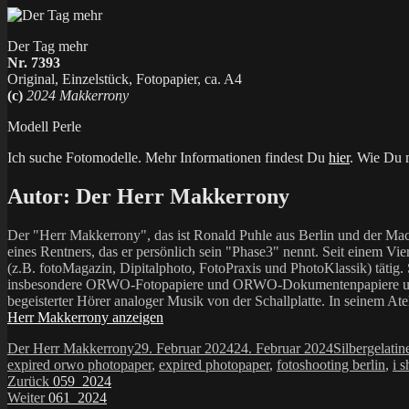
Der Tag mehr
Nr. 7393
Original, Einzelstück, Fotopapier, ca. A4
(c)
2024 Makkerrony
Modell Perle
Ich suche Fotomodelle. Mehr Informationen findest Du
hier
. Wie Du m
Autor:
Der Herr Makkerrony
Der "Herr Makkerrony", das ist Ronald Puhle aus Berlin und der Mac
eines Rentners, das er persönlich sein "Phase3" nennt. Seit einem Vier
(z.B. fotoMagazin, Dipitalphoto, FotoPraxis und PhotoKlassik) tätig.
insbesondere ORWO-Fotopapiere und ORWO-Dokumentenpapiere und der 
begeisterter Hörer analoger Musik von der Schallplatte. In seinem At
Herr Makkerrony anzeigen
Autor
Veröffentlicht
Kategorien
Der Herr Makkerrony
29. Februar 2024
24. Februar 2024
Silbergelatin
am
expired orwo photopaper
,
expired photopaper
,
fotoshooting berlin
,
i s
Beitragsnavigation
Vorheriger
Zurück
059_2024
Nächster
Beitrag:
Weiter
061_2024