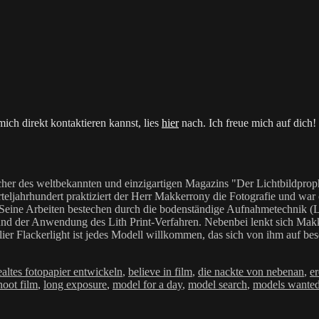
ich direkt kontaktieren kannst, lies
hier
nach. Ich freue mich auf dich!
her des weltbekannten und einzigartigen Magazins "Der Lichtbildproph
teljahrhundert praktiziert der Herr Makkerrony die Fotografie und war c
 Seine Arbeiten bestechen durch die bodenständige Aufnahmetechnik (LoF
Anwendung des Lith Print-Verfahren. Nebenbei lenkt sich Makkerrony 
elier Flackerlight ist jedes Modell willkommen, das sich von ihm auf be
Schlagwörter
e
altes fotopapier entwickeln
,
believe in film
,
die nackte von nebenan
,
er
hoot film
,
long exposure
,
model for a day
,
model search
,
models wante