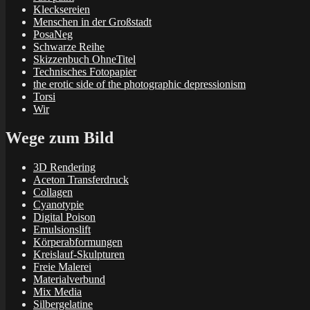
Klecksereien
Menschen in der Großstadt
PosaNeg
Schwarze Reihe
Skizzenbuch OhneTitel
Technisches Fotopapier
the erotic side of the photographic depressionism
Torsi
Wir
Wege zum Bild
3D Rendering
Aceton Transferdruck
Collagen
Cyanotypie
Digital Poison
Emulsionslift
Körperabformungen
Kreislauf-Skulpturen
Freie Malerei
Materialverbund
Mix Media
Silbergelatine