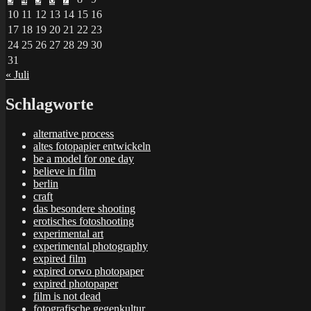
10
11
12
13
14
15
16
17
18
19
20
21
22
23
24
25
26
27
28
29
30
31
« Juli
Schlagworte
alternative process
altes fotopapier entwickeln
be a model for one day
believe in film
berlin
craft
das besondere shooting
erotisches fotoshooting
experimental art
experimental photography
expired film
expired orwo photopaper
expired photopaper
film is not dead
fotografische gegenkultur