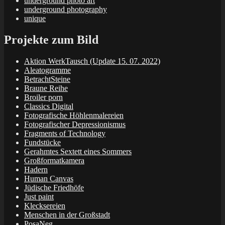
underground photo art
underground photography
unique
Projekte zum Bild
Aktion WerkTausch (Update 15. 07. 2022)
Aleatogramme
BetrachtSteine
Braune Reihe
Broiler porn
Classics Digital
Fotografische Höhlenmalereien
Fotografischer Depressionismus
Fragments of Technology
Fundstücke
Gerahmtes Sextett eines Sommers
Großformatkamera
Hadern
Human Canvas
Jüdische Friedhöfe
Just paint
Klecksereien
Menschen in der Großstadt
PosaNeg