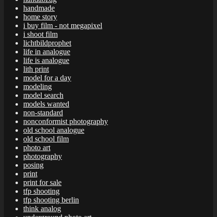
handmade
home story
i buy film - not megapixel
i shoot film
lichtbildprophet
life in analogue
life is analogue
lith print
model for a day
modeling
model search
models wanted
non-standard
nonconformist photography
old school analogue
old school film
photo art
photography
posing
print
print for sale
tfp shooting
tfp shooting berlin
think analog