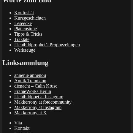
Worte zum Bild
Konfusität
Kurzgeschichten
Leseecke
Plattenstube
Tipps & Tricks
Traktate
Lichtbildprophet’s Prophezeiungen
Werkzeuge
Linksammlung
annenie annenou
Annik Traumann
dienacht – Calin Kruse
FrameWorks Berlin
Lichtbildpoet at Instagram
Makkerrony at fotocommunity
Makkerrony at Instagram
Makkerrony at X
Vita
Kontakt