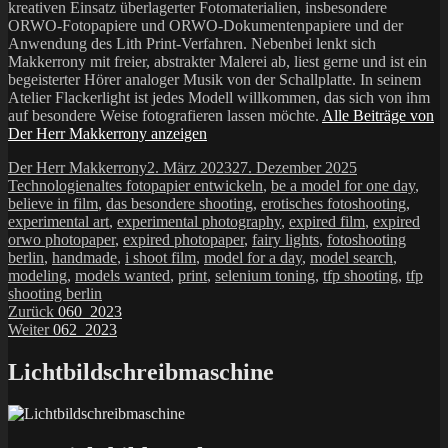
kreativen Einsatz überlagerter Fotomaterialien, insbesondere
ORWO-Fotopapiere und ORWO-Dokumentenpapiere und der
Anwendung des Lith Print-Verfahren. Nebenbei lenkt sich
Makkerrony mit freier, abstrakter Malerei ab, liest gerne und ist ein
begeisterter Hörer analoger Musik von der Schallplatte. In seinem
Atelier Flackerlight ist jedes Modell willkommen, das sich von ihm
auf besondere Weise fotografieren lassen möchte.
Alle Beiträge von
Der Herr Makkerrony anzeigen
Autor
Veröffentlicht
Kategorien
Der Herr Makkerrony
2. März 2023
27. Dezember 2025
Schlagwörter
am
Technologien
altes fotopapier entwickeln
,
be a model for one day
,
believe in film
,
das besondere shooting
,
erotisches fotoshooting
,
experimental art
,
experimental photography
,
expired film
,
expired
orwo photopaper
,
expired photopaper
,
fairy lights
,
fotoshooting
berlin
,
handmade
,
i shoot film
,
model for a day
,
model search
,
modeling
,
models wanted
,
print
,
selenium toning
,
tfp shooting
,
tfp
shooting berlin
Beitragsnavigation
Vorheriger
Zurück
060_2023
Nächster
Beitrag:
Weiter
062_2023
Beitrag:
Lichtbildschreibmaschine