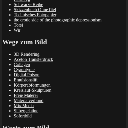
Schwarze Reihe
Skizzenbuch OhneTitel
Technisches Fotopapier
the erotic side of the photographic depressionism
Torsi
Wir
Wege zum Bild
3D Rendering
Aceton Transferdruck
Collagen
Cyanotypie
Digital Poison
Emulsionslift
Körperabformungen
Kreislauf-Skulpturen
Freie Malerei
Materialverbund
Mix Media
Silbergelatine
Sofortbild