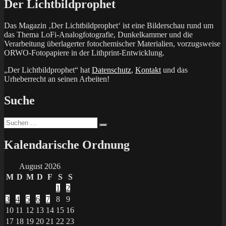
Der Lichtbildprophet
Das Magazin ‚Der Lichtbildprophet‘ ist eine Bilderschau rund um
das Thema LoFi-Analogfotografie, Dunkelkammer und die
Verarbeitung überlagerter fotochemischer Materialien, vorzugsweise
ORWO-Fotopapiere in der Lithprint-Entwicklung.
„Der Lichtbildprophet“ hat
Datenschutz
,
Kontakt
und das
Urheberrecht an seinen Arbeiten!
Suche
Suchen
Suchen
nach:
Kalendarische Ordnung
August 2026
M
D
M
D
F
S
S
1
2
3
4
5
6
7
8
9
10
11
12
13
14
15
16
17
18
19
20
21
22
23