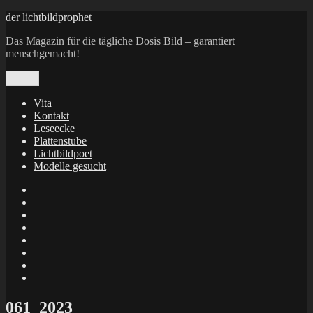
Zum
der lichtbildprophet
Inhalt
Das Magazin für die tägliche Dosis Bild – garantiert
springen
menschgemacht!
Menü
Vita
Kontakt
Leseecke
Plattenstube
Lichtbildpoet
Modelle gesucht
annenie
annenou
Annik
Traumann
dienacht
–
FrameWorks
Calin
Berlin
Lichtbildpoet
Kruse
at
Makkerrony
Instagram
at
Makkerrony
fotocommunity
at
Makkerrony
Instagram
at
X
061_2023