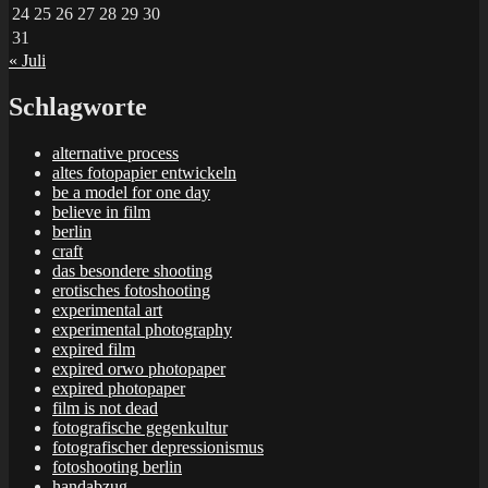
24
25
26
27
28
29
30
31
« Juli
Schlagworte
alternative process
altes fotopapier entwickeln
be a model for one day
believe in film
berlin
craft
das besondere shooting
erotisches fotoshooting
experimental art
experimental photography
expired film
expired orwo photopaper
expired photopaper
film is not dead
fotografische gegenkultur
fotografischer depressionismus
fotoshooting berlin
handabzug