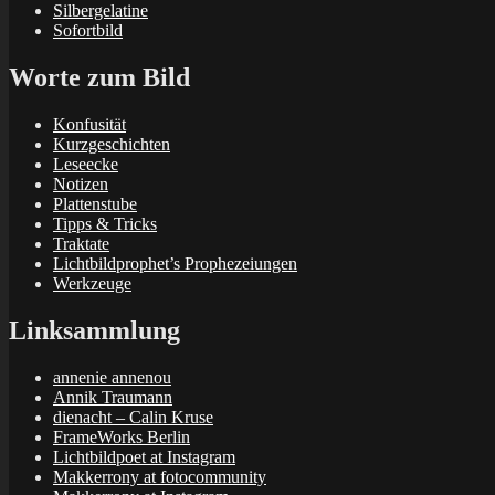
Silbergelatine
Sofortbild
Worte zum Bild
Konfusität
Kurzgeschichten
Leseecke
Notizen
Plattenstube
Tipps & Tricks
Traktate
Lichtbildprophet’s Prophezeiungen
Werkzeuge
Linksammlung
annenie annenou
Annik Traumann
dienacht – Calin Kruse
FrameWorks Berlin
Lichtbildpoet at Instagram
Makkerrony at fotocommunity