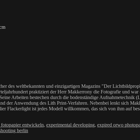
 cm
her des weltbekannten und einzigartigen Magazins "Der Lichtbildproph
teljahrhundert praktiziert der Herr Makkerrony die Fotografie und war c
 Seine Arbeiten bestechen durch die bodenständige Aufnahmetechnik (LoF
Anwendung des Lith Print-Verfahren. Nebenbei lenkt sich Makkerrony 
elier Flackerlight ist jedes Modell willkommen, das sich von ihm auf be
agwörter
s fotopapier entwickeln
,
experimental developing
,
expired orwo photop
shooting berlin