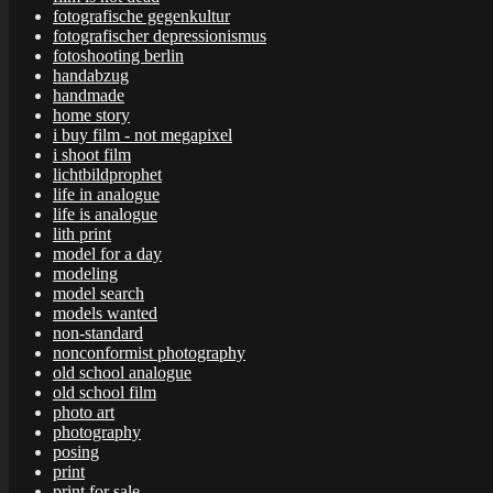
fotografische gegenkultur
fotografischer depressionismus
fotoshooting berlin
handabzug
handmade
home story
i buy film - not megapixel
i shoot film
lichtbildprophet
life in analogue
life is analogue
lith print
model for a day
modeling
model search
models wanted
non-standard
nonconformist photography
old school analogue
old school film
photo art
photography
posing
print
print for sale