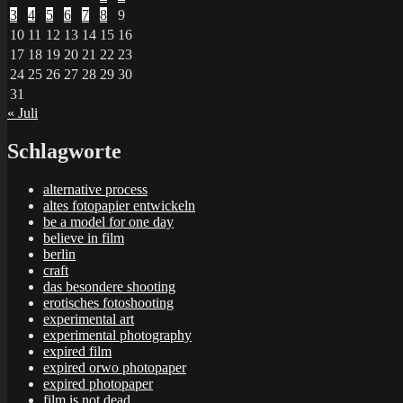
3
4
5
6
7
8
9
10
11
12
13
14
15
16
17
18
19
20
21
22
23
24
25
26
27
28
29
30
31
« Juli
Schlagworte
alternative process
altes fotopapier entwickeln
be a model for one day
believe in film
berlin
craft
das besondere shooting
erotisches fotoshooting
experimental art
experimental photography
expired film
expired orwo photopaper
expired photopaper
film is not dead