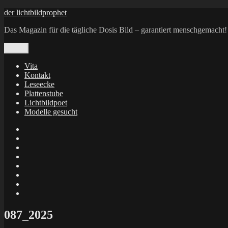
Zum
der lichtbildprophet
Inhalt
Das Magazin für die tägliche Dosis Bild – garantiert menschgemacht!
springen
Menü
Vita
Kontakt
Leseecke
Plattenstube
Lichtbildpoet
Modelle gesucht
annenie
annenou
Annik
Traumann
dienacht
–
FrameWorks
Calin
Berlin
Lichtbildpoet
Kruse
at
Makkerrony
Instagram
at
Makkerrony
fotocommunity
at
Makkerrony
Instagram
at
X
087_2025