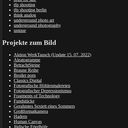
tfp shooting
tfp shooting berlin
think analog
underground photo art
underground photography
unique
Projekte zum Bild
Aktion WerkTausch (Update 15. 07. 2022)
Aleatogramme
BetrachtSteine
Braune Reihe
Broiler porn
Classics Digital
Fotografische Höhlenmalereien
Fotografischer Depressionismus
Fragments of Technology
Fundstücke
Gerahmtes Sextett eines Sommers
Großformatkamera
Hadern
Human Canvas
Jüdische Friedhöfe