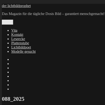
Zum
der lichtbildprophet
Inhalt
Das Magazin für die tägliche Dosis Bild – garantiert menschgemacht!
springen
Menü
Vita
Kontakt
Leseecke
Plattenstube
Lichtbildpoet
Modelle gesucht
annenie
annenou
Annik
Traumann
dienacht
–
FrameWorks
Calin
Berlin
Lichtbildpoet
Kruse
at
Makkerrony
Instagram
at
Makkerrony
fotocommunity
at
Makkerrony
Instagram
at
X
088_2025