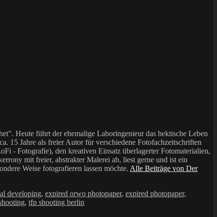
et". Heute führt der ehemalige Laboringenieur das hektische Leben
a. 15 Jahre als freier Autor für verschiedene Fotofachzeitschriften
i - Fotografie), den kreativen Einsatz überlagerter Fotomaterialien,
mit freier, abstrakter Malerei ab, liest gerne und ist ein
sondere Weise fotografieren lassen möchte.
Alle Beiträge von Der
al developing
,
expired orwo photopaper
,
expired photopaper
,
 shooting
,
tfp shooting berlin