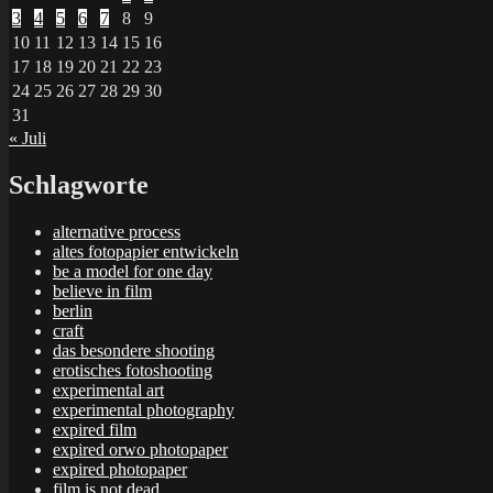
3
4
5
6
7
8
9
10
11
12
13
14
15
16
17
18
19
20
21
22
23
24
25
26
27
28
29
30
31
« Juli
Schlagworte
alternative process
altes fotopapier entwickeln
be a model for one day
believe in film
berlin
craft
das besondere shooting
erotisches fotoshooting
experimental art
experimental photography
expired film
expired orwo photopaper
expired photopaper
film is not dead