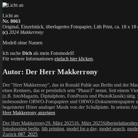
Licht an
Nr. 8063
Original, Einzelstück, überlagertes Fotopapier, Lith Print, ca. 18 x 18
(c)
2024 Makkerrony
Modell ohne Namen
Ich suche
Dich
als mein Fotomodell!
Für weitere Informationen
einfach hier klicken
.
Autor:
Der Herr Makkerrony
Der "Herr Makkerrony", das ist Ronald Puhle aus Berlin und der Mac
eines Rentners, das er persönlich sein "Phase3" nennt. Seit einem Vier
(z.B. fotoMagazin, Dipitalphoto, FotoPraxis und PhotoKlassik) tätig.
insbesondere ORWO-Fotopapiere und ORWO-Dokumentenpapiere und der 
begeisterter Hörer analoger Musik von der Schallplatte. In seinem At
Herr Makkerrony anzeigen
Autor
Veröffentlicht
Kategorien
Schl
Der Herr Makkerrony
29. März 2025
16. März 2025
Silbergelatine
alte
am
fotoshooting berlin
,
lith printing
,
model for a day
,
model search
,
mode
Beitragsnavigation
Vorheriger
Zurück
087_2025