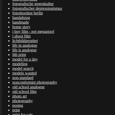
fotografische gegenkultur
fotografischer depressionismus
fotoshooting berlin
handabzug
handmade
home story
i buy film - not megapixel
i shoot film
lichtbildprophet
life in analogue
life is analogue
lith print
model for a day
modeling
model search
models wanted
non-standard
nonconformist photography
old school analogue
old school film
photo art
photography
posing
print
print for sale