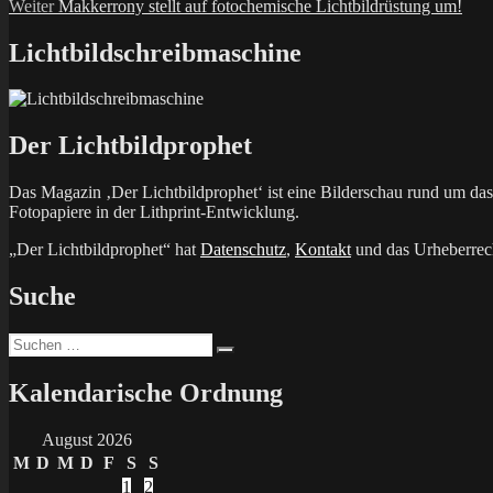
Nächster
Beitrag:
Weiter
Makkerrony stellt auf fotochemische Lichtbildrüstung um!
Beitrag:
Lichtbildschreibmaschine
Der Lichtbildprophet
Das Magazin ‚Der Lichtbildprophet‘ ist eine Bilderschau rund um d
Fotopapiere in der Lithprint-Entwicklung.
„Der Lichtbildprophet“ hat
Datenschutz
,
Kontakt
und das Urheberrech
Suche
Suchen
Suchen
nach:
Kalendarische Ordnung
August 2026
M
D
M
D
F
S
S
1
2