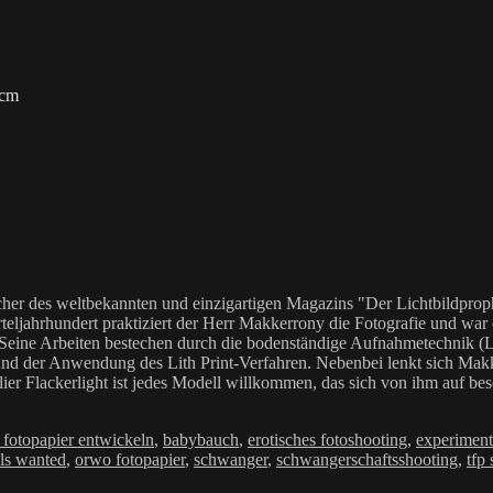
 cm
her des weltbekannten und einzigartigen Magazins "Der Lichtbildproph
teljahrhundert praktiziert der Herr Makkerrony die Fotografie und war c
 Seine Arbeiten bestechen durch die bodenständige Aufnahmetechnik (LoF
Anwendung des Lith Print-Verfahren. Nebenbei lenkt sich Makkerrony 
elier Flackerlight ist jedes Modell willkommen, das sich von ihm auf be
agwörter
s fotopapier entwickeln
,
babybauch
,
erotisches fotoshooting
,
experiment
ls wanted
,
orwo fotopapier
,
schwanger
,
schwangerschaftsshooting
,
tfp