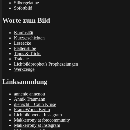
Silbergelatine
Sofortbild
Worte zum Bild
Konfusität
Kurzgeschichten
Leseecke
Plattenstube
Tipps & Tricks
Traktate
Lichtbildprophet’s Prophezeiungen
Werkzeuge
Linksammlung
annenie annenou
Annik Traumann
dienacht – Calin Kruse
FrameWorks Berlin
Lichtbildpoet at Instagram
Makkerrony at fotocommunity
Makkerrony at Instagram