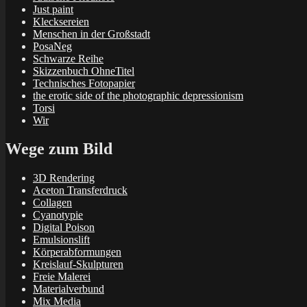
Just paint
Klecksereien
Menschen in der Großstadt
PosaNeg
Schwarze Reihe
Skizzenbuch OhneTitel
Technisches Fotopapier
the erotic side of the photographic depressionism
Torsi
Wir
Wege zum Bild
3D Rendering
Aceton Transferdruck
Collagen
Cyanotypie
Digital Poison
Emulsionslift
Körperabformungen
Kreislauf-Skulpturen
Freie Malerei
Materialverbund
Mix Media