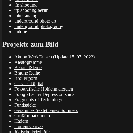
tfp shooting
tfp shooting berlin
think analog
underground photo art
underground photography
unique
Projekte zum Bild
Aktion WerkTausch (Update 15. 07. 2022)
Aleatogramme
BetrachtSteine
Braune Reihe
Broiler porn
Classics Digital
Fotografische Höhlenmalereien
Fotografischer Depressionismus
Fragments of Technology
Fundstücke
Gerahmtes Sextett eines Sommers
Großformatkamera
Hadern
Human Canvas
Jüdische Friedhöfe