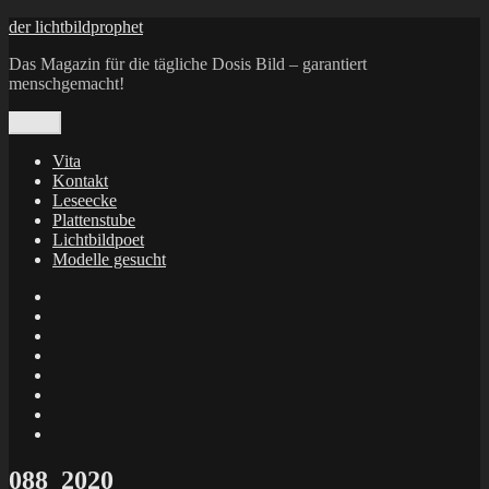
Zum
der lichtbildprophet
Inhalt
Das Magazin für die tägliche Dosis Bild – garantiert
springen
menschgemacht!
Menü
Vita
Kontakt
Leseecke
Plattenstube
Lichtbildpoet
Modelle gesucht
annenie
annenou
Annik
Traumann
dienacht
–
FrameWorks
Calin
Berlin
Lichtbildpoet
Kruse
at
Makkerrony
Instagram
at
Makkerrony
fotocommunity
at
Makkerrony
Instagram
at
X
088_2020