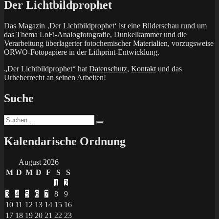
Der Lichtbildprophet
Das Magazin ‚Der Lichtbildprophet‘ ist eine Bilderschau rund um
das Thema LoFi-Analogfotografie, Dunkelkammer und die
Verarbeitung überlagerter fotochemischer Materialien, vorzugsweise
ORWO-Fotopapiere in der Lithprint-Entwicklung.
„Der Lichtbildprophet“ hat
Datenschutz
,
Kontakt
und das
Urheberrecht an seinen Arbeiten!
Suche
Suchen
Suchen
nach:
Kalendarische Ordnung
August 2026
M
D
M
D
F
S
S
1
2
3
4
5
6
7
8
9
10
11
12
13
14
15
16
17
18
19
20
21
22
23