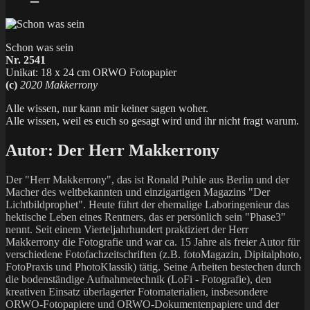
Schon was sein
Nr. 2541
Unikat: 18 x 24 cm ORWO Fotopapier
(c)
2020 Makkerrony
Alle wissen, nur kann mir keiner sagen woher.
Alle wissen, weil es euch so gesagt wird und ihr nicht fragt warum.
Autor:
Der Herr Makkerrony
Der "Herr Makkerrony", das ist Ronald Puhle aus Berlin und der
Macher des weltbekannten und einzigartigen Magazins "Der
Lichtbildprophet". Heute führt der ehemalige Laboringenieur das
hektische Leben eines Rentners, das er persönlich sein "Phase3"
nennt. Seit einem Vierteljahrhundert praktiziert der Herr
Makkerrony die Fotografie und war ca. 15 Jahre als freier Autor für
verschiedene Fotofachzeitschriften (z.B. fotoMagazin, Dipitalphoto,
FotoPraxis und PhotoKlassik) tätig. Seine Arbeiten bestechen durch
die bodenständige Aufnahmetechnik (LoFi - Fotografie), den
kreativen Einsatz überlagerter Fotomaterialien, insbesondere
ORWO-Fotopapiere und ORWO-Dokumentenpapiere und der