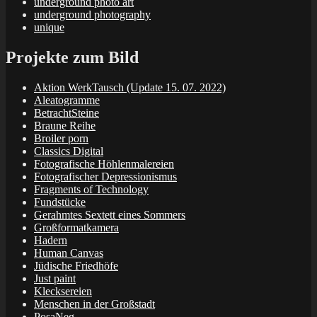
underground photo art
underground photography
unique
Projekte zum Bild
Aktion WerkTausch (Update 15. 07. 2022)
Aleatogramme
BetrachtSteine
Braune Reihe
Broiler porn
Classics Digital
Fotografische Höhlenmalereien
Fotografischer Depressionismus
Fragments of Technology
Fundstücke
Gerahmtes Sextett eines Sommers
Großformatkamera
Hadern
Human Canvas
Jüdische Friedhöfe
Just paint
Klecksereien
Menschen in der Großstadt
PosaNeg