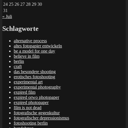
24
25
26
27
28
29
30
31
« Juli
Schlagworte
alternative process
altes fotopapier entwickeln
be a model for one day
believe in film
berlin
craft
das besondere shooting
erotisches fotoshooting
experimental art
experimental photography
expired film
expired orwo photopaper
expired photopaper
film is not dead
fotografische gegenkultur
fotografischer depressionismus
fotoshooting berlin