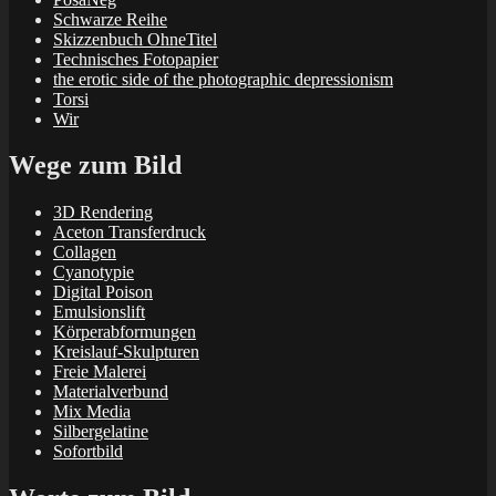
Schwarze Reihe
Skizzenbuch OhneTitel
Technisches Fotopapier
the erotic side of the photographic depressionism
Torsi
Wir
Wege zum Bild
3D Rendering
Aceton Transferdruck
Collagen
Cyanotypie
Digital Poison
Emulsionslift
Körperabformungen
Kreislauf-Skulpturen
Freie Malerei
Materialverbund
Mix Media
Silbergelatine
Sofortbild