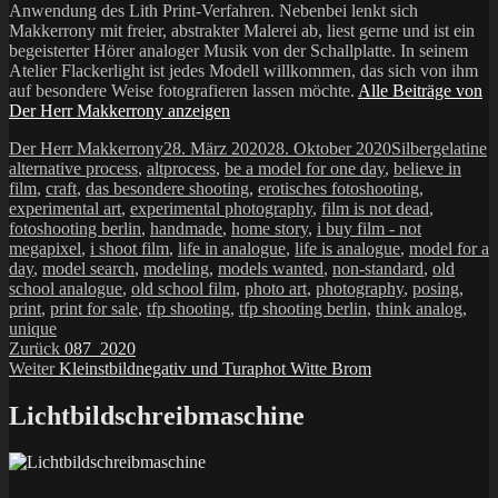
Anwendung des Lith Print-Verfahren. Nebenbei lenkt sich
Makkerrony mit freier, abstrakter Malerei ab, liest gerne und ist ein
begeisterter Hörer analoger Musik von der Schallplatte. In seinem
Atelier Flackerlight ist jedes Modell willkommen, das sich von ihm
auf besondere Weise fotografieren lassen möchte.
Alle Beiträge von
Der Herr Makkerrony anzeigen
Autor
Veröffentlicht
Kategorien
S
Der Herr Makkerrony
28. März 2020
28. Oktober 2020
Silbergelatine
am
alternative process
,
altprocess
,
be a model for one day
,
believe in
film
,
craft
,
das besondere shooting
,
erotisches fotoshooting
,
experimental art
,
experimental photography
,
film is not dead
,
fotoshooting berlin
,
handmade
,
home story
,
i buy film - not
megapixel
,
i shoot film
,
life in analogue
,
life is analogue
,
model for a
day
,
model search
,
modeling
,
models wanted
,
non-standard
,
old
school analogue
,
old school film
,
photo art
,
photography
,
posing
,
print
,
print for sale
,
tfp shooting
,
tfp shooting berlin
,
think analog
,
unique
Beitragsnavigation
Vorheriger
Zurück
087_2020
Nächster
Beitrag:
Weiter
Kleinstbildnegativ und Turaphot Witte Brom
Beitrag:
Lichtbildschreibmaschine