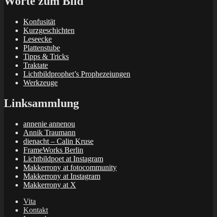
Worte zum Bild
Konfusität
Kurzgeschichten
Leseecke
Plattenstube
Tipps & Tricks
Traktate
Lichtbildprophet’s Prophezeiungen
Werkzeuge
Linksammlung
annenie annenou
Annik Traumann
dienacht – Calin Kruse
FrameWorks Berlin
Lichtbildpoet at Instagram
Makkerrony at fotocommunity
Makkerrony at Instagram
Makkerrony at X
Vita
Kontakt