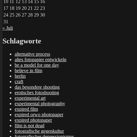
10
11
12
13
14
15
16
17
18
19
20
21
22
23
24
25
26
27
28
29
30
31
« Juli
Schlagworte
alternative process
altes fotopapier entwickeln
be a model for one day
believe in film
berlin
craft
das besondere shooting
erotisches fotoshooting
experimental art
experimental photography
expired film
expired orwo photopaper
expired photopaper
film is not dead
fotografische gegenkultur
fotografischer depressionismus