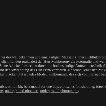
her des weltbekannten und einzigartigen Magazins "Der Lichtbildproph
teljahrhundert praktiziert der Herr Makkerrony die Fotografie und war c
 Seine Arbeiten bestechen durch die bodenständige Aufnahmetechnik (LoF
Anwendung des Lith Print-Verfahren. Nebenbei lenkt sich Makkerrony 
elier Flackerlight ist jedes Modell willkommen, das sich von ihm auf be
chlagwörter
rtists on tumblr
,
be a model for one day
,
erotisches fotoshooting
,
fotosh
ng
,
underground photo art
,
underground photography