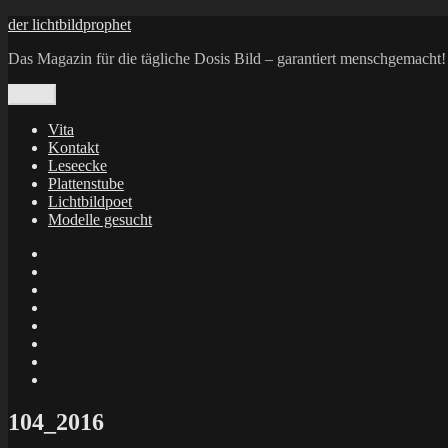
Zum
der lichtbildprophet
Inhalt
Das Magazin für die tägliche Dosis Bild – garantiert menschgemacht!
springen
Menü
Vita
Kontakt
Leseecke
Plattenstube
Lichtbildpoet
Modelle gesucht
annenie
annenou
Annik
Traumann
dienacht
–
FrameWorks
Calin
Berlin
Lichtbildpoet
Kruse
at
Makkerrony
Instagram
at
Makkerrony
fotocommunity
at
Makkerrony
Instagram
at
X
104_2016