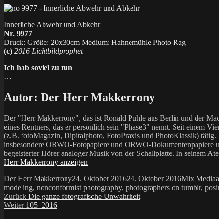
Innerliche Abwehr und Abkehr
Nr. 9977
Druck: Größe: 20x30cm Medium: Hahnemühle Photo Rag
(c)
2016 Lichtbildprophet
Ich hab soviel zu tun
…
Autor:
Der Herr Makkerrony
Der "Herr Makkerrony", das ist Ronald Puhle aus Berlin und der Mac
eines Rentners, das er persönlich sein "Phase3" nennt. Seit einem Vier
(z.B. fotoMagazin, Dipitalphoto, FotoPraxis und PhotoKlassik) tätig.
insbesondere ORWO-Fotopapiere und ORWO-Dokumentenpapiere und der 
begeisterter Hörer analoger Musik von der Schallplatte. In seinem At
Herr Makkerrony anzeigen
Autor
Veröffentlicht
Kategorien
S
Der Herr Makkerrony
24. Oktober 2016
24. Oktober 2016
Mix Media
a
am
modeling
,
nonconformist photography
,
photographers on tumblr
,
posi
Beitragsnavigation
Vorheriger
Zurück
Die ganze fotografische Unwahrheit
Nächster
Beitrag:
Weiter
105_2016
Beitrag: