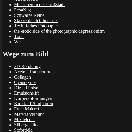
Menschen in der Großstadt
PosaNeg
Schwarze Reihe
Skizzenbuch OhneTitel
Technisches Fotopapier
the erotic side of the photographic depressionism
Torsi
Wir
Wege zum Bild
3D Rendering
Aceton Transferdruck
Collagen
Cyanotypie
Digital Poison
Emulsionslift
Körperabformungen
Kreislauf-Skulpturen
Freie Malerei
Materialverbund
Mix Media
Silbergelatine
Sofortbild