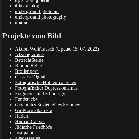
tfp shooting berlin
think analog
underground photo art
underground photography
unique
Projekte zum Bild
Aktion WerkTausch (Update 15. 07. 2022)
Aleatogramme
BetrachtSteine
Braune Reihe
Broiler porn
Classics Digital
Fotografische Höhlenmalereien
Fotografischer Depressionismus
Fragments of Technology
Fundstücke
Gerahmtes Sextett eines Sommers
Großformatkamera
Hadern
Human Canvas
Jüdische Friedhöfe
Just paint
Klecksereien