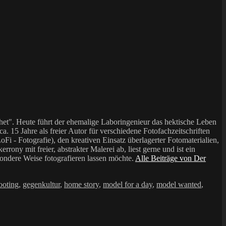
et". Heute führt der ehemalige Laboringenieur das hektische Leben
a. 15 Jahre als freier Autor für verschiedene Fotofachzeitschriften
i - Fotografie), den kreativen Einsatz überlagerter Fotomaterialien,
mit freier, abstrakter Malerei ab, liest gerne und ist ein
sondere Weise fotografieren lassen möchte.
Alle Beiträge von Der
ooting
,
gegenkultur
,
home story
,
model for a day
,
model wanted
,