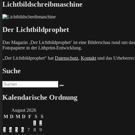
Lichtbildschreibmaschine
Der Lichtbildprophet
Das Magazin ‚Der Lichtbildprophet‘ ist eine Bilderschau rund um d
Fotopapiere in der Lithprint-Entwicklung.
„Der Lichtbildprophet“ hat
Datenschutz
,
Kontakt
und das Urheberrech
Suche
Suchen
Suchen
nach:
Kalendarische Ordnung
August 2026
M
D
M
D
F
S
S
1
2
3
4
5
6
7
8
9