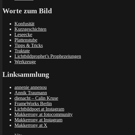
Worte zum Bild
Konfusität
Kurzgeschichten
Leseecke
Plattenstube
Tipps & Tricks
Traktate
Lichtbildprophet’s Prophezeiungen
Werkzeuge
Linksammlung
annenie annenou
Annik Traumann
dienacht – Calin Kruse
FrameWorks Berlin
Lichtbildpoet at Instagram
Makkerrony at fotocommunity
Makkerrony at Instagram
Makkerrony at X