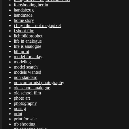
fotoshooting berlin
handabzug
handmade
home story
i buy film - not megapixel
i shoot film
lichtbildprophet
life in analogue
life is analogue
lith print
model for a day
modeling
model search
models wanted
non-standard
nonconformist photography
old school analogue
old school film
photo art
photography
posing
print
print for sale
tfp shooting