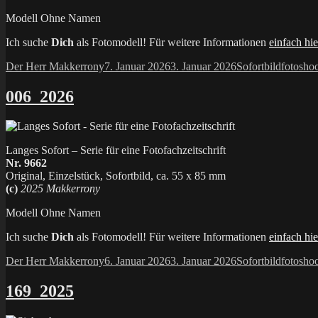
Modell Ohne Namen
Ich suche
Dich
als Fotomodell! Für weitere Informationen
einfach hie
Autor
Veröffentlicht
Kategorien
Schlagw
Der Herr Makkerrony
7. Januar 2026
3. Januar 2026
Sofortbild
fotosho
am
006_2026
Langes Sofort – Serie für eine Fotofachzeitschrift
Nr. 9662
Original, Einzelstück, Sofortbild, ca. 55 x 85 mm
(c)
2025 Makkerrony
Modell Ohne Namen
Ich suche
Dich
als Fotomodell! Für weitere Informationen
einfach hie
Autor
Veröffentlicht
Kategorien
Schlagw
Der Herr Makkerrony
6. Januar 2026
3. Januar 2026
Sofortbild
fotosho
am
169_2025