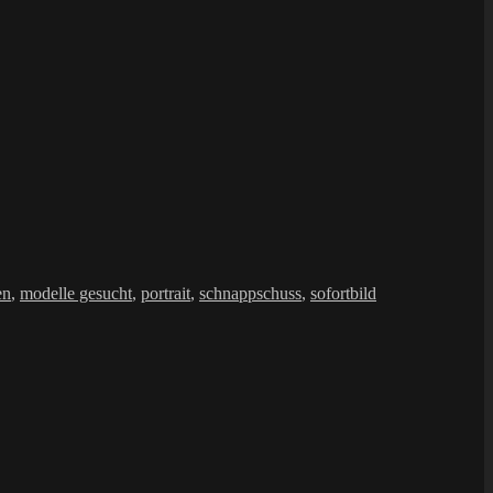
en
,
modelle gesucht
,
portrait
,
schnappschuss
,
sofortbild