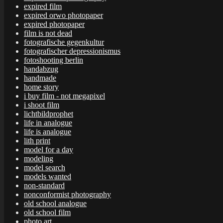
expired film
expired orwo photopaper
expired photopaper
film is not dead
fotografische gegenkultur
fotografischer depressionismus
fotoshooting berlin
handabzug
handmade
home story
i buy film - not megapixel
i shoot film
lichtbildprophet
life in analogue
life is analogue
lith print
model for a day
modeling
model search
models wanted
non-standard
nonconformist photography
old school analogue
old school film
photo art