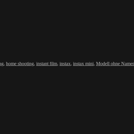
ter
ng
,
home shooting
,
instant film
,
instax
,
instax mini
,
Modell ohne Name