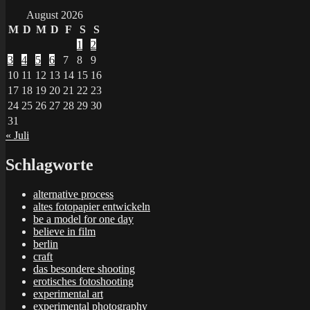
August 2026
M
D
M
D
F
S
S
1
2
3
4
5
6
7
8
9
10
11
12
13
14
15
16
17
18
19
20
21
22
23
24
25
26
27
28
29
30
31
« Juli
Schlagworte
alternative process
altes fotopapier entwickeln
be a model for one day
believe in film
berlin
craft
das besondere shooting
erotisches fotoshooting
experimental art
experimental photography