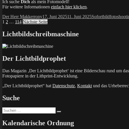
Ich suche
Dich
als mein Fotomodell!
Für weitere Informationen
einfach hier klicken
.
Autor
Veröffentlicht
Kategorien
Schlagwör
Der Herr Makkerrony
17. Juni 2025
11. Juni 2025
Sofortbild
fotoshooti
Seitennummerierung
Seite
Seite
Seite
am
1
2
…
114
Nächste Seite
der
Lichtbildschreibmaschine
Beiträge
Der Lichtbildprophet
Das Magazin ‚Der Lichtbildprophet‘ ist eine Bilderschau rund um d
Fotopapiere in der Lithprint-Entwicklung.
„Der Lichtbildprophet“ hat
Datenschutz
,
Kontakt
und das Urheberrech
Suche
Suchen
Suchen
nach:
Kalendarische Ordnung