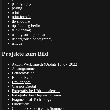
photography
posing
print
print for sale
tfp shooting
tfp shooting berlin
think analog
underground photo art
underground photography
unique
Projekte zum Bild
Aktion WerkTausch (Update 15. 07. 2022)
Aleatogramme
BetrachtSteine
Braune Reihe
Broiler porn
Classics Digital
Fotografische Höhlenmalereien
Fotografischer Depressionismus
Fragments of Technology
Fundstücke
Gerahmtes Sextett eines Sommers