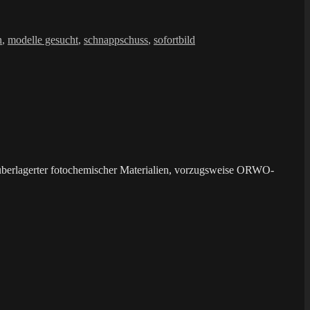
n
,
modelle gesucht
,
schnappschuss
,
sofortbild
überlagerter fotochemischer Materialien, vorzugsweise ORWO-