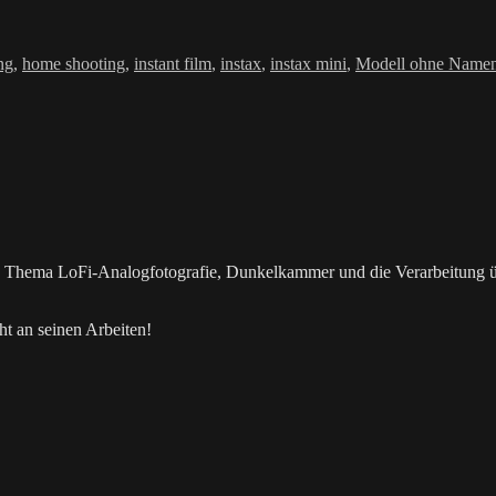
ter
ng
,
home shooting
,
instant film
,
instax
,
instax mini
,
Modell ohne Name
as Thema LoFi-Analogfotografie, Dunkelkammer und die Verarbeitung 
t an seinen Arbeiten!