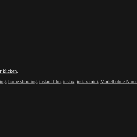
r klicken
.
rter
ing
,
home shooting
,
instant film
,
instax
,
instax mini
,
Modell ohne Nam