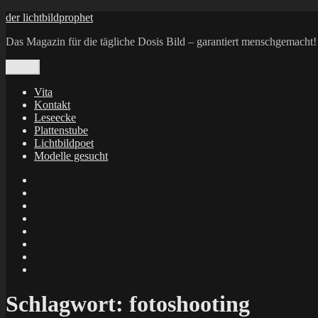
Zum
der lichtbildprophet
Inhalt
Das Magazin für die tägliche Dosis Bild – garantiert menschgemacht!
springen
Menü
Vita
Kontakt
Leseecke
Plattenstube
Lichtbildpoet
Modelle gesucht
annenie
annenou
Annik
Traumann
dienacht
–
FrameWorks
Calin
Berlin
Lichtbildpoet
Kruse
at
Makkerrony
Instagram
at
Makkerrony
fotocommunity
at
Makkerrony
Instagram
at
X
Schlagwort:
fotoshooting