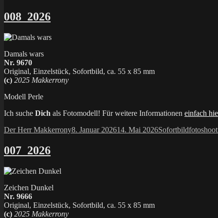
008_2026
Damals wars
Nr. 9670
Original, Einzelstück, Sofortbild, ca. 55 x 85 mm
(c)
2025 Makkerrony
Modell Perle
Ich suche
Dich
als Fotomodell! Für weitere Informationen
einfach hie
Autor
Veröffentlicht
Kategorien
Schlagwö
Der Herr Makkerrony
8. Januar 2026
14. Mai 2026
Sofortbild
fotoshoot
am
007_2026
Zeichen Dunkel
Nr. 9666
Original, Einzelstück, Sofortbild, ca. 55 x 85 mm
(c)
2025 Makkerrony