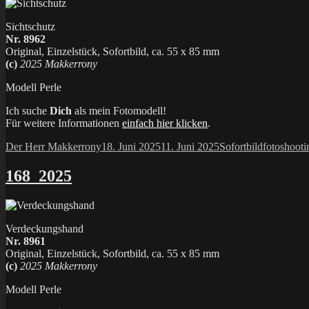
Sichtschutz
Nr. 8962
Original, Einzelstück, Sofortbild, ca. 55 x 85 mm
(c)
2025 Makkerrony
Modell Perle
Ich suche
Dich
als mein Fotomodell!
Für weitere Informationen
einfach hier klicken
.
Autor
Veröffentlicht
Kategorien
Schlagwör
Der Herr Makkerrony
18. Juni 2025
11. Juni 2025
Sofortbild
fotoshooti
am
168_2025
Verdeckungshand
Nr. 8961
Original, Einzelstück, Sofortbild, ca. 55 x 85 mm
(c)
2025 Makkerrony
Modell Perle