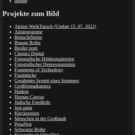
unique
Projekte zum Bild
Aktion WerkTausch (Update 15. 07. 2022)
Aleatogramme
BetrachtSteine
Braune Reihe
Broiler porn
Classics Digital
Fotografische Höhlenmalereien
Fotografischer Depressionismus
Fragments of Technology
Fundstücke
Gerahmtes Sextett eines Sommers
Großformatkamera
Hadern
Human Canvas
Jüdische Friedhöfe
Just paint
Klecksereien
Menschen in der Großstadt
PosaNeg
Schwarze Reihe
Skizzenbuch OhneTitel