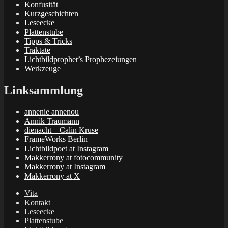
Konfusität
Kurzgeschichten
Leseecke
Plattenstube
Tipps & Tricks
Traktate
Lichtbildprophet’s Prophezeiungen
Werkzeuge
Linksammlung
annenie annenou
Annik Traumann
dienacht – Calin Kruse
FrameWorks Berlin
Lichtbildpoet at Instagram
Makkerrony at fotocommunity
Makkerrony at Instagram
Makkerrony at X
Vita
Kontakt
Leseecke
Plattenstube