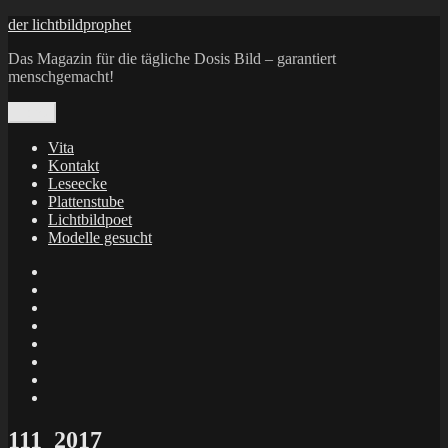
Zum
der lichtbildprophet
Inhalt
Das Magazin für die tägliche Dosis Bild – garantiert
springen
menschgemacht!
Menü
Vita
Kontakt
Leseecke
Plattenstube
Lichtbildpoet
Modelle gesucht
annenie
annenou
Annik
Traumann
dienacht
–
FrameWorks
Calin
Berlin
Lichtbildpoet
Kruse
at
Makkerrony
Instagram
at
Makkerrony
fotocommunity
at
Makkerrony
Instagram
at
X
111_2017