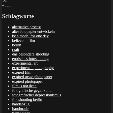
31
« Juli
Schlagworte
alternative process
altes fotopapier entwickeln
be a model for one day
believe in film
berlin
craft
das besondere shooting
erotisches fotoshooting
experimental art
experimental photography
expired film
expired orwo photopaper
expired photopaper
film is not dead
fotografische gegenkultur
fotografischer depressionismus
fotoshooting berlin
handabzug
handmade