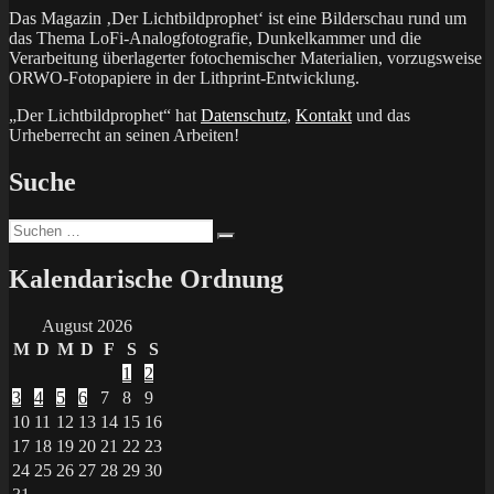
Das Magazin ‚Der Lichtbildprophet‘ ist eine Bilderschau rund um
das Thema LoFi-Analogfotografie, Dunkelkammer und die
Verarbeitung überlagerter fotochemischer Materialien, vorzugsweise
ORWO-Fotopapiere in der Lithprint-Entwicklung.
„Der Lichtbildprophet“ hat
Datenschutz
,
Kontakt
und das
Urheberrecht an seinen Arbeiten!
Suche
Suchen
Suchen
nach:
Kalendarische Ordnung
August 2026
M
D
M
D
F
S
S
1
2
3
4
5
6
7
8
9
10
11
12
13
14
15
16
17
18
19
20
21
22
23
24
25
26
27
28
29
30