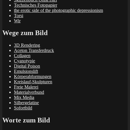
Technisches Fotopapier
the erotic side of the photographic depressionism
Torsi
Wir
Wege zum Bild
3D Rendering
Aceton Transferdruck
Collagen
Cyanotypie
Digital Poison
Emulsionslift
Körperabformungen
Kreislauf-Skulpturen
Freie Malerei
Materialverbund
Mix Media
Silbergelatine
Sofortbild
Worte zum Bild