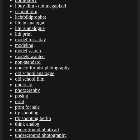
home story
i buy film - not megapixel
i shoot film
lichtbildprophet
life in analogue
life is analogue
lith print
model for a day
modeling
model search
models wanted
non-standard
nonconformist photography
old school analogue
old school film
photo art
photography
posing
print
print for sale
tfp shooting
tfp shooting berlin
think analog
underground photo art
underground photography