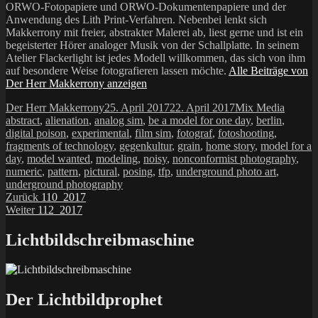
ORWO-Fotopapiere und ORWO-Dokumentenpapiere und der
Anwendung des Lith Print-Verfahren. Nebenbei lenkt sich
Makkerrony mit freier, abstrakter Malerei ab, liest gerne und ist ein
begeisterter Hörer analoger Musik von der Schallplatte. In seinem
Atelier Flackerlight ist jedes Modell willkommen, das sich von ihm
auf besondere Weise fotografieren lassen möchte.
Alle Beiträge von
Der Herr Makkerrony anzeigen
Autor
Veröffentlicht
Kategorien
Schlag
Der Herr Makkerrony
25. April 2017
22. April 2017
Mix Media
am
abstract
,
alienation
,
analog sim
,
be a model for one day
,
berlin
,
digital poison
,
experimental
,
film sim
,
fotograf
,
fotoshooting
,
fragments of technology
,
gegenkultur
,
grain
,
home story
,
model for a
day
,
model wanted
,
modeling
,
noisy
,
nonconformist photography
,
numeric
,
pattern
,
pictural
,
posing
,
tfp
,
underground photo art
,
underground photography
Beitragsnavigation
Vorheriger
Zurück
110_2017
Nächster
Beitrag:
Weiter
112_2017
Beitrag:
Lichtbildschreibmaschine
Der Lichtbildprophet