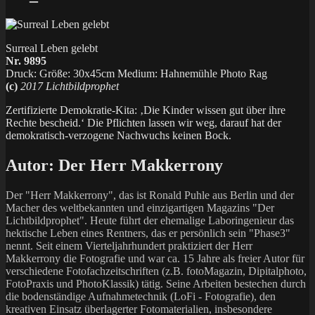
Surreal Leben gelebt
Nr. 9895
Druck: Größe: 30x45cm Medium: Hahnemühle Photo Rag
(c)
2017 Lichtbildprophet
Zertifizierte Demokratie-Kita: ‚Die Kinder wissen gut über ihre
Rechte bescheid.‘ Die Pflichten lassen wir weg, darauf hat der
demokratisch-verzogene Nachwuchs keinen Bock.
Autor:
Der Herr Makkerrony
Der "Herr Makkerrony", das ist Ronald Puhle aus Berlin und der
Macher des weltbekannten und einzigartigen Magazins "Der
Lichtbildprophet". Heute führt der ehemalige Laboringenieur das
hektische Leben eines Rentners, das er persönlich sein "Phase3"
nennt. Seit einem Vierteljahrhundert praktiziert der Herr
Makkerrony die Fotografie und war ca. 15 Jahre als freier Autor für
verschiedene Fotofachzeitschriften (z.B. fotoMagazin, Dipitalphoto,
FotoPraxis und PhotoKlassik) tätig. Seine Arbeiten bestechen durch
die bodenständige Aufnahmetechnik (LoFi - Fotografie), den
kreativen Einsatz überlagerter Fotomaterialien, insbesondere