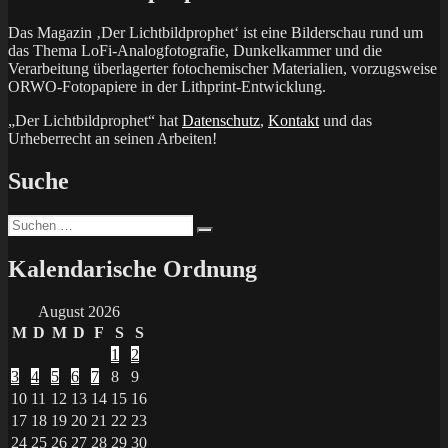
Das Magazin ‚Der Lichtbildprophet‘ ist eine Bilderschau rund um
das Thema LoFi-Analogfotografie, Dunkelkammer und die
Verarbeitung überlagerter fotochemischer Materialien, vorzugsweise
ORWO-Fotopapiere in der Lithprint-Entwicklung.
„Der Lichtbildprophet“ hat
Datenschutz
,
Kontakt
und das
Urheberrecht an seinen Arbeiten!
Suche
Suchen
Suchen
nach:
Kalendarische Ordnung
August 2026
M
D
M
D
F
S
S
1
2
3
4
5
6
7
8
9
10
11
12
13
14
15
16
17
18
19
20
21
22
23
24
25
26
27
28
29
30