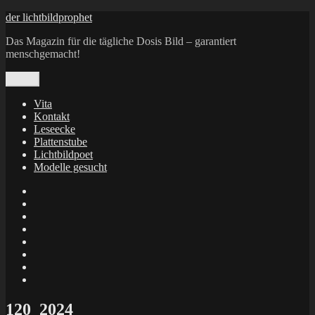
Zum
der lichtbildprophet
Inhalt
Das Magazin für die tägliche Dosis Bild – garantiert
springen
menschgemacht!
Menü
Vita
Kontakt
Leseecke
Plattenstube
Lichtbildpoet
Modelle gesucht
annenie
annenou
Annik
Traumann
dienacht
–
FrameWorks
Calin
Berlin
Lichtbildpoet
Kruse
at
Makkerrony
Instagram
at
Makkerrony
fotocommunity
at
Makkerrony
Instagram
at
X
120_2024