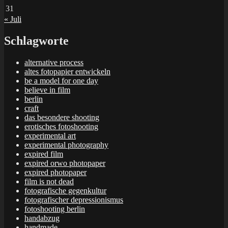
31
« Juli
Schlagworte
alternative process
altes fotopapier entwickeln
be a model for one day
believe in film
berlin
craft
das besondere shooting
erotisches fotoshooting
experimental art
experimental photography
expired film
expired orwo photopaper
expired photopaper
film is not dead
fotografische gegenkultur
fotografischer depressionismus
fotoshooting berlin
handabzug
handmade