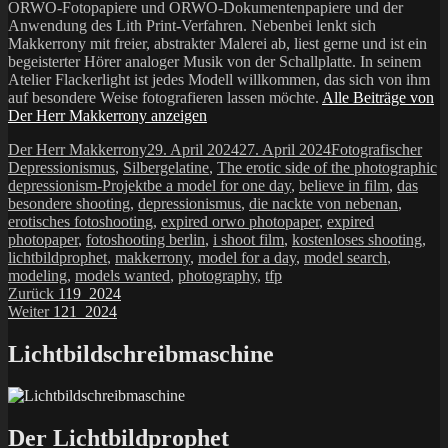
ORWO-Fotopapiere und ORWO-Dokumentenpapiere und der
Anwendung des Lith Print-Verfahren. Nebenbei lenkt sich
Makkerrony mit freier, abstrakter Malerei ab, liest gerne und ist ein
begeisterter Hörer analoger Musik von der Schallplatte. In seinem
Atelier Flackerlight ist jedes Modell willkommen, das sich von ihm
auf besondere Weise fotografieren lassen möchte.
Alle Beiträge von
Der Herr Makkerrony anzeigen
Autor
Veröffentlicht
Kategorien
Der Herr Makkerrony
29. April 2024
27. April 2024
Fotografischer
am
Depressionismus
,
Silbergelatine
,
The erotic side of the photographic
Schlagwörter
depressionism-Projekt
be a model for one day
,
believe in film
,
das
besondere shooting
,
depressionismus
,
die nackte von nebenan
,
erotisches fotoshooting
,
expired orwo photopaper
,
expired
photopaper
,
fotoshooting berlin
,
i shoot film
,
kostenloses shooting
,
lichtbildprophet
,
makkerrony
,
model for a day
,
model search
,
modeling
,
models wanted
,
photography
,
tfp
Beitragsnavigation
Vorheriger
Zurück
119_2024
Nächster
Beitrag:
Weiter
121_2024
Beitrag:
Lichtbildschreibmaschine
Der Lichtbildprophet