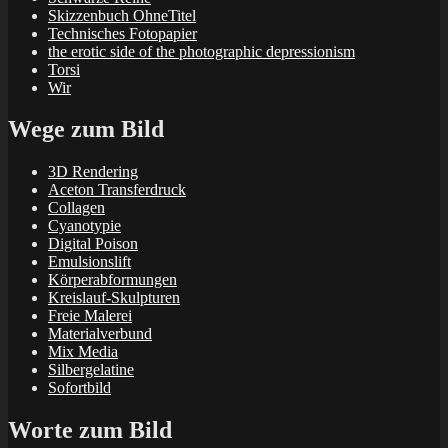
Skizzenbuch OhneTitel
Technisches Fotopapier
the erotic side of the photographic depressionism
Torsi
Wir
Wege zum Bild
3D Rendering
Aceton Transferdruck
Collagen
Cyanotypie
Digital Poison
Emulsionslift
Körperabformungen
Kreislauf-Skulpturen
Freie Malerei
Materialverbund
Mix Media
Silbergelatine
Sofortbild
Worte zum Bild