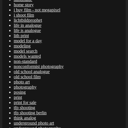
home story
i buy film - not megapixel
i shoot film
lichtbildprophet
life in analogue
life is analogue
lith print
model for a day
modeling
model search
models wanted
non-standard
nonconformist photography
old school analogue
old school film
photo art
photography
posing
print
print for sale
tfp shooting
tfp shooting berlin
think analog
underground photo art