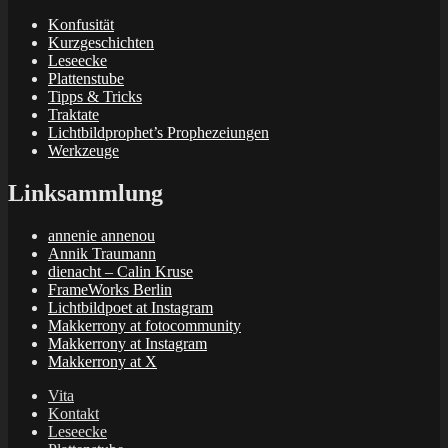
Konfusität
Kurzgeschichten
Leseecke
Plattenstube
Tipps & Tricks
Traktate
Lichtbildprophet’s Prophezeiungen
Werkzeuge
Linksammlung
annenie annenou
Annik Traumann
dienacht – Calin Kruse
FrameWorks Berlin
Lichtbildpoet at Instagram
Makkerrony at fotocommunity
Makkerrony at Instagram
Makkerrony at X
Vita
Kontakt
Leseecke