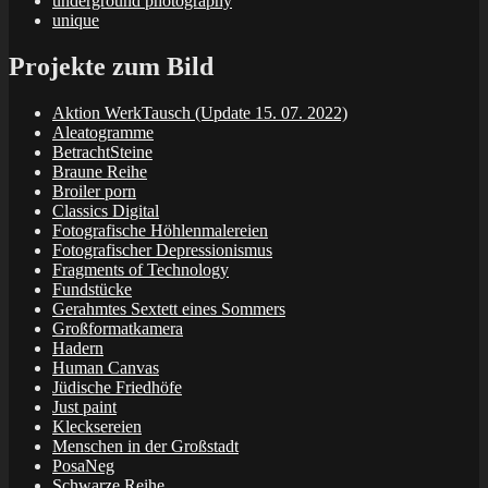
underground photography
unique
Projekte zum Bild
Aktion WerkTausch (Update 15. 07. 2022)
Aleatogramme
BetrachtSteine
Braune Reihe
Broiler porn
Classics Digital
Fotografische Höhlenmalereien
Fotografischer Depressionismus
Fragments of Technology
Fundstücke
Gerahmtes Sextett eines Sommers
Großformatkamera
Hadern
Human Canvas
Jüdische Friedhöfe
Just paint
Klecksereien
Menschen in der Großstadt
PosaNeg
Schwarze Reihe