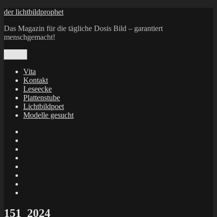
Zum
der lichtbildprophet
Inhalt
Das Magazin für die tägliche Dosis Bild – garantiert
springen
menschgemacht!
Menü
Vita
Kontakt
Leseecke
Plattenstube
Lichtbildpoet
Modelle gesucht
annenie
annenou
Annik
Traumann
dienacht
–
FrameWorks
Calin
Berlin
Lichtbildpoet
Kruse
at
Makkerrony
Instagram
at
Makkerrony
fotocommunity
at
Makkerrony
Instagram
at
X
151_2024