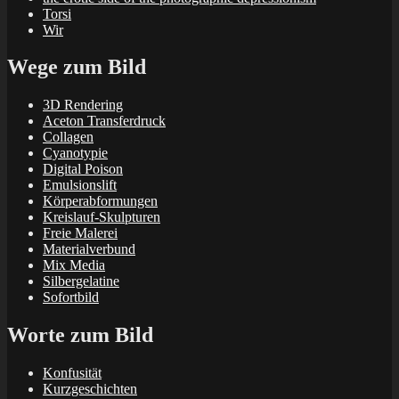
Torsi
Wir
Wege zum Bild
3D Rendering
Aceton Transferdruck
Collagen
Cyanotypie
Digital Poison
Emulsionslift
Körperabformungen
Kreislauf-Skulpturen
Freie Malerei
Materialverbund
Mix Media
Silbergelatine
Sofortbild
Worte zum Bild
Konfusität
Kurzgeschichten