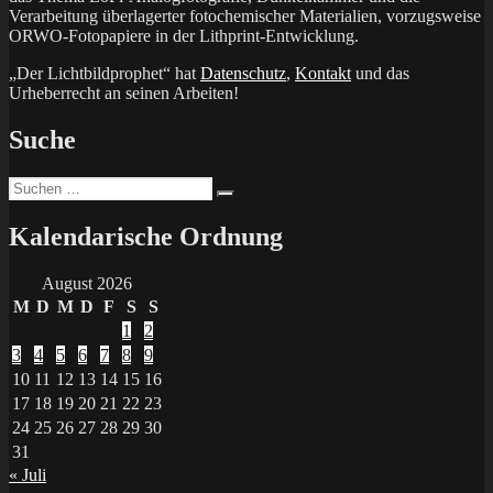
Verarbeitung überlagerter fotochemischer Materialien, vorzugsweise
ORWO-Fotopapiere in der Lithprint-Entwicklung.
„Der Lichtbildprophet“ hat
Datenschutz
,
Kontakt
und das
Urheberrecht an seinen Arbeiten!
Suche
Suchen
Suchen
nach:
Kalendarische Ordnung
August 2026
M
D
M
D
F
S
S
1
2
3
4
5
6
7
8
9
10
11
12
13
14
15
16
17
18
19
20
21
22
23
24
25
26
27
28
29
30
31
« Juli