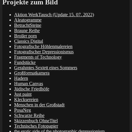
Projekte zum Bild
Aktion WerkTausch (Update 15. 07. 2022)
Aleatogramme
BetrachtSteine
Braune Reihe
Broiler porn
Classics Digital
Fotografische Höhlenmalereien
Fotografischer Depressionismus
Fragments of Technology
Fundstücke
Gerahmtes Sextett eines Sommers
Großformatkamera
Hadern
Human Canvas
Jüdische Friedhöfe
Just paint
Klecksereien
Menschen in der Großstadt
PosaNeg
Schwarze Reihe
Skizzenbuch OhneTitel
Technisches Fotopapier
the erotic side of the photographic depressionism