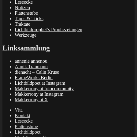
Leseecke
Notizen
Plattenstube
Tipps & Tricks
Traktate
Lichtbildprophet’s Prophezeiungen
Werkzeuge
Linksammlung
annenie annenou
Annik Traumann
dienacht – Calin Kruse
FrameWorks Berlin
Lichtbildpoet at Instagram
Makkerrony at fotocommunity
Makkerrony at Instagram
Makkerrony at X
Vita
Kontakt
Leseecke
Plattenstube
Lichtbildpoet