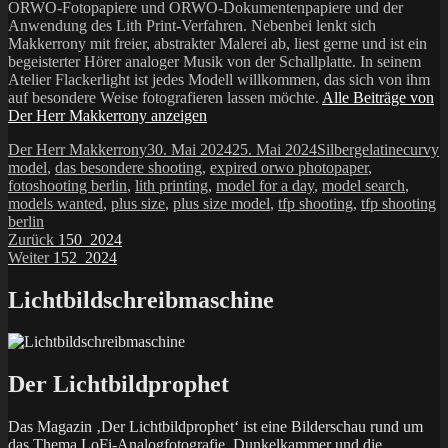
ORWO-Fotopapiere und ORWO-Dokumentenpapiere und der
Anwendung des Lith Print-Verfahren. Nebenbei lenkt sich
Makkerrony mit freier, abstrakter Malerei ab, liest gerne und ist ein
begeisterter Hörer analoger Musik von der Schallplatte. In seinem
Atelier Flackerlight ist jedes Modell willkommen, das sich von ihm
auf besondere Weise fotografieren lassen möchte.
Alle Beiträge von
Der Herr Makkerrony anzeigen
Autor
Veröffentlicht
Kategorien
Schlag
Der Herr Makkerrony
30. Mai 2024
25. Mai 2024
Silbergelatine
curvy
am
model
,
das besondere shooting
,
expired orwo photopaper
,
fotoshooting berlin
,
lith printing
,
model for a day
,
model search
,
models wanted
,
plus size
,
plus size model
,
tfp shooting
,
tfp shooting
berlin
Beitragsnavigation
Vorheriger
Zurück
150_2024
Nächster
Beitrag:
Weiter
152_2024
Beitrag:
Lichtbildschreibmaschine
Der Lichtbildprophet
Das Magazin ‚Der Lichtbildprophet‘ ist eine Bilderschau rund um
das Thema LoFi-Analogfotografie, Dunkelkammer und die