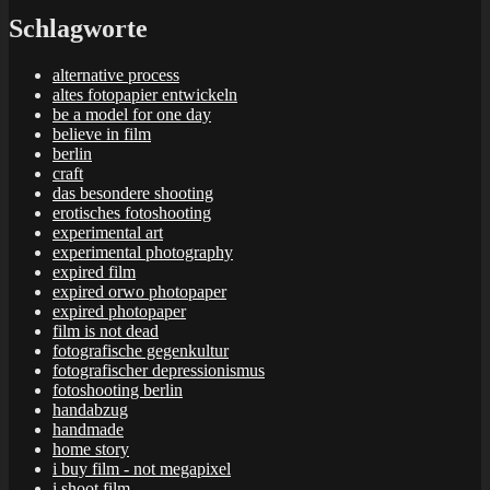
Schlagworte
alternative process
altes fotopapier entwickeln
be a model for one day
believe in film
berlin
craft
das besondere shooting
erotisches fotoshooting
experimental art
experimental photography
expired film
expired orwo photopaper
expired photopaper
film is not dead
fotografische gegenkultur
fotografischer depressionismus
fotoshooting berlin
handabzug
handmade
home story
i buy film - not megapixel
i shoot film