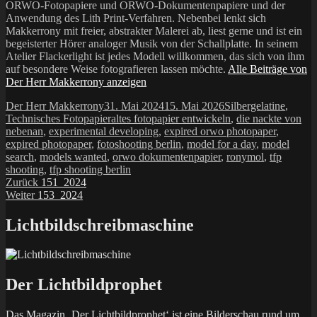
ORWO-Fotopapiere und ORWO-Dokumentenpapiere und der
Anwendung des Lith Print-Verfahren. Nebenbei lenkt sich
Makkerrony mit freier, abstrakter Malerei ab, liest gerne und ist ein
begeisterter Hörer analoger Musik von der Schallplatte. In seinem
Atelier Flackerlight ist jedes Modell willkommen, das sich von ihm
auf besondere Weise fotografieren lassen möchte.
Alle Beiträge von
Der Herr Makkerrony anzeigen
Autor
Veröffentlicht
Kategorien
Der Herr Makkerrony
31. Mai 2024
15. Mai 2026
Silbergelatine
,
am
Schlagwörter
Technisches Fotopapier
altes fotopapier entwickeln
,
die nackte von
nebenan
,
experimental developing
,
expired orwo photopaper
,
expired photopaper
,
fotoshooting berlin
,
model for a day
,
model
search
,
models wanted
,
orwo dokumentenpapier
,
ronymol
,
tfp
shooting
,
tfp shooting berlin
Beitragsnavigation
Vorheriger
Zurück
151_2024
Nächster
Beitrag:
Weiter
153_2024
Beitrag:
Lichtbildschreibmaschine
Der Lichtbildprophet
Das Magazin ‚Der Lichtbildprophet‘ ist eine Bilderschau rund um