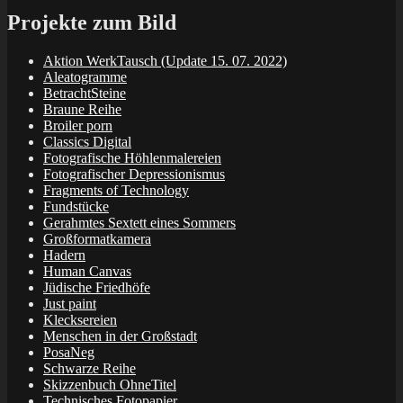
Projekte zum Bild
Aktion WerkTausch (Update 15. 07. 2022)
Aleatogramme
BetrachtSteine
Braune Reihe
Broiler porn
Classics Digital
Fotografische Höhlenmalereien
Fotografischer Depressionismus
Fragments of Technology
Fundstücke
Gerahmtes Sextett eines Sommers
Großformatkamera
Hadern
Human Canvas
Jüdische Friedhöfe
Just paint
Klecksereien
Menschen in der Großstadt
PosaNeg
Schwarze Reihe
Skizzenbuch OhneTitel
Technisches Fotopapier