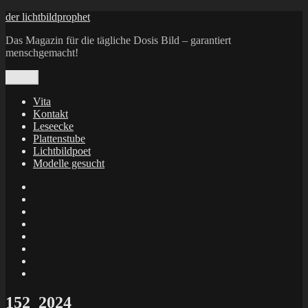
Zum
der lichtbildprophet
Inhalt
Das Magazin für die tägliche Dosis Bild – garantiert
springen
menschgemacht!
Menü
Vita
Kontakt
Leseecke
Plattenstube
Lichtbildpoet
Modelle gesucht
annenie
annenou
Annik
Traumann
dienacht
–
FrameWorks
Calin
Berlin
Lichtbildpoet
Kruse
at
Makkerrony
Instagram
at
Makkerrony
fotocommunity
at
Makkerrony
Instagram
at
X
152_2024