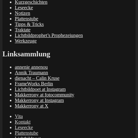
Kurzgeschichten
Leseecke
Notizen
Plattenstube
Tipps & Tricks
Traktate
Lichtbildprophet’s Prophezeiungen
Werkzeuge
Linksammlung
annenie annenou
Annik Traumann
dienacht – Calin Kruse
FrameWorks Berlin
Lichtbildpoet at Instagram
Makkerrony at fotocommunity
Makkerrony at Instagram
Makkerrony at X
Vita
Kontakt
Leseecke
Plattenstube