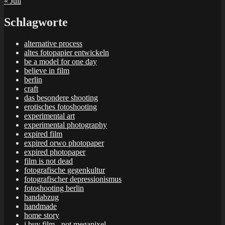
« Juli
Schlagworte
alternative process
altes fotopapier entwickeln
be a model for one day
believe in film
berlin
craft
das besondere shooting
erotisches fotoshooting
experimental art
experimental photography
expired film
expired orwo photopaper
expired photopaper
film is not dead
fotografische gegenkultur
fotografischer depressionismus
fotoshooting berlin
handabzug
handmade
home story
i buy film - not megapixel