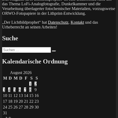
das Thema LoFi-Analogfotografie, Dunkelkammer und die
Verarbeitung überlagerter fotochemischer Materialien, vorzugsweise
ORWO-Fotopapiere in der Lithprint-Entwicklung.
„Der Lichtbildprophet“ hat
Datenschutz
,
Kontakt
und das
Urheberrecht an seinen Arbeiten!
Suche
Suchen
Suchen
nach:
Kalendarische Ordnung
August 2026
M
D
M
D
F
S
S
1
2
3
4
5
6
7
8
9
10
11
12
13
14
15
16
17
18
19
20
21
22
23
24
25
26
27
28
29
30
31