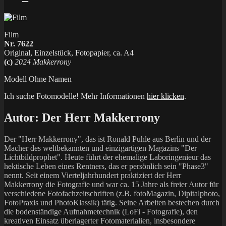
Film
Nr. 7622
Original, Einzelstück, Fotopapier, ca. A4
(c)
2024 Makkerrony
Modell Ohne Namen
Ich suche Fotomodelle! Mehr Informationen
hier klicken
.
Autor:
Der Herr Makkerrony
Der "Herr Makkerrony", das ist Ronald Puhle aus Berlin und der
Macher des weltbekannten und einzigartigen Magazins "Der
Lichtbildprophet". Heute führt der ehemalige Laboringenieur das
hektische Leben eines Rentners, das er persönlich sein "Phase3"
nennt. Seit einem Vierteljahrhundert praktiziert der Herr
Makkerrony die Fotografie und war ca. 15 Jahre als freier Autor für
verschiedene Fotofachzeitschriften (z.B. fotoMagazin, Dipitalphoto,
FotoPraxis und PhotoKlassik) tätig. Seine Arbeiten bestechen durch
die bodenständige Aufnahmetechnik (LoFi - Fotografie), den
kreativen Einsatz überlagerter Fotomaterialien, insbesondere