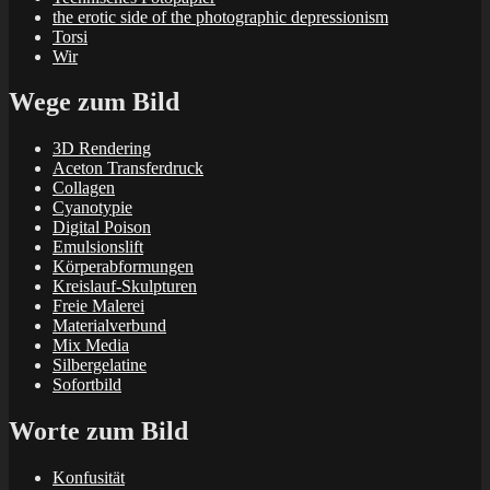
the erotic side of the photographic depressionism
Torsi
Wir
Wege zum Bild
3D Rendering
Aceton Transferdruck
Collagen
Cyanotypie
Digital Poison
Emulsionslift
Körperabformungen
Kreislauf-Skulpturen
Freie Malerei
Materialverbund
Mix Media
Silbergelatine
Sofortbild
Worte zum Bild
Konfusität