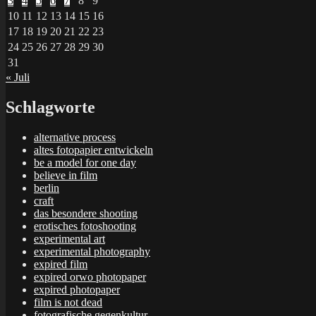
3
4
5
6
7
8
9
10
11
12
13
14
15
16
17
18
19
20
21
22
23
24
25
26
27
28
29
30
31
« Juli
Schlagworte
alternative process
altes fotopapier entwickeln
be a model for one day
believe in film
berlin
craft
das besondere shooting
erotisches fotoshooting
experimental art
experimental photography
expired film
expired orwo photopaper
expired photopaper
film is not dead
fotografische gegenkultur