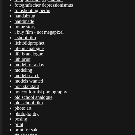
fotografischer depressionismus
fotoshooting berlin
handabzug
handmade
home story
i buy film - not megapixel
i shoot film
lichtbildprophet
life in analogue
life is analogue
lith print
model for a day
modeling
model search
models wanted
non-standard
nonconformist photography
old school analogue
old school film
photo art
photography
posing
print
print for sale