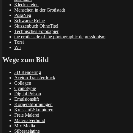
Klecksereien
Menschen in der Großstadt
PosaNeg
Schwarze Reihe
Skizzenbuch OhneTitel
Technisches Fotopapier
the erotic side of the photographic depressionism
Torsi
Wir
Wege zum Bild
3D Rendering
Aceton Transferdruck
Collagen
Cyanotypie
Digital Poison
Emulsionslift
Körperabformungen
Kreislauf-Skulpturen
Freie Malerei
Materialverbund
Mix Media
Silbergelatine