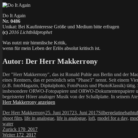
Do It Again
Nr. 0486
Unikat: Bei Kaufinteresse Größe und Medium bitte erfragen
(c)
2016 Lichtbildprophet
Was nutzt mir himmlische Kritik,
wenn für mein Leben der Erlös absolut kritisch ist.
Autor:
Der Herr Makkerrony
Der "Herr Makkerrony", das ist Ronald Puhle aus Berlin und der Mac
eines Rentners, das er persönlich sein "Phase3" nennt. Seit einem Vier
(z.B. fotoMagazin, Dipitalphoto, FotoPraxis und PhotoKlassik) tätig.
insbesondere ORWO-Fotopapiere und ORWO-Dokumentenpapiere und der 
begeisterter Hörer analoger Musik von der Schallplatte. In seinem At
Herr Makkerrony anzeigen
Autor
Veröffentlicht
Kategorien
Schlag
Der Herr Makkerrony
25. Juni 2017
23. Juni 2017
Silbergelatine
bathtu
am
shoot film
,
life in analogue
,
life is analogue
,
lofi
,
model for a day
,
mod
water
Beitragsnavigation
Vorheriger
Zurück
170_2017
Nächster
Beitrag:
Weiter
172_2017