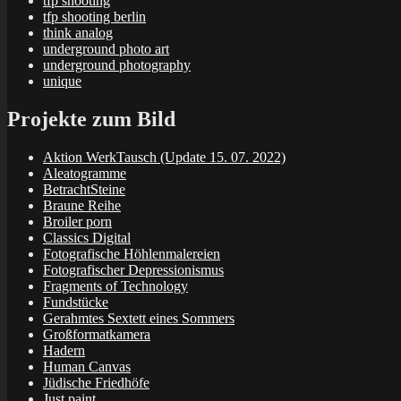
tfp shooting
tfp shooting berlin
think analog
underground photo art
underground photography
unique
Projekte zum Bild
Aktion WerkTausch (Update 15. 07. 2022)
Aleatogramme
BetrachtSteine
Braune Reihe
Broiler porn
Classics Digital
Fotografische Höhlenmalereien
Fotografischer Depressionismus
Fragments of Technology
Fundstücke
Gerahmtes Sextett eines Sommers
Großformatkamera
Hadern
Human Canvas
Jüdische Friedhöfe
Just paint