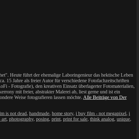
et". Heute führt der ehemalige Laboringenieur das hektische Leben
a. 15 Jahre als freier Autor für verschiedene Fotofachzeitschriften
i - Fotografie), den kreativen Einsatz überlagerter Fotomaterialien,
mit freier, abstrakter Malerei ab, liest gerne und ist ein
sondere Weise fotografieren lassen möchte.
Alle Beiträge von Der
ilm is not dead
,
handmade
,
home story
,
i buy film - not megapixel
,
i
 art
,
photography
,
posing
,
print
,
print for sale
,
think analog
,
unique
,