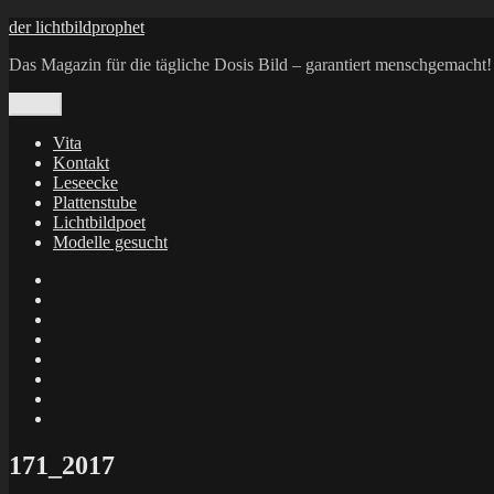
Zum
der lichtbildprophet
Inhalt
Das Magazin für die tägliche Dosis Bild – garantiert menschgemacht!
springen
Menü
Vita
Kontakt
Leseecke
Plattenstube
Lichtbildpoet
Modelle gesucht
annenie
annenou
Annik
Traumann
dienacht
–
FrameWorks
Calin
Berlin
Lichtbildpoet
Kruse
at
Makkerrony
Instagram
at
Makkerrony
fotocommunity
at
Makkerrony
Instagram
at
X
171_2017