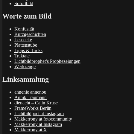
Sofortbild
Worte zum Bild
Konfusität
Kurzgeschichten
Leseecke
Plattenstube
Tipps & Tricks
Traktate
Lichtbildprophet’s Prophezeiungen
Werkzeuge
Linksammlung
annenie annenou
Annik Traumann
dienacht – Calin Kruse
FrameWorks Berlin
Lichtbildpoet at Instagram
Makkerrony at fotocommunity
Makkerrony at Instagram
Makkerrony at X