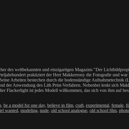
her des weltbekannten und einzigartigen Magazins "Der Lichtbildproph
teljahrhundert praktiziert der Herr Makkerrony die Fotografie und war c
 Seine Arbeiten bestechen durch die bodenständige Aufnahmetechnik (LoF
Anwendung des Lith Print-Verfahren. Nebenbei lenkt sich Makkerrony 
elier Flackerlight ist jedes Modell willkommen, das sich von ihm auf be
wörter
b
,
be a model for one day
,
believe in film
,
craft
,
experimental
,
female
,
f
el wanted
,
modeling
,
nude
,
old school analogue
,
old school film
,
photo