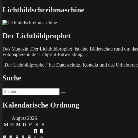
Beitrag:
Lichtbildschreibmaschine
Der Lichtbildprophet
Das Magazin ‚Der Lichtbildprophet‘ ist eine Bilderschau rund um d
Fotopapiere in der Lithprint-Entwicklung.
„Der Lichtbildprophet“ hat
Datenschutz
,
Kontakt
und das Urheberrech
Suche
Suchen
Suchen
nach:
Kalendarische Ordnung
August 2026
M
D
M
D
F
S
S
1
2